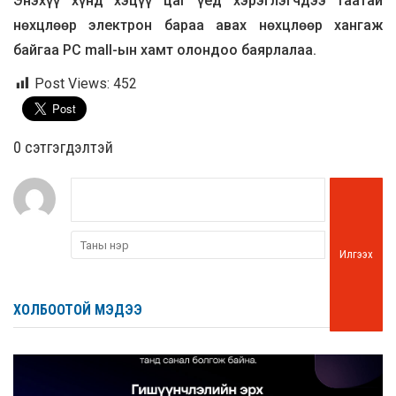
Энэхүү хүнд хэцүү цаг үед хэрэглэгчдээ таатай
нөхцлөөр электрон бараа авах нөхцлөөр хангаж
байгаа PC mall-ын хамт олондоо баярлалаа.
Post Views:
452
0 cэтгэгдэлтэй
Илгээх
ХОЛБООТОЙ МЭДЭЭ