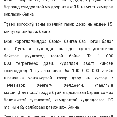
бараанд хямдралтай үнэ дээр нэмж
3%
нэмэлт хямдрал
зарласан байна.
Түүгээр зогсохгүй таны зээлийг газар дээр нь ердөө
15
минутад шийдэж байна.
Мөн хэрэглэгчиддээ барьж байгаа бас нэгэн бэлэг
нь
Сугалаат худалдаа
нь одоо хүртэл үргэлжилж
байгааг дуулгахад таатай байна. Та
1 000
000
төгрөгнөөс дээш худалдан авалт хийсэн
тохиолдолд
1
сугалаа авах ба
100 000 000
₮-ийн
шагналын хонжвортой, газар дээр нь хусаад
/
Телевизор, Хөргөгч, Хөлдөөгч, Угаалгын
машин,Плетка…/
гээд л бүхий л цахилгаан барааг хожих
боломжтой сугалаатай, хямдралтай худалдаагаа PC
mall-ын бүх салбараар үргэлжилж байна.