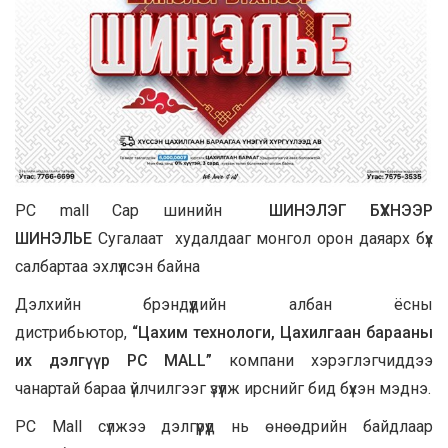
PC mall Сар шинийн
ШИНЭЛЭГ БҮХНЭЭР
ШИНЭЛЬЕ
Сугалаат худалдааг монгол орон даяарх бүх
салбартаа эхлүүлсэн байна
Дэлхийн брэндүүдийн албан ёсны
дистрибьютор,
“Цахим технологи,
Цахилгаан барааны
их дэлгүүр
PC MALL”
компани хэрэглэгчиддээ
чанартай бараа үйлчилгээг үзүүлж ирснийг бид бүхэн мэднэ.
PC Mall сүлжээ дэлгүүрүүд нь өнөөдрийн байдлаар