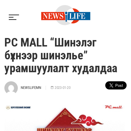
PC MALL “Шинэлэг
бүхнээр шинэлье”
урамшуулалт худалдаа
NEWSLIFEMN
2023-01-20