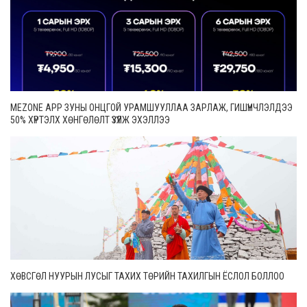
MEZONE APP ЗУНЫ ОНЦГОЙ УРАМШУУЛЛАА ЗАРЛАЖ, ГИШҮҮНЧЛЭЛДЭЭ
50% ХҮРТЭЛХ ХӨНГӨЛӨЛТ ҮЗҮҮЛЖ ЭХЭЛЛЭЭ
ХӨВСГӨЛ НУУРЫН ЛУСЫГ ТАХИХ ТӨРИЙН ТАХИЛГЫН ЁСЛОЛ БОЛЛОО