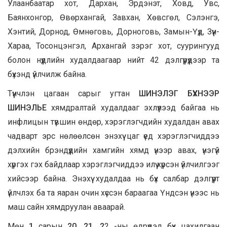
Улаанбаатар хот, Дархан, Эрдэнэт, Ховд, Увс,
Баянхонгор, Өвөрхангай, Завхан, Хөвсгөл, Сэлэнгэ,
Хэнтий, Дорнод, Өмнөговь, Дорноговь, Замын-Үүд, Зүүн-
Хараа, Тосонцэнгэл, Архангай зэрэг хот, суурингууд
болон нүүдлийн худалдаагаар нийт 42 дэлгүүрүүдээр та
бүхэнд үйлчилж байна.
Түүнчлэн цагаан сарыг угтан
ШИНЭЛЭГ БҮХНЭЭР
ШИНЭЛЬЕ
хямдралтай худалдааг эхлүүлээд байгаа нь
инфлицын түвшин өндөр, хэрэглэгчдийн худалдан авах
чадварт эрс нөлөөлсөн энэхүү цаг үед хэрэглэгчиддээ
дэлхийн брэндүүдийн хамгийн хямд үнээр авах, үнэгүй
хүргэх гэх байдлаар хэрэглэгчиддээ илүү хүрсэн үйлчилгээг
хийсээр байна. Энэхүү худалдаа нь бүх салбар дэлгүүрт
үйлчлэх ба та яаран очин хүссэн бараагаа Үндсэн үнээс нь
маш сайн хямдруулан аваарай.
Мөн
1
сарын
20, 21, 2
2 -ны өдрүүдэд бүх цахилгаан