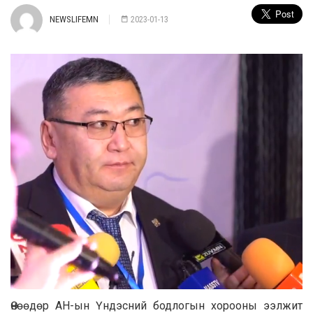
NEWSLIFEMN
2023-01-13
Өнөөдөр АН-ын Үндэсний бодлогын хорооны ээлжит