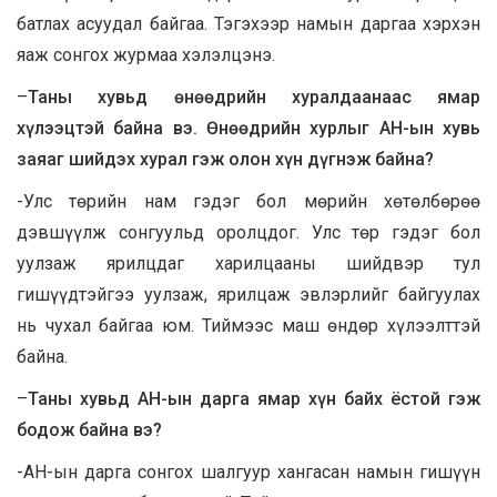
батлах асуудал байгаа. Тэгэхээр намын даргаа хэрхэн
яаж сонгох журмаа хэлэлцэнэ.
–
Таны хувьд өнөөдрийн хуралдаанаас ямар
хүлээцтэй байна вэ. Өнөөдрийн хурлыг АН-ын хувь
заяаг шийдэх хурал гэж олон хүн дүгнэж байна?
-Улс төрийн нам гэдэг бол мөрийн хөтөлбөрөө
дэвшүүлж сонгуульд оролцдог. Улс төр гэдэг бол
уулзаж ярилцдаг харилцааны шийдвэр тул
гишүүдтэйгээ уулзаж, ярилцаж эвлэрлийг байгуулах
нь чухал байгаа юм. Тиймээс маш өндөр хүлээлттэй
байна.
–
Таны хувьд АН-ын дарга ямар хүн байх ёстой гэж
бодож байна вэ?
-АН-ын дарга сонгох шалгуур хангасан намын гишүүн