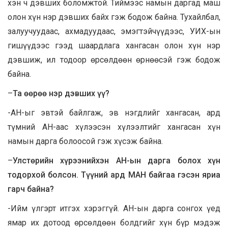
хэн ч дэвших боломжтой. Тиймээс намын даргад маш
олон хүн нэр дэвших байх гэж бодож байна. Тухайлбал,
залуучуудаас, ахмадуудаас, эмэгтэйчүүдээс, УИХ-ын
гишүүдээс гээд шаардлага хангасан олон хүн нэр
дэвшиж, ил тодоор өрсөлдөөн өрнөөсэй гэж бодож
байна.
–
Та өөрөө нэр дэвших үү?
-АН-ыг эвтэй байлгаж, эв нэгдлийг хангасан, ард
түмний АН-аас хүлээсэн хүлээлтийг хангасан хүн
намын дарга болоосой гэж хүсэж байна.
–
Улстөрийн хүрээнийхэн АН-ын дарга болох хүн
тодорхой болсон. Түүний ард МАН байгаа гэсэн яриа
гарч байна?
-Ийм үлгэрт итгэх хэрэггүй. АН-ын дарга сонгох үед
ямар их дотоод өрсөлдөөн болдгийг хүн бүр мэдэж