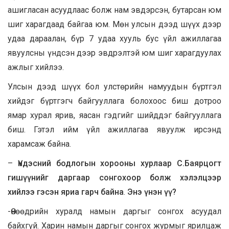
ашигласан асуудлаас болж нам эвдэрсэн, бутарсан юм
шиг харагдаад байгаа юм. Мөн улсын дээд шүүх дээр
удаа дараалан, бүр 7 удаа хууль бус үйл ажиллагаа
явуулсны үндсэн дээр эвдрэлтэй юм шиг харагдуулах
ажлыг хийлээ.
Улсын дээд шүүх бол улстөрийн намуудын бүртгэл
хийдэг бүртгэгч байгууллага болохоос биш дотроо
ямар хурал ярив, яасан гэдгийг шийддэг байгууллага
биш. Гэтэл ийм үйл ажиллагаа явуулж ирсэнд
харамсаж байна.
–
Үндэсний бодлогын хорооны хурлаар С.Баярцогт
гишүүнийг даргаар сонгохоор болж хэлэлцээр
хийлээ гэсэн яриа гарч байна
.
Энэ үнэн үү?
-Өнөөдрийн хуралд намын даргыг сонгох асуудал
байхгүй. Харин намын даргыг сонгох журмыг ярилцаж