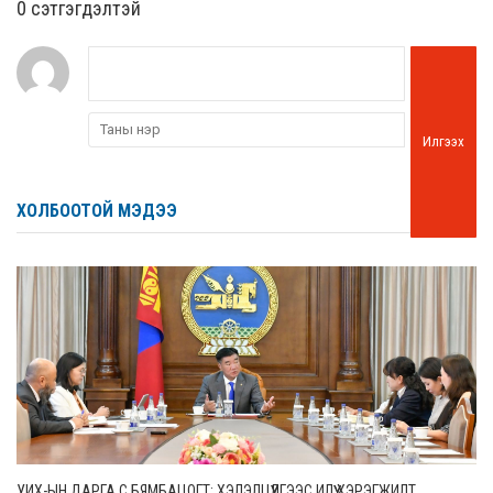
0 cэтгэгдэлтэй
Илгээх
ХОЛБООТОЙ МЭДЭЭ
УИХ-ЫН ДАРГА С.БЯМБАЦОГТ: ХЭЛЭЛЦҮҮЛГЭЭС ИЛҮҮ ХЭРЭГЖИЛТ,