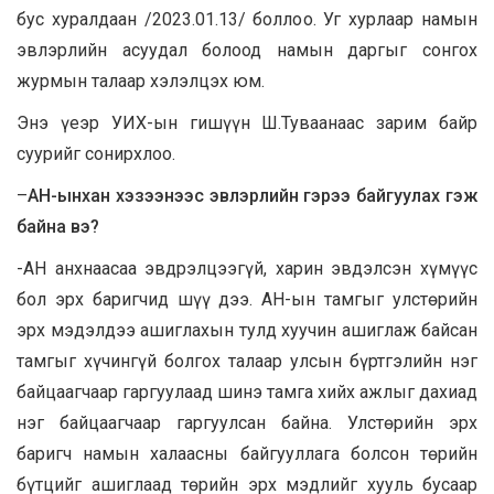
бус хуралдаан /2023.01.13/ боллоо. Уг хурлаар намын
эвлэрлийн асуудал болоод намын даргыг сонгох
журмын талаар хэлэлцэх юм.
Энэ үеэр УИХ-ын гишүүн Ш.Туваанаас зарим байр
суурийг сонирхлоо.
–
АН-ынхан хэзээнээс эвлэрлийн гэрээ байгуулах гэж
байна вэ?
-АН анхнаасаа эвдрэлцээгүй, харин эвдэлсэн хүмүүс
бол эрх баригчид шүү дээ. АН-ын тамгыг улстөрийн
эрх мэдэлдээ ашиглахын тулд хуучин ашиглаж байсан
тамгыг хүчингүй болгох талаар улсын бүртгэлийн нэг
байцаагчаар гаргуулаад шинэ тамга хийх ажлыг дахиад
нэг байцаагчаар гаргуулсан байна. Улстөрийн эрх
баригч намын халаасны байгууллага болсон төрийн
бүтцийг ашиглаад төрийн эрх мэдлийг хууль бусаар