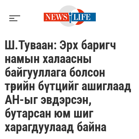
Ш.Туваан: Эрх баригч
намын халаасны
байгууллага болсон
төрийн бүтцийг ашиглаад
АН-ыг эвдэрсэн,
бутарсан юм шиг
харагдуулаад байна