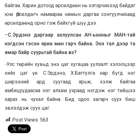
байгаа. Харин дотоод өрсөлдөөн нь хэтэрчихээд байдаг
юм. Өрсөлдөгч намаараа намын даргаа сонгуулчихаад
өрсөлдөөнд орно гэж байхгүй шүү дээ.
–
С.Эрдэнэ даргаар ахлуулсан АН-ынхныг МАН-тай
нэгдсэн гэсэн яриа мөн гарч байна. Энэ тал дээр та
ямар байр суурьтай байна вэ?
-Улс төрийн хувьд энэ цаг хугацаа уулзалт хэлэлцээр
хийх цаг үе. С.Эрдэнэ, Х.Баттулга нар бүгд нэг
ширээний ард суугаад ярьж, хэлж байгаа
амбицуудаасаа нэг алхам ухраад нэгдэж нэг тийшээ
харах нь чухал байна. Бид одоо хагарч суух биш
эвлэлдэж суух цаг.
Post Views:
563