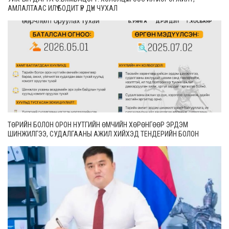
АМЛАЛТААС ИЛҮҮ БОДИТ ҮР ДҮН ЧУХАЛ
ТӨРИЙН БОЛОН ОРОН НУТГИЙН ӨМЧИЙН ХӨРӨНГӨӨР ЭРДЭМ
ШИНЖИЛГЭЭ, СУДАЛГААНЫ АЖИЛ ХИЙХЭД ТЕНДЕРИЙН БОЛОН
ГҮЙЦЭТГЭЛИЙН БАТАЛГАА ГАРГАХГҮЙ