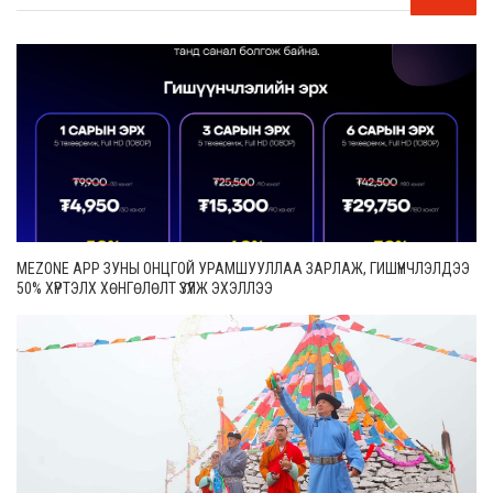
MEZONE APP ЗУНЫ ОНЦГОЙ УРАМШУУЛЛАА ЗАРЛАЖ, ГИШҮҮНЧЛЭЛДЭЭ
50% ХҮРТЭЛХ ХӨНГӨЛӨЛТ ҮЗҮҮЛЖ ЭХЭЛЛЭЭ