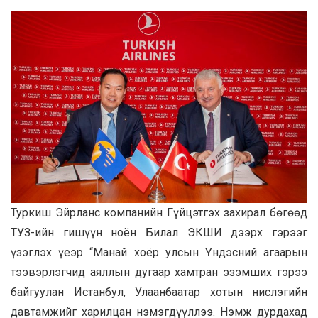
Туркиш Эйрланс компанийн Гүйцэтгэх захирал бөгөөд
ТУЗ-ийн гишүүн ноён Билал ЭКШИ дээрх гэрээг
үзэглэх үеэр “Манай хоёр улсын Үндэсний агаарын
тээвэрлэгчид аяллын дугаар хамтран эзэмших гэрээ
байгуулан Истанбул, Улаанбаатар хотын нислэгийн
давтамжийг харилцан нэмэгдүүллээ. Нэмж дурдахад