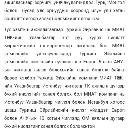
ажилласнаар зорчигч үйлчлүүлэгчиддээ Турк, Монгол
болон бусад улс орнуудын хооронд илүү уян хатан
сонголттойгоор аялах боломжийг олгох юм.
Тус хамтын ажиллагаагаар Туркиш Эйрлайнс нь МИАТ
ТӨХК-ийн Улаанбаатар хот руу хүрэх нислэгт
маркетингийн тээвэрлэгчээр ажиллах бол МИАТ
компанийн үйлчлүүлэгчдэд Туркиш Эйрлайнс
компанийн нислэгийн сүлжээгээр Европ болон АНУ-
ын чиглэлд аялах боломжийг санал болгож байна.
Өөрөөр хэлбэл Туркиш Эйрлайнс компани МИАТ ТӨХК-
ийн Улаанбаатар-Истанбул чиглэлд TK аяллын дугаар
бүхий нислэгийг санал болгох бол МИАТ компани нь
Истанбул-Улаанбаатар чиглэл болон Истанбул хотоос
цааш Туркиш Эйрлайнсийн нислэг үйлддэг Европ
болон АНУ-ын 10 хотын чиглэлд ОМ аяллын дугаар
бүхий нислэгийг санал болгох боломжтой.