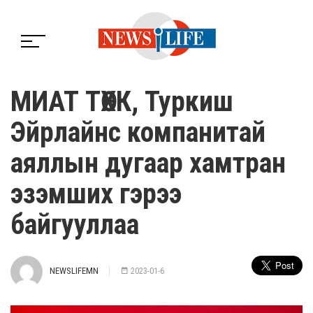
МИАТ ТӨХК, Туркиш
Эйрлайнс компанитай
аяллын дугаар хамтран
эзэмших гэрээ
байгууллаа
NEWSLIFEMN
2023-01-6