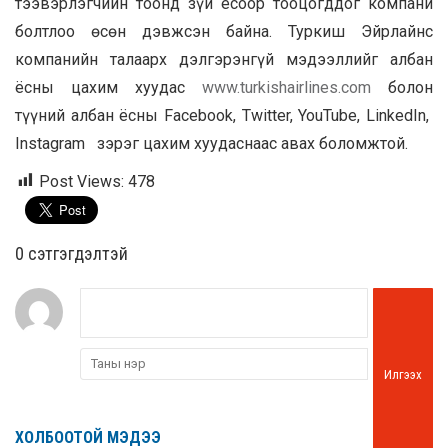
тээвэрлэгчийн тоонд зүй ёсоор тооцогддог компани
болтлоо өсөн дэвжсэн байна. Туркиш Эйрлайнс
компанийн талаарх дэлгэрэнгүй мэдээллийг албан
ёсны цахим хуудас
www.turkishairlines.com
болон
түүний албан ёсны Facebook, Twitter, YouTube, LinkedIn,
Instagram зэрэг цахим хуудаснаас авах боломжтой.
Post Views:
478
0 cэтгэгдэлтэй
Илгээх
ХОЛБООТОЙ МЭДЭЭ