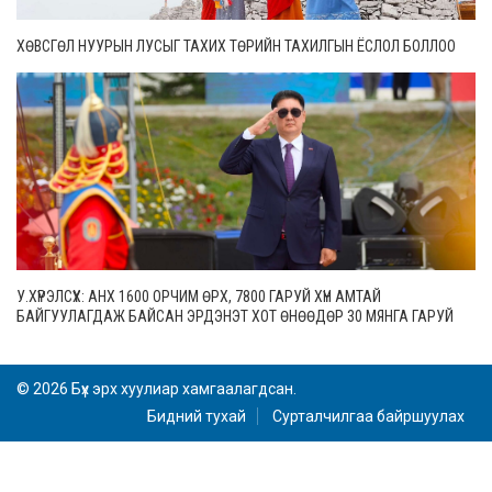
ХӨВСГӨЛ НУУРЫН ЛУСЫГ ТАХИХ ТӨРИЙН ТАХИЛГЫН ЁСЛОЛ БОЛЛОО
У.ХҮРЭЛСҮХ: АНХ 1600 ОРЧИМ ӨРХ, 7800 ГАРУЙ ХҮН АМТАЙ
БАЙГУУЛАГДАЖ БАЙСАН ЭРДЭНЭТ ХОТ ӨНӨӨДӨР 30 МЯНГА ГАРУЙ
ӨРХТЭЙ, 106 МЯНГАН СУУРИН ХҮН АМТАЙ БОЛЖЭЭ
© 2026 Бүх эрх хуулиар хамгаалагдсан.
Бидний тухай
Сурталчилгаа байршуулах