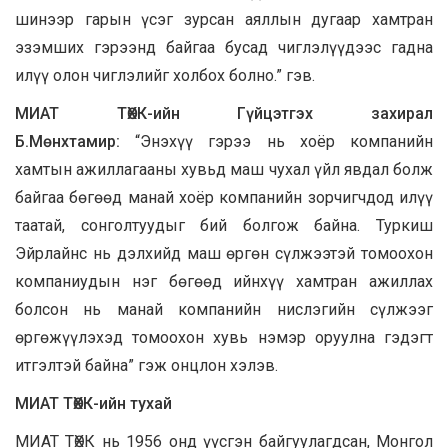
шинээр гарын үсэг зурсан аяллын дугаар хамтран
эзэмших гэрээнд байгаа бусад чиглэлүүдээс гадна
илүү олон чиглэлийг холбох болно.” гэв.
МИАТ ТӨХК-ийн Гүйцэтгэх захирал
Б.Мөнхтамир:
“Энэхүү гэрээ нь хоёр компанийн
хамтын ажиллагааны хувьд маш чухал үйл явдал болж
байгаа бөгөөд манай хоёр компанийн зорчигчдод илүү
таатай, сонголтуудыг бий болгож байна. Туркиш
Эйрлайнс нь дэлхийд маш өргөн сүлжээтэй томоохон
компаниудын нэг бөгөөд ийнхүү хамтран ажиллах
болсон нь манай компанийн нислэгийн сүлжээг
өргөжүүлэхэд томоохон хувь нэмэр оруулна гэдэгт
итгэлтэй байна” гэж онцлон хэлэв.
МИАТ ТӨХК-ийн тухай
МИАТ ТӨХК нь 1956 онд үүсгэн байгуулагдсан, Монгол