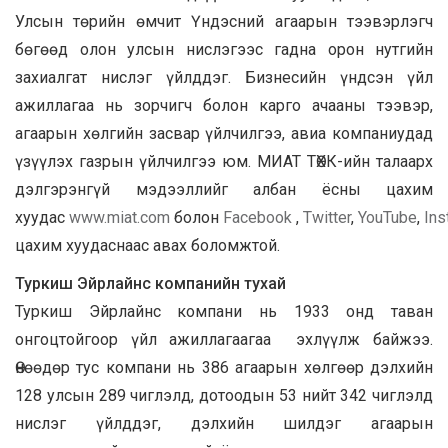
Улсын төрийн өмчит Үндэсний агаарын тээвэрлэгч
бөгөөд олон улсын нислэгээс гадна орон нутгийн
захиалгат нислэг үйлддэг. Бизнесийн үндсэн үйл
ажиллагаа нь зорчигч болон карго ачааны тээвэр,
агаарын хөлгийн засвар үйлчилгээ, авиа компаниудад
үзүүлэх газрын үйлчилгээ юм. МИАТ ТӨХК-ийн талаарх
дэлгэрэнгүй мэдээллийг албан ёсны цахим
хуудас
www.miat.com
болон
Facebook
,
Twitter
,
YouTube
,
Ins
цахим хуудаснаас авах боломжтой.
Туркиш Эйрлайнс компанийн тухай
Туркиш Эйрлайнс компани нь 1933 онд таван
онгоцтойгоор үйл ажиллагаагаа эхлүүлж байжээ.
Өнөөдөр тус компани нь 386 агаарын хөлгөөр дэлхийн
128 улсын 289 чиглэлд, дотоодын 53 нийт 342 чиглэлд
нислэг үйлддэг, дэлхийн шилдэг агаарын