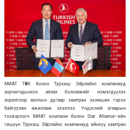
МИАТ ТӨХК болон Туркиш Эйрлайнс компаниуд
зорчигчдынхоо аялах боломжийг нэмэгдүүлэх
зорилгоор аяллын дугаар хамтран эзэмших гэрээ
байгуулан ажиллаж эхэллээ. Үндэсний агаарын
тээвэрлэгч МИАТ компани болон Star Alliance–ийн
гишүүн Туркиш Эйрлайнс компаниуд ийнхүү хамтран