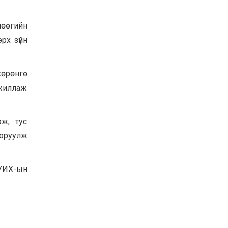
Баян-Өлгий аймгийн
дараагийн Засаг даргад
нөөгийн
Н.Тилеуханы нэр хүчтэй
яригдаж байна
рх зүйн
2026-07-30
А.Ю.Ивахин: Эрдэнэт
хотын түүх бол бидний
хөрөнгө
амжилтын түүх
ажиллаж
2026-07-27
Цэцэрлэгт суралцах
хүүхдүүдийн бүртгэлийг
ж, тус
наймдугаар сарын 10-23-
ны хооронд Emongolia
 оруулж
системээр зохион
2026-07-27
байгуулна
 УИХ-ын