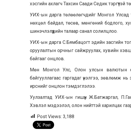
хэсгийн ахлагч Тахсин Саади Седик тэргүүтэй т
УИХ-ын дарга төлөөлөгчдийг Монгол Улсад 
нөхцөл байдал, төсөв, мөнгөний бодлого, ху
шинэчлэлүүдийн талаар санал солилцлоо.
УИХ-ын дарга С.Бямбацогт эдийн засгийн тогт
оруулалтын орчныг сайжруулах, хувийн хэвш
байгааг онцлов.
Мөн Монгол Улс, Олон улсын валютын с
байгууллагаас гаргадаг үнэлгээ, зөвлөмж нь
ирснийг онцлон тэмдэглэлээ.
Уулзалтад УИХ-ын гишүүн Ж.Батжаргал, П.Г
Хэвлэл мэдээлэл, олон нийттэй харилцах га
Post Views:
3,188