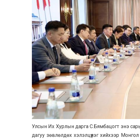
Улсын Их Хурлын дарга С.Бямбацогт энэ сар
дагуу зөвлөлдөх хэлэлцүүлэг хийхээр Монго