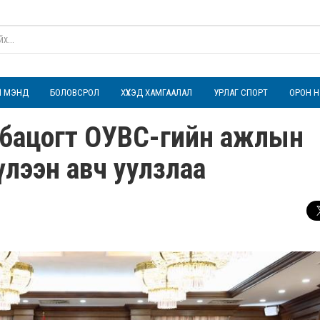
ҮЛ МЭНД
БОЛОВСРОЛ
ХҮҮХЭД ХАМГААЛАЛ
УРЛАГ СПОРТ
ОРОН Н
мбацогт ОУВС-гийн ажлын
 хүлээн авч уулзлаа