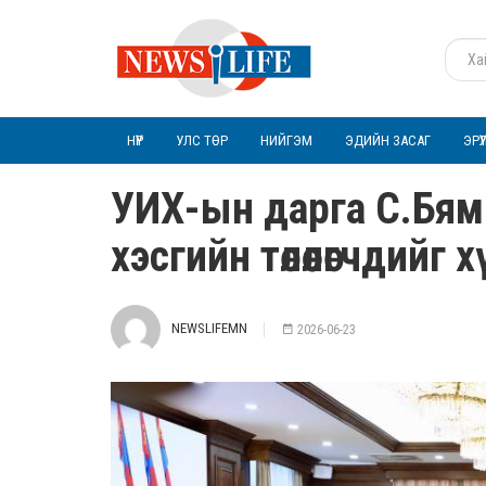
НҮҮР
УЛС ТӨР
НИЙГЭМ
ЭДИЙН ЗАСАГ
ЭРҮ
УИХ-ын дарга С.Бя
хэсгийн төлөөлөгчдийг
NEWSLIFEMN
2026-06-23