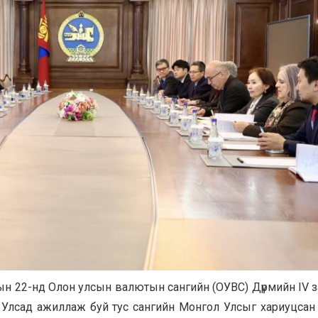
ын 22-нд Олон улсын валютын сангийн (ОУВС) Дүрмийн IV 
л Улсад ажиллаж буй тус сангийн Монгол Улсыг хариуцса