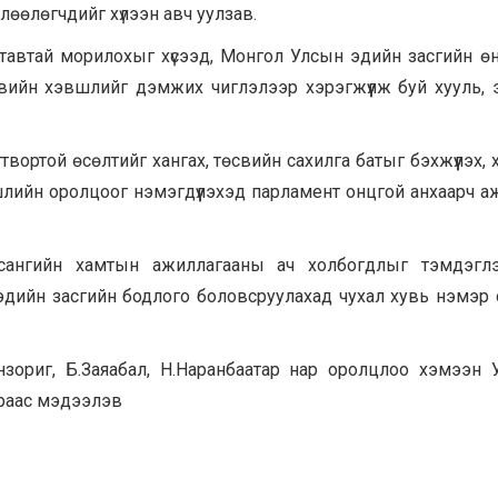
өлөөлөгчдийг хүлээн авч уулзав.
тавтай морилохыг хүсээд, Монгол Улсын эдийн засгийн ө
вийн хэвшлийг дэмжих чиглэлээр хэрэгжүүлж буй хууль, э
вортой өсөлтийг хангах, төсвийн сахилга батыг бэхжүүлэх, 
лийн оролцоог нэмэгдүүлэхэд парламент онцгой анхаарч 
ангийн хамтын ажиллагааны ач холбогдлыг тэмдэглэ
 эдийн засгийн бодлого боловсруулахад чухал хувь нэмэр
анзориг, Б.Заяабал, Н.Наранбаатар нар оролцлоо хэмээн
зраас мэдээлэв