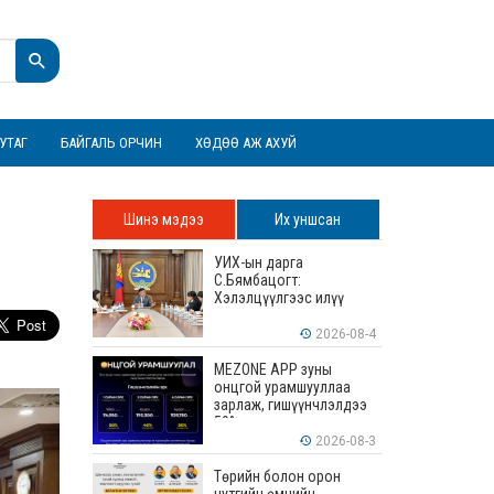
УТАГ
БАЙГАЛЬ ОРЧИН
ХӨДӨӨ АЖ АХУЙ
Шинэ мэдээ
Их уншсан
УИХ-ын дарга
С.Бямбацогт:
Хэлэлцүүлгээс илүү
хэрэгжилт, амлалтаас
илүү бодит үр дүн чухал
2026-08-4
MEZONE APP зуны
онцгой урамшууллаа
зарлаж, гишүүнчлэлдээ
50% хүртэлх хөнгөлөлт
үзүүлж эхэллээ
2026-08-3
Төрийн болон орон