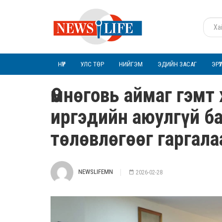
НҮҮР
УЛС ТӨР
НИЙГЭМ
ЭДИЙН ЗАСАГ
ЭРҮ
Өмнөговь аймаг гэмт
иргэдийн аюулгүй б
төлөвлөгөөг гаргала
NEWSLIFEMN
2026-02-28