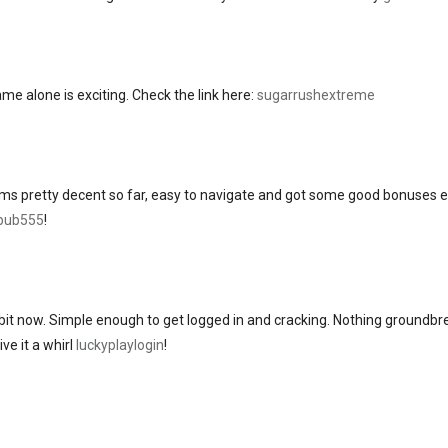
e alone is exciting. Check the link here:
sugarrushextreme
ems pretty decent so far, easy to navigate and got some good bonuses e
pub555
!
bit now. Simple enough to get logged in and cracking. Nothing groundbr
ive it a whirl
luckyplaylogin
!