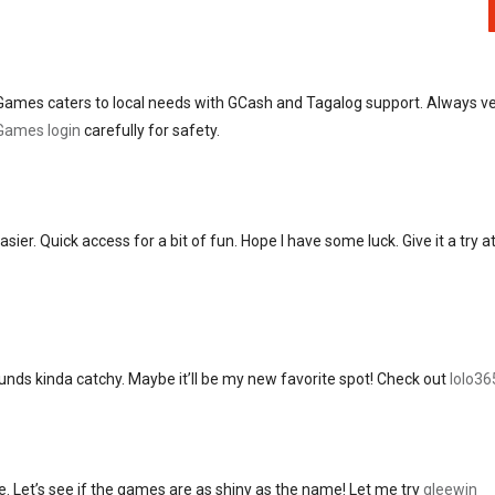
 Games caters to local needs with GCash and Tagalog support. Always ve
Games login
carefully for safety.
r. Quick access for a bit of fun. Hope I have some luck. Give it a try a
unds kinda catchy. Maybe it’ll be my new favorite spot! Check out
lolo36
e. Let’s see if the games are as shiny as the name! Let me try
gleewin