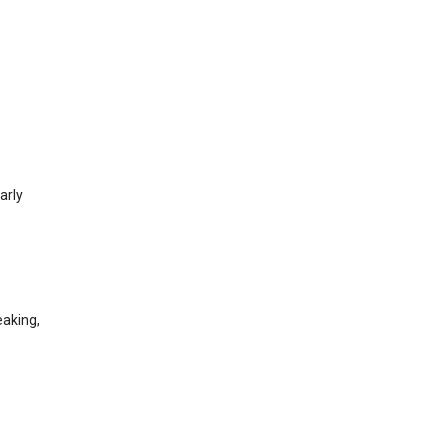
arly
eaking,