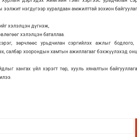
 Хурлын дэргэдэх Аймгийн Гэмт хэргээс урьдчилан сэ
ы ээлжит нэгдүгээр хуралдаан амжилттай зохион байгуулаг
ийг хэлэлцэн дүгнэж,
влөгөөг хэлэлцэн баталлаа.
эрэг, зөрчлөөс урьдчилан сэргийлэх ажлыг бодлого, 
эх, салбар хоорондын хамтын ажиллагааг бэхжүүлэхэд он
длыг хангах үйл хэрэгт төр, хууль хяналтын байгууллаг
илээ.