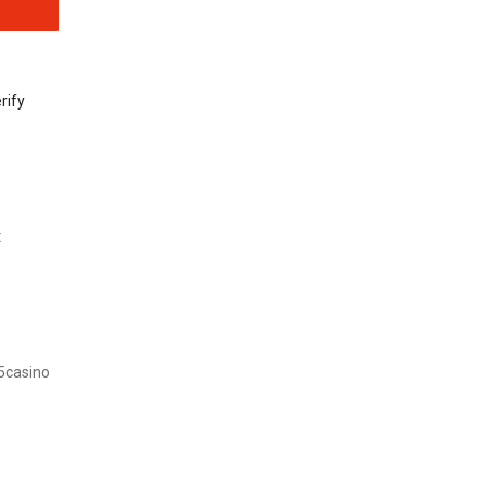
rify
t
5casino