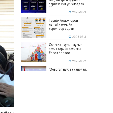
онцгой урамшууллаа
зарлаж, гишүүнчлэлдээ
50% хүртэлх хөнгөлөлт
үзүүлж эхэллээ
2026-08-3
Төрийн болон орон
нутгийн өмчийн
хөрөнгөөр эрдэм
шинжилгээ, судалгааны
ажил хийхэд тендерийн
2026-08-3
болон гүйцэтгэлийн
баталгаа гаргахгүй
Хөвсгөл нуурын лусыг
тахих төрийн тахилгын
ёслол боллоо
2026-08-2
“Хөвсгөл нуураа хайрлая,
хамгаалъя” эрдэм
шинжилгээний хурал
боллоо
2026-08-1
“ЭРДЭНЭС
ТАВАНТОЛГОЙ” ХК ЭНЭ
ДОЛОО ХОНОГТ 460.8
МЯНГАН ТОНН НҮҮРС
АРИЛЖЛАА
2026-07-31