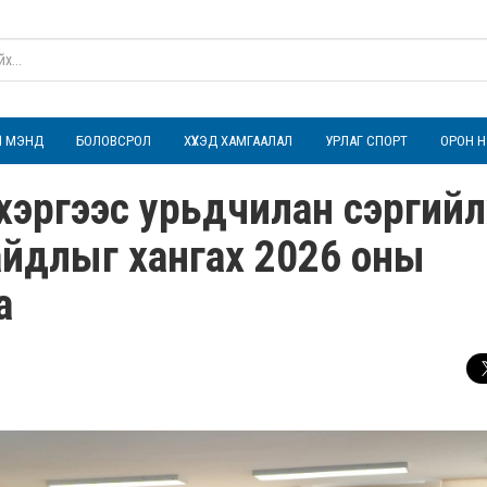
ҮЛ МЭНД
БОЛОВСРОЛ
ХҮҮХЭД ХАМГААЛАЛ
УРЛАГ СПОРТ
ОРОН Н
 хэргээс урьдчилан сэргий
айдлыг хангах 2026 оны
а