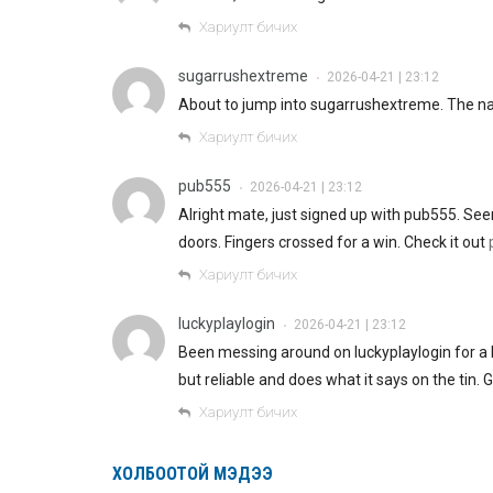
Хариулт бичих
sugarrushextreme
2026-04-21 | 23:12
•
About to jump into sugarrushextreme. The nam
Хариулт бичих
pub555
2026-04-21 | 23:12
•
Alright mate, just signed up with pub555. Se
doors. Fingers crossed for a win. Check it out
Хариулт бичих
luckyplaylogin
2026-04-21 | 23:12
•
Been messing around on luckyplaylogin for a 
but reliable and does what it says on the tin. G
Хариулт бичих
ХОЛБООТОЙ МЭДЭЭ