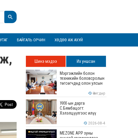
УТАГ
БАЙГАЛЬ ОРЧИН
ХӨДӨӨ АЖ АХУЙ
лж,
Шинэ мэдээ
Их уншсан
Мэргэжлийн болон
техникийн боловсролын
төгсөгчдөд олон улсын
хэмжээнд хүлээн
зөвшөөрөгдөх ур
Өчигдөр
чадваруудыг олгоно
УИХ-ын дарга
С.Бямбацогт:
Хэлэлцүүлгээс илүү
хэрэгжилт, амлалтаас
илүү бодит үр дүн чухал
2026-08-4
MEZONE APP зуны