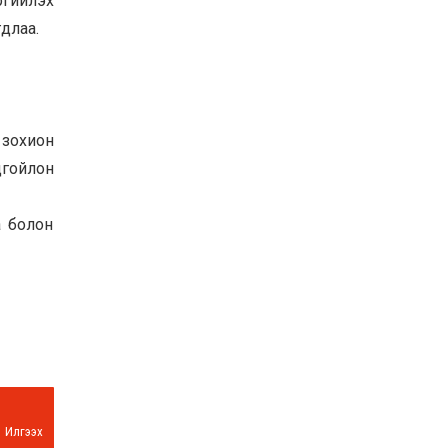
ргийлэх
Хөвсгөл нуурын их
длаа.
цэвэрлэгээний аяны
хүрээнд 301 тонн хог
хаягдлыг төвлөрүүлжээ
2026-07-30
Баян-Өлгий аймгийн
дараагийн Засаг даргад
зохион
Н.Тилеуханы нэр хүчтэй
яригдаж байна
цгойлон
2026-07-30
А.Ю.Ивахин: Эрдэнэт
а болон
хотын түүх бол бидний
амжилтын түүх
2026-07-27
Илгээх