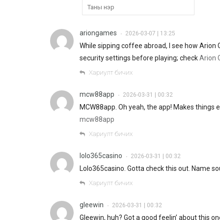
ariongames
2026-03-07 | 13:25
•
While sipping coffee abroad, I see how Arion
security settings before playing; check
Arion 
Хариулт бичих
mcw88app
2026-03-31 | 00:32
•
MCW88app. Oh yeah, the app! Makes things easie
mcw88app
Хариулт бичих
lolo365casino
2026-03-31 | 00:32
•
Lolo365casino. Gotta check this out. Name so
Хариулт бичих
gleewin
2026-03-31 | 00:32
•
Gleewin, huh? Got a good feelin’ about this on