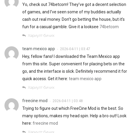
Yo, check out 74betcom! They’ve got a decent selection
of games, and I’ve seen some of my buddies actually
cash out real money. Don’t go betting the house, but it’s
fun for a casual gamble. Give it a looksee
74betcom
Хариулт бичих
team mexico app
2026-04-11 | 03:47
•
Hey, fellow fans! I downloaded the Team Mexico app
from this site. Super convenient for placing bets on the
go, and the interface is slick. Definitely recommend it for
quick access. Get it here:
team mexico app
Хариулт бичих
freecine mod
2026-04-11 | 03:48
•
Trying to figure out which FreeCine Mod is the best. So
many options, makes my head spin. Help a bro out! Look
here:
freecine mod
Хариулт бичих