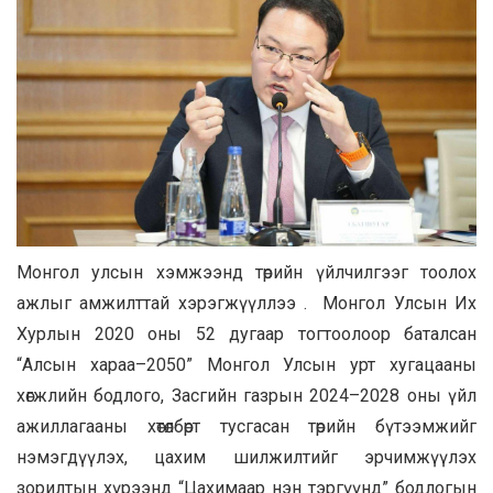
Монгол улсын хэмжээнд төрийн үйлчилгээг тоолох
ажлыг амжилттай хэрэгжүүллээ . Монгол Улсын Их
Хурлын 2020 оны 52 дугаар тогтоолоор баталсан
“Алсын хараа–2050” Монгол Улсын урт хугацааны
хөгжлийн бодлого, Засгийн газрын 2024–2028 оны үйл
ажиллагааны хөтөлбөрт тусгасан төрийн бүтээмжийг
нэмэгдүүлэх, цахим шилжилтийг эрчимжүүлэх
зорилтын хүрээнд “Цахимаар нэн тэргүүнд” бодлогын