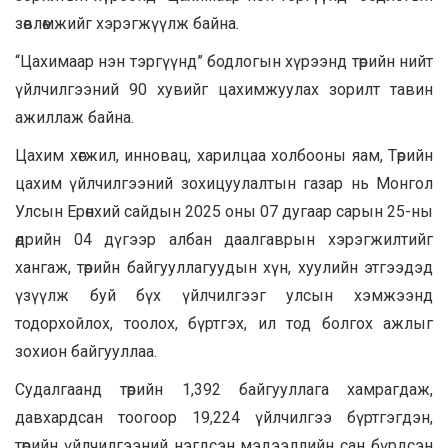
зөвлөмжийг хэрэгжүүлж байна.
“Цахимаар нэн тэргүүнд” бодлогын хүрээнд төрийн нийт
үйлчилгээний 90 хувийг цахимжуулах зорилт тавин
ажиллаж байна.
Цахим хөгжил, инновац, харилцаа холбооны яам, Төрийн
цахим үйлчилгээний зохицуулалтын газар нь Монгол
Улсын Ерөнхий сайдын 2025 оны 07 дугаар сарын 25-ны
өдрийн 04 дүгээр албан даалгаврын хэрэгжилтийг
хангаж, төрийн байгууллагуудын хүн, хуулийн этгээдэд
үзүүлж буй бүх үйлчилгээг улсын хэмжээнд
тодорхойлох, тоолох, бүртгэх, ил тод болгох ажлыг
зохион байгууллаа.
Судалгаанд төрийн 1,392 байгууллага хамрагдаж,
давхардсан тоогоор 19,224 үйлчилгээ бүртгэгдэн,
төрийн үйлчилгээний нэгдсэн мэдээллийн сан бүрдсэн