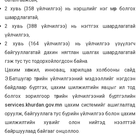
2 хувь (358 үйлчилгээ) нь нэршлийг нэг мөр болгох
шаардлагатай,
2 хувь (388 үйлчилгээ) нь нэгтгэх шаардлагатай
үйлчилгээ,
2 хувь (164 үйлчилгээ) нь үйлчилгээ үзүүлэгч
байгууллагатай дахин нягтлан шалгах шаардлагатай
гэж тус тус тодорхойлогдсон байна.
Цахим хөгжил, инновац, харилцаа холбооны сайд
Э.Батшугар төрийн үйлчилгээний мэдээллийг нэгдсэн
байдлаар бүртгэх, цахим шилжилтийн явцыг ил тод
болгох зорилгоор төрийн үйлчилгээний бүртгэлийн
services.khurdan.gov.mn
цахим системийг ашиглалтад
оруулж, байгууллага тус бүрийн үйлчилгээ болон цахим
шилжилтийн хувийг олон нийтэд нээлттэй
байршуулаад байгааг онцоллоо.