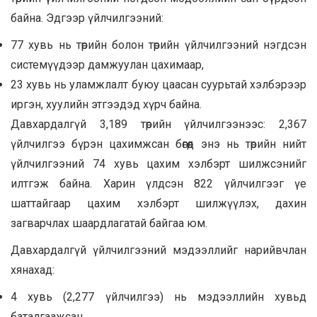
байна. Эдгээр үйлчилгээний:
77 хувь нь төрийн болон төрийн үйлчилгээний нэгдсэн
системүүдээр дамжуулан цахимаар,
23 хувь нь уламжлалт буюу цаасан суурьтай хэлбэрээр
иргэн, хуулийн этгээдэд хүрч байна.
Давхардалгүй 3,189 төрийн үйлчилгээнээс: 2,367
үйлчилгээ бүрэн цахимжсан бөгөөд энэ нь төрийн нийт
үйлчилгээний 74 хувь цахим хэлбэрт шилжсэнийг
илтгэж байна. Харин үлдсэн 822 үйлчилгээг үе
шаттайгаар цахим хэлбэрт шилжүүлэх, дахин
загварчлах шаардлагатай байгаа юм.
Давхардалгүй үйлчилгээний мэдээллийг нарийвчлан
хянахад:
4 хувь (2,277 үйлчилгээ) нь мэдээллийн хувьд
баталгаажсан,