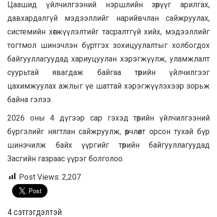
Цаашид үйлчилгээний нэршлийн зөрүүг арилгах,
давхардалгүй мэдээллийг нарийвчлан сайжруулах,
системийн хөгжүүлэлтийг тасралтгүй хийх, мэдээллийг
тогтмол шинэчлэн бүртгэх зохицуулалтыг холбогдох
байгууллагуудад хариуцуулан хэрэгжүүлж, уламжлалт
суурьтай явагдаж байгаа төрийн үйлчилгээг
цахимжуулах ажлыг үе шаттай хэрэгжүүлэхээр зорьж
байна гэлээ.
2026 оны 4 дүгээр сар гэхэд төрийн үйлчилгээний
бүргэлийг нягтлан сайжруулж, өөрчлөлт орсон тухай бүр
шинэчилж байх үүргийг төрийн байгууллагуудад
Засгийн газраас үүрэг болголоо.
Post Views:
2,207
4 cэтгэгдэлтэй