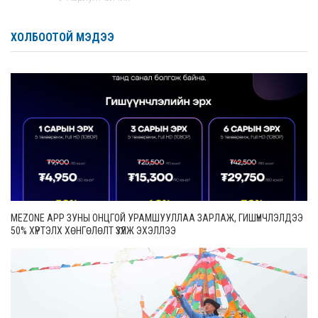
ХОЛБООТОЙ МЭДЭЭ
MEZONE APP ЗУНЫ ОНЦГОЙ УРАМШУУЛЛАА ЗАРЛАЖ, ГИШҮҮНЧЛЭЛДЭЭ
50% ХҮРТЭЛХ ХӨНГӨЛӨЛТ ҮЗҮҮЛЖ ЭХЭЛЛЭЭ