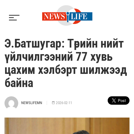
Э.Батшугар: Төрийн нийт
үйлчилгээний 77 хувь
цахим хэлбэрт шилжээд
байна
NEWSLIFEMN
2026-02-11