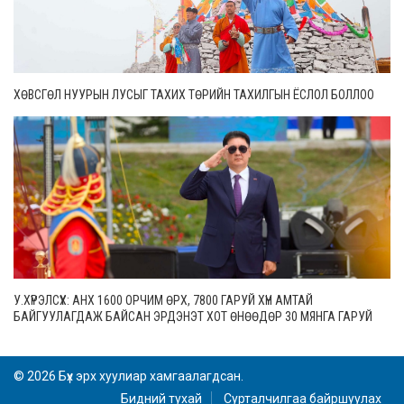
ХӨВСГӨЛ НУУРЫН ЛУСЫГ ТАХИХ ТӨРИЙН ТАХИЛГЫН ЁСЛОЛ БОЛЛОО
У.ХҮРЭЛСҮХ: АНХ 1600 ОРЧИМ ӨРХ, 7800 ГАРУЙ ХҮН АМТАЙ
БАЙГУУЛАГДАЖ БАЙСАН ЭРДЭНЭТ ХОТ ӨНӨӨДӨР 30 МЯНГА ГАРУЙ
ӨРХТЭЙ, 106 МЯНГАН СУУРИН ХҮН АМТАЙ БОЛЖЭЭ
© 2026 Бүх эрх хуулиар хамгаалагдсан.
Бидний тухай
Сурталчилгаа байршуулах