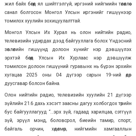
жил байх бөгөөд ял шийтгэлгүй, иргэний нийгмийн төлөөллөөс
санал болгосон Монгол Улсын иргэнийг гишүүнээр
томилох хуулийн зохицуулалттай.
Монгол Улсын Их Хурал нь олон нийтийн радио,
телевизийн удирдах дээд байгууллага болох Үндэсний
зөвлөлийн гишүүнд долоон хүнийг нэр дэвшүүлэх
эрхтэй бөгөөд Улсын Их Хурлаас нэр дэвшүүлж
томилсон долоон гишүүний гуравынх нь бүрэн эрхийн
хугацаа 2025 оны 04 дүгээр сарын 19-ний өдөр
дуусгавар болсон байна.
Олон нийтийн радио, телевизийн хуулийн 21 дүгээр
зүйлийн 21.6 дахь хэсэгт заасны дагуу холбогдох төрийн
бус байгууллагууд “…эрх зүй, гадаад харилцаа, сэтгүүл
зүй, эрүүл мэнд, боловсрол, биеийн тамир, спорт,
байгаль орчин, хөдөлмөр, нийгмийн хамгааллын