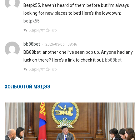
Betpk55, haven’t heard of them before but I’m always
looking for new places to bet! Here’s the lowdown:
betpk55
Хариулт бичих
bb88bet
2026-03-06 | 08:46
•
BB88bet, another one I’ve seen pop up. Anyone had any
luck on there? Here’s a link to check it out:
bb88bet
Хариулт бичих
ХОЛБООТОЙ МЭДЭЭ