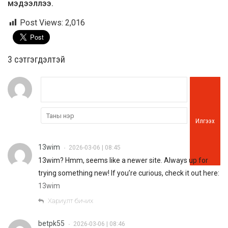
мэдээллээ.
Post Views:
2,016
3 cэтгэгдэлтэй
Илгээх
13wim
2026-03-06 | 08:45
•
13wim? Hmm, seems like a newer site. Always up for
trying something new! If you’re curious, check it out here:
13wim
Хариулт бичих
betpk55
2026-03-06 | 08:46
•