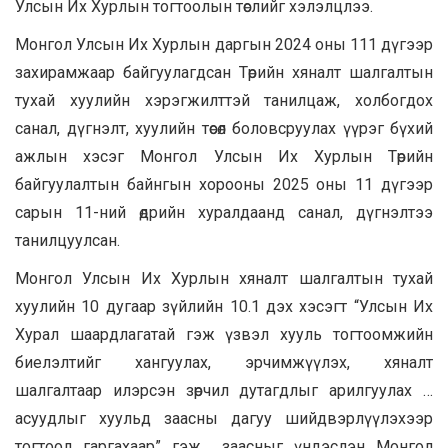
Улсын Их Хурлын тогтоолын төслийг хэлэлцлээ.
Монгол Улсын Их Хурлын даргын 2024 оны 111 дүгээр
захирамжаар байгуулагдсан Төрийн хяналт шалгалтын
тухай хуулийн хэрэгжилттэй танилцаж, холбогдох
санал, дүгнэлт, хуулийн төсөл боловсруулах үүрэг бүхий
ажлын хэсэг Монгол Улсын Их Хурлын Төрийн
байгуулалтын байнгын хорооны 2025 оны 11 дүгээр
сарын 11-ний өдрийн хуралдаанд санал, дүгнэлтээ
танилцуулсан.
Монгол Улсын Их Хурлын хяналт шалгалтын тухай
хуулийн 10 дугаар зүйлийн 10.1 дэх хэсэгт “Улсын Их
Хурал шаардлагатай гэж үзвэл хууль тогтоомжийн
биелэлтийг хангуулах, эрчимжүүлэх, хяналт
шалгалтаар илэрсэн зөрчил дутагдлыг арилгуулах …
асуудлыг хуульд заасны дагуу шийдвэрлүүлэхээр
тогтоол гаргахаар” гэж заасныг үндэслэн Монгол