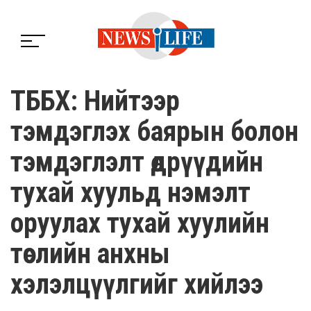
ТББХ: Нийтээр
тэмдэглэх баярын болон
тэмдэглэлт өдрүүдийн
тухай хуульд нэмэлт
оруулах тухай хуулийн
төслийн анхны
хэлэлцүүлгийг хийлээ