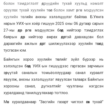
болон тэмдэглэлт өдрүүдийн тухай хуульд нэмэлт
оруулах тухай хуулийн төсөл болон хамт өргөн мэдүүлсэн
хуулийн төсл
ийн анхны хэлэлцүүлэг байлаа. Б.Уянга
нарын УИХ-ын хоёр гишүүн 2025 оны 06 дугаар сарын
27-ны өдөр өргөн мэдүүлсэн бөгөөд нийтээр тэмдэглэх
баярын өдөр нийтээр амрах өдөртэй давхацсан бол
дараагийн ажлын өдөрт шилжүүлэхээр хуулийн төсөлд
тусгасан юм.
Байнгын хороо хуулийн төслийг зүйл бүрээр нь
хэлэлцсэн бөгөөд УИХ-ын гишүүдээс гаргасан зарчмын
зөрүүтэй саналын томьёоллуудаар санал хураалт
явуулж, анхны хэлэлцүүлэг явуулсан талаарх Байнгын
хорооны санал, дүгнэлтийг чуулганы нэгдсэн
хуралдаанд танилцуулахаар тогтлоо.
Мөн хуралдаанаар “Засгийн газарт чиглэл өгөх тухай”