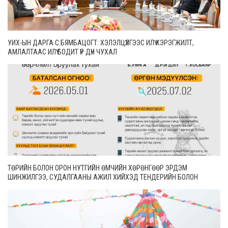
УИХ-ЫН ДАРГА С.БЯМБАЦОГТ: ХЭЛЭЛЦҮҮЛГЭЭС ИЛҮҮ ХЭРЭГЖИЛТ,
АМЛАЛТААС ИЛҮҮ БОДИТ ҮР ДҮН ЧУХАЛ
ТӨРИЙН БОЛОН ОРОН НУТГИЙН ӨМЧИЙН ХӨРӨНГӨӨР ЭРДЭМ
ШИНЖИЛГЭЭ, СУДАЛГААНЫ АЖИЛ ХИЙХЭД ТЕНДЕРИЙН БОЛОН
ГҮЙЦЭТГЭЛИЙН БАТАЛГАА ГАРГАХГҮЙ