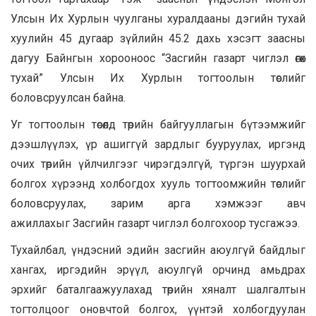
Улсын Их Хурлын чуулганы хуралдааны дэгийн тухай
хуулийн 45 дугаар зүйлийн 45.2 дахь хэсэгт заасны
дагуу Байнгын хорооноос “Засгийн газарт чиглэл өгөх
тухай” Улсын Их Хурлын тогтоолын төслийг
боловсруулсан байна.
Уг тогтоолын төсөлд төрийн байгууллагын бүтээмжийг
дээшлүүлэх, үр ашиггүй зардлыг бууруулах, иргэнд
очих төрийн үйлчилгээг чирэгдэлгүй, түргэн шуурхай
болгох хүрээнд холбогдох хууль тогтоомжийн төслийг
боловсруулах, зарим арга хэмжээг авч
ажиллахыг Засгийн газарт чиглэл болгохоор тусгажээ.
Тухайлбал, үндэсний эдийн засгийн аюулгүй байдлыг
хангах, иргэдийн эрүүл, аюулгүй орчинд амьдрах
эрхийг баталгаажуулахад төрийн хяналт шалгалтын
тогтолцоог оновчтой болгох, үүнтэй холбогдуулан