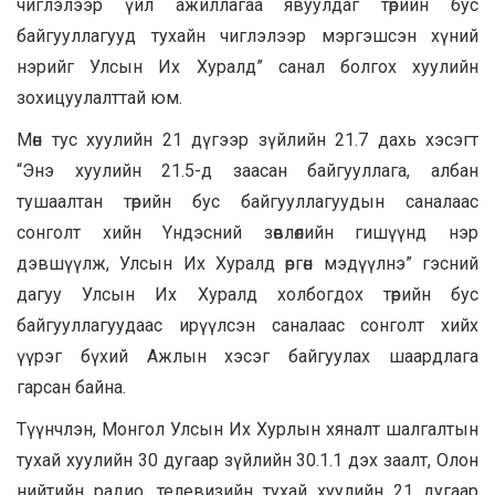
чиглэлээр үйл ажиллагаа явуулдаг төрийн бус
байгууллагууд тухайн чиглэлээр мэргэшсэн хүний
нэрийг Улсын Их Хуралд” санал болгох хуулийн
зохицуулалттай юм.
Мөн тус хуулийн 21 дүгээр зүйлийн 21.7 дахь хэсэгт
“Энэ хуулийн 21.5-д заасан байгууллага, албан
тушаалтан төрийн бус байгууллагуудын саналаас
сонголт хийн Yндэсний зөвлөлийн гишүүнд нэр
дэвшүүлж, Улсын Их Хуралд өргөн мэдүүлнэ” гэсний
дагуу Улсын Их Хуралд холбогдох төрийн бус
байгууллагуудаас ирүүлсэн саналаас сонголт хийх
үүрэг бүхий Ажлын хэсэг байгуулах шаардлага
гарсан байна.
Түүнчлэн, Монгол Улсын Их Хурлын хяналт шалгалтын
тухай хуулийн 30 дугаар зүйлийн 30.1.1 дэх заалт, Олон
нийтийн радио, телевизийн тухай хуулийн 21 дугаар