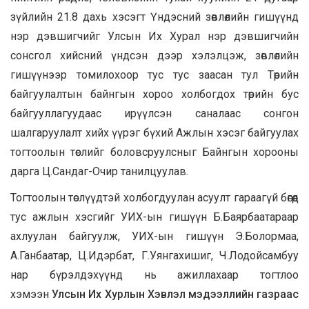
зүйлийн 21.8 дахь хэсэгт Үндэсний зөвлөлийн гишүүнд
нэр дэвшигчийг Улсын Их Хурал нэр дэвшигчийн
сонсгол хийсний үндсэн дээр хэлэлцэж, зөвлөлийн
гишүүнээр томилохоор тус тус заасан тул Төрийн
байгуулалтын байнгын хороо холбогдох төрийн бус
байгууллагуудаас ирүүлсэн саналаас сонгон
шалгаруулалт хийх үүрэг бүхий Ажлын хэсэг байгуулах
тогтоолын төслийг боловсруулсныг Байнгын хорооны
дарга Ц.Сандаг-Очир танилцуулав.
Тогтоолын төслүүдтэй холбогдуулан асуулт гараагүй бөгөөд
тус ажлын хэсгийг УИХ-ын гишүүн Б.Баярбаатараар
ахлуулан байгуулж, УИХ-ын гишүүн Э.Болормаа,
А.Ганбаатар, Ц.Идэрбат, Г.Уянгахишиг, Ч.Лодойсамбуу
нар бүрэлдэхүүнд нь ажиллахаар тогтлоо
хэмээн
Улсын Их Хурлын Хэвлэл мэдээллийн газраас