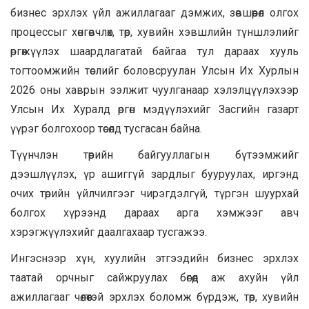
бизнес эрхлэх үйл ажиллагааг дэмжих, зөвшөөрөл олгох
процессыг хөнгөвчлөх, төр, хувийн хэвшлийн түншлэлийг
өргөжүүлэх шаардлагатай байгаа тул дараах хууль
тогтоомжийн төслийг боловсруулан Улсын Их Хурлын
2026 оны хаврын ээлжит чуулганаар хэлэлцүүлэхээр
Улсын Их Хуралд өргөн мэдүүлэхийг Засгийн газарт
үүрэг болгохоор төсөлд тусгасан байна.
Түүнчлэн төрийн байгууллагын бүтээмжийг
дээшлүүлэх, үр ашиггүй зардлыг бууруулах, иргэнд
очих төрийн үйлчилгээг чирэгдэлгүй, түргэн шуурхай
болгох хүрээнд дараах арга хэмжээг авч
хэрэгжүүлэхийг даалгахаар тусгажээ.
Ингэснээр хүн, хуулийн этгээдийн бизнес эрхлэх
таатай орчныг сайжруулах бөгөөд аж ахуйн үйл
ажиллагааг чөлөөтэй эрхлэх боломж бүрдэж, төр, хувийн