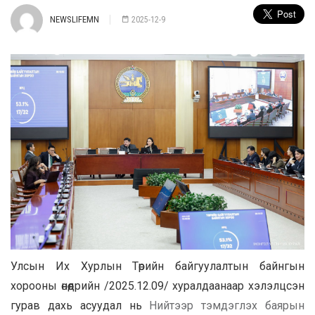
NEWSLIFEMN
2025-12-9
Улсын Их Хурлын Төрийн байгуулалтын байнгын
хорооны өнөөдрийн /2025.12.09/ хуралдаанаар хэлэлцсэн
гурав дахь асуудал нь
Нийтээр тэмдэглэх баярын