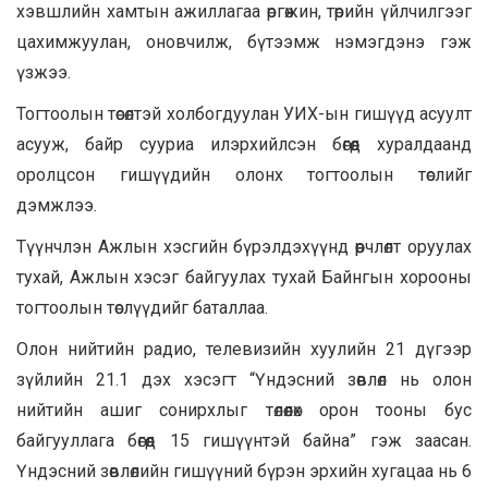
хэвшлийн хамтын ажиллагаа өргөжин, төрийн үйлчилгээг
цахимжуулан, оновчилж, бүтээмж нэмэгдэнэ гэж
үзжээ.
Тогтоолын төсөлтэй холбогдуулан УИХ-ын гишүүд асуулт
асууж, байр сууриа илэрхийлсэн бөгөөд хуралдаанд
оролцсон гишүүдийн олонх тогтоолын төслийг
дэмжлээ.
Түүнчлэн Ажлын хэсгийн бүрэлдэхүүнд өөрчлөлт оруулах
тухай, Ажлын хэсэг байгуулах тухай Байнгын хорооны
тогтоолын төслүүдийг баталлаа.
Олон нийтийн радио, телевизийн хуулийн 21 дүгээр
зүйлийн 21.1 дэх хэсэгт “Үндэсний зөвлөл нь олон
нийтийн ашиг сонирхлыг төлөөлөх орон тооны бус
байгууллага бөгөөд 15 гишүүнтэй байна” гэж заасан.
Үндэсний зөвлөлийн гишүүний бүрэн эрхийн хугацаа нь 6