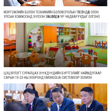
МЭРГЭЖЛИЙН БОЛОН ТЕХНИКИЙН БОЛОВСРОЛЫН ТӨГСӨГЧДӨД ОЛОН
УЛСЫН ХЭМЖЭЭНД ХҮЛЭЭН ЗӨВШӨӨРӨГДӨХ УР ЧАДВАРУУДЫГ ОЛГОНО
ЦЭЦЭРЛЭГТ СУРАЛЦАХ ХҮҮХДҮҮДИЙН БҮРТГЭЛИЙГ НАЙМДУГААР
САРЫН 10-23-НЫ ХООРОНД EMONGOLIA СИСТЕМЭЭР ЗОХИОН
БАЙГУУЛНА