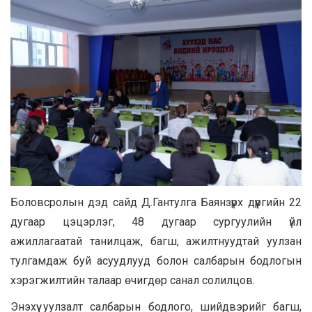
Боловсролын дэд сайд Д.Гантулга Баянзүрх дүүргийн 22
дугаар цэцэрлэг, 48 дугаар сургуулийн үйл
ажиллагаатай танилцаж, багш, ажилтнуудтай уулзан
тулгамдаж буй асуудлууд болон салбарын бодлогын
хэрэгжилтийн талаар өчигдөр санал солилцов.
Энэхүү уулзалт салбарын бодлого, шийдвэрийг багш,