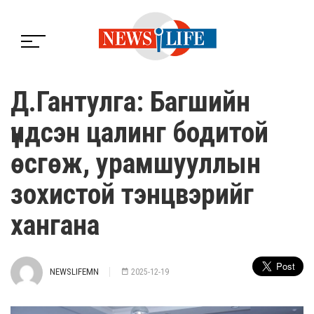
Д.Гантулга: Багшийн
үндсэн цалинг бодитой
өсгөж, урамшууллын
зохистой тэнцвэрийг
хангана
NEWSLIFEMN
2025-12-19