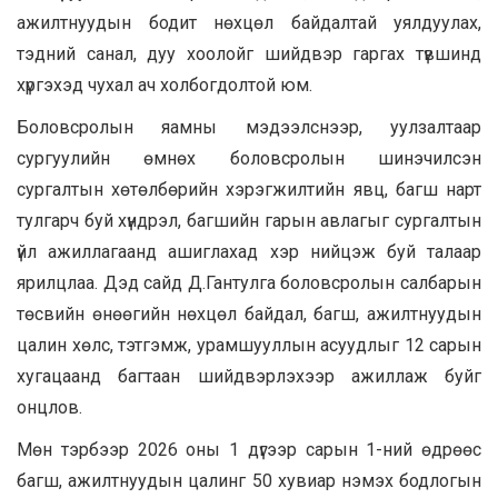
ажилтнуудын бодит нөхцөл байдалтай уялдуулах,
тэдний санал, дуу хоолойг шийдвэр гаргах түвшинд
хүргэхэд чухал ач холбогдолтой юм.
Боловсролын яамны мэдээлснээр, уулзалтаар
сургуулийн өмнөх боловсролын шинэчилсэн
сургалтын хөтөлбөрийн хэрэгжилтийн явц, багш нарт
тулгарч буй хүндрэл, багшийн гарын авлагыг сургалтын
үйл ажиллагаанд ашиглахад хэр нийцэж буй талаар
ярилцлаа. Дэд сайд Д.Гантулга боловсролын салбарын
төсвийн өнөөгийн нөхцөл байдал, багш, ажилтнуудын
цалин хөлс, тэтгэмж, урамшууллын асуудлыг 12 сарын
хугацаанд багтаан шийдвэрлэхээр ажиллаж буйг
онцлов.
Мөн тэрбээр 2026 оны 1 дүгээр сарын 1-ний өдрөөс
багш, ажилтнуудын цалинг 50 хувиар нэмэх бодлогын