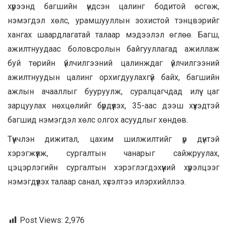
хүрээнд багшийн үндсэн цалинг бодитой өсгөж,
нэмэгдэл хөлс, урамшууллын зохистой тэнцвэрийг
хангах шаардлагатай талаар мэдээлэл өглөө. Багш,
ажилтнуудаас боловсролын байгууллагад ажиллаж
буй төрийн үйлчилгээний цалинждаг үйлчилгээний
ажилтнуудын цалинг орхигдуулахгүй байх, багшийн
ажлын ачааллыг бууруулж, суралцагчдад илүү цаг
зарцуулах нөхцөлийг бүрдүүлэх, 35-аас дээш хүүхэдтэй
багшид нэмэгдэл хөлс олгох асуудлыг хөндөв.
Түүнчлэн дижитал, цахим шилжилтийг үр дүнтэй
хэрэгжүүлж, сургалтын чанарыг сайжруулах,
цэцэрлэгийн сургалтын хэрэглэгдэхүүний хүрэлцээг
нэмэгдүүлэх талаар санал, хүсэлтээ илэрхийллээ.
Post Views:
2,976