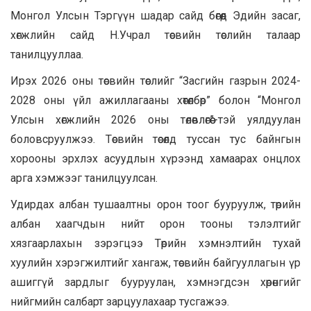
Монгол Улсын Тэргүүн шадар сайд бөгөөд Эдийн засаг,
хөгжлийн сайд Н.Учрал төсвийн төслийн талаар
танилцууллаа.
Ирэх 2026 оны төсвийн төслийг “Засгийн газрын 2024-
2028 оны үйл ажиллагааны хөтөлбөр” болон “Монгол
Улсын хөгжлийн 2026 оны төлөвлөгөө”-тэй уялдуулан
боловсруулжээ. Төсвийн төсөлд туссан тус байнгын
хорооны эрхлэх асуудлын хүрээнд хамаарах онцлох
арга хэмжээг танилцуулсан.
Удирдах албан тушаалтны орон тоог бууруулж, төрийн
албан хаагчдын нийт орон тооны тэлэлтийг
хязгаарлахын зэрэгцээ Төрийн хэмнэлтийн тухай
хуулийн хэрэгжилтийг хангаж, төсвийн байгууллагын үр
ашиггүй зардлыг бууруулан, хэмнэгдсэн хөрөнгийг
нийгмийн салбарт зарцуулахаар тусгажээ.