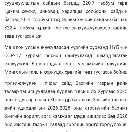
сууцжуулалтын сайдын багцад 220.7 тэрбум төгрөг,
Цахим хөгжил, инновац, харилцаа холбооны сайдын
багцад 26.3 тэрбум төгрөг, Эрчим хүчний сайдын багцад
322.4 тэрбум төгрөгийг тус тус санхүүжүүлэхээр төсвийн
төсөлд тусгасан аж.
Мөн олон улсын өмнө хүлээсэн үүргийн хүрээнд НҮБ-ын
СОР-17 хурлыг зохион байгуулахад шаардлагатай
санхүүжилт болон гадаад зээл, тусламжийн төслүүдийн
Монголын талын хариуцах хөрөнгийг төсөвт тусгасан байна.
Үргэлжлүүлэн Н.Учрал сайд Засгийн газрын өрийн
талаар танилцуулгадаа дурдав. Улсын Их Хурлаас 2025
оны 5 дугаар сарын 30-ны өдөр баталсан Засгийн газрын
өрийн удирдлагын 2026-2028 оны стратегийн баримт
бичгийн зорилт, арга хэмжээг мөрдөн ажиллах бөгөөд 2026
онд Засгийн газрын гадаад зээлийн хөрөнгөөр тэргүүлэх ач