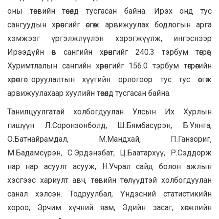
оны төсвийн төсөлд тусгасан байна. Ирэх онд тус
сангуудын хөрөнгийг өсгөж арвижуулах бодлогын арга
хэмжээг үргэлжлүүлэн хэрэгжүүлж, ингэснээр
Ирээдүйн өв сангийн хөрөнгийг 240.3 тэрбум төгрөг,
Хуримтлалын сангийн хөрөнгийг 156.0 тэрбум төгрөгийн
хөрөнгө оруулалтын хүүгийн орлогоор тус тус өсгөж
арвижуулахаар хуулийн төсөлд тусгасан байна.
Танилцуулгатай холбогдуулан Улсын Их Хурлын
гишүүн Л.Соронзонболд, Ш.Бямбасүрэн, Б.Уянга,
О.Батнайрамдал, М.Мандхай, П.Ганзориг,
М.Бадамсүрэн, С.Эрдэнэбат, Ц.Баатархүү, Р.Сэддорж
нар нар асуулт асууж, Н.Учрал сайд болон ажлын
хэсгээс хариулт авч, төсвийн төслүүдтэй холбогдуулан
санал хэлсэн. Тодруулбал, Үндэсний статистикийн
хороо, Эрчим хүчний яам, Эдийн засаг, хөгжлийн