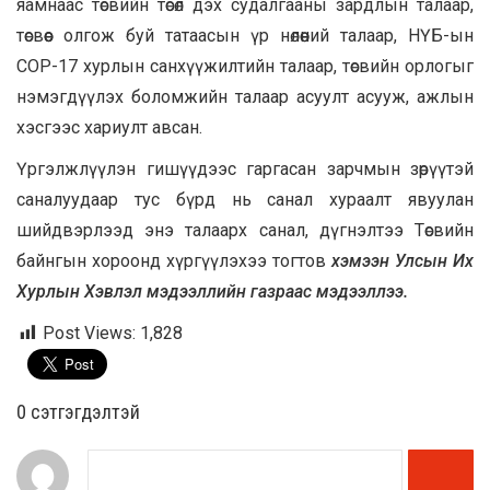
яамнаас төсвийн төсөл дэх судалгааны зардлын талаар,
төсвөөс олгож буй татаасын үр нөлөөний талаар, НҮБ-ын
СОР-17 хурлын санхүүжилтийн талаар, төсвийн орлогыг
нэмэгдүүлэх боломжийн талаар асуулт асууж, ажлын
хэсгээс хариулт авсан.
Үргэлжлүүлэн гишүүдээс гаргасан зарчмын зөрүүтэй
саналуудаар тус бүрд нь санал хураалт явуулан
шийдвэрлээд энэ талаарх санал, дүгнэлтээ Төсвийн
байнгын хороонд хүргүүлэхээ тогтов
хэмээн Улсын Их
Хурлын Хэвлэл мэдээллийн газраас мэдээллээ.
Post Views:
1,828
0 cэтгэгдэлтэй