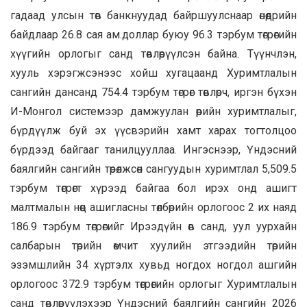
гадаад улсын төв банкнуудад байршуулснаар өнөөдрийн
байдлаар 26.8 сая ам.доллар буюу 96.3 тэрбум төгрөгийн
хүүгийн орлогыг санд төвлөрүүлсэн байна. Түүнчлэн,
хууль хэрэгжсэнээс хойш хугацаанд Хуримтлалын
сангийн дансанд 754.4 тэрбум төгрөг төвлөрч, иргэн бүхэн
И-Монгол системээр дамжуулан өөрийн хуримтлалыг,
бүрдүүлж буй эх үүсвэрийн хамт харах тогтолцоо
бүрдээд байгааг танилцууллаа. Ингэснээр, Үндэсний
баялгийн сангийн төрөлжсөн сангуудын хуримтлал 5,509.5
тэрбум төгрөгт хүрээд байгаа бол ирэх онд ашигт
малтмалын нөөц ашигласны төлбөрийн орлогоос 2 их наяд
186.9 тэрбум төгрөгийг Ирээдүйн өв санд, уул уурхайн
салбарын төрийн өмчит хуулийн этгээдийн төрийн
эзэмшлийн 34 хүртэлх хувьд ногдох ногдол ашгийн
орлогоос 372.9 тэрбум төгрөгийн орлогыг Хуримтлалын
санд төвлөрүүлэхээр Үндэсний баялгийн сангийн 2026