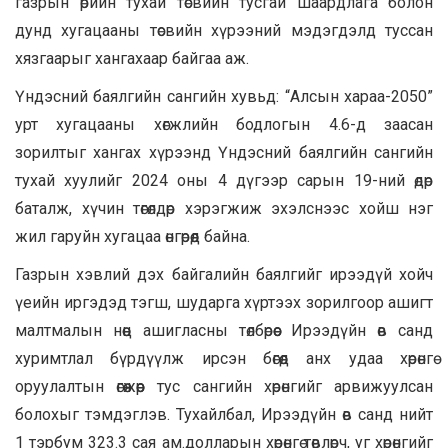
газрын өрийн тухай төсвийн тусгай шаардлага болон
дунд хугацааны төсвийн хүрээний мэдэгдэлд туссан
хязгаарыг хангахаар байгаа аж.
Үндэсний баялгийн сангийн хувьд: “Алсын хараа-2050”
урт хугацааны хөгжлийн бодлогын 4.6-д заасан
зорилтыг хангах хүрээнд Үндэсний баялгийн сангийн
тухай хуулийг 2024 оны 4 дүгээр сарын 19-ний өдөр
баталж, хүчин төгөлдөр хэрэгжиж эхэлснээс хойш нэг
жил гаруйн хугацаа өнгөрөөд байна.
Газрын хэвлий дэх байгалийн баялгийг ирээдүй хойч
үеийн иргэдэд тэгш, шударга хүртээх зорилгоор ашигт
малтмалын нөөц ашигласны төлбөрөөс Ирээдүйн өв санд
хуримтлал бүрдүүлж ирсэн бөгөөд анх удаа хөрөнгө
оруулалтын өгөөжөөр тус сангийн хөрөнгийг арвижуулсан
болохыг тэмдэглэв. Тухайлбал, Ирээдүйн өв санд нийт
1 тэрбум 323.3 сая ам.долларын хөрөнгө төвлөрч, уг хөрөнгийг