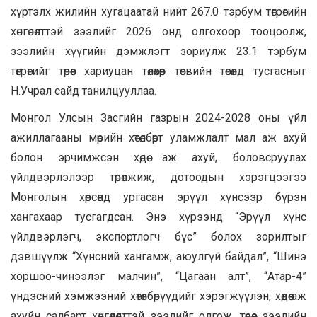
хүртэлх жилийн хугацаатай нийт 267.0 тэрбум төгрөгийн
хөнгөлөлттэй зээлийг 2026 онд олгохоор тооцоолж,
зээлийн хүүгийн дэмжлэгт зориулж 23.1 тэрбум
төгрөгийг төрөөс хариуцан төлөхөөр төсвийн төсөлд тусгасныг
Н.Учрал сайд танилцууллаа.
Монгол Улсын Засгийн газрын 2024-2028 оны үйл
ажиллагааны мөрийн хөтөлбөрт уламжлалт мал аж ахуй
болон эрчимжсэн хөдөө аж ахуй, боловсруулах
үйлдвэрлэлээр төрөлжиж, дотоодын хэрэгцээгээ
Монголын хөрсөнд ургасан эрүүл хүнсээр бүрэн
хангахаар тусгагдсан. Энэ хүрээнд “Эрүүл хүнс
үйлдвэрлэгч, экспортлогч бүс” болох зорилтыг
дэвшүүлж “Хүнсний хангамж, аюулгүй байдал”, “Шинэ
хоршоо-чинээлэг малчин”, “Цагаан алт”, “Атар-4”
үндэсний хэмжээний хөтөлбөрүүдийг хэрэгжүүлэн, хөдөө аж
ахуйн салбарт хөнгөлөлттэй зээлийг олгож, төрөөс зээлийн