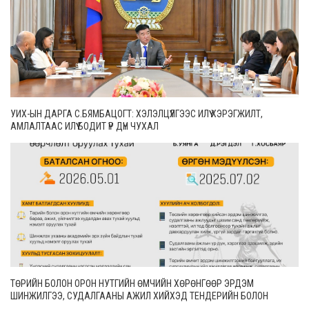
УИХ-ЫН ДАРГА С.БЯМБАЦОГТ: ХЭЛЭЛЦҮҮЛГЭЭС ИЛҮҮ ХЭРЭГЖИЛТ,
АМЛАЛТААС ИЛҮҮ БОДИТ ҮР ДҮН ЧУХАЛ
ТӨРИЙН БОЛОН ОРОН НУТГИЙН ӨМЧИЙН ХӨРӨНГӨӨР ЭРДЭМ
ШИНЖИЛГЭЭ, СУДАЛГААНЫ АЖИЛ ХИЙХЭД ТЕНДЕРИЙН БОЛОН
ГҮЙЦЭТГЭЛИЙН БАТАЛГАА ГАРГАХГҮЙ