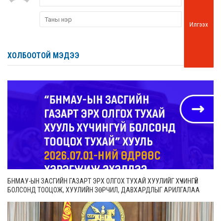
Илгээх
ХОЛБООТОЙ МЭДЭЭ
БНМАУ-ЫН ЗАСГИЙН ГАЗАРТ ЭРХ ОЛГОХ ТУХАЙ ХУУЛИЙГ ХҮЧИНГҮЙ
БОЛСОНД ТООЦОЖ, ХУУЛИЙН ЗӨРЧИЛ, ДАВХАРДЛЫГ АРИЛГАЛАА