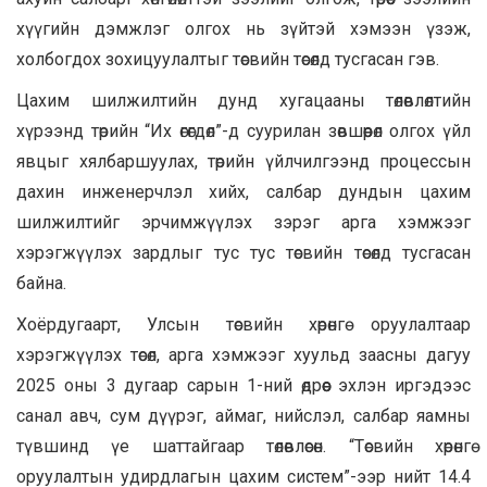
хүүгийн дэмжлэг олгох нь зүйтэй хэмээн үзэж,
холбогдох зохицуулалтыг төсвийн төсөлд тусгасан гэв.
Цахим шилжилтийн дунд хугацааны төлөвлөлтийн
хүрээнд төрийн “Их өгөгдөл”-д суурилан зөвшөөрөл олгох үйл
явцыг хялбаршуулах, төрийн үйлчилгээнд процессын
дахин инженерчлэл хийх, салбар дундын цахим
шилжилтийг эрчимжүүлэх зэрэг арга хэмжээг
хэрэгжүүлэх зардлыг тус тус төсвийн төсөлд тусгасан
байна.
Хоёрдугаарт, Улсын төсвийн хөрөнгө оруулалтаар
хэрэгжүүлэх төсөл, арга хэмжээг хуульд заасны дагуу
2025 оны 3 дугаар сарын 1-ний өдрөөс эхлэн иргэдээс
санал авч, сум дүүрэг, аймаг, нийслэл, салбар яамны
түвшинд үе шаттайгаар төлөвлөсөн. “Төсвийн хөрөнгө
оруулалтын удирдлагын цахим систем”-ээр нийт 14.4