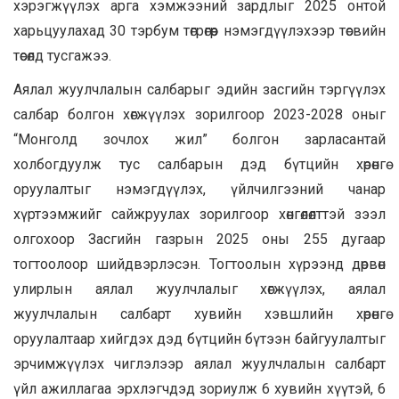
хэрэгжүүлэх арга хэмжээний зардлыг 2025 онтой
харьцуулахад 30 тэрбум төгрөгөөр нэмэгдүүлэхээр төсвийн
төсөлд тусгажээ.
Аялал жуулчлалын салбарыг эдийн засгийн тэргүүлэх
салбар болгон хөгжүүлэх зорилгоор 2023-2028 оныг
“Монголд зочлох жил” болгон зарласантай
холбогдуулж тус салбарын дэд бүтцийн хөрөнгө
оруулалтыг нэмэгдүүлэх, үйлчилгээний чанар
хүртээмжийг сайжруулах зорилгоор хөнгөлөлттэй зээл
олгохоор Засгийн газрын 2025 оны 255 дугаар
тогтоолоор шийдвэрлэсэн. Тогтоолын хүрээнд дөрвөн
улирлын аялал жуулчлалыг хөгжүүлэх, аялал
жуулчлалын салбарт хувийн хэвшлийн хөрөнгө
оруулалтаар хийгдэх дэд бүтцийн бүтээн байгуулалтыг
эрчимжүүлэх чиглэлээр аялал жуулчлалын салбарт
үйл ажиллагаа эрхлэгчдэд зориулж 6 хувийн хүүтэй, 6