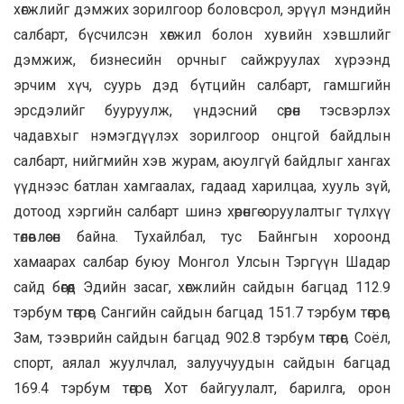
хөгжлийг дэмжих зорилгоор боловсрол, эрүүл мэндийн
салбарт, бүсчилсэн хөгжил болон хувийн хэвшлийг
дэмжиж, бизнесийн орчныг сайжруулах хүрээнд
эрчим хүч, суурь дэд бүтцийн салбарт, гамшгийн
эрсдэлийг бууруулж, үндэсний сөрөн тэсвэрлэх
чадавхыг нэмэгдүүлэх зорилгоор онцгой байдлын
салбарт, нийгмийн хэв журам, аюулгүй байдлыг хангах
үүднээс батлан хамгаалах, гадаад харилцаа, хууль зүй,
дотоод хэргийн салбарт шинэ хөрөнгө оруулалтыг түлхүү
төлөвлөсөн байна. Тухайлбал, тус Байнгын хороонд
хамаарах салбар буюу Монгол Улсын Тэргүүн Шадар
сайд бөгөөд Эдийн засаг, хөгжлийн сайдын багцад 112.9
тэрбум төгрөг, Сангийн сайдын багцад 151.7 тэрбум төгрөг,
Зам, тээврийн сайдын багцад 902.8 тэрбум төгрөг, Соёл,
спорт, аялал жуулчлал, залуучуудын сайдын багцад
169.4 тэрбум төгрөг, Хот байгуулалт, барилга, орон