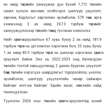
их наяд төгрөгийн санхүүжих дүн бүхий 1,712 төслийн
санал хүлээн авснаас холбогдох шалгуур үзүүлэлт,
зарчим, бодлогыг харгалзан эрэмбэлж, 579 төсөл, арга
хэмжээнд 3 их наяд 267.3 тэрбум төгрөгийг
санхүүжүүлэхээр төсвийн төсөлд тусгасан хэмээлээ.
Нийт хөрөнгө оруулалтын 67 хувь буюу 2 их наяд 181.9
тэрбум төгрөг нь үргэлжлэн хэрэгжих бол, 33 хувь буюу
1 их наяд 85.5 тэрбум төгрөг нь шинээр хэрэгжих хөрөнгө
оруулалт байна. Энэ нь 2022-2023 онд батлагдсан
төслийн тоотой харьцуулахад 2 дахин буурсан үзүүлэлт
бөгөөд төслийн хэрэгцээ шаардлагыг тодорхойлох, үнэлэх,
эрэмбэлэх, шалгуур үзүүлэлтийн чанар сайжирч
байгааг илтгэж байгааг Эдийн засаг, хөгжлийн сайд
танилцуулсан.
Түүнчлэн 2026 оны төсвийн хөрөнгө оруулалтад хүний