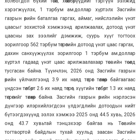
холбогдол бүхий төсөл, хөтөлбөрүүдийг тэргүүн ээлжид
хэрэгжүүлэх, 1 тэрбум ам.доллар хүртэлх Засгийн
газрын өрийн баталгаа гаргах, аймаг, нийслэлийн үнэт
цаасыг зохистой хэмжээнд арилжаалах, дотоод үнэт
цаасны зах зээлийг дэмжиж, суурь хүүг тогтоох
зорилгоор 562 тэрбум төгрөгийн дотоод үнэт цаас гаргах,
дахин санхүүжүүлэх зорилгоор 1 тэрбум ам.доллар
хүртэл гадаад үнэт цаас арилжаалахаар төсвийн төсөлд
тусгасан байна. Түүнчлэн, 2026 онд Засгийн газрын
өрийн үйлчилгээнд 3.9 их наяд төгрөг төлөхөөр байгаагаас
үндсэн төлбөрт 2.6 их наяд төгрөг, хүүгийн төлбөрт 1.3 их наяд
төгрөгийг төлөхөөр байна. Засгийн газрын өрийн нэрлэсэн
дүнгээр илэрхийлэгдсэн үлдэгдлийн дотоодын нийт
бүтээгдэхүүнд эзлэх хэмжээ 2025 онд 44.5 хувь, 2026
онд 43.7 хувьтай тэнцэхээр байгаа нь Төсвийн
тогтвортой байдлын тухай хуульд заасан Засгийн