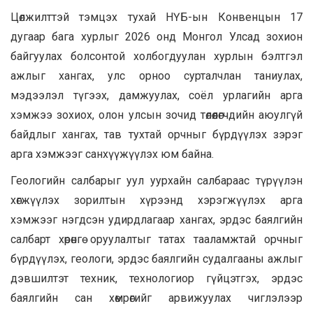
Цөлжилттэй тэмцэх тухай НҮБ-ын Конвенцын 17
дугаар бага хурлыг 2026 онд Монгол Улсад зохион
байгуулах болсонтой холбогдуулан хурлын бэлтгэл
ажлыг хангах, улс орноо сурталчлан таниулах,
мэдээлэл түгээх, дамжуулах, соёл урлагийн арга
хэмжээ зохиох, олон улсын зочид төлөөлөгчдийн аюулгүй
байдлыг хангах, тав тухтай орчныг бүрдүүлэх зэрэг
арга хэмжээг санхүүжүүлэх юм байна.
Геологийн салбарыг уул уурхайн салбараас түрүүлэн
хөгжүүлэх зорилтын хүрээнд хэрэгжүүлэх арга
хэмжээг нэгдсэн удирдлагаар хангах, эрдэс баялгийн
салбарт хөрөнгө оруулалтыг татах тааламжтай орчныг
бүрдүүлэх, геологи, эрдэс баялгийн судалгааны ажлыг
дэвшилтэт техник, технологиор гүйцэтгэх, эрдэс
баялгийн сан хөмрөгийг арвижуулах чиглэлээр