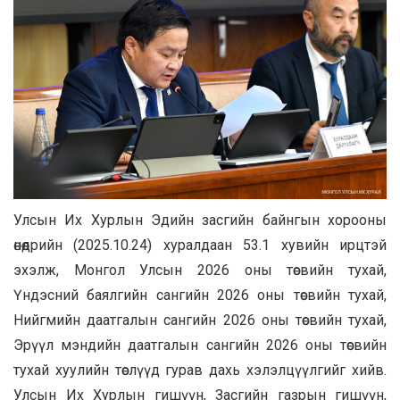
Улсын Их Хурлын Эдийн засгийн байнгын хорооны
өнөөдрийн (2025.10.24) хуралдаан 53.1 хувийн ирцтэй
эхэлж, Монгол Улсын 2026 оны төсвийн тухай,
Үндэсний баялгийн сангийн 2026 оны төсвийн тухай,
Нийгмийн даатгалын сангийн 2026 оны төсвийн тухай,
Эрүүл мэндийн даатгалын сангийн 2026 оны төсвийн
тухай хуулийн төслүүд гурав дахь хэлэлцүүлгийг хийв.
Улсын Их Хурлын гишүүн, Засгийн газрын гишүүн,