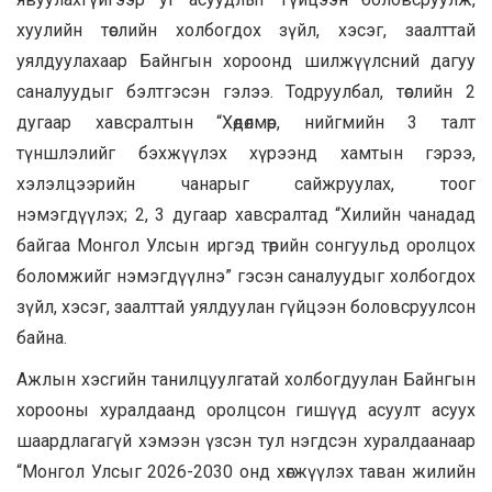
хуулийн төслийн холбогдох зүйл, хэсэг, заалттай
уялдуулахаар Байнгын хороонд шилжүүлcний дагуу
саналуудыг бэлтгэсэн гэлээ. Тодруулбал, төслийн 2
дугаар хавсралтын “Хөдөлмөр, нийгмийн 3 талт
түншлэлийг бэхжүүлэх хүрээнд хамтын гэрээ,
хэлэлцээрийн чанарыг сайжруулах, тоог
нэмэгдүүлэх; 2, 3 дугаар хавсралтад “Хилийн чанадад
байгаа Монгол Улсын иргэд төрийн сонгуульд оролцох
боломжийг нэмэгдүүлнэ” гэсэн саналуудыг холбогдох
зүйл, хэсэг, заалттай уялдуулан гүйцээн боловсруулсон
байна.
Ажлын хэсгийн танилцуулгатай холбогдуулан Байнгын
хорооны хуралдаанд оролцсон гишүүд асуулт асуух
шаардлагагүй хэмээн үзсэн тул нэгдсэн хуралдаанаар
“Монгол Улсыг 2026-2030 онд хөгжүүлэх таван жилийн