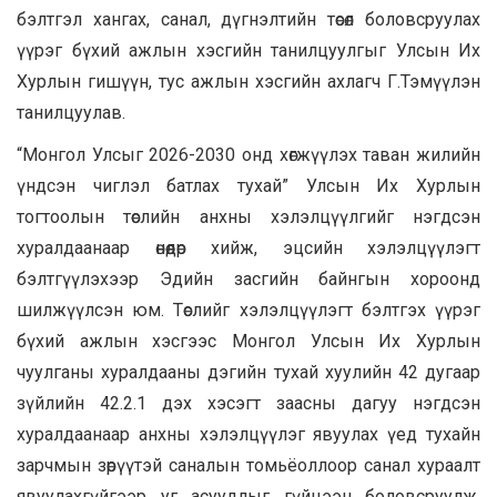
бэлтгэл хангах, санал, дүгнэлтийн төсөл боловсруулах
үүрэг бүхий ажлын хэсгийн танилцуулгыг Улсын Их
Хурлын гишүүн, тус ажлын хэсгийн ахлагч Г.Тэмүүлэн
танилцуулав.
“Монгол Улсыг 2026-2030 онд хөгжүүлэх таван жилийн
үндсэн чиглэл батлах тухай” Улсын Их Хурлын
тогтоолын төслийн анхны хэлэлцүүлгийг нэгдсэн
хуралдаанаар өнөөдөр хийж, эцсийн хэлэлцүүлэгт
бэлтгүүлэхээр Эдийн засгийн байнгын хороонд
шилжүүлсэн юм. Төслийг хэлэлцүүлэгт бэлтгэх үүрэг
бүхий ажлын хэсгээс Монгол Улсын Их Хурлын
чуулганы хуралдааны дэгийн тухай хуулийн 42 дугаар
зүйлийн 42.2.1 дэх хэсэгт заасны дагуу нэгдсэн
хуралдаанаар анхны хэлэлцүүлэг явуулах үед тухайн
зарчмын зөрүүтэй саналын томьёоллоор санал хураалт
явуулахгүйгээр уг асуудлыг гүйцээн боловсруулж,