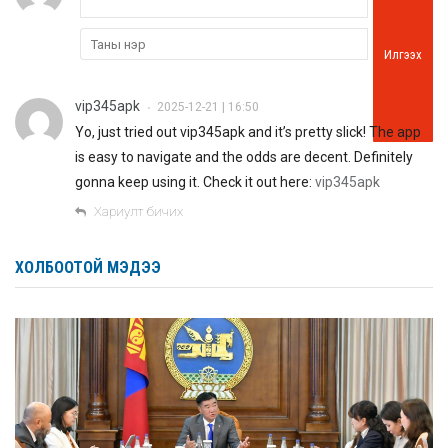
Илгээх
vip345apk
2025-12-21 | 16:50
•
Yo, just tried out vip345apk and it’s pretty slick! The app
is easy to navigate and the odds are decent. Definitely
gonna keep using it. Check it out here:
vip345apk
Хариулт бичих
ХОЛБООТОЙ МЭДЭЭ