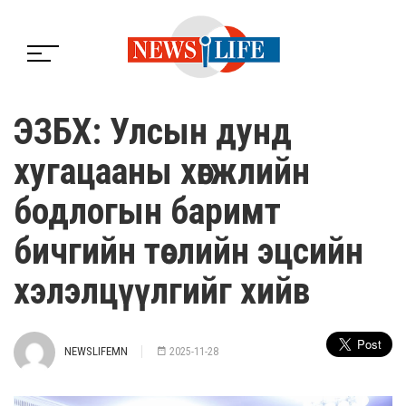
ЭЗБХ: Улсын дунд
хугацааны хөгжлийн
бодлогын баримт
бичгийн төслийн эцсийн
хэлэлцүүлгийг хийв
NEWSLIFEMN
2025-11-28