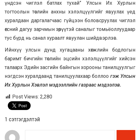
үндсэн чиглэл батлах тухай” Улсын Их Хурлын
тогтоолын төслийн анхны хэлэлцүүлгийг явуулах үед
хуралдаан даргалагчаас гүйцээн боловсруулах чиглэл
өгсний дагуу зарчмын зөрүүтэй саналыг томьёоллуудаар
тус бүрд нь санал хураалт явуулан шийдвэрлэв.
Ийнхүү улсын дунд хугацааны хөгжлийн бодлогын
баримт бичгийн төслийн эцсийн хэлэлцүүлгийг хийсэн
талаарх Эдийн засгийн байнгын хорооны танилцуулгыг
нэгдсэн хуралдаанд танилцуулахаар боллоо
гэж Улсын
Их Хурлын Хэвлэл мэдээллийн газраас мэдээлэв.
Post Views:
2,280
1 сэтгэгдэлтэй