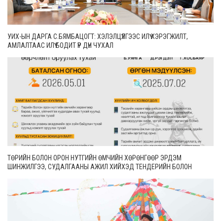
УИХ-ЫН ДАРГА С.БЯМБАЦОГТ: ХЭЛЭЛЦҮҮЛГЭЭС ИЛҮҮ ХЭРЭГЖИЛТ,
АМЛАЛТААС ИЛҮҮ БОДИТ ҮР ДҮН ЧУХАЛ
ТӨРИЙН БОЛОН ОРОН НУТГИЙН ӨМЧИЙН ХӨРӨНГӨӨР ЭРДЭМ
ШИНЖИЛГЭЭ, СУДАЛГААНЫ АЖИЛ ХИЙХЭД ТЕНДЕРИЙН БОЛОН
ГҮЙЦЭТГЭЛИЙН БАТАЛГАА ГАРГАХГҮЙ