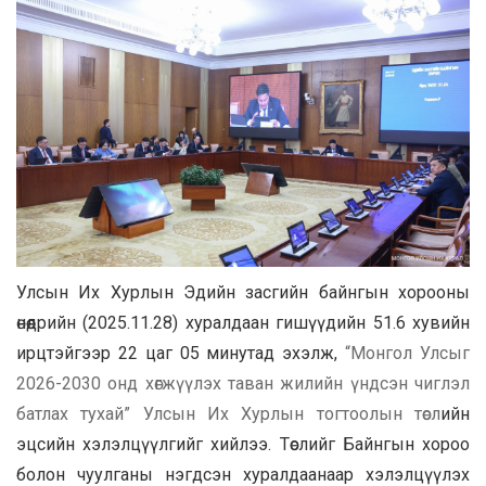
Улсын Их Хурлын Эдийн засгийн байнгын хорооны
өнөөдрийн (2025.11.28) хуралдаан гишүүдийн 51.6 хувийн
ирцтэйгээр 22 цаг 05 минутад эхэлж,
“Монгол Улсыг
2026-2030 онд хөгжүүлэх таван жилийн үндсэн чиглэл
батлах тухай” Улсын Их Хурлын тогтоолын төсл
ийн
эцсийн хэлэлцүүлгийг хийлээ. Төслийг Байнгын хороо
болон чуулганы нэгдсэн хуралдаанаар хэлэлцүүлэх