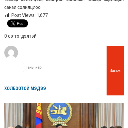
санал солилцлоо.
Post Views:
1,677
0 cэтгэгдэлтэй
Илгээх
ХОЛБООТОЙ МЭДЭЭ