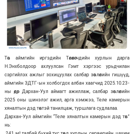
Төв аймгийн иргэдийн Төлөөлөгчдийн хурлын дарга
Н.Энхболдоор ахлуулсан Гэмт хэргээс урьдчилан
сэргийлэх ажлыг зохицуулах салбар зөвлөлийн гишүүд,
аймгийн ЗДТГ-ын холбогдох албан хаагчид 2025.10.23-
ны өдөр Дархан-Уул аймагт ажиллаж, салбар зөвлөлийн
2025 оны шинэлэг ажил, арга хэмжээ, Теле камерын
хяналтын дэд төвтэй танилцаж, туршлага судлалаа.
Дархан-Уул аймгийн “Теле хяналтын камерын дэд төв”
нь:
241 м² талбай бүхий тус төвд хурлын, серверийн, цахим