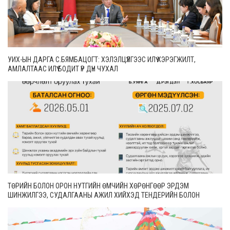
УИХ-ЫН ДАРГА С.БЯМБАЦОГТ: ХЭЛЭЛЦҮҮЛГЭЭС ИЛҮҮ ХЭРЭГЖИЛТ,
АМЛАЛТААС ИЛҮҮ БОДИТ ҮР ДҮН ЧУХАЛ
ТӨРИЙН БОЛОН ОРОН НУТГИЙН ӨМЧИЙН ХӨРӨНГӨӨР ЭРДЭМ
ШИНЖИЛГЭЭ, СУДАЛГААНЫ АЖИЛ ХИЙХЭД ТЕНДЕРИЙН БОЛОН
ГҮЙЦЭТГЭЛИЙН БАТАЛГАА ГАРГАХГҮЙ