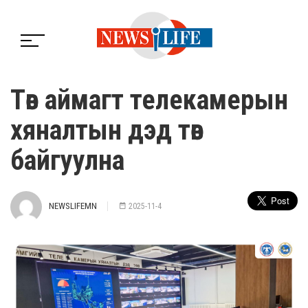
Төв аймагт телекамерын
хяналтын дэд төв
байгуулна
NEWSLIFEMN
2025-11-4