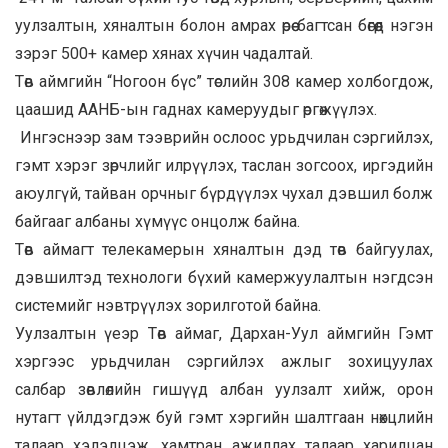
уулзалтын, хяналтын болон амрах өрөө багтсан бөгөөд нэгэн
зэрэг 500+ камер хянах хүчин чадалтай.
Төв аймгийн “Ногоон бүс” төслийн 308 камер холбогдож,
цаашид ААНБ-ын гаднах камеруудыг өргөжүүлэх.
Ингэснээр зам тээврийн ослоос урьдчилан сэргийлэх,
гэмт хэрэг зөрчлийг илрүүлэх, таслан зогсоох, иргэдийн
аюулгүй, тайван орчныг бүрдүүлэх чухал дэвшил болж
байгааг албаны хүмүүс онцолж байна.
Төв аймагт телекамерын хяналтын дэд төв байгуулах,
дэвшилтэд технологи бүхий камержуулалтын нэгдсэн
системийг нэвтрүүлэх зорилготой байна.
Уулзалтын үеэр Төв аймаг, Дархан-Уул аймгийн Гэмт
хэргээс урьдчилан сэргийлэх ажлыг зохицуулах
салбар зөвлөлийн гишүүд албан уулзалт хийж, орон
нутагт үйлдэгдэж буй гэмт хэргийн шалтгаан нөхцлийн
талаар хэлэлцэж, хамтран ажиллах талаар харилцан