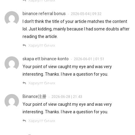
Хариулт бичих
binance referral bonus
2026-05-04 | 09:32
•
I don’t think the title of your article matches the content
lol. Just kidding, mainly because I had some doubts after
reading the article.
Хариулт бичих
skapa ett binance-konto
2026-06-01 | 01:51
•
Your point of view caught my eye and was very
interesting. Thanks. I have a question for you.
Хариулт бичих
Binance注册
2026-06-28 | 21:43
•
Your point of view caught my eye and was very
interesting. Thanks. I have a question for you.
Хариулт бичих