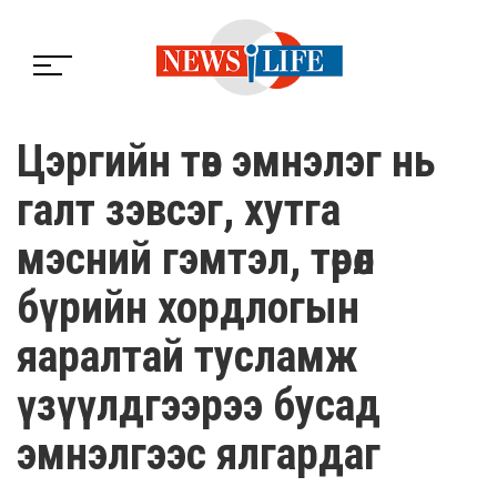
Цэргийн төв эмнэлэг нь
галт зэвсэг, хутга
мэсний гэмтэл, төрөл
бүрийн хордлогын
яаралтай тусламж
үзүүлдгээрээ бусад
эмнэлгээс ялгардаг