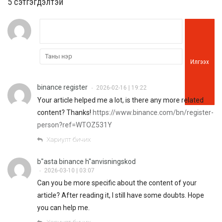
5 cэтгэгдэлтэй
Илгээх
binance register
2026-02-16 | 19:22
•
Your article helped me a lot, is there any more related
content? Thanks!
https://www.binance.com/bn/register-
person?ref=WTOZ531Y
Хариулт бичих
b"asta binance h"anvisningskod
2026-03-10 | 03:07
•
Can you be more specific about the content of your
article? After reading it, I still have some doubts. Hope
you can help me.