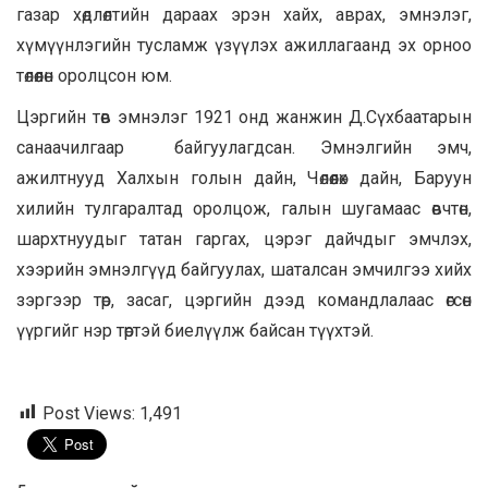
газар хөдлөлтийн дараах эрэн хайх, аврах, эмнэлэг,
хүмүүнлэгийн тусламж үзүүлэх ажиллагаанд эх орноо
төлөөлөн оролцсон юм.
Цэргийн төв эмнэлэг 1921 онд жанжин Д.Сүхбаатарын
санаачилгаар байгуулагдсан. Эмнэлгийн эмч,
ажилтнууд Халхын голын дайн, Чөлөөлөх дайн, Баруун
хилийн тулгаралтад оролцож, галын шугамаас өвчтөн,
шархтнуудыг татан гаргах, цэрэг дайчдыг эмчлэх,
хээрийн эмнэлгүүд байгуулах, шаталсан эмчилгээ хийх
зэргээр төр, засаг, цэргийн дээд командлалаас өгсөн
үүргийг нэр төртэй биелүүлж байсан түүхтэй.
Post Views:
1,491