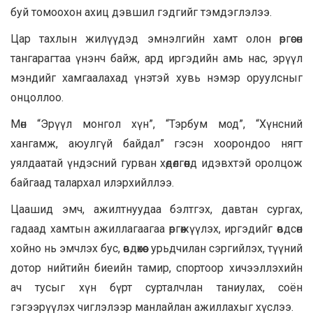
буй томоохон ахиц дэвшил гэдгийг тэмдэглэлээ.
Цар тахлын жилүүдэд эмнэлгийн хамт олон өргөсөн
тангарагтаа үнэнч байж, ард иргэдийн амь нас, эрүүл
мэндийг хамгаалахад үнэтэй хувь нэмэр оруулсныг
онцоллоо.
Мөн “Эрүүл монгол хүн”, “Тэрбум мод”, “Хүнсний
хангамж, аюулгүй байдал” гэсэн хоорондоо нягт
уялдаатай үндэсний гурван хөдөлгөөнд идэвхтэй оролцож
байгаад талархал илэрхийллээ.
Цаашид эмч, ажилтнуудаа бэлтгэх, давтан сургах,
гадаад хамтын ажиллагаагаа өргөжүүлэх, иргэдийг өвдсөн
хойно нь эмчлэх бус, өвдөхөөс урьдчилан сэргийлэх, түүний
дотор нийтийн биеийн тамир, спортоор хичээллэхийн
ач тусыг хүн бүрт сурталчлан таниулах, соён
гэгээрүүлэх чиглэлээр манлайлан ажиллахыг хүслээ.