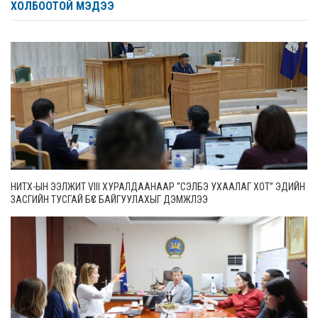
ХОЛБООТОЙ МЭДЭЭ
НИТХ-ЫН ЭЭЛЖИТ VIII ХУРАЛДААНААР “СЭЛБЭ УХААЛАГ ХОТ” ЭДИЙН
ЗАСГИЙН ТУСГАЙ БҮС БАЙГУУЛАХЫГ ДЭМЖЛЭЭ