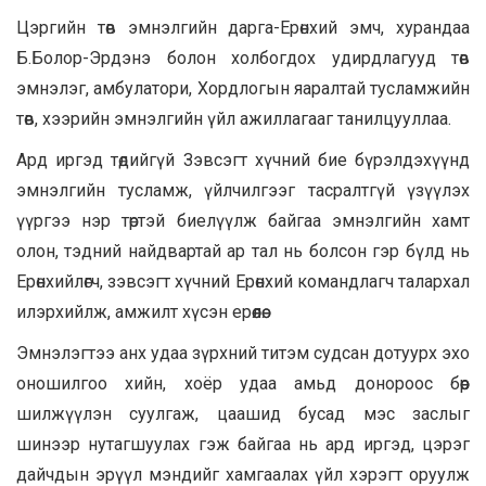
Цэргийн төв эмнэлгийн дарга-Ерөнхий эмч, хурандаа
Б.Болор-Эрдэнэ болон холбогдох удирдлагууд төв
эмнэлэг, амбулатори, Хордлогын яаралтай тусламжийн
төв, хээрийн эмнэлгийн үйл ажиллагааг танилцууллаа.
Ард иргэд төдийгүй Зэвсэгт хүчний бие бүрэлдэхүүнд
эмнэлгийн тусламж, үйлчилгээг тасралтгүй үзүүлэх
үүргээ нэр төртэй биелүүлж байгаа эмнэлгийн хамт
олон, тэдний найдвартай ар тал нь болсон гэр бүлд нь
Ерөнхийлөгч, зэвсэгт хүчний Ерөнхий командлагч талархал
илэрхийлж, амжилт хүсэн ерөөлөө.
Эмнэлэгтээ анх удаа зүрхний титэм судсан дотуурх эхо
оношилгоо хийн, хоёр удаа амьд донороос бөөр
шилжүүлэн суулгаж, цаашид бусад мэс заслыг
шинээр нутагшуулах гэж байгаа нь ард иргэд, цэрэг
дайчдын эрүүл мэндийг хамгаалах үйл хэрэгт оруулж