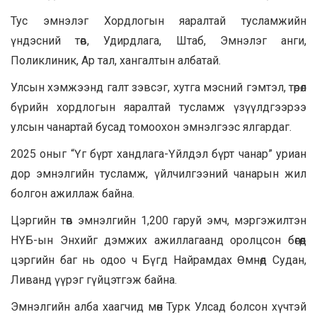
Тус эмнэлэг Хордлогын яаралтай тусламжийн
үндэсний төв, Удирдлага, Штаб, Эмнэлэг анги,
Поликлиник, Ар тал, хангалтын албатай.
Улсын хэмжээнд галт зэвсэг, хутга мэсний гэмтэл, төрөл
бүрийн хордлогын яаралтай тусламж үзүүлдгээрээ
улсын чанартай бусад томоохон эмнэлгээс ялгардаг.
2025 оныг “Үг бүрт хандлага-Үйлдэл бүрт чанар” уриан
дор эмнэлгийн тусламж, үйлчилгээний чанарын жил
болгон ажиллаж байна.
Цэргийн төв эмнэлгийн 1,200 гаруй эмч, мэргэжилтэн
НҮБ-ын Энхийг дэмжих ажиллагаанд оролцсон бөгөөд
цэргийн баг нь одоо ч Бүгд Найрамдах Өмнөд Судан,
Ливанд үүрэг гүйцэтгэж байна.
Эмнэлгийн алба хаагчид мөн Турк Улсад болсон хүчтэй