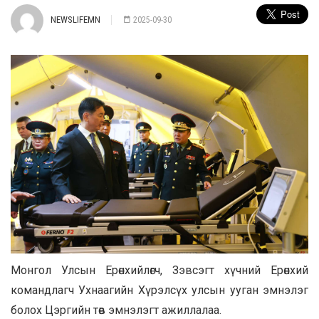
NEWSLIFEMN
2025-09-30
Монгол Улсын Ерөнхийлөгч, Зэвсэгт хүчний Ерөнхий
командлагч Ухнаагийн Хүрэлсүх улсын ууган эмнэлэг
болох Цэргийн төв эмнэлэгт ажиллалаа.