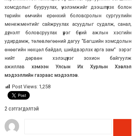
хомсдолыг бууруулах, үнэлэмжийг дээшлүүлэх болон
төрийн өмчийн ерөнхий боловсролын сургуулийн
менежментийг сайжруулах асуудлыг судалж, санал,
дүгнэлт боловсруулах үүрэг бүхий ажлын хэсгийн
удирдамж, төлөвлөгөөний дагуу “Багшийн хомсдолын
өнөөгийн нөхцөл байдал, шийдвэрлэх арга зам” зэрэг
нийт дөрвөн хэлэцүүлэг зохион байгуулж
ажиллав
хэмээн Улсын Их Хурлын Хэвлэл
мэдээллийн газраас мэдээлэв.
Post Views:
1,258
2 cэтгэгдэлтэй