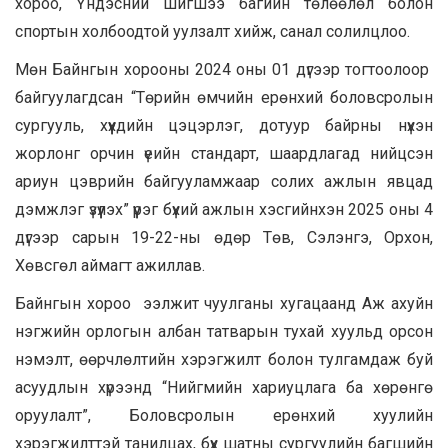
хороо, Үндэсний шигшээ багийн төлөөлөл болон
спортын холбоодтой уулзалт хийж, санал солилцлоо.
Мөн Байнгын хорооны 2024 оны 01 дүгээр тогтоолоор
байгуулагдсан “Төрийн өмчийн ерөнхий боловсролын
сургууль, хүүхдийн цэцэрлэг, дотуур байрны нүхэн
жорлонг орчин үеийн стандарт, шаардлагад нийцсэн
ариун цэврийн байгууламжаар солих ажлын явцад
дэмжлэг үзүүлэх” үүрэг бүхий ажлын хэсгийнхэн 2025 оны 4
дүгээр сарын 19-22-ны өдөр Төв, Сэлэнгэ, Орхон,
Хөвсгөл аймагт ажиллав.
Байнгын хороо ээлжит чуулганы хугацаанд Аж ахуйн
нэгжийн орлогын албан татварын тухай хуульд орсон
нэмэлт, өөрчлөлтийн хэрэгжилт болон тулгамдаж буй
асуудлын хүрээнд “Нийгмийн хариуцлага ба хөрөнгө
оруулалт”, Боловсролын ерөнхий хуулийн
хэрэгжилттэй танилцах, бүх шатны сургуулийн багшийн