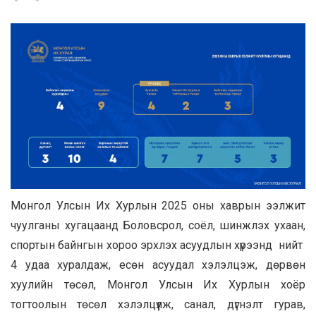
Монгол Улсын Их Хурлын 2025 оны хаврын ээлжит
чуулганы хугацаанд Боловсрол, соёл, шинжлэх ухаан,
спортын байнгын хороо эрхлэх асуудлын хүрээнд нийт
4 удаа хуралдаж, есөн асуудал хэлэлцэж, дөрвөн
хуулийн төсөл, Монгол Улсын Их Хурлын хоёр
тогтоолын төсөл хэлэлцүүлж, санал, дүгнэлт гурав,