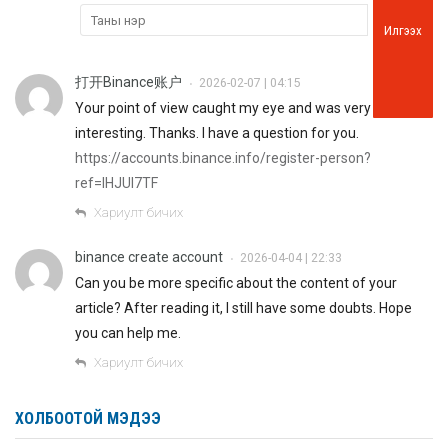
Илгээх
打开Binance账户
2026-02-07 | 04:15
•
Your point of view caught my eye and was very
interesting. Thanks. I have a question for you.
https://accounts.binance.info/register-person?
ref=IHJUI7TF
Хариулт бичих
binance create account
2026-04-04 | 22:33
•
Can you be more specific about the content of your
article? After reading it, I still have some doubts. Hope
you can help me.
Хариулт бичих
ХОЛБООТОЙ МЭДЭЭ