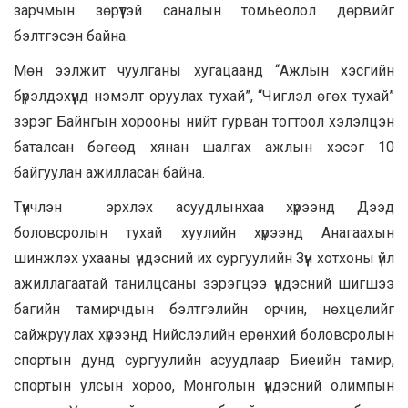
зарчмын зөрүүтэй саналын томьёолол дөрвийг
бэлтгэсэн байна.
Мөн ээлжит чуулганы хугацаанд “Ажлын хэсгийн
бүрэлдэхүүнд нэмэлт оруулах тухай”, “Чиглэл өгөх тухай”
зэрэг Байнгын хорооны нийт гурван тогтоол хэлэлцэн
баталсан бөгөөд хянан шалгах ажлын хэсэг 10
байгуулан ажилласан байна.
Түүнчлэн эрхлэх асуудлынхаа хүрээнд Дээд
боловсролын тухай хуулийн хүрээнд Анагаахын
шинжлэх ухааны үндэсний их сургуулийн Зүүн хотхоны үйл
ажиллагаатай танилцсаны зэрэгцээ үндэсний шигшээ
багийн тамирчдын бэлтгэлийн орчин, нөхцөлийг
сайжруулах хүрээнд Нийслэлийн ерөнхий боловсролын
спортын дунд сургуулийн асуудлаар Биеийн тамир,
спортын улсын хороо, Монголын үндэсний олимпын