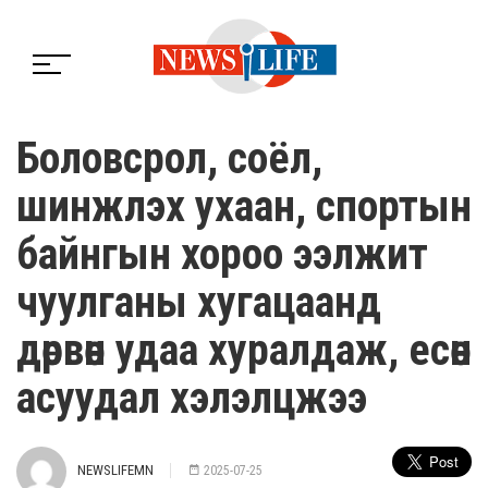
Боловсрол, соёл,
шинжлэх ухаан, спортын
байнгын хороо ээлжит
чуулганы хугацаанд
дөрвөн удаа хуралдаж, есөн
асуудал хэлэлцжээ
NEWSLIFEMN
2025-07-25