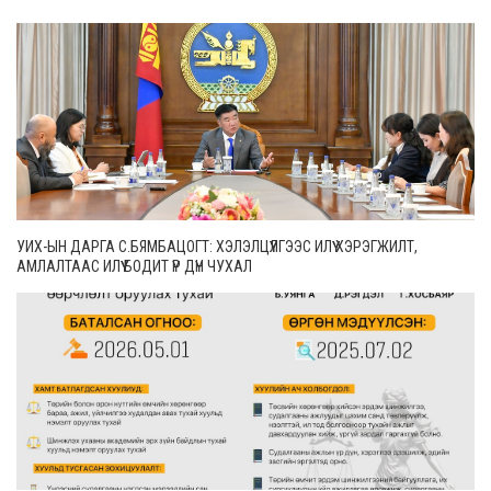
УИХ-ЫН ДАРГА С.БЯМБАЦОГТ: ХЭЛЭЛЦҮҮЛГЭЭС ИЛҮҮ ХЭРЭГЖИЛТ,
АМЛАЛТААС ИЛҮҮ БОДИТ ҮР ДҮН ЧУХАЛ