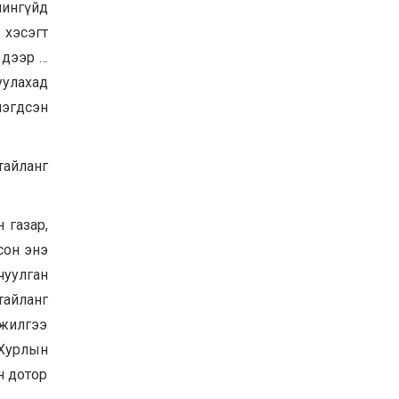
чингүйд
 хэсэгт
 дээр …
вуулахад
нэгдсэн
айланг
 газар,
сон энэ
чуулган
тайланг
нжилгээ
Хурлын
н дотор