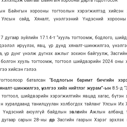
 хэлэлцэж байгааг Байнгын хорооны дарга тодотгосон.
н Байнгын хорооны тогтоолын хэрэгжилтэд хийсэн х
 Улсын сайд, Хяналт, үнэлгээний Үндэсний хорооны
17 дугаар зүйлийн 17.1.4-т “хууль тогтоомж, бодлого, ший
дээлэл ирүүлэх, явц, үр дүнд хяналт-шинжилгээ, үнэлгэ
а, үр дүнг үнэлж дүгнэх ажлыг зохион байгуулж, Засгийн
л болгон хууль тогтоомж, тогтоол шийдвэрийн 2024 оны
ээ хийсэн гэлээ.
огтоолоор баталсан “
Бодлогын баримт бичгийн хэрэ
хяналт-шинжилгээ,
үнэлгээ хийх нийтлэг журам”-ын
8.5-д 
, тогтоол, шийдвэрийн хэрэгжилтийн явцад хагас, бүтэн
н хуралдаанд танилцуулан холбогдох тайланг Улсын Их
р, Үндэсний аюулгүй байдлын зөвлөлийн Ажлын албанд 
дугаар сарын 28-ны өдөр Засгийн газрын Хэрэг эрхлэх 