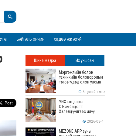
УТАГ
БАЙГАЛЬ ОРЧИН
ХӨДӨӨ АЖ АХУЙ
р
Шинэ мэдээ
Их уншсан
Мэргэжлийн болон
техникийн боловсролын
төгсөгчдөд олон улсын
хэмжээнд хүлээн
зөвшөөрөгдөх ур
6 цагийн өмнө
чадваруудыг олгоно
УИХ-ын дарга
С.Бямбацогт:
Хэлэлцүүлгээс илүү
хэрэгжилт, амлалтаас
илүү бодит үр дүн чухал
2026-08-4
MEZONE APP зуны