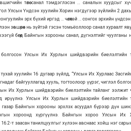
шигчийн төлөө санал тэмдэглэсэн … саналын хуудсыг хү
нгол Улсын Үндсэн хуулийн Хорин нэгдүгээр зүйлийн 2 дахь
гуулийн эрх бүхий иргэд … чөлөөтэй … сонгох эрхийн үндсэн
үлээн зөвшөөрөх нь зүйтэй гэсэн томьёоллоор санал хураалт я
гүй бөгөөд Байнгын хорооны санал, дүгнэлтийг чуулганы 
эл болгосон Улсын Их Хурлын шийдвэрийн биелэлтийн т
хай хуулийн 16 дугаар зүйлд, “Улсын Их Хурлаас Засгийн
надаг байгууллагад хууль, тогтоолоор үүрэг, чиглэл болго
лсын Их Хурлын шийдвэрийн биелэлтийн тайланг ээлжит 
лд ирүүлнэ. Улсын Их Хурлын шийдвэрийн биелэлтийн 
 газар Байнгын хорооны эрхлэх асуудал бүрээр дүн ши
йнгын хороонд хүргүүлнэ. Байнгын хороо Улсын Их 
16.2-т заасан танилцуулгыг хүлээн авснаас хойш нэг сары