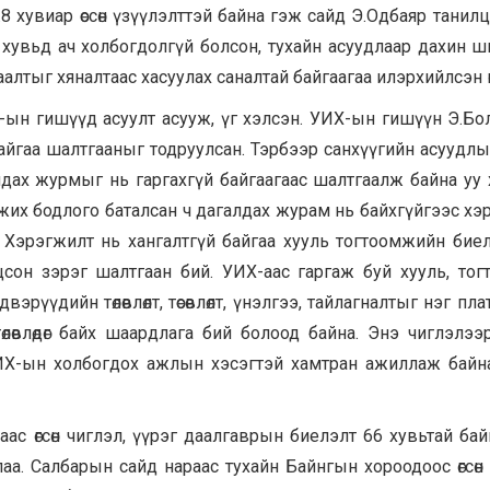
.8 хувиар өссөн үзүүлэлттэй байна гэж сайд Э.Одбаяр танилц
 хувьд ач холбогдолгүй болсон, тухайн асуудлаар дахин 
аалтыг хяналтаас хасуулах саналтай байгаагаа илэрхийлсэн
ын гишүүд асуулт асууж, үг хэлсэн. УИХ-ын гишүүн Э.Бо
йгаа шалтгааныг тодруулсан. Тэрбээр санхүүгийн асуудлы
лдах журмыг нь гаргахгүй байгаагаас шалтгаалж байна уу
жих бодлого баталсан ч дагалдах журам нь байхгүйгээс х
, Хэрэгжилт нь хангалтгүй байгаа хууль тогтоомжийн бие
тооцсон зэрэг шалтгаан бий. УИХ-аас гаргаж буй хууль, тог
эрүүдийн төлөвлөлт, төсөвлөлт, үнэлгээ, тайлагналтыг нэг п
лөвлөдөг байх шаардлага бий болоод байна. Энэ чиглэлээ
ИХ-ын холбогдох ажлын хэсэгтэй хамтран ажиллаж байн
с өгсөн чиглэл, үүрэг даалгаврын биелэлт 66 хувьтай ба
лаа. Салбарын сайд нараас тухайн Байнгын хороодоос өгсөн 