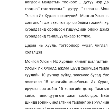
ногдсон мандатын тооноос … дутуу нэр дэв
тооцно.” гэж заасны “… дутуу …” гэсэн нь Мо
“Улсын Их Хурлын гишүүнийг Монгол Улсын сон
сонгоно.” гэж заасныг зөрчсөн байна гэснийг х
хуралдаанд оролцсон гишүүдийн олонх дэмжээ
хуралдаанд танилцуулахаар тогтлоо.
Дараа нь Хууль, тогтоолоор үүрэг, чигл
хэлэлцэв.
Монгол Улсын Их Хурлын хяналт шалгалтын ту
Улсын Их Хуралд ажлаа шууд хариуцан тайлаг
хуулийн 10 дугаар зүйлд зааснаас бусад У
эхлэхээс 15 хоногийн өмнө Улсын Их Хура
ирүүлснээс хойш 15 хоногийн дотор Тамгын
хийж, танилцуулгын хамт холбогдох Ба
шийдвэрийн биелэлтийн тайланг энэ хуулийн 