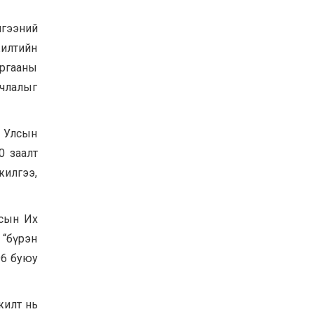
гээний
жилтийн
иргааны
ачлалыг
л Улсын
0 заалт
жилгээ,
лсын Их
“бүрэн
96 буюу
жилт нь