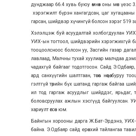
дунджаар 66.4 хувь буюу өмнөх оны мөн үеэс 3
хэрэгжилт бүрэн хангагдсан, цаг хугацааны
гарсан, шийдвэр хүчингүй болсон зэрэг 519 з
Хэлэлцэж буй асуудалтай холбогдуулан УИХ-
УИХ-ын тогтоол, шийдвэрийн хэрэгжихгүй ба
тооцоолсноос болсон уу, Засгийн газар дага
лавлаад, Малчны тухай хуулиар малчдаа дэм
чадахгүй байгааг тодотгосон. Сайд Э.Одбаяр
ард санхүүгийн шалтгаан, төсөв нөөцөө буруу 
гэлтгүй төрийн бүх шатанд гаргаж байгаа шийдв
ил тод гаргаж асуудлыг шийддэг, ярьдаг, тө
боловсруулах ажлын хэсгүүд байгуулсан. У
хариулт өгсөн юм.
Байнгын хорооны дарга Ж.Бат-Эрдэнэ, УИХ-аа
байна. Э.Одбаяр сайд ерөнхий тайлангаа тави