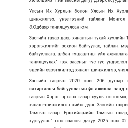
хэлэлцэнэ” гэж заасны дагуу дээрх асуудлыг
Улсын Их Хурлын болон Улсын Их Хурлы
шинжилгээ, үнэлгээний тайланг Монгол
Э.Одбаяр
танилцуулсан юм.
Засгийн газар дахь хяналтын тухай хуулийн 
хэрэгжилтийг зохион байгуулах, тайлан, мэ
байгууллага, албан тушаалтны үйл ажиллага
танилцуулах” гэж заасныг тус тус үндэслэ
эцсийн хэрэгжилтэд хяналт-шинжилгээ, үнэлг
Засгийн газрын 2020 оны 206 дугаар т
захиргааны
байгууллагын үйл ажиллагаанд 
газрын Хэрэг эрхлэх газар хууль тогтоомж
хяналт-шинжилгээ хийж дүнг Засгийн газры
Тамгын газар, Ерөнхийлөгчийн Тамгын газа
хүргүүлнэ” гэж заасны дагуу 2025 оны 02 