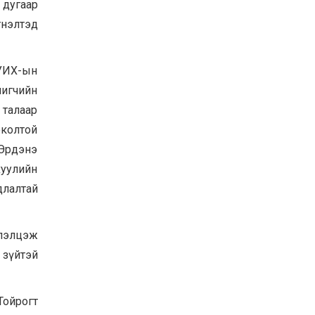
 дугаар
гнэлтэд
 УИХ-ын
шигчийн
 талаар
околтой
-Эрдэнэ
хуулийн
адлалтай
элэлцэж
 зүйтэй
Тойрогт