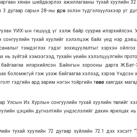
маргаан хянан шийдвэрлэх ажиллагааны тухай хуулийн 32
 3 дугаар сарын 28-ны өдрөөс эхлэн түдгэлзүүлэхээр уг дү
уулан УИХ-ын гишүүд үг хэлж байр сууриа илэрхийлсэн.
 сонгуулийн тухай хуулийг хэлэлцэж байх үед нэр дэв
аналыг тэмдэглэх гэдэг зохицуулалтыг хэрхэн ойлгох
х нь зүйтэй хэмээгээд, тухайн үеийн хэлэлцүүлгийн прот
 байгаагаа илэрхийлсэн. Байнгын хорооны дарга Ж.Бат
вах боломжгүй гэж үзэж байгаагаа хэлээд, хэрэв Үндсэн 
голт гэдгийн ард зарим нэгэн тойргийн төлөөлөл хаягдах маг
ар Улсын Их Хурлын сонгуулийн тухай хуулийн төслийг х
уулийн цэцийн дүгнэлтийн үндэслэлийг дахин ярилцах нь
йн тухай хуулийн 72 дугаар зүйлийн 72.1 дэх хэсэгт “