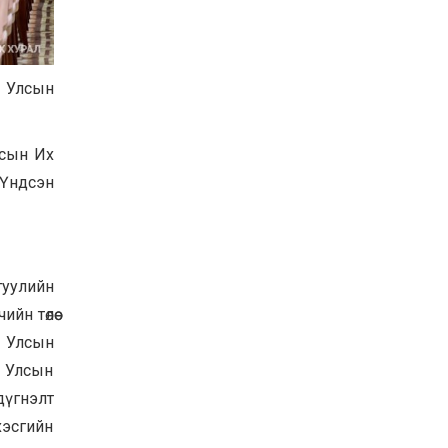
Хөвсгөл нуурын их
цэвэрлэгээний аяны
хүрээнд 301 тонн хог
хаягдлыг төвлөрүүлжээ
2026-07-30
л Улсын
Баян-Өлгий аймгийн
дараагийн Засаг даргад
Н.Тилеуханы нэр хүчтэй
лсын Их
яригдаж байна
 Үндсэн
2026-07-30
А.Ю.Ивахин: Эрдэнэт
хотын түүх бол бидний
амжилтын түүх
2026-07-27
гуулийн
н төлөө
л Улсын
 Улсын
дүгнэлт
хэсгийн