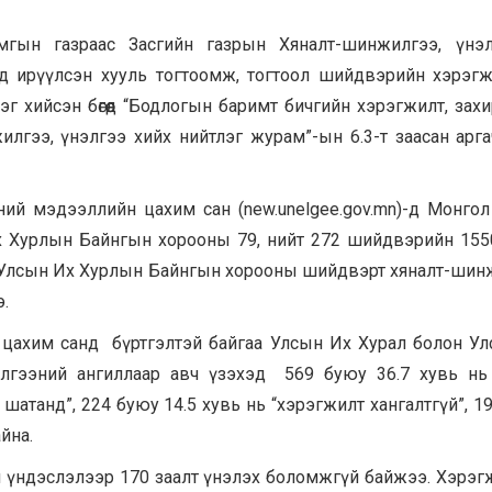
мгын газраас Засгийн газрын Хяналт-шинжилгээ, үнэл
)-д ирүүлсэн хууль тогтоомж, тогтоол шийдвэрийн хэрэг
г хийсэн бөгөөд “Бодлогын баримт бичгийн хэрэгжилт, зах
лгээ, үнэлгээ хийх нийтлэг журам”-ын 6.3-т заасан арг
ний мэдээллийн цахим сан (new.unelgee.gov.mn)-д Монго
х Хурлын Байнгын хорооны 79, нийт 272 шийдвэрийн 155
н Улсын Их Хурлын Байнгын хорооны шийдвэрт хяналт-шин
э.
цахим санд бүртгэлтэй байгаа Улсын Их Хурал болон У
гээний ангиллаар авч үзэхэд 569 буюу 36.7 хувь нь 
 шатанд”, 224 буюу 14.5 хувь нь “хэрэгжилт хангалтгүй”, 1
йна.
й үндэслэлээр 170 заалт үнэлэх боломжгүй байжээ. Хэрэг