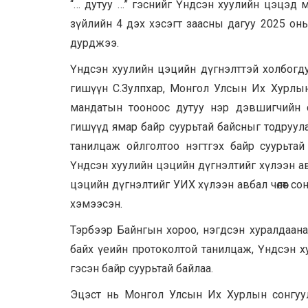
“… дутуу …” гэснийг Үндсэн хуулийн цэцэд 
зүйлийн 4 дэх хэсэгт заасны дагуу 2025 оны
дурджээ.
Үндсэн хуулийн цэцийн дүгнэлттэй холбогд
гишүүн С.Зулпхар, Монгол Улсын Их Хурлын
мандатын тооноос дутуу нэр дэвшигчийн с
гишүүд ямар байр суурьтай байсныг тодруула
танилцаж ойлголтоо нэгтгэх байр суурьтай
Үндсэн хуулийн цэцийн дүгнэлтийг хүлээн а
цэцийн дүгнэлтийг УИХ хүлээн авбал чөлөөт сон
хэмээсэн.
Тэрбээр Байнгын хороо, нэгдсэн хуралдаана
байх үеийн протоколтой танилцаж, Үндсэн х
гэсэн байр суурьтай байлаа.
Эцэст нь Монгол Улсын Их Хурлын сонгуули