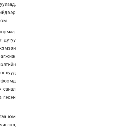
уулаад,
шийдвэр
 юм.
лормаа,
г дутуу
 хэмээн
эрэгжиж
лэлтийн
тоолууд
латформд
р санал
а гэсэн
йгаа юм
чиглэл,