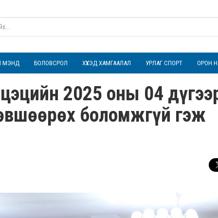
ҮЛ МЭНД
БОЛОВСРОЛ
ХҮҮХЭД ХАМГААЛАЛ
УРЛАГ СПОРТ
ОРОН Н
 цэцийн 2025 оны 04 дүгээ
зөвшөөрөх боломжгүй гэж