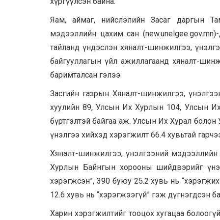
хүргүүлсэн байна.
Яам, аймаг, нийслэлийн Засаг даргын Та
мэдээллийн цахим сан (new.unelgee.gov.mn
тайланд үндэслэн хяналт-шинжилгээ, үнэлгээ
байгууллагын үйл ажиллагаанд хяналт-шинжи
баримталсан гэлээ.
Засгийн газрын Хяналт-шинжилгээ, үнэлгээ
хуулийн 89, Улсын Их Хурлын 104, Улсын И
бүртгэлтэй байгаа аж. Улсын Их Хурал боло
үнэлгээ хийхэд хэрэгжилт 66.4 хувьтай гарчэ
Хяналт-шинжилгээ, үнэлгээний мэдээллийн 
Хурлын Байнгын хорооны шийдвэрийг үнэл
хэрэгжсэн”, 390 буюу 25.2 хувь нь “хэрэгжих
12.6 хувь нь “хэрэгжээгүй” гэж дүгнэгдсэн ба
Харин хэрэгжилтийг тооцох хугацаа болоогү