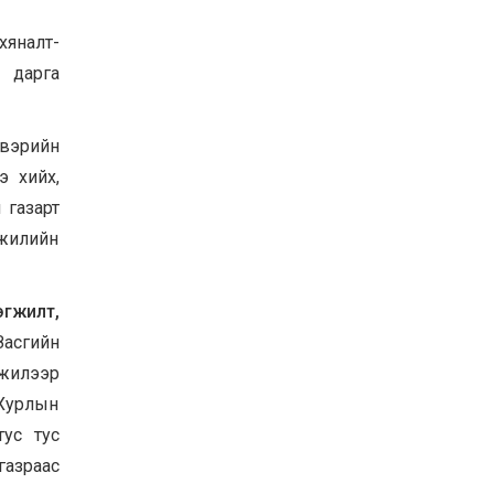
яналт-
 дарга
двэрийн
э хийх,
 газарт
 жилийн
гжилт,
“Засгийн
 жилээр
 Хурлын
тус тус
газраас