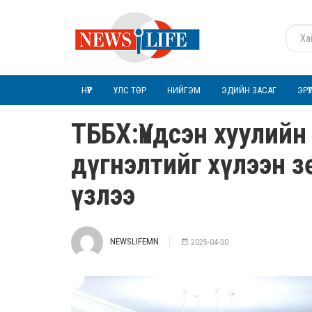
НҮҮР
УЛС ТӨР
НИЙГЭМ
ЭДИЙН ЗАСАГ
ЭРҮ
ТББХ:Үндсэн хуулийн
дүгнэлтийг хүлээн 
үзлээ
NEWSLIFEMN
2025-04-30