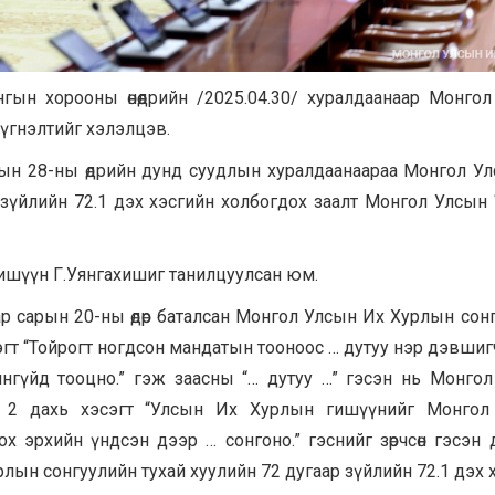
гын хорооны өнөөдрийн /2025.04.30/ хуралдаанаар Монго
үгнэлтийг хэлэлцэв.
рын 28-ны өдрийн дунд суудлын хуралдаанаараа Монгол У
 зүйлийн 72.1 дэх хэсгийн холбогдох заалт Монгол Улсын
ишүүн Г.Уянгахишиг танилцуулсан юм.
р сарын 20-ны өдөр баталсан Монгол Улсын Их Хурлын сон
эгт “Тойрогт ногдсон мандатын тооноос … дутуу нэр дэвшигчий
нгүйд тооцно.” гэж заасны “… дутуу …” гэсэн нь Монго
н 2 дахь хэсэгт “Улсын Их Хурлын гишүүнийг Монгол
гох эрхийн үндсэн дээр … сонгоно.” гэснийг зөрчсөн гэсэн 
лын сонгуулийн тухай хуулийн 72 дугаар зүйлийн 72.1 дэх 