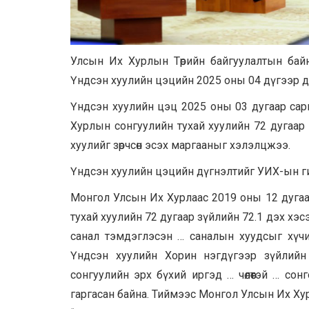
Улсын Их Хурлын Төрийн байгуулалтын байн
Үндсэн хуулийн цэцийн 2025 оны 04 дүгээр д
Үндсэн хуулийн цэц 2025 оны 03 дугаар са
Хурлын сонгуулийн тухай хуулийн 72 дугаар
хуулийг зөрчсөн эсэх маргааныг хэлэлцжээ.
Үндсэн хуулийн цэцийн дүгнэлтийг УИХ-ын г
Монгол Улсын Их Хурлаас 2019 оны 12 дугаа
тухай хуулийн 72 дугаар зүйлийн 72.1 дэх хэс
санал тэмдэглэсэн … саналын хуудсыг хүчи
Үндсэн хуулийн Хорин нэгдүгээр зүйлий
сонгуулийн эрх бүхий иргэд … чөлөөтэй … сон
гаргасан байна. Тиймээс Монгол Улсын Их Хур