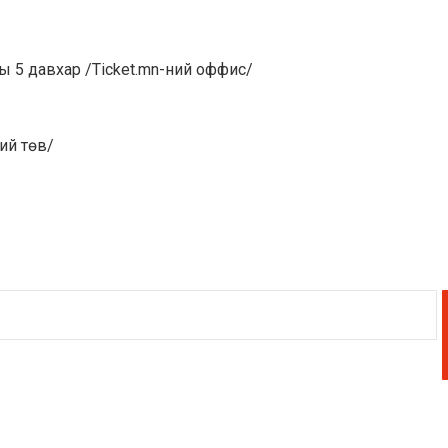
ы 5 давхар /Ticket.mn-ний оффис/
ий төв/