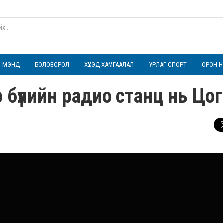
ҮЛ МЭНД
БОЛОВСРОЛ
ХҮҮХЭД ХАМГААЛАЛ
УРЛАГ СПОРТ
ОРОН Н
 бүлийн радио станц нь Цо