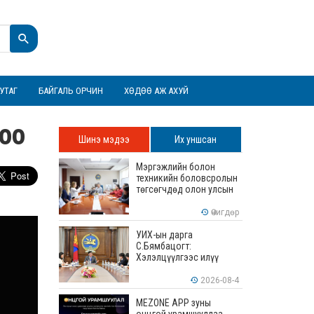
УТАГ
БАЙГАЛЬ ОРЧИН
ХӨДӨӨ АЖ АХУЙ
гоо
Шинэ мэдээ
Их уншсан
Мэргэжлийн болон
техникийн боловсролын
төгсөгчдөд олон улсын
хэмжээнд хүлээн
зөвшөөрөгдөх ур
Өчигдөр
чадваруудыг олгоно
УИХ-ын дарга
С.Бямбацогт:
Хэлэлцүүлгээс илүү
хэрэгжилт, амлалтаас
илүү бодит үр дүн чухал
2026-08-4
MEZONE APP зуны