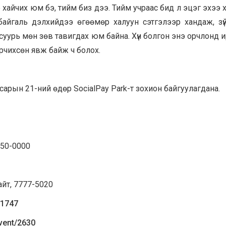
р хайчих юм бэ, тийм биз дээ. Тийм учраас бид л эцэг эхээ 
, байгаль дэлхийдээ өгөөмөр халуун сэтгэлээр хандаж, зү
суурь мөн зөв тавигдах юм байна. Хүн болгон энэ орчлонд 
өөрчихсөн явж байж ч болох.
арын 21-ний өдөр SocialPay Park-т зохион байгуулагдана.
550-0000
йт, 7777-5020
/1747
event/2630