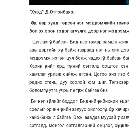
“Хурд” Д.Отгонбаяр:
-Өөр, өөр хүнд төрсөн нэг мэдрэмжийн төвл
бол эх орон гэдэг агуулга дээр нэг мэдрэмж
-Цуглахгүй байсан. Бид нар төмөр замын жиж
аав цэргийн хүн байж таараад нэг нь хил дэ
мэдрэмж нэгэн цул болж чадахгүй байсан бай
Харин үүнийг ард түмний сэтгэлд орштол х
хамтлаг урлаж сийлж өгсөн. Цогоо энэ гэр б
радио станц, дуу хоолой юм шиг. Тэгэхээр 
боломгүй утга учрыг өгүүлж байгаа биз.
Би нэг зүйлийг боддог. Бидний үеийнхний эц
соёлыг орчин үеийн залуус ойлгохгүй, бүр хачир
хайр байж л байгаа. Ээж, аавдаа муухай үг х
сэтгэлд, монгол сэтгэлгээний онцлог, хүмүүж