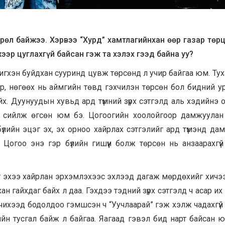
өрөл байжээ. Хэрвээ “Хурд” хамтлагийнхан өөр газар төр
ээр цуглахгүй байсан гэж та хэлэх гээд байна уу?
игхэн буйдхан сууринд цувж төрсөнд л учир байгаа юм. Тух
эр, нөгөөх нь аймгийн төвд гэхчилэн төрсөн бол бидний у
х. Дуунуудын хувьд ард түмний зүрх сэтгэлд аль хэдийнэ 
эн сийлж өгсөн юм бэ. Цогоогийн хоолойгоор дамжуулан
үлийн эцэг эх, эх орноо хайрлах сэтгэлийг ард түмэнд да
Цогоо энэ гэр бүлийн гишүүн болж төрсөн нь анзаарахгү
эг эхээ хайрлан эрхэмлэхээс эхлээд дагаж мөрдөхийг хичэ
хан гайхдаг байх л даа. Гэхдээ тэдний зүрх сэтгэлд ч асар и
элчихээд бодолдоо гэмшсэн ч “Уучлаарай” гэж хэлж чадахгүй
лийн тусгал байж л байгаа. Яагаад гэвэл бид нарт байсан 