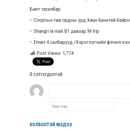
Биет тасалбар:
– Спортын төв ордны урд Хаан банктай байрн
– Shangri la mall B1 давхар М trip
– Emart 4 салбарууд /Хэрэглэгчийн үйлчилгээн
Post Views:
1,774
0 cэтгэгдэлтэй
ХОЛБООТОЙ МЭДЭЭ