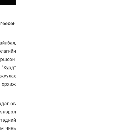
Хөвсгөл нуурын их
цэвэрлэгээний аяны
хүрээнд 301 тонн хог
хаягдлыг төвлөрүүлжээ
цгөөсөн
2026-07-30
Баян-Өлгий аймгийн
дараагийн Засаг даргад
айлбал,
Н.Тилеуханы нэр хүчтэй
яригдаж байна
рлагийн
2026-07-30
оршсон.
А.Ю.Ивахин: Эрдэнэт
 “Хурд”
хотын түүх бол бидний
амжилтын түүх
мжуулах
2026-07-27
й орхиж
эдэг өв
х энэрэл
 тэдний
юм чинь