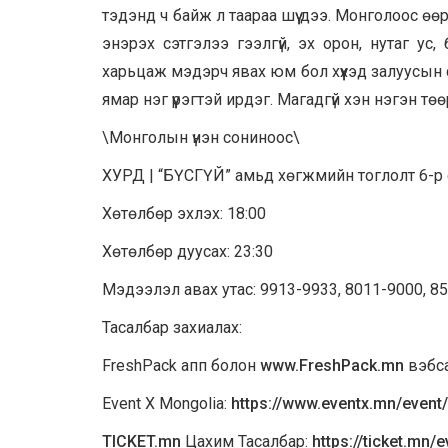
тэдэнд ч байж л таараа шүү дээ. Монголоос өө
энэрэх сэтгэлээ гээлгүй, эх орон, нутаг ус
харьцаж мэдэрч явах юм бол хүүхэд залуусын 
ямар нэг үүрэгтэй ирдэг. Магадгүй хэн нэгэн т
\Монголын үнэн сониноос\
ХУРД | “БҮСГҮЙ” амьд хөгжмийн тоглолт 6-р с
Хөтөлбөр эхлэх: 18:00
Хөтөлбөр дуусах: 23:30
Мэдээлэл авах утас: 9913-9933, 8011-9000, 8
Тасалбар захиалах:
FreshPack апп болон
www.FreshPack.mn
вэбса
Event X Mongolia:
https://www.eventx.mn/event
TICKET.mn
Цахим Тасалбар:
https://ticket.mn/