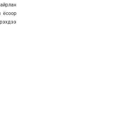
хайрлан
й ёсоор
ирэхдээ