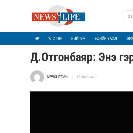
НҮҮР
УЛС ТӨР
НИЙГЭМ
ЭДИЙН ЗАСАГ
ЭРҮ
Д.Отгонбаяр: Энэ гэр
NEWSLIFEMN
2025-06-18