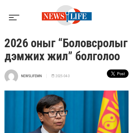
2026 оныг “Боловсролыг
дэмжих жил” болголоо
NEWSLIFEMN
2025-04-3