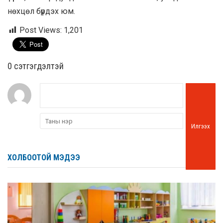
нөхцөл бүрдэх юм.
Post Views:
1,201
0 cэтгэгдэлтэй
Илгээх
ХОЛБООТОЙ МЭДЭЭ