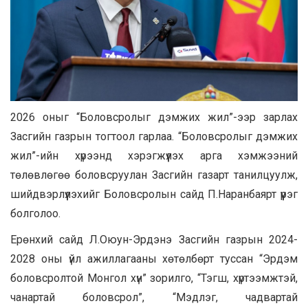
2026 оныг “Боловсролыг дэмжих жил”-ээр зарлах
Засгийн газрын тогтоол гарлаа. “Боловсролыг дэмжих
жил”-ийн хүрээнд хэрэгжүүлэх арга хэмжээний
төлөвлөгөө боловсруулан Засгийн газарт танилцуулж,
шийдвэрлүүлэхийг Боловсролын сайд П.Наранбаярт үүрэг
болголоо.
Ерөнхий сайд Л.Оюун-Эрдэнэ Засгийн газрын 2024-
2028 оны үйл ажиллагааны хөтөлбөрт туссан “Эрдэм
боловсролтой Монгол хүн” зорилго, “Тэгш, хүртээмжтэй,
чанартай боловсрол”, “Мэдлэг, чадвартай