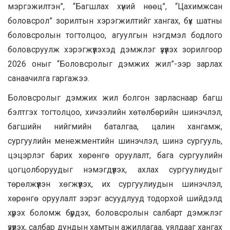
мэргэжилтэн”, “Багшлах хүний нөөц”, “Цахимжсан
боловсрол” зорилтын хэрэгжилтийг хангах, бүх шатны
боловсролын тогтолцоо, агуулгын нэгдмэл бодлого
боловсруулж хэрэгжүүлэхэд дэмжлэг үзүүлэх зорилгоор
2026 оныг “Боловсролыг дэмжих жил”-ээр зарлах
санаачилга гаргажээ.
Боловсролыг дэмжих жил болгон зарласнаар багш
бэлтгэх тогтолцоо, хичээлийн хөтөлбөрийн шинэчлэл,
багшийн нийгмийн баталгаа, цалин хангамж,
сургуулийн менежментийн шинэчлэл, шинэ сургууль,
цэцэрлэг барих хөрөнгө оруулалт, бага сургуулийн
цогцолборуудыг нэмэгдүүлэх, ахлах сургуулиудыг
төрөлжүүлэн хөгжүүлэх, их сургуулиудын шинэчлэл,
хөрөнгө оруулалт зэрэг асуудлууд тодорхой шийдэлд
хүрэх боломж бүрдэх, боловсролын салбарт дэмжлэг
үзүүлэх, салбар дундын хамтын ажиллагаа, уялдааг хангах