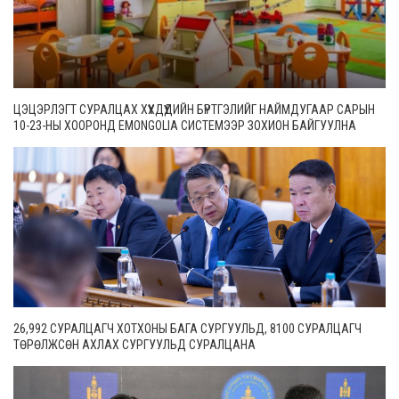
ЦЭЦЭРЛЭГТ СУРАЛЦАХ ХҮҮХДҮҮДИЙН БҮРТГЭЛИЙГ НАЙМДУГААР САРЫН
10-23-НЫ ХООРОНД EMONGOLIA СИСТЕМЭЭР ЗОХИОН БАЙГУУЛНА
26,992 СУРАЛЦАГЧ ХОТХОНЫ БАГА СУРГУУЛЬД, 8100 СУРАЛЦАГЧ
ТӨРӨЛЖСӨН АХЛАХ СУРГУУЛЬД СУРАЛЦАНА