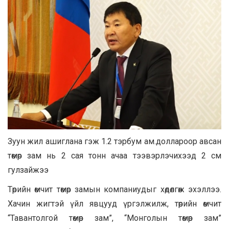
Зуун жил ашиглана гэж 1.2 тэрбум ам.доллароор авсан
төмөр зам нь 2 сая тонн ачаа тээвэрлэчихээд 2 см
гулзайжээ
Төрийн өмчит төмөр замын компаниудыг хөдөлгөж эхэллээ.
Хачин жигтэй үйл явцууд үргэлжилж, төрийн өмчит
“Тавантолгой төмөр зам”, “Монголын төмөр зам”