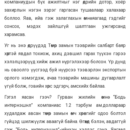
компаниудын бүх ажилтныг нэг өдрийн дотор, хоёр
захирлын нэгэн зэрэг гаргасан тушаалаар халахаар
боллоо. Яав, ийв гэж халаглахын өмнө яагаад гэдгийг
сонсох, мэдэх зайлшгүй шалтгаан ужгирсанд
харамсав.
Уг нь энэ өдрүүдэд Төмөр замын тээврийн салбарт баяр
хөөртэй явдал тохиож, ахиц дэвшил гарах түүхэн гэрээ
хэлэлцээрүүд хийж ажил нүргэлэхээр болсон. Үр дүнд
нь овоолго үүсгээд буй нүүрсээ тээвэрлэн экспортын
орлого нэмэгдэж, ачаа тээврийн машины дугаарлалт
үгүй болж, говийн хөрс эдгэрч, амсхийх байлаа.
Гэтэл яасан гээч? Гурван жилийн өмнө “Бодь
интернэшнл” компаниас 1.2 тэрбум ам.доллараар
худалдаж авсан төмөр замын өмч хөрөнгийг одоо болтол
гүйцэд шилжүүлж аваагүй байна. Өгөхөд бэлэн, авдаггүй
гэж “Бодь интернэшнл”-ийнхэн хэлдэг гэнэ. Яагаад