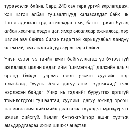
түрээсэлж байна. Сард 240 сая төгрөг үргүй зарлагадаж,
хэн нэгэн албан тушаалтнууд халаасалдаг байх нь
Гэтэл адилхан төрд ажилладаг эмч, багш, төрийн бусад
албан хаагчид хэдэн цаг, ямар ачааллаар ажиллаад, хэр
цалин авч байгаа билээ гэдэгтэй харьцуулбал дэндүү
ялгаатай, эмгэнэлтэй дүр зураг гарч байна.
Үнэн хэрэгтээ төрийн өмчит байгууллагад үр бүтээлгүй
ажиллаад цалин авдаг ийм “шимэгчид” дэлхийн аль ч
оронд байдаг учраас олон улсын хуулийн нэр
томъёонд “хууль ёсны дагуу ашиг хүртэгчид” гэж
нэрлэсэн байдаг. Учир нь тэднийг буруутгах аргагүй
томилогдсон тушаалтай, хуулийн дагуу ажилд орсон,
цалингаа авч, нийгмийн даатгалаа төлүүлдэг мөртлөө үүрэгт
ажлаа хийхгүй, баялаг бүтээхгүйгээр ашиг хүртэж
амьдардгаараа ижил шинж чанартай.