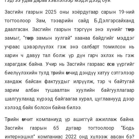
гэдгээ удаа дараа хэвлэлээр мэдэгдээд буй.
Засгийн газрын 2025 оны хоёрдугаар сарын 19-ний
тогтоолоор Зам, тээврийн сайд Б.Дэлгэрсайханд
даалгасан. Засгийн газрын тэргүүн энэ хүнийг төмөр
замыг, “төмөр замын хулгай” хаанаа байдгийг мэддэг
учраас цэвэрлүүлэх гэж энэ салбарт томилсон нь
харин ч давуу тал болж үр дүн гарч эхлэх нь гэж
харагдаж байна. Учир нь Засгийн газраас өгсөн үүргийг
биелүүлэхийн тулд төрийн өмчид дэндүү хатуу сэтгэлээр
хандаж байсан фактуудыг илрүүлж, тэр ч байтугай
зарим албан тушаалтан хуулийн байгууллагаар
шалгуулахад хүрээд байгаагаа хурал, цуглаанууд дээр
хэлээд байх болсон байна билээ.
Төрийн өмчит компаниуд үр ашиггүй ажиллаж байна.
Засгийн газрын 65 дугаар тогтоолоор “Бодь
интернэшнл” компаниас 2022 онд хүлээж авсан бэ?