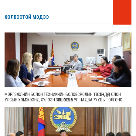
ХОЛБООТОЙ МЭДЭЭ
МЭРГЭЖЛИЙН БОЛОН ТЕХНИКИЙН БОЛОВСРОЛЫН ТӨГСӨГЧДӨД ОЛОН
УЛСЫН ХЭМЖЭЭНД ХҮЛЭЭН ЗӨВШӨӨРӨГДӨХ УР ЧАДВАРУУДЫГ ОЛГОНО