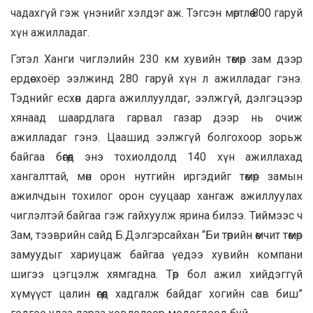
чадахгүй гэж үнэнийг хэлдэг аж. Тэгсэн мөртлөө 800 гаруй
хүн ажилладаг.
Гэтэл Ханги чиглэлийн 230 км хувийн төмөр зам дээр
ердөө хоёр ээлжинд 280 гаруй хүн л ажилладаг гэнэ.
Тэднийг есхөн дарга ажиллуулдаг, ээлжгүй, дэлгэцээр
хянаад шаардлага гарвал газар дээр нь очиж
ажилладаг гэнэ. Цаашид ээлжгүй болгохоор зорьж
байгаа бөгөөд энэ тохиолдолд 140 хүн ажиллахад
хангалттай, мөн орон нутгийн иргэдийг төмөр замын
ажилчдын тохилог орон сууцаар хангаж ажиллуулах
чиглэлтэй байгаа гэж гайхуулж ярина билээ. Тиймээс ч
Зам, тээврийн сайд Б.Дэлгэрсайхан “Би төрийн өмчит төмөр
замуудыг хариуцаж байгаа үедээ хувийн компани
шигээ цэгцэлж хямгадна. Төр бол ажил хийдэггүй
хүмүүст цалин өгөөд хадгалж байдаг хогийн сав биш”