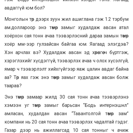
авдаггүй юм бол?
Монголын төр дээрх зуун жил ашиглана гэж 1.2 тэрбум
ам.доллароор энэ төмөр замыг худалдаж авсан атал
хоёрхон сая тонн ачаа тээвэрлэсний дараа замын төмөр
хоёр мм-ээр гулзайсан байгаа юм. Яагаад элэгдэв?
Хэн арчлах вэ? Худалдаж авсан эд хөрөнгөө ч бүртгэж,
хэрэглэхийг хүсдэггүй, тээвэрлэх ачаа ч олох хүсэлгүй,
ямар ч тээвэрлэлт хийхгүйгээр яаж цалин авдаг байна
аа? Төр яах гэж энэ төмөр замыг худалдаж авсан болж
таарав?
Энэ төмөр замаар жилд 30 сая тонн ачаа тээвэрлэнэ
хэмээн уг төмөр замыг барьсан “Бодь интернэшнл”
амласан, худалдан авсан “Тавантолгой төмөр зам”
компани нь 20 сая тонн ачаа тээвэрлэх чадалтай гэдэг.
Газар дээр нь ажиллагсад 10 сая тонныг ч ачиж