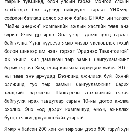
газрын түвшинд, олон улсын гэрээ, Монгол Улсын
холбогдох бүх хуульд нийцүүлж гэрээг УИХ-аар
соёрхон батлаад долоо хонож байна. БНХАУ-ын талаас
“Чайна энержи” компанийн ажлын хэсгийн төлөөлөл энэ
сарын 8-ны өдөр ирнэ. Энэ үеэр гурван цогц гэрээг
байгуулна. Үүнд нүүрсээ ямар үнээр экспортлох тухай
болон шинээр ам нээх гэрээг “Эрдэнэс Тавантолгой”
ХК хийнэ. Хил дамнасан төмөр замын байгууламжийг
барих гэрээг Зам, тээврийн яам хариуцаж хийнэ. ЗТЯ-
ны төлөөлөл энэ өдрүүдэд Бээжинд ажиллаж буй. Эхний
ээлжинд тус төмөр замын байгууламжийг барих
тендрийг зарласан. Шалгарсан компанитай гэрээ
байгуулж ирэх тавдугаар сарын 10-ны дотор ажлаа
эхэлнэ. Энэ үед дээрх компаниуд өмчөө ч, ажиллах
бүтцээ ч жигдрүүлсэн байх учиртай.
Ямар ч байсан 200-хан км төмөр зам дээр 800 гаруй хүн