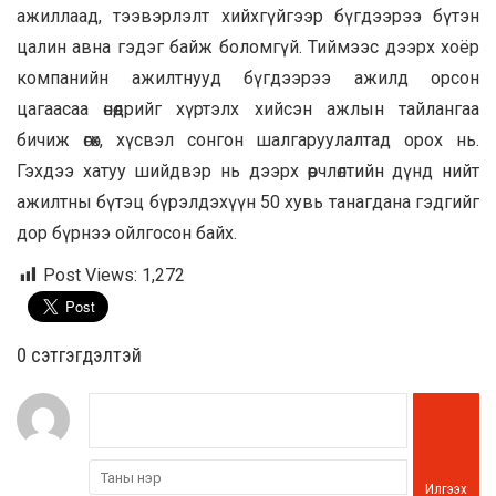
ажиллаад, тээвэрлэлт хийхгүйгээр бүгдээрээ бүтэн
цалин авна гэдэг байж боломгүй. Тиймээс дээрх хоёр
компанийн ажилтнууд бүгдээрээ ажилд орсон
цагаасаа өнөөдрийг хүртэлх хийсэн ажлын тайлангаа
бичиж өгөх, хүсвэл сонгон шалгаруулалтад орох нь.
Гэхдээ хатуу шийдвэр нь дээрх өөрчлөлтийн дүнд нийт
ажилтны бүтэц бүрэлдэхүүн 50 хувь танагдана гэдгийг
дор бүрнээ ойлгосон байх.
Post Views:
1,272
0 cэтгэгдэлтэй
Илгээх