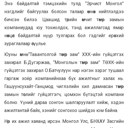
Энэ байдалтай тэмцэхийн тулд “Эрчист Монгол”
нэгдлийг байгуулах болсон талаар өмнөх нийтлэлдээ
бичсэн билээ. Цаашид төрийн өмчит төмөр замын
компаниудад юу тохиолдох, тэнд ажиллагсад ямар
нөхцөл байдалтай нүүр тулгарах бол гэдгийг ерөнхий
зураглалаар өгүүлье.
Юуны өмнө “Тавантолгой төмөр зам” ХХК-ийн гүйцэтгэх
захирал Б.Дүгэржав, “Монголын төмөр зам” ТӨХК-ийн
гүйцэтгэх захирал О.Батчулуун нар нэгэн зэрэг тушаал
гаргаж хоёр компанийнхаа бүх ажилтныг халах нь.
Гашуунсухайт-Ганцмод чиглэлийн хил дамнасан төмөр
замын төслийг гүйцэтгэгч, цомхон бүтэцтэй компани
болно. Үүний дараа сонгон шалгаруулалт хийж, хэдэн
ажилтантай байх, хэнийг сонгохоо шийдэх юм байна.
Нөр их ажил хаяанд ирсэн. Монгол Улс, БНХАУ Засгийн