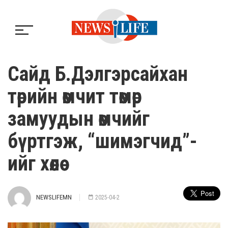
Сайд Б.Дэлгэрсайхан
төрийн өмчит төмөр
замуудын өмчийг
бүртгэж, “шимэгчид”-
ийг хөөлөө
NEWSLIFEMN
2025-04-2