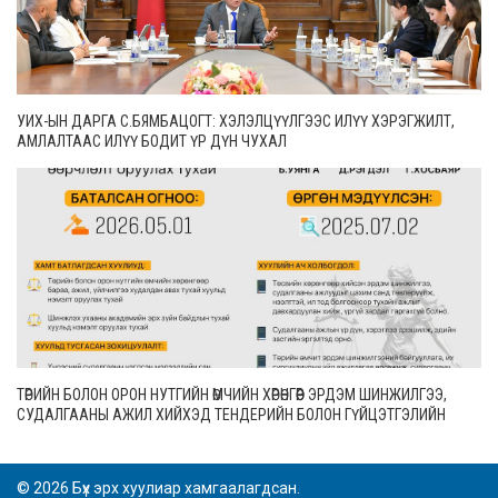
УИХ-ЫН ДАРГА С.БЯМБАЦОГТ: ХЭЛЭЛЦҮҮЛГЭЭС ИЛҮҮ ХЭРЭГЖИЛТ,
АМЛАЛТААС ИЛҮҮ БОДИТ ҮР ДҮН ЧУХАЛ
ТӨРИЙН БОЛОН ОРОН НУТГИЙН ӨМЧИЙН ХӨРӨНГӨӨР ЭРДЭМ ШИНЖИЛГЭЭ,
СУДАЛГААНЫ АЖИЛ ХИЙХЭД ТЕНДЕРИЙН БОЛОН ГҮЙЦЭТГЭЛИЙН
БАТАЛГАА ГАРГАХГҮЙ
© 2026 Бүх эрх хуулиар хамгаалагдсан.