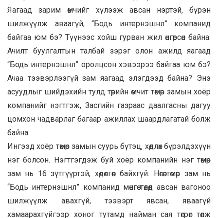
Яагаад зарим өмчийг хүлээж авсан нэртэй, бүрэн
шилжүүлж аваагүй, “Бодь интернэшнл” компанид
байгаа юм бэ? Түүнээс хойш гурван жил өнгөрсөн байна.
Ачилт буулгалтын талбай зэрэг олон ажилд яагаад
“Бодь интернэшнл” оролцсон хэвээрээ байгаа юм бэ?
Ачаа тээвэрлээгүй зам яагаад элэгдээд байна? Энэ
асуудлыг шийдэхийн тулд төрийн өмчит төмөр замын хоёр
компанийг нэгтгэж, Засгийн газраас даалгасны дагуу
цомхон чадварлаг багаар ажиллах шаардлагатай болж
байна.
Ингээд хоёр төмөр замын суурь бүтэц, хөдлөх бүрэлдэхүүн
нэг болсон. Нэгтгэгдэж буй хоёр компанийн нэг төмөр
зам нь 16 зүтгүүртэй, хөдөлгөөн байхгүй. Нөгөө төмөр зам нь
“Бодь интернэшнл” компанид мөнгөө төлөөд авсан вагоноо
шилжүүлж авахгүй, тээвэрт явсан, яваагүй
хамаарахгүйгээр хоног тутамд найман сая төгрөг төлж