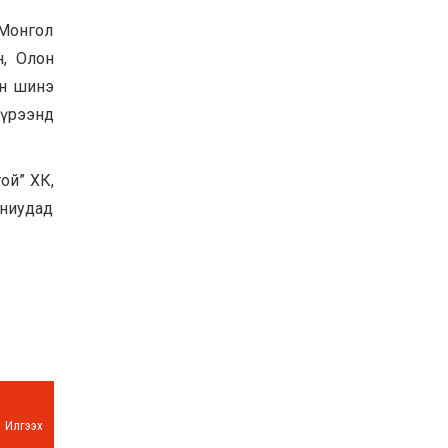
 Монгол
н, Олон
ан шинэ
хүрээнд
ой” ХК,
ниудад
Илгээх