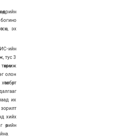
Баян-Өлгий аймгийн
өөдрийн
дараагийн Засаг даргад
Н.Тилеуханы нэр хүчтэй
с богино
яригдаж байна
2026-07-30
сөн, эх
А.Ю.Ивахин: Эрдэнэт
хотын түүх бол бидний
амжилтын түүх
ААИС-ийн
2026-07-27
, тус 3
хөөрөмж
Цэцэрлэгт суралцах
хүүхдүүдийн бүртгэлийг
эг олон
наймдугаар сарын 10-23-
ны хооронд Emongolia
төлбөрт
системээр зохион
2026-07-27
байгуулна
далгааг
лаад их
 зорилт
нд хийх
 өөрийн
йна.