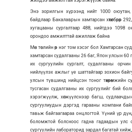
жилдээ амжилттай хэрэгжүүлж байна.
Энэ зорилгын хүрээнд нийт 1000 оюутан, баг
байдлаар Бакалаврын хамтарсан хөтөлбөрөөр 292,
хугацааны сургалтаар 488, нийтдээ 1098 ою
орондоо амжилттай ажиллаж байна
Мөн төслийн өөр нэг том хэсэг бол Хамтарсан с
хамтарсан судалгааны 26 баг, Япон улсын 60 
их сургуулийн сургалт, судалгааны орчин н
нийлүүлэх ажлыг үе шаттайгаар зохион байгу
улсын түвшинд нийцсэн тоног төхөөрөмжийн с
тусгасан судалгааны их сургуулийг бий бо
хэрэгжүүлж, хөгжүүлснээр багш, судлаачды
сургуулиудын дэргэд гарааны компани байг
тавьж байгаагаараа онцлогтой. Үүний үр дүн
боломжтой болсноос гадна гадаадын улс ор
сургуулийн лабораторид зардал багатай хийж