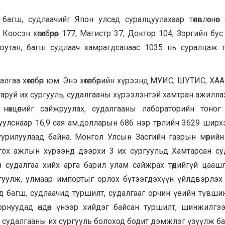
ш, судлаачийг Япон улсад суралцуулахаар төлөвлөснөөс өн
 Коосэн хөтөлбөрөөр 177, Магистр 37, Доктор 104, Зэргийн бу
утан, багш судлаач хамрагдсанаас 1035 нь суралцаж төг
удалгаа хөтөлбөр юм. Энэ хөтөлбөрийн хүрээнд МУИС, ШУТИС, Х
гаруй их сургууль, судалгааны хүрээлэнтэй хамтран ажиллаж
өхцөлийг сайжруулах, судалгааны лабораторийн тоног тө
улснаар 16,9 сая ам.долларын 686 нэр төрлийн 3629 ширх
уурилуулаад байна. Монгол Улсын Засгийн газрын мөрийн хө
лгох ажлын хүрээнд дээрхи 3 их сургуульд Хамтарсан су
н судалгаа хийх арга барил улам сайжрах төдийгүй цааш
уулж, улмаар импортыг орлох бүтээгдэхүүн үйлдвэрлэх
д багш, судлаачид туршилт, судалгааг орчин үеийн түвши
нуудад өндөр үнээр хийдэг байсан туршилт, шинжилгээг
, судалгааны их сургууль болоход бодит дэмжлэг үзүүлж ба