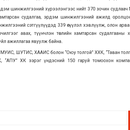
эрдэм шинжилгээний хүрээлэнгээс нийт 370 зочин судлаач
 хамтарсан судалгаа, эрдэм шинжилгээний ажилд оролцо
инжилгээний сэтгүүлүүдэд 339 өгүүлэл хэвлүүлж, олон арв
рчилгээг авах, түүнчлэн төслийн хамтарсан судалгааны 
йл ажиллагаа явуулж байна..
у МУИС, ШУТИС, ХААИС болон “Оюу толгой” ХХК, “Таван толг
, “АПУ” ХК зэрэг үндэсний 150 гаруй томоохон компа