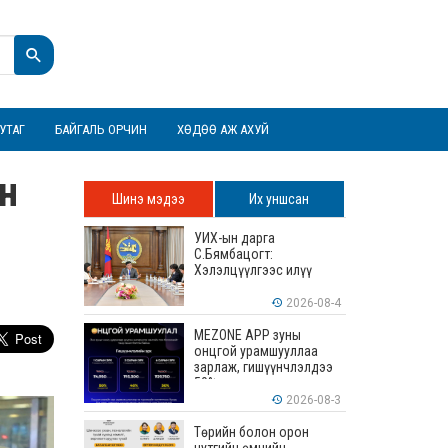
УТАГ
БАЙГАЛЬ ОРЧИН
ХӨДӨӨ АЖ АХУЙ
йн
Шинэ мэдээ
Их уншсан
УИХ-ын дарга
С.Бямбацогт:
Хэлэлцүүлгээс илүү
хэрэгжилт, амлалтаас
илүү бодит үр дүн чухал
2026-08-4
MEZONE APP зуны
онцгой урамшууллаа
зарлаж, гишүүнчлэлдээ
50% хүртэлх хөнгөлөлт
үзүүлж эхэллээ
2026-08-3
Төрийн болон орон