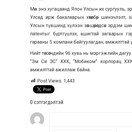
Мөн энэ хугацаанд Япон Улсын их сургууль, 
Улсад ирж бакалаврын хөтөлбөр шинэчлэлт,
Улсын түвшинд хүлээн зөвшөөрөгдсөн эрдэм ш
патентыг бүртгүүлэх, ашигтай загварын гэ
гарааны 5 компани байгуулагдан, амжилттай ү
Нийт төгсөгчдийн 96 хувь нь мэргэжлийн дагу
“Эм Си ЭС” ХХК, “Мобиком” корпорац ХХК
амжилттай ажиллаж байна.
Post Views:
1,443
0 cэтгэгдэлтэй