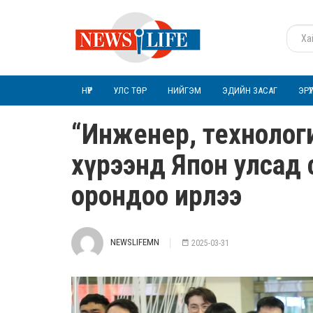
НҮҮР
УЛС ТӨР
НИЙГЭМ
ЭДИЙН ЗАСАГ
ЭРҮ
“Инженер, технологи
хүрээнд Япон улсад 
орондоо ирлээ
NEWSLIFEMN
2025-03-31