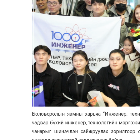
Боловсролын яамны харьяа “Инженер, технол
чадвар бүхий инженер, технологийн мэргэжил
чанарыг шинэчлэн сайжруулах зорилгоор с