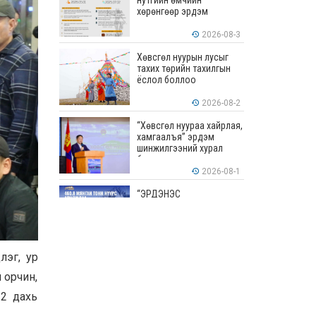
нутгийн өмчийн
хөрөнгөөр эрдэм
шинжилгээ, судалгааны
ажил хийхэд тендерийн
2026-08-3
болон гүйцэтгэлийн
баталгаа гаргахгүй
Хөвсгөл нуурын лусыг
тахих төрийн тахилгын
ёслол боллоо
2026-08-2
“Хөвсгөл нуураа хайрлая,
хамгаалъя” эрдэм
шинжилгээний хурал
боллоо
2026-08-1
“ЭРДЭНЭС
ТАВАНТОЛГОЙ” ХК ЭНЭ
ДОЛОО ХОНОГТ 460.8
МЯНГАН ТОНН НҮҮРС
АРИЛЖЛАА
2026-07-31
лэг, ур
Хөвсгөл нуурын их
цэвэрлэгээний аяны
 орчин,
хүрээнд 301 тонн хог
12 дахь
хаягдлыг төвлөрүүлжээ
2026-07-30