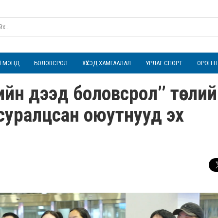
ҮЛ МЭНД
БОЛОВСРОЛ
ХҮҮХЭД ХАМГААЛАЛ
УРЛАГ СПОРТ
ОРОН Н
йн дээд боловсрол’’ төсли
суралцсан оюутнууд эх