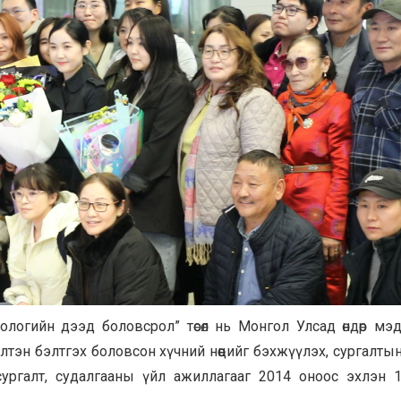
огийн дээд боловсрол” төсөл нь Монгол Улсад өндөр мэд
тэн бэлтгэх боловсон хүчний нөөцийг бэхжүүлэх, сургалтын
ургалт, судалгааны үйл ажиллагааг 2014 оноос эхлэн 