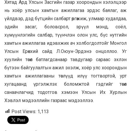
Хятад Ард Улсын Засгийн газар хоорондын хэлэлцээр
нь хоёр улсын хамтын ажиллагаа эрдэс баялаг, аж
үйлдвэр, дэд бүтцийн салбарт өргөжиж, улмаар худалдаа,
эдийн засаг, боловсрол, эрүүл мэнд, соёл,
хүмүүнлэгийн салбар, түүнчлэн олон улс, бүс нутгийн
хамтын ажиллагаа идэвхжих ач холбогдолтойг Монгол
Улсын Ерөнхий сайд Л.Оюун-Эрдэнэ онцоллоо. Уг
хуулийн төсөл батлагдсанаар тавдугаар сараас эхлэн
бүтээн байгуулалтын ажил эхэлж, хоёр улс хоорондын
хамтын ажиллагааны төслүүд илүү тогтвортой, урт
хугацаанд үргэлжлэх боломжтой гэдгийг төсөл
санаачлагчид тодотгов хэмээн Улсын Их Хурлын
Хэвлэл мэдээллийн газраас мэдээллээ.
Post Views:
1,113