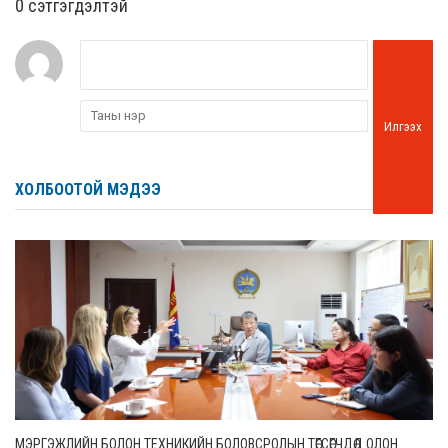
0 cэтгэгдэлтэй
Илгээх
ХОЛБООТОЙ МЭДЭЭ
МЭРГЭЖЛИЙН БОЛОН ТЕХНИКИЙН БОЛОВСРОЛЫН ТӨГСӨГЧДӨД ОЛОН