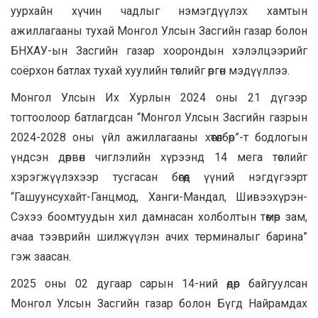
уурхайн хүчин чадлыг нэмэгдүүлэх хамтын
ажиллагааны тухай Монгол Улсын Засгийн газар болон
БНХАУ-ын Засгийн газар хоорондын хэлэлцээрийг
соёрхон батлах тухай хуулийн төслийг өргөн мэдүүллээ.
Монгол Улсын Их Хурлын 2024 оны 21 дүгээр
тогтоолоор батлагдсан “Монгол Улсын Засгийн газрын
2024-2028 оны үйл ажиллагааны хөтөлбөр”-т бодлогын
үндсэн дөрвөн чиглэлийн хүрээнд 14 мега төслийг
хэрэгжүүлэхээр тусгасан бөгөөд үүний нэгдүгээрт
“Гашуунсухайт-Ганцмод, Ханги-Мандал, Шивээхүрэн-
Сэхээ боомтуудын хил дамнасан холболтын төмөр зам,
ачаа тээврийн шилжүүлэн ачих терминалыг барина”
гэж заасан.
2025 оны 02 дугаар сарын 14-ний өдөр байгуулсан
Монгол Улсын Засгийн газар болон Бүгд Найрамдах