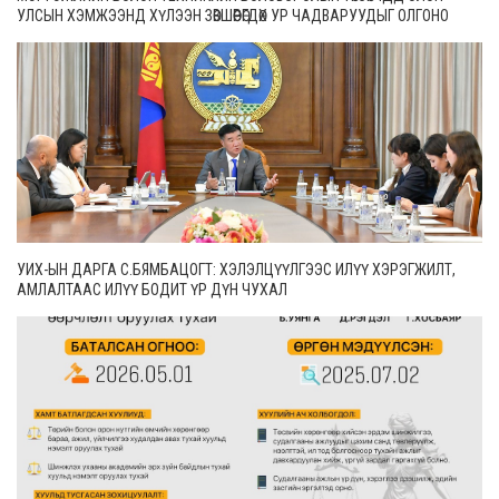
УЛСЫН ХЭМЖЭЭНД ХҮЛЭЭН ЗӨВШӨӨРӨГДӨХ УР ЧАДВАРУУДЫГ ОЛГОНО
УИХ-ЫН ДАРГА С.БЯМБАЦОГТ: ХЭЛЭЛЦҮҮЛГЭЭС ИЛҮҮ ХЭРЭГЖИЛТ,
АМЛАЛТААС ИЛҮҮ БОДИТ ҮР ДҮН ЧУХАЛ