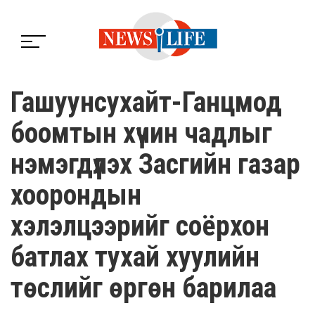
Гашуунсухайт-Ганцмод
боомтын хүчин чадлыг
нэмэгдүүлэх Засгийн газар
хоорондын
хэлэлцээрийг соёрхон
батлах тухай хуулийн
төслийг өргөн барилаа