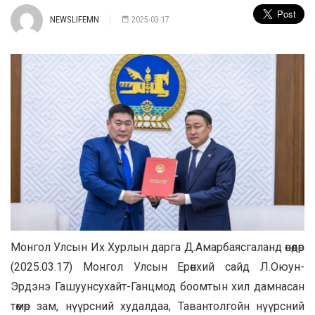
NEWSLIFEMN
2025-03-17
Монгол Улсын Их Хурлын дарга Д.Амарбаясгаланд өнөөдөр
(2025.03.17) Монгол Улсын Ерөнхий сайд Л.Оюун-
Эрдэнэ Гашуунсухайт-Ганцмод боомтын хил дамнасан
төмөр зам, нүүрсний худалдаа, Тавантолгойн нүүрсний