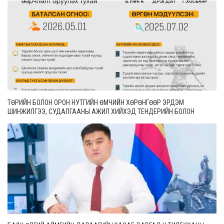
ТӨРИЙН БОЛОН ОРОН НУТГИЙН ӨМЧИЙН ХӨРӨНГӨӨР ЭРДЭМ
ШИНЖИЛГЭЭ, СУДАЛГААНЫ АЖИЛ ХИЙХЭД ТЕНДЕРИЙН БОЛОН
ГҮЙЦЭТГЭЛИЙН БАТАЛГАА ГАРГАХГҮЙ