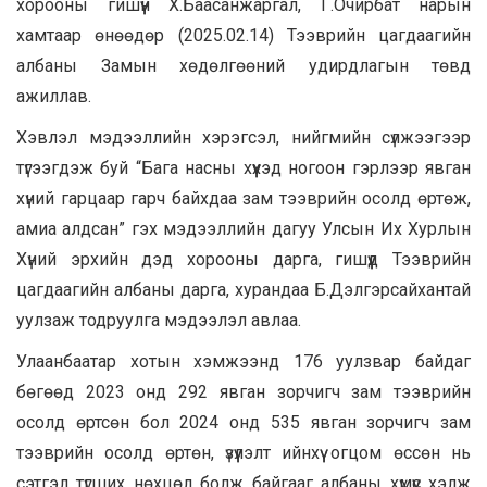
хорооны гишүүн Х.Баасанжаргал, Г.Очирбат нарын
хамтаар өнөөдөр (2025.02.14) Тээврийн цагдаагийн
албаны Замын хөдөлгөөний удирдлагын төвд
ажиллав.
Хэвлэл мэдээллийн хэрэгсэл, нийгмийн сүлжээгээр
түгээгдэж буй “Бага насны хүүхэд ногоон гэрлээр явган
хүний гарцаар гарч байхдаа зам тээврийн осолд өртөж,
амиа алдсан” гэх мэдээллийн дагуу Улсын Их Хурлын
Хүний эрхийн дэд хорооны дарга, гишүүд Тээврийн
цагдаагийн албаны дарга, хурандаа Б.Дэлгэрсайхантай
уулзаж тодруулга мэдээлэл авлаа.
Улаанбаатар хотын хэмжээнд 176 уулзвар байдаг
бөгөөд 2023 онд 292 явган зорчигч зам тээврийн
осолд өртсөн бол 2024 онд 535 явган зорчигч зам
тээврийн осолд өртөн, үзүүлэлт ийнхүү огцом өссөн нь
сэтгэл түгших нөхцөл болж байгааг албаны хүмүүс хэлж