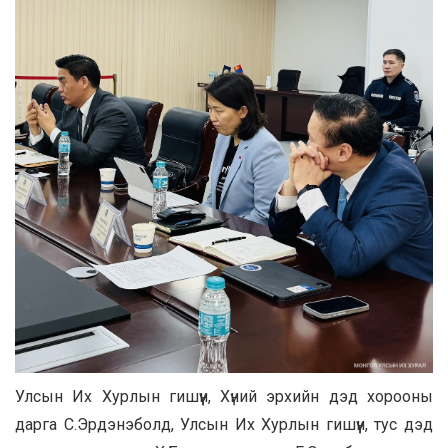
Улсын Их Хурлын гишүүн, Хүний эрхийн дэд хорооны
дарга С.Эрдэнэболд, Улсын Их Хурлын гишүүн, тус дэд