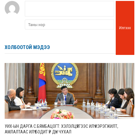
Илгээх
ХОЛБООТОЙ МЭДЭЭ
УИХ-ЫН ДАРГА С.БЯМБАЦОГТ: ХЭЛЭЛЦҮҮЛГЭЭС ИЛҮҮ ХЭРЭГЖИЛТ,
АМЛАЛТААС ИЛҮҮ БОДИТ ҮР ДҮН ЧУХАЛ