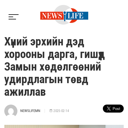
Хүний эрхийн дэд
хорооны дарга, гишүүд
Замын хөдөлгөөний
удирдлагын төвд
ажиллав
NEWSLIFEMN
2025-02-14