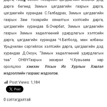
дарга бөгөөд Замын цагдаагийн газрын дарга,
цагдаагийн хурандаа С.Галбадрах, Замын цагдаагийн
газрын Зам тээврийн хяналтын хэлтсийн дарга,
цагдаагийн хурандаа Б.Очирбат, Замын цагдаагийн
газрын Замын хөдөлгөөний удирдлагын хэлтсийн
дарга, цагдаагийн хурандаа Ч.Батболд, мөн албаны
Урьдчилан сэргийлэх хэлтсийн дарга, цагдаагийн дэд
хурандаа Д.Оюун, “Замын хөдөлгөөний удирдлагын
төв” ОНӨҮГазрын захирал Ч.Хувьзаяа нар
оролцлоо
хэмээн Улсын Их Хурлын Хэвлэл
мэдээллийн газраас мэдээлэв.
Post Views:
1,184
0 cэтгэгдэлтэй