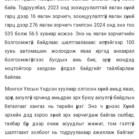
байв. Тодруулбал, 2023 онд зохицуулалттай явган хүний
гарц дээр 16 явган зорчигч, зохицуулалтгүй явган хүний
гарц дээр 276 явган зорчигч гэмтсэн. 2024 онд энэ тоо
535 болж 56.5 хувиар өсжээ. Энэ нь явган зорчигчийн
болгоомжгүй байдлаас шалтгаалахаас илүүтэйгээр 100
хувь автомашин жолоодож яваа иргэд анхаарал
болгоомжгүйгээс бусдын амь бие, эрүүл мэндэд
ноцтойгоор халдсан үйлдэл байдгийг тайлбарлаж
байлаа.
Монгол Улсын Үндсэн хуулиар олгосон хүний амьд явах,
эрүүл, аюулгүй орчинд амьдрах эрх буюу аюулгүй байдлын
баталгааг хангах нь төрийн үүрэг. Энэ ч үүднээс Хүний
эрхийн дэд хороо хүний эрх зөрчигдөж байгаа салбар,
талбар бүр дээр очиж асуудлыг жижиг, том гэлтгүй
шалтгаант холбоог нь тодруулахаар ажиллаж байгааг