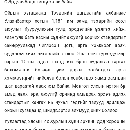
С.Эрдэнэболд гишүүн хэлж байв.
Ойрын хугацаанд Тээврийн цагдаагийн албанаас
Улаанбаатар хотын 1,181 км замд тээврийн осол
аюулыг бууруулахын тулд эрсдэлийн үнэлгээ хийж,
ялангуяа бага насны хүүхдийг аюулгүй зорчих стандартыг
сайжруулахад чиглэсэн цогц арга хэмжээг авах,
судалгаа хийх чиглэлийг өглөө. Энэ оны гуравдугаар
сарын 10-ны өдөр гэхэд иж бүрэн судалгаа гаргах
боломжтой бөгөөд үүний дараа холбогдох арга
хэмжээнүүдийг нийслэл болон холбогдох яамд хамтран
шат дараатай авах юм байна. Монгол Улсын иргэн бүр
амьд явах, эрүүл, аюулгүй орчинд амьдрах эрхээ эдлэх
стандартыг хангах нь чухал гэдгийг талууд ярилцаж
ойрын хугацаанд шийдвэртэй алхмууд хийх боллоо.
Уулзалтад Улсын Их Хурлын Хүний эрхийн дэд хорооны
дарга, гишүүд болон Тээврийн цагдаагийн албаны дэд