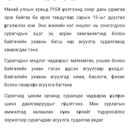
Манай улсын хувьд PISA үнэлгээнд хоёр дахь удаагаа
орж байгаа ба ирэх тавдугаар сарын 15-ыг дуустал
үргэлжлэх юм. Энэ жилийн нэг онцлог нь сонгогдсон
сурагчдын эцэг эх, асран хамгаалагчид болон
байгалийн ухааны багш нар асуулга, судалгаанд
хамрагдах гэнэ.
Сурагчдын мэдлэг чадварыг математик, унших болон
байгалийн ухаан гэсэн үндсэн агуулгаар үнэлдэг.
Байгалийн ухааны агуулгад хими, биологи, физик
болон газарзүйн агуулга багтана.
Сурагчид цахим орчинд суралцах чадвараа үнэлүүлэх
шинэ даалгавруудыг гүйцэтгэнэ. Мөн сурлагын
амжилтад нөлөөлөх хүчин зүйлийг тодорхойлох
зорилгоор сурагчдаас асуулга, судалгаа авдаг.