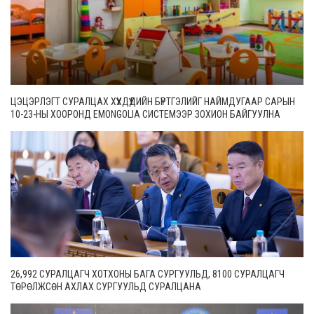
ЦЭЦЭРЛЭГТ СУРАЛЦАХ ХҮҮХДҮҮДИЙН БҮРТГЭЛИЙГ НАЙМДУГААР САРЫН
10-23-НЫ ХООРОНД EMONGOLIA СИСТЕМЭЭР ЗОХИОН БАЙГУУЛНА
26,992 СУРАЛЦАГЧ ХОТХОНЫ БАГА СУРГУУЛЬД, 8100 СУРАЛЦАГЧ
ТӨРӨЛЖСӨН АХЛАХ СУРГУУЛЬД СУРАЛЦАНА