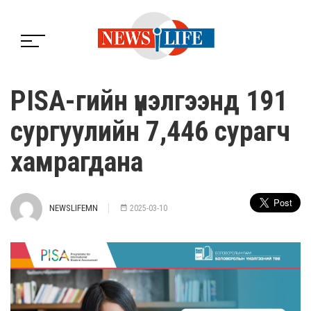
PISA-гийн үнэлгээнд 191
сургуулийн 7,446 сурагч
хамрагдана
NEWSLIFEMN
2025-03-10