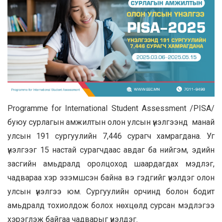
Programme for International Student Assessment /PISA/
буюу сурлагын амжилтын олон улсын үнэлгээнд манай
улсын 191 сургуулийн 7,446 сурагч хамрагдана. Уг
үнэлгээг 15 настай сурагчдаас авдаг ба нийгэм, эдийн
засгийн амьдралд оролцоход шаардагдах мэдлэг,
чадвараа хэр эзэмшсэн байна вэ гэдгийг үнэлдэг олон
улсын үнэлгээ юм. Сургуулийн орчинд болон бодит
амьдралд тохиолдож болох нөхцөлд сурсан мэдлэгээ
хэрэглэж байгаа чадварыг үнэлдэг.