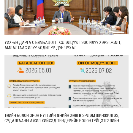
УИХ-ЫН ДАРГА С.БЯМБАЦОГТ: ХЭЛЭЛЦҮҮЛГЭЭС ИЛҮҮ ХЭРЭГЖИЛТ,
АМЛАЛТААС ИЛҮҮ БОДИТ ҮР ДҮН ЧУХАЛ
ТӨРИЙН БОЛОН ОРОН НУТГИЙН ӨМЧИЙН ХӨРӨНГӨӨР ЭРДЭМ ШИНЖИЛГЭЭ,
СУДАЛГААНЫ АЖИЛ ХИЙХЭД ТЕНДЕРИЙН БОЛОН ГҮЙЦЭТГЭЛИЙН
БАТАЛГАА ГАРГАХГҮЙ