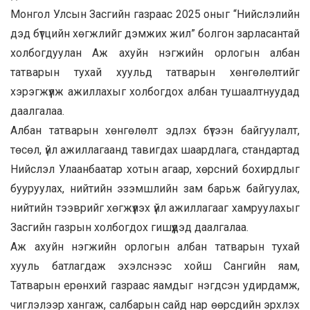
Монгол Улсын Засгийн газраас 2025 оныг “Нийслэлийн
дэд бүтцийн хөгжлийг дэмжих жил” болгон зарласантай
холбогдуулан Аж ахуйн нэгжийн орлогын албан
татварын тухай хуульд татварын хөнгөлөлтийг
хэрэгжүүлж ажиллахыг холбогдох албан тушаалтнуудад
даалгалаа.
Албан татварын хөнгөлөлт эдлэх бүтээн байгуулалт,
төсөл, үйл ажиллагаанд тавигдах шаардлага, стандартад
Нийслэл Улаанбаатар хотын агаар, хөрсний бохирдлыг
бууруулах, нийтийн эзэмшлийн зам барьж байгуулах,
нийтийн тээврийг хөгжүүлэх үйл ажиллагааг хамруулахыг
Засгийн газрын холбогдох гишүүдэд даалгалаа.
Аж ахуйн нэгжийн орлогын албан татварын тухай
хууль батлагдаж эхэлснээс хойш Сангийн яам,
Татварын ерөнхий газраас яамдыг нэгдсэн удирдамж,
чиглэлээр хангаж, салбарын сайд нар өөрсдийн эрхлэх