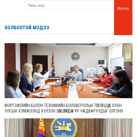
Илгээх
ХОЛБООТОЙ МЭДЭЭ
МЭРГЭЖЛИЙН БОЛОН ТЕХНИКИЙН БОЛОВСРОЛЫН ТӨГСӨГЧДӨД ОЛОН
УЛСЫН ХЭМЖЭЭНД ХҮЛЭЭН ЗӨВШӨӨРӨГДӨХ УР ЧАДВАРУУДЫГ ОЛГОНО