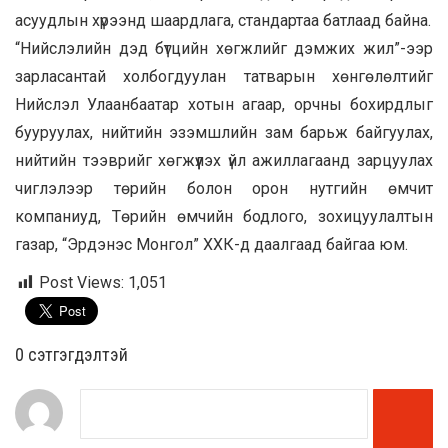
асуудлын хүрээнд шаардлага, стандартаа батлаад байна.
“Нийслэлийн дэд бүтцийн хөгжлийг дэмжих жил”-ээр
зарласантай холбогдуулан татварын хөнгөлөлтийг
Нийслэл Улаанбаатар хотын агаар, орчны бохирдлыг
бууруулах, нийтийн эзэмшлийн зам барьж байгуулах,
нийтийн тээврийг хөгжүүлэх үйл ажиллагаанд зарцуулах
чиглэлээр төрийн болон орон нутгийн өмчит
компаниуд, Төрийн өмчийн бодлого, зохицуулалтын
газар, “Эрдэнэс Монгол” ХХК-д даалгаад байгаа юм.
Post Views:
1,051
0 cэтгэгдэлтэй