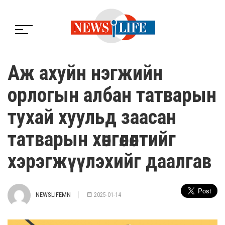
Аж ахуйн нэгжийн
орлогын албан татварын
тухай хуульд заасан
татварын хөнгөлөлтийг
хэрэгжүүлэхийг даалгав
NEWSLIFEMN
2025-01-14