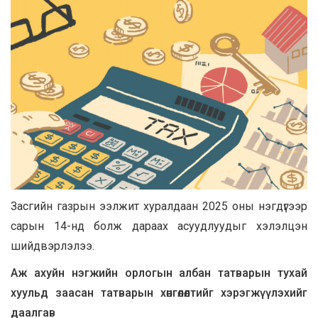
Засгийн газрын ээлжит хуралдаан 2025 оны нэгдүгээр
сарын 14-нд болж дараах асуудлуудыг хэлэлцэн
шийдвэрлэлээ.
Аж ахуйн нэгжийн орлогын албан татварын тухай
хуульд заасан татварын хөнгөлөлтийг хэрэгжүүлэхийг
даалгав