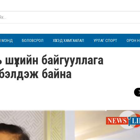
ҮЛ МЭНД
БОЛОВСРОЛ
ХҮҮХЭД ХАМГААЛАЛ
УРЛАГ СПОРТ
ОРОН Н
 шүүхийн байгууллага
лбэлдэж байна