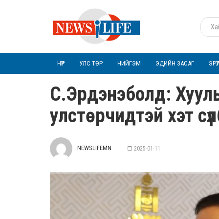
НҮҮР
УЛС ТӨР
НИЙГЭМ
ЭДИЙН ЗАСАГ
ЭРҮ
С.Эрдэнэболд: Хууль
улстөрчидтэй хэт сү
NEWSLIFEMN
2025-01-11