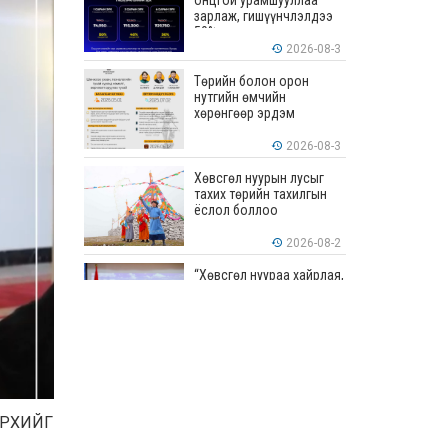
онцгой урамшууллаа
зарлаж, гишүүнчлэлдээ
50% хүртэлх хөнгөлөлт
үзүүлж эхэллээ
2026-08-3
Төрийн болон орон
нутгийн өмчийн
хөрөнгөөр эрдэм
шинжилгээ, судалгааны
ажил хийхэд тендерийн
2026-08-3
болон гүйцэтгэлийн
баталгаа гаргахгүй
Хөвсгөл нуурын лусыг
тахих төрийн тахилгын
ёслол боллоо
2026-08-2
“Хөвсгөл нуураа хайрлая,
хамгаалъя” эрдэм
шинжилгээний хурал
боллоо
2026-08-1
“ЭРДЭНЭС
ТАВАНТОЛГОЙ” ХК ЭНЭ
ДОЛОО ХОНОГТ 460.8
МЯНГАН ТОНН НҮҮРС
 ЭРХИЙГ
АРИЛЖЛАА
2026-07-31