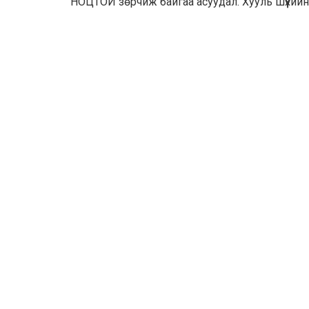
НОЦТОЙ зөрчиж байгаа асуудал. Хууль шүүхийн