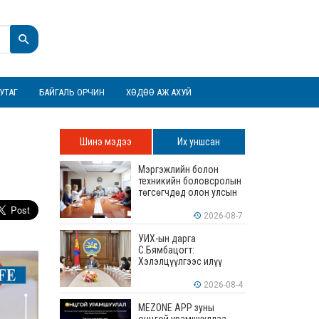
УТАГ
БАЙГАЛЬ ОРЧИН
ХӨДӨӨ АЖ АХУЙ
Шинэ мэдээ
Их уншсан
Мэргэжлийн болон
техникийн боловсролын
төгсөгчдөд олон улсын
хэмжээнд хүлээн
зөвшөөрөгдөх ур
2026-08-7
чадваруудыг олгоно
УИХ-ын дарга
С.Бямбацогт:
Хэлэлцүүлгээс илүү
хэрэгжилт, амлалтаас
илүү бодит үр дүн чухал
2026-08-4
MEZONE APP зуны