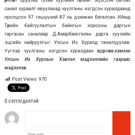
өөрчлөлт оруулах тухай хуулийн төслийг эцэслэн батлах
санал хураалт явуулахад чуулганы нэгдсэн хуралдаанд
оролцсон 97 гишүүний 87 нь дэмжин баталсан. Иймд
Төрийн байгуулалтын байнгын хорооны даргын
гаргасан саналаар Д.Амарбаясгалан дарга хуулийн
эцсийн найруулгыг Улсын Их Хуралд танилцуулав.
Үүгээр чуулганы нэгдсэн хуралдаан өндөрлөлөө
хэмээн
Улсын Их Хурлын Хэвлэл мэдээллийн газраас
мэдээлэв.
Post Views:
970
0 cэтгэгдэлтэй