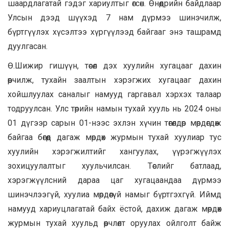
шаардлагатай гэдэг хариултыг өгсөн. Өнөөдрийн байдлаар
Улсын дээд шүүхэд 7 нам дүрмээ шинэчилж,
бүртгүүлэх хүсэлтээ хүргүүлээд байгааг энэ ташрамд
дуулгасан.
Ө.Шижир гишүүн, төсөл дэх хуулийн хугацааг дахин
өөрчилж, тухайн заалтын хэрэгжих хугацааг дахин
хойшлуулах саналыг намууд гаргавал хэрхэх талаар
тодруулсан. Улс төрийн намын тухай хууль нь 2024 оны
01 дүгээр сарын 01-нээс эхлэн хүчин төгөлдөр мөрдөгдөж
байгаа бөгөөд дагаж мөрдөх журмын тухай хуулиар тус
хуулийн хэрэгжилтийг хангуулах, үүрэгжүүлэх
зохицуулалтыг хуульчилсан. Төслийг батлаад,
хэрэгжүүлсний дараа цаг хугацаандаа дүрмээ
шинэчлээгүй, хуулиа мөрдөөгүй намыг бүртгэхгүй. Иймд
намууд хариуцлагатай байх ёстой, дахиж дагаж мөрдөх
журмын тухай хуульд өөрчлөлт оруулах ойлголт байж