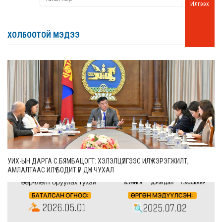
Илгээх
ХОЛБООТОЙ МЭДЭЭ
УИХ-ЫН ДАРГА С.БЯМБАЦОГТ: ХЭЛЭЛЦҮҮЛГЭЭС ИЛҮҮ ХЭРЭГЖИЛТ,
АМЛАЛТААС ИЛҮҮ БОДИТ ҮР ДҮН ЧУХАЛ