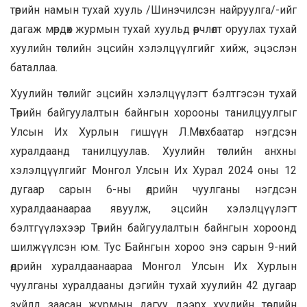
төрийн намын тухай хууль /Шинэчилсэн найруулга/-ийг
дагаж мөрдөх журмын тухай хуульд өөрчлөлт оруулах тухай
хуулийн төслийн эцсийн хэлэлцүүлгийг хийж, эцэслэн
баталлаа.
Хуулийн төслийг эцсийн хэлэлцүүлэгт бэлтгэсэн тухай
Төрийн байгуулалтын байнгын хорооны танилцуулгыг
Улсын Их Хурлын гишүүн Л.Мөнхбаатар нэгдсэн
хуралдаанд танилцуулав. Хуулийн төслийн анхны
хэлэлцүүлгийг Монгол Улсын Их Хурал 2024 оны 12
дугаар сарын 6-ны өдрийн чуулганы нэгдсэн
хуралдаанаараа явуулж, эцсийн хэлэлцүүлэгт
бэлтгүүлэхээр Төрийн байгуулалтын байнгын хороонд
шилжүүлсэн юм. Тус Байнгын хороо энэ сарын 9-ний
өдрийн хуралдаанаараа Монгол Улсын Их Хурлын
чуулганы хуралдааны дэгийн тухай хуулийн 42 дугаар
зүйлд заасан журмын дагуу дээрх хуулийн төслийн