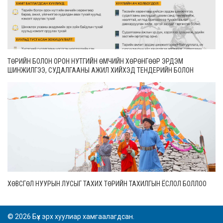
ТӨРИЙН БОЛОН ОРОН НУТГИЙН ӨМЧИЙН ХӨРӨНГӨӨР ЭРДЭМ
ШИНЖИЛГЭЭ, СУДАЛГААНЫ АЖИЛ ХИЙХЭД ТЕНДЕРИЙН БОЛОН
ГҮЙЦЭТГЭЛИЙН БАТАЛГАА ГАРГАХГҮЙ
ХӨВСГӨЛ НУУРЫН ЛУСЫГ ТАХИХ ТӨРИЙН ТАХИЛГЫН ЁСЛОЛ БОЛЛОО
© 2026 Бүх эрх хуулиар хамгаалагдсан.