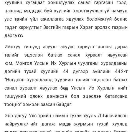
хуулийн хугацааг хойшлуулах санал гаргасан гээд,
цаашид мөрдөгдөж буй хуулийг хэрэгжүүлээгүй намууд
улс төрийн үйл ажиллагаа явуулах боломжгүй болно
гэдэг хариултыг Засгийн газрын Хэрэг эрхлэх газрын
дарга өгөв.
Ийнхүү гишүүд асуулт асууж, хариулт авсны дараа
төслийг эцэслэн батлах санал хураалт явуулсан
юм. Монгол Улсын Их Хурлын чуулганы хуралдааны
дэгийн тухай хуулийн 44 дүгээр зүйлийн 44.2-т
“Нэгдсэн хуралдаанд хуулийн төслийг эцэслэн батлах
санал хураалт явуулах бөгөөд Улсын Их Хурлын нийт
гишүүний олонх дэмжсэн бол эцэслэн баталсанд
тооцно” хэмээн заасан байдаг.
Энэ дагуу Улс төрийн намын тухай хууль /Шинэчилсэн
найруулга/-ийг дагаж мөрдөх журмын тухай хуульд