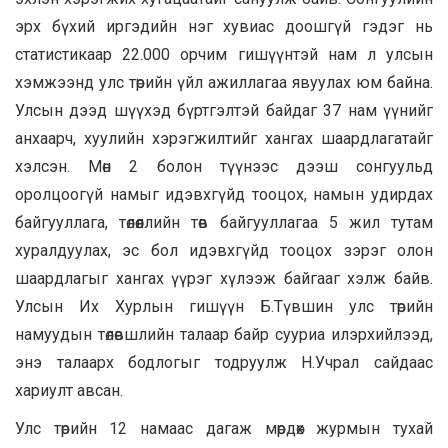
эрх бүхий иргэдийн нэг хувиас доошгүй гэдэг нь
статистикаар 22.000 орчим гишүүнтэй нам л улсын
хэмжээнд улс төрийн үйл ажиллагаа явуулах юм байна.
Улсын дээд шүүхэд бүртгэлтэй байдаг 37 нам үүнийг
анхаарч, хуулийн хэрэгжилтийг хангах шаардлагатайг
хэлсэн. Мөн 2 болон түүнээс дээш сонгуульд
оролцоогүй намыг идэвхгүйд тооцох, намын удирдах
байгууллага, төлөөллийн төв байгууллагаа 5 жил тутам
хуралдуулах, эс бол идэвхгүйд тооцох зэрэг олон
шаардлагыг хангах үүрэг хүлээж байгааг хэлж байв.
Улсын Их Хурлын гишүүн Б.Түвшин улс төрийн
намуудын төлөвшлийн талаар байр сууриа илэрхийлээд,
энэ талаарх бодлогыг тодруулж Н.Учрал сайдаас
хариулт авсан.
Улс төрийн 12 намаас дагаж мөрдөх журмын тухай