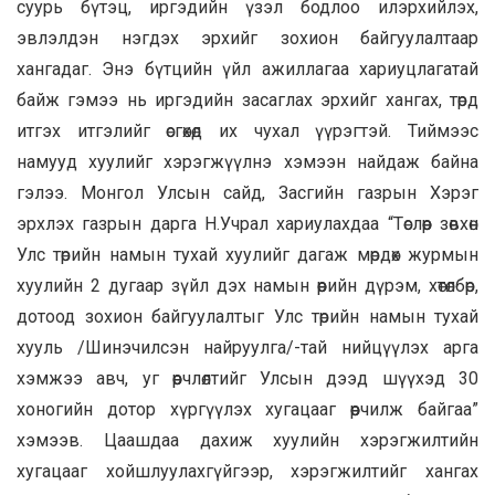
суурь бүтэц, иргэдийн үзэл бодлоо илэрхийлэх,
эвлэлдэн нэгдэх эрхийг зохион байгуулалтаар
хангадаг. Энэ бүтцийн үйл ажиллагаа хариуцлагатай
байж гэмээ нь иргэдийн засаглах эрхийг хангах, төрд
итгэх итгэлийг өсгөхөд их чухал үүрэгтэй. Тиймээс
намууд хуулийг хэрэгжүүлнэ хэмээн найдаж байна
гэлээ. Монгол Улсын сайд, Засгийн газрын Хэрэг
эрхлэх газрын дарга Н.Учрал хариулахдаа “Төслөөр зөвхөн
Улс төрийн намын тухай хуулийг дагаж мөрдөх журмын
хуулийн 2 дугаар зүйл дэх намын өөрийн дүрэм, хөтөлбөр,
дотоод зохион байгуулалтыг Улс төрийн намын тухай
хууль /Шинэчилсэн найруулга/-тай нийцүүлэх арга
хэмжээ авч, уг өөрчлөлтийг Улсын дээд шүүхэд 30
хоногийн дотор хүргүүлэх хугацааг өөрчилж байгаа”
хэмээв. Цаашдаа дахиж хуулийн хэрэгжилтийн
хугацааг хойшлуулахгүйгээр, хэрэгжилтийг хангах