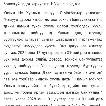
болохгүй гэдэг хариултыг Н.Учрал сайд өгсөн.
Улсын Их Хурлын гишүүн Л.Мөнхбаатар хэлэхдээ
“Намууд дүрэм, хөтөлбөр, дотоод зохион байгуулалтаа Улс
төрийн намын тухай хууль болон холбогдох хууль
тогтоомжид нийцүүлээд Улсын дээд шүүхэд
бүртгүүлэх хугацааг сунгах шаардлагыг парламентад
суудалгүй намуудаас хүссэн. Энэ дагуу нэг жилээр
сунгаж, 2025 оны 12 дугаар сарын 31-ний өдрөөс өмнө одоо
бүх нам дүрэм, хөтөлбөр, дотоод зохион байгуулалтаа
хуульд нийцүүлэн, Улсын дээд шүүхэд бүртгүүлэх
үүрэг хүлээж байна. Дахин сунгахгүй байх нь зүйтэй”
гэв. Мөн тэрбээр Үндсэн хууль дахь “…Намыг Монгол
Улсын сонгуулийн эрх бүхий иргэдийн нэг хувиас
доошгүй тооны иргэн эвлэлдэн нэгдэж байгуулна…”
гэсэн хэсэг 2028 оны 01 дүгээр сарын 01-ний өдрөөс
эхлэн хэрэгжих хугацаатайг сануулж байв. Сонгуулийн