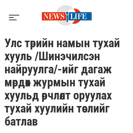
Улс төрийн намын тухай
хууль /Шинэчилсэн
найруулга/-ийг дагаж
мөрдөх журмын тухай
хуульд өөрчлөлт оруулах
тухай хуулийн төслийг
батлав