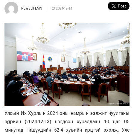
NEWSLIFEMN
2024-12-14
Улсын Их Хурлын 2024 оны намрын ээлжит чуулганы
өнөөдрийн (2024.12.13) нэгдсэн хуралдаан 10 цаг 05
минутад гишүүдийн 52.4 хувийн ирцтэй эхэлж, Улс