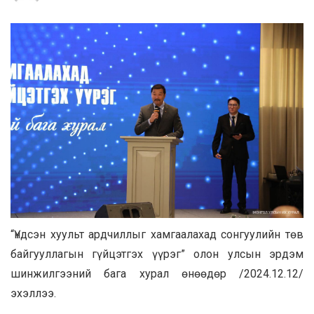
“Үндсэн хуульт ардчиллыг хамгаалахад сонгуулийн төв
байгууллагын гүйцэтгэх үүрэг” олон улсын эрдэм
шинжилгээний бага хурал өнөөдөр /2024.12.12/
эхэллээ.