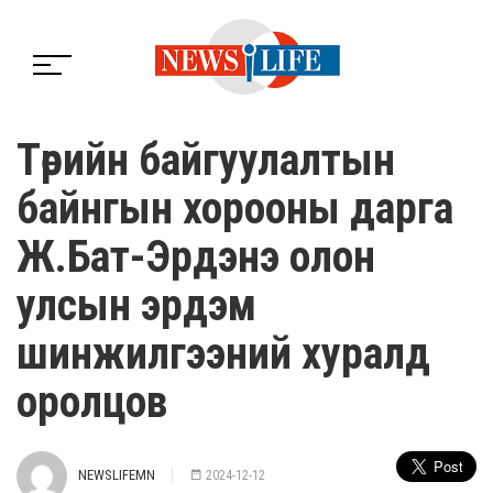
Төрийн байгуулалтын
байнгын хорооны дарга
Ж.Бат-Эрдэнэ олон
улсын эрдэм
шинжилгээний хуралд
оролцов
NEWSLIFEMN
2024-12-12