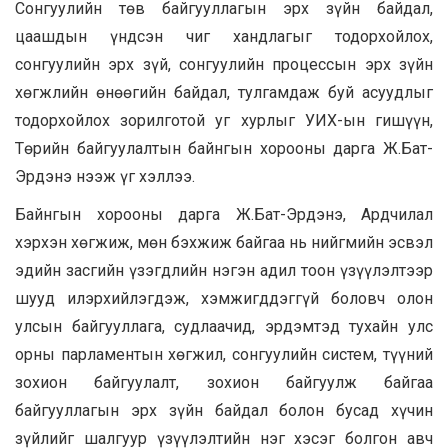
Сонгуулийн төв байгууллагын эрх зүйн байдал,
цаашдын үндсэн чиг хандлагыг тодорхойлох,
сонгуулийн эрх зүй, сонгуулийн процессын эрх зүйн
хөгжлийн өнөөгийн байдал, тулгамдаж буй асуудлыг
тодорхойлох зорилготой уг хурлыг УИХ-ын гишүүн,
Төрийн байгуулалтын байнгын хорооны дарга Ж.Бат-
Эрдэнэ нээж үг хэллээ.
Байнгын хорооны дарга Ж.Бат-Эрдэнэ, Ардчилал
хэрхэн хөгжиж, мөн бэхжиж байгаа нь нийгмийн эсвэл
эдийн засгийн үзэгдлийн нэгэн адил тоон үзүүлэлтээр
шууд илэрхийлэгдэж, хэмжигддэггүй боловч олон
улсын байгууллага, судлаачид, эрдэмтэд тухайн улс
орны парламентын хөгжил, сонгуулийн систем, түүний
зохион байгуулалт, зохион байгуулж байгаа
байгууллагын эрх зүйн байдал болон бусад хүчин
зүйлийг шалгуур үзүүлэлтийн нэг хэсэг болгон авч