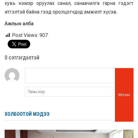
хувь нэмэр оруулах санал, санаачилга гарна гэдэгт
итгэлтэй байна гээд оролцогчдод амжилт хүсэв.
Ажлын алба
Post Views:
907
0 cэтгэгдэлтэй
Илгээх
ХОЛБООТОЙ МЭДЭЭ