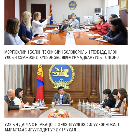
МЭРГЭЖЛИЙН БОЛОН ТЕХНИКИЙН БОЛОВСРОЛЫН ТӨГСӨГЧДӨД ОЛОН
УЛСЫН ХЭМЖЭЭНД ХҮЛЭЭН ЗӨВШӨӨРӨГДӨХ УР ЧАДВАРУУДЫГ ОЛГОНО
УИХ-ЫН ДАРГА С.БЯМБАЦОГТ: ХЭЛЭЛЦҮҮЛГЭЭС ИЛҮҮ ХЭРЭГЖИЛТ,
АМЛАЛТААС ИЛҮҮ БОДИТ ҮР ДҮН ЧУХАЛ