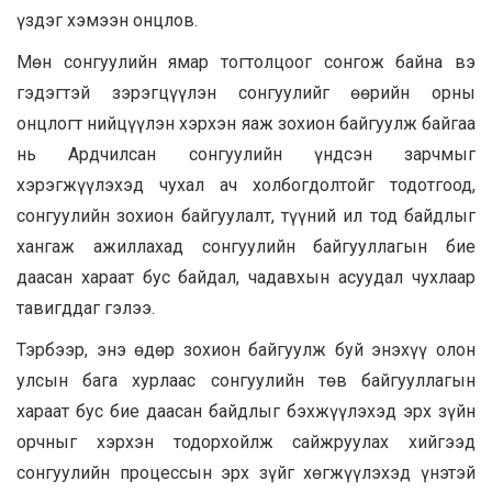
үздэг хэмээн онцлов.
Мөн сонгуулийн ямар тогтолцоог сонгож байна вэ
гэдэгтэй зэрэгцүүлэн сонгуулийг өөрийн орны
онцлогт нийцүүлэн хэрхэн яаж зохион байгуулж байгаа
нь Ардчилсан сонгуулийн үндсэн зарчмыг
хэрэгжүүлэхэд чухал ач холбогдолтойг тодотгоод,
сонгуулийн зохион байгуулалт, түүний ил тод байдлыг
хангаж ажиллахад сонгуулийн байгууллагын бие
даасан хараат бус байдал, чадавхын асуудал чухлаар
тавигддаг гэлээ.
Тэрбээр, энэ өдөр зохион байгуулж буй энэхүү олон
улсын бага хурлаас сонгуулийн төв байгууллагын
хараат бус бие даасан байдлыг бэхжүүлэхэд эрх зүйн
орчныг хэрхэн тодорхойлж сайжруулах хийгээд
сонгуулийн процессын эрх зүйг хөгжүүлэхэд үнэтэй