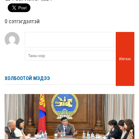
0 cэтгэгдэлтэй
Илгээх
ХОЛБООТОЙ МЭДЭЭ