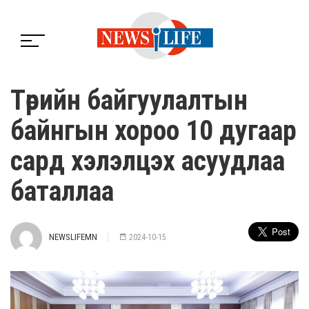
Төрийн байгуулалтын
байнгын хороо 10 дугаар
сард хэлэлцэх асуудлаа
баталлаа
NEWSLIFEMN
2024-10-15