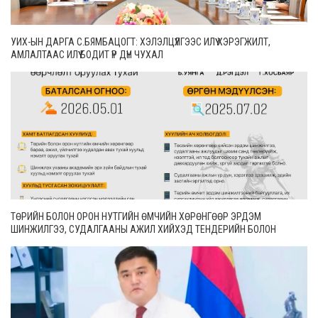
УИХ-ЫН ДАРГА С.БЯМБАЦОГТ: ХЭЛЭЛЦҮҮЛГЭЭС ИЛҮҮ ХЭРЭГЖИЛТ,
АМЛАЛТААС ИЛҮҮ БОДИТ ҮР ДҮН ЧУХАЛ
ТӨРИЙН БОЛОН ОРОН НУТГИЙН ӨМЧИЙН ХӨРӨНГӨӨР ЭРДЭМ
ШИНЖИЛГЭЭ, СУДАЛГААНЫ АЖИЛ ХИЙХЭД ТЕНДЕРИЙН БОЛОН
ГҮЙЦЭТГЭЛИЙН БАТАЛГАА ГАРГАХГҮЙ