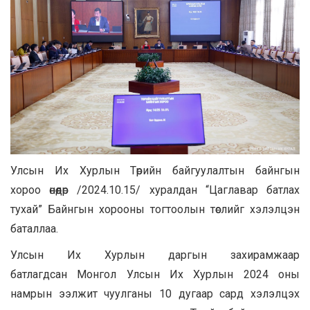
Улсын Их Хурлын Төрийн байгуулалтын байнгын
хороо өнөөдөр /2024.10.15/ хуралдан “Цаглавар батлах
тухай” Байнгын хорооны тогтоолын төслийг хэлэлцэн
баталлаа.
Улсын Их Хурлын даргын захирамжаар
батлагдсан Монгол Улсын Их Хурлын 2024 оны
намрын ээлжит чуулганы 10 дугаар сард хэлэлцэх