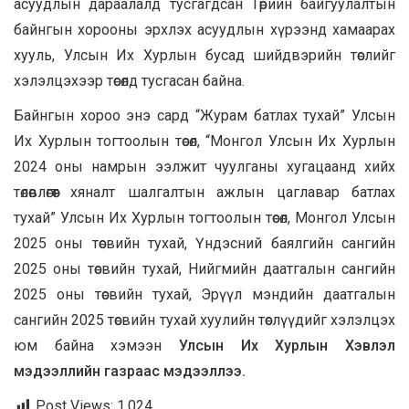
асуудлын дараалалд тусгагдсан Төрийн байгуулалтын
байнгын хорооны эрхлэх асуудлын хүрээнд хамаарах
хууль, Улсын Их Хурлын бусад шийдвэрийн төслийг
хэлэлцэхээр төсөлд тусгасан байна.
Байнгын хороо энэ сард “Журам батлах тухай” Улсын
Их Хурлын тогтоолын төсөл, “Монгол Улсын Их Хурлын
2024 оны намрын ээлжит чуулганы хугацаанд хийх
төлөвлөгөөт хяналт шалгалтын ажлын цаглавар батлах
тухай” Улсын Их Хурлын тогтоолын төсөл, Монгол Улсын
2025 оны төсвийн тухай, Үндэсний баялгийн сангийн
2025 оны төсвийн тухай, Нийгмийн даатгалын сангийн
2025 оны төсвийн тухай, Эрүүл мэндийн даатгалын
сангийн 2025 төсвийн тухай хуулийн төслүүдийг хэлэлцэх
юм байна хэмээн
Улсын Их Хурлын Хэвлэл
мэдээллийн газраас мэдээллээ.
Post Views:
1,024