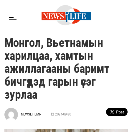
Монгол, Вьетнамын
харилцаа, хамтын
ажиллагааны баримт
бичгүүдэд гарын үсэг
зурлаа
NEWSLIFEMN
2024-09-30