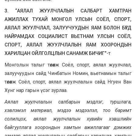
3. “АЯЛАЛ ЖУУЛЧЛАЛЫН САЛБАРТ ХАМТРАН
АЖИЛЛАХ ТУХАЙ МОНГОЛ УЛСЫН СОЁЛ, СПОРТ,
АЯЛАЛ ЖУУЛЧЛАЛ, ЗАЛУУЧУУДЫН ЯАМ БОЛОН БҮГД
НАЙРАМДАХ СОЦИАЛИСТ ВЬЕТНАМ УЛСЫН СОЁЛ,
СПОРТ, АЯЛАЛ ЖУУЛЧЛАЛЫН ЯАМ ХООРОНДЫН
ХАРИЛЦАН ОЙЛГОЛЦЛЫН САНАМЖ БИЧИГ”
-т
Монголын талыг төлөөлж Соёл, спорт, аялал жуулчлал,
залуучуудын сайд Чинбатын Номин, вьетнамын талыг
төлөөлж Соёл, спорт, аялал жуулчлалын сайд Нгуен Ван
Хунг нар гарын үсэг зурлаа.
Аялал жуулчлалын салбарын мэдлэг, туршлага,
хэвлэмэл материал, мэдээ мэдээлэл, тоо баримт
солилцох, аялал жуулчлалын хувийн хэвшлийн
байгууллага хоорондын хамтын ажиллагааг дэмжих
замаар аялал жуулчлалын салбарын харилцаа, хамтын