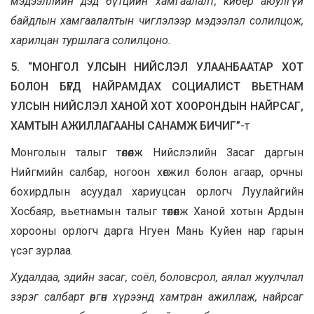
мэдээллийн дэд бүтцийн хамгаалалт, кибер аюулгүй
байдлын хамгаалалтын чиглэлээр мэдээлэл солилцож,
харилцан туршлага солилцоно.
5. “МОНГОЛ УЛСЫН НИЙСЛЭЛ УЛААНБААТАР ХОТ
БОЛОН БҮГД НАЙРАМДАХ СОЦИАЛИСТ ВЬЕТНАМ
УЛСЫН НИЙСЛЭЛ ХАНОЙ ХОТ ХООРОНДЫН НАЙРСАГ,
ХАМТЫН АЖИЛЛАГААНЫ САНАМЖ БИЧИГ”
-т
Монголын талыг төлөөлж Нийслэлийн Засаг даргын
Нийгмийн салбар, ногоон хөгжил болон агаар, орчны
бохирдлын асуудал хариуцсан орлогч Луулайгийн
Хосбаяр, вьетнамын талыг төлөөлж Ханой хотын Ардын
хорооны орлогч дарга Нгуен Мань Куйен нар гарын
үсэг зурлаа.
Худалдаа, эдийн засаг, соёл, боловсрол, аялал жуулчлал
зэрэг салбарт өргөн хүрээнд хамтран ажиллаж, найрсаг