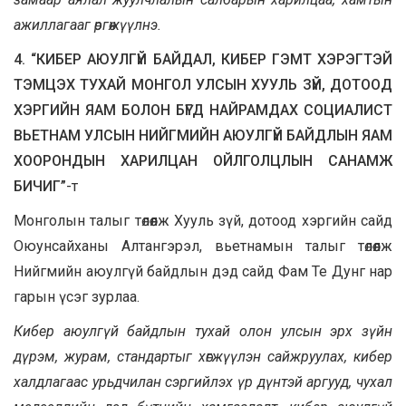
ажиллагааг өргөжүүлнэ.
4. “КИБЕР АЮУЛГҮЙ БАЙДАЛ, КИБЕР ГЭМТ ХЭРЭГТЭЙ
ТЭМЦЭХ ТУХАЙ МОНГОЛ УЛСЫН ХУУЛЬ ЗҮЙ, ДОТООД
ХЭРГИЙН ЯАМ БОЛОН БҮГД НАЙРАМДАХ СОЦИАЛИСТ
ВЬЕТНАМ УЛСЫН НИЙГМИЙН АЮУЛГҮЙ БАЙДЛЫН ЯАМ
ХООРОНДЫН ХАРИЛЦАН ОЙЛГОЛЦЛЫН САНАМЖ
БИЧИГ”
-т
Монголын талыг төлөөлж Хууль зүй, дотоод хэргийн сайд
Оюунсайханы Алтангэрэл, вьетнамын талыг төлөөлж
Нийгмийн аюулгүй байдлын дэд сайд Фам Те Дунг нар
гарын үсэг зурлаа.
Кибер аюулгүй байдлын тухай олон улсын эрх зүйн
дүрэм, журам, стандартыг хөгжүүлэн сайжруулах, кибер
халдлагаас урьдчилан сэргийлэх үр дүнтэй аргууд, чухал