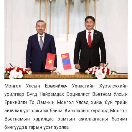
Монгол Улсын Ерөнхийлөгч Ухнаагийн Хүрэлсүхийн
урилгаар Бүгд Найрамдах Социалист Вьетнам Улсын
Ерөнхийлөгч То Лам-ын Монгол Улсад хийж буй төрийн
айлчлал үргэлжилж байна. Айлчлалын хүрээнд Монгол,
Вьетнамын харилцаа, хамтын ажиллагааны баримт
бичгүүдэд гарын үсэг зурлаа.