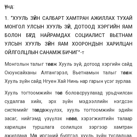
Үүнд:
1. “ХУУЛЬ ЗҮЙН САЛБАРТ ХАМТРАН АЖИЛЛАХ ТУХАЙ
МОНГОЛ УЛСЫН ХУУЛЬ ЗҮЙ, ДОТООД ХЭРГИЙН ЯАМ
БОЛОН БҮГД НАЙРАМДАХ СОЦИАЛИСТ ВЬЕТНАМ
УЛСЫН ХУУЛЬ ЗҮЙН ЯАМ ХООРОНДЫН ХАРИЛЦАН
ОЙЛГОЛЦЛЫН САНАМЖ БИЧИГ”
-т
Монголын талыг төлөөлж Хууль зүй, дотоод хэргийн сайд
Оюунсайханы Алтангэрэл, Вьетнамын талыг төлөөлж
Хууль зүйн сайд Нгуен Хай Нинь нар гарын үсэг зурлаа.
Хууль тогтоомжийн төсөл боловсруулахад урьдчилсан
судалгаа хийх, эрх зүйн мэдээллийн нэгдсэн
системийг төгөлдөржүүлэх, хууль тогтоомжийн эдийн
засаг, нийгэмд үзүүлэх нөлөөлөл, хэрэгжилтийн талаар
харилцан туршлага солилцох зэргээр хамтран
ажиллана. Мөн иргэний бүртгэл, хууль зүйн туслалцаа,