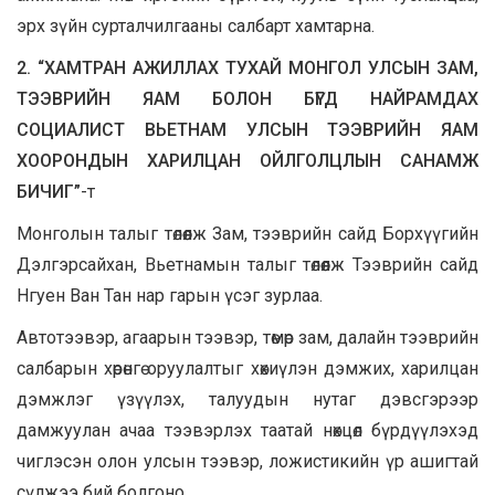
эрх зүйн сурталчилгааны салбарт хамтарна.
2. “ХАМТРАН АЖИЛЛАХ ТУХАЙ МОНГОЛ УЛСЫН ЗАМ,
ТЭЭВРИЙН ЯАМ БОЛОН БҮГД НАЙРАМДАХ
СОЦИАЛИСТ ВЬЕТНАМ УЛСЫН ТЭЭВРИЙН ЯАМ
ХООРОНДЫН ХАРИЛЦАН ОЙЛГОЛЦЛЫН САНАМЖ
БИЧИГ”
-т
Монголын талыг төлөөлж Зам, тээврийн сайд Борхүүгийн
Дэлгэрсайхан, Вьетнамын талыг төлөөлж Тээврийн сайд
Нгуен Ван Тан нар гарын үсэг зурлаа.
Автотээвэр, агаарын тээвэр, төмөр зам, далайн тээврийн
салбарын хөрөнгө оруулалтыг хөхиүлэн дэмжих, харилцан
дэмжлэг үзүүлэх, талуудын нутаг дэвсгэрээр
дамжуулан ачаа тээвэрлэх таатай нөхцөл бүрдүүлэхэд
чиглэсэн олон улсын тээвэр, ложистикийн үр ашигтай
сүлжээ бий болгоно.