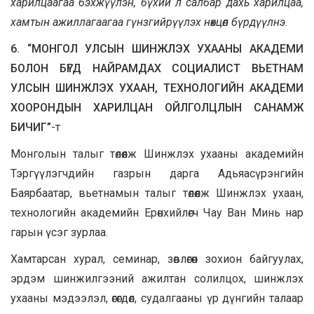
харилцаагаа бэхжүүлэн, бүхий л салбар дахь харилцаа,
хамтын ажиллагаагаа гүнзгийрүүлэх нөхцөл бүрдүүлнэ.
6. “МОНГОЛ УЛСЫН ШИНЖЛЭХ УХААНЫ АКАДЕМИ
БОЛОН БҮГД НАЙРАМДАХ СОЦИАЛИСТ ВЬЕТНАМ
УЛСЫН ШИНЖЛЭХ УХААН, ТЕХНОЛОГИЙН АКАДЕМИ
ХООРОНДЫН ХАРИЛЦАН ОЙЛГОЛЦЛЫН САНАМЖ
БИЧИГ”
-т
Монголын талыг төлөөлж Шинжлэх ухааны академийн
Тэргүүлэгчдийн газрын дарга Адьяасүрэнгийн
Баярбаатар, вьетнамын талыг төлөөлж Шинжлэх ухаан,
технологийн академийн Ерөнхийлөгч Чау Ван Минь нар
гарын үсэг зурлаа.
Хамтарсан хурал, семинар, зөвлөгөөн зохион байгуулах,
эрдэм шинжилгээний ажилтан солилцох, шинжлэх
ухааны мэдээлэл, өгөгдөл, судалгааны үр дүнгийн талаар