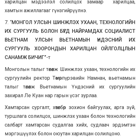
харилцан мэдээлэл солилцох замаар харилцаа,
хамтын ажиллагааг гүнзгийрүүлнэ.
7. “
МОНГОЛ УЛСЫН ШИНЖЛЭХ УХААН, ТЕХНОЛОГИЙН
ИХ СУРГУУЛЬ БОЛОН БҮГД НАЙРАМДАХ СОЦИАЛИСТ
ВЬЕТНАМ УЛСЫН ВЬЕТНАМЫН ҮНДЭСНИЙ ИХ
СУРГУУЛЬ ХООРОНДЫН ХАРИЛЦАН ОЙЛГОЛЦЛЫН
САНАМЖ БИЧИГ”
-т
Монголын талыг төлөөлж Шинжлэх ухаан, технологийн их
сургуулийн ректор Төмөрпүрэвийн Намнан, вьетнамын
талыг төлөөлж Вьетнамын Үндэсний их сургуулийн
захирал Ле Куан нар гарын үсэг зурлаа.
Хамтарсан сургалт, хөтөлбөр зохион байгуулах, арга зүй,
туршлага солилцох, шинжлэх ухаан болон технологийн
салбарт хамтарсан судалгаа хийх, судлаач эрдэмтэн
мэргэшүүлэх болон оюутан харилцан солилцоно.