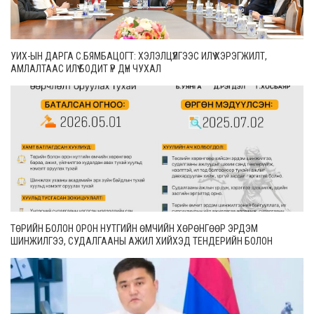
УИХ-ЫН ДАРГА С.БЯМБАЦОГТ: ХЭЛЭЛЦҮҮЛГЭЭС ИЛҮҮ ХЭРЭГЖИЛТ,
АМЛАЛТААС ИЛҮҮ БОДИТ ҮР ДҮН ЧУХАЛ
ТӨРИЙН БОЛОН ОРОН НУТГИЙН ӨМЧИЙН ХӨРӨНГӨӨР ЭРДЭМ
ШИНЖИЛГЭЭ, СУДАЛГААНЫ АЖИЛ ХИЙХЭД ТЕНДЕРИЙН БОЛОН
ГҮЙЦЭТГЭЛИЙН БАТАЛГАА ГАРГАХГҮЙ