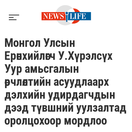
Монгол Улсын
Ерөнхийлөгч У.Хүрэлсүх
Уур амьсгалын
өөрчлөлтийн асуудлаарх
дэлхийн удирдагчдын
дээд түвшний уулзалтад
оролцохоор мордлоо