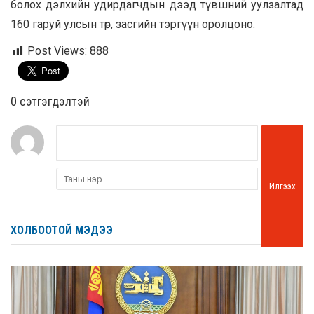
болох дэлхийн удирдагчдын дээд түвшний уулзалтад
160 гаруй улсын төр, засгийн тэргүүн оролцоно.
Post Views:
888
0 cэтгэгдэлтэй
Илгээх
ХОЛБООТОЙ МЭДЭЭ