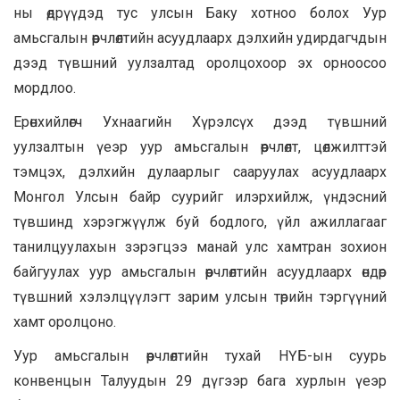
ны өдрүүдэд тус улсын Баку хотноо болох Уур
амьсгалын өөрчлөлтийн асуудлаарх дэлхийн удирдагчдын
дээд түвшний уулзалтад оролцохоор эх орноосоо
мордлоо.
Ерөнхийлөгч Ухнаагийн Хүрэлсүх дээд түвшний
уулзалтын үеэр уур амьсгалын өөрчлөлт, цөлжилттэй
тэмцэх, дэлхийн дулаарлыг сааруулах асуудлаарх
Монгол Улсын байр суурийг илэрхийлж, үндэсний
түвшинд хэрэгжүүлж буй бодлого, үйл ажиллагааг
танилцуулахын зэрэгцээ манай улс хамтран зохион
байгуулах уур амьсгалын өөрчлөлтийн асуудлаарх өндөр
түвшний хэлэлцүүлэгт зарим улсын төрийн тэргүүний
хамт оролцоно.
Уур амьсгалын өөрчлөлтийн тухай НҮБ-ын суурь
конвенцын Талуудын 29 дүгээр бага хурлын үеэр