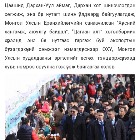
Цаашид Дархан-Уул аймаг, Дархан хот шинэчлэгдэн
хөгжиж, энэ бүс нутагт шинэ үйлдвэрүүд байгуулагдаж,
Монгол Улсын Ерөнхийлөгчийн санаачилсан “Хүнсний
хангамж, аюулгүй байдал”, “Цагаан алт” хөтөлбөрийн
хүрээнд энэ бүс нутгаас гаргаж буй экспортын
бүтээгдэхүүний хэмжээг нэмэгдүүлснээр ОХУ, Монгол
Улсын худалдааны эргэлтийг өсгөх, тэнцвэржүүлэхэд
хувь нэмрээ оруулна гэж үзэж байгаагаа хэлэв.