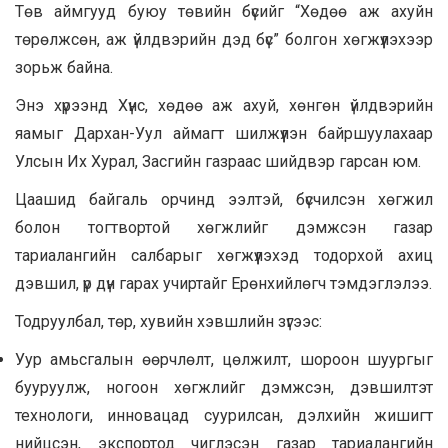
Төв аймгууд буюу төвийн бүсийг “Хөдөө аж ахуйн
төрөлжсөн, аж үйлдвэрийн дэд бүс” болгон хөгжүүлэхээр
зорьж байна.
Энэ хүрээнд Хүнс, хөдөө аж ахуй, хөнгөн үйлдвэрийн
яамыг Дархан-Уул аймагт шилжүүлэн байршуулахаар
Улсын Их Хурал, Засгийн газраас шийдвэр гарсан юм.
Цаашид байгаль орчинд ээлтэй, бүсчилсэн хөгжил
болон тогтвортой хөгжлийг дэмжсэн газар
тариалангийн салбарыг хөгжүүлэхэд тодорхой ахиц
дэвшил, үр дүн гарах учиртайг Ерөнхийлөгч тэмдэглэлээ.
Тодруулбал, төр, хувийн хэвшлийн зүгээс:
Уур амьсгалын өөрчлөлт, цөлжилт, шороон шуургыг
бууруулж, ногоон хөгжлийг дэмжсэн, дэвшилтэт
технологи, инновацад суурилсан, дэлхийн жишигт
нийцсэн, экспортод чиглэсэн газар тариалангийн