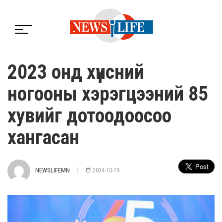
2023 онд хүнсний
ногооны хэрэгцээний 85
хувийг дотоодоосоо
хангасан
NEWSLIFEMN
2024-10-19