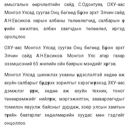
амьсгалын өөрчлөлтийн сайд С.Одонтуяа, ОХУ-аас
Монгол Улсад суугаа Онц бөгөөд Бүрэн эрхт Элчин сайд
А.Н.Евсиков нарын албаны төлөөлөгчид, салбарын үе
үеийн ажилтан, албан хаагчдын төлөөлөл, иргэд
оролцлоо.
ОХУ-аас Монгол Улсад суугаа Онц бөгөөд Бүрэн эрхт
Элчин сайд А.Н.Евсиков Монгол Улс атар газар
эзэмшсэний 65 жилийн ойн баярын мэндийг хүргэв.
Монгол Улсад шинжлэх ухааны үндэслэлтэй хөдөө аж
ахуйн салбарыг бүрдүүлэх зорилтыг хэрэгжүүлэхэд ЗХУ-аас
дэмжлэг үзүүлж, хөдөө аж ахуйн техник, тоног
төхөөрөмжийг нийлүүлж, мэргэжилтэн, зааварлагчдыг
томилон явуулж байсныг дурдаж, хоёр улсын хамтын
түүхийн баатарлаг хөдөлмөрийн хуудас мөн гэдгийг
онцоллоо.