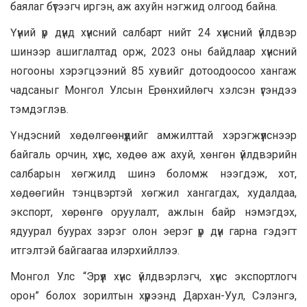
баялаг бүтээгч иргэн, аж ахуйн нэгжид олгоод байна.
Үүний үр дүнд хүнсний салбарт нийт 24 хүнсний үйлдвэр
шинээр ашиглалтад орж, 2023 оны байдлаар хүнсний
ногооны хэрэгцээний 85 хувийг дотоодоосоо хангаж
чадсаныг Монгол Улсын Ерөнхийлөгч хэлсэн үгэндээ
тэмдэглэв.
Үндэсний хөдөлгөөнүүдийг амжилттай хэрэгжүүлснээр
байгаль орчин, хүнс, хөдөө аж ахуй, хөнгөн үйлдвэрийн
салбарын хөгжилд шинэ боломж нээгдэж, хот,
хөдөөгийн тэнцвэртэй хөгжил хангагдах, худалдаа,
экспорт, хөрөнгө оруулалт, ажлын байр нэмэгдэх,
ядуурал буурах зэрэг олон эерэг үр дүн гарна гэдэгт
итгэлтэй байгаагаа илэрхийллээ.
Монгол Улс “Эрүүл хүнс үйлдвэрлэгч, хүнс экспортлогч
орон” болох зорилтын хүрээнд Дархан-Уул, Сэлэнгэ,