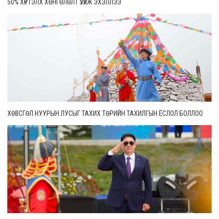
50% ХҮРТЭЛХ ХӨНГӨЛӨЛТ ҮЗҮҮЛЖ ЭХЭЛЛЭЭ
ХӨВСГӨЛ НУУРЫН ЛУСЫГ ТАХИХ ТӨРИЙН ТАХИЛГЫН ЁСЛОЛ БОЛЛОО