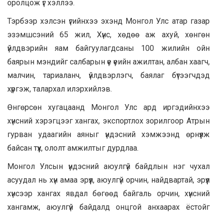
оролцож үг хэллээ.
Тэрбээр хэлсэн үгийнхээ эхэнд Монгол Улс атар газар
эзэмшсэний 65 жил, Хүнс, хөдөө аж ахуй, хөнгөн
үйлдвэрийн яам байгуулагдсаны 100 жилийн ойн
баярын мэндийг салбарын үе үеийн ажилтан, албан хаагч,
малчин, тариаланч, үйлдвэрлэгч, баялаг бүтээгчдэд
хүргэж, талархал илэрхийлэв.
Өнгөрсөн хугацаанд Монгол Улс ард иргэдийнхээ
хүнсний хэрэгцээг хангах, экспортлох зорилгоор Атрын
гурван удаагийн аяныг үндэсний хэмжээнд өрнүүлж
байсан түүх, ололт амжилтыг дурдлаа.
Монгол Улсын үндэсний аюулгүй байдлын нэг чухал
асуудал нь хүн амаа эрүүл, аюулгүй орчин, найдвартай, эрүүл
хүнсээр хангах явдал бөгөөд байгаль орчин, хүнсний
хангамж, аюулгүй байдалд онцгой анхаарах ёстойг