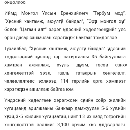
онцоллоо.
Иймд Монгол Улсын Ерөнхийлөгч “Тэрбум мод”,
“Хүнсний хангамж, аюулгүй байдал”, “Эрүүл монгол хүн”
болон “Цагаан алт” зэрэг үндэсний хөдөлгөөнүүдийг улс
орон даяар санаачлан хэрэгжүүлж байгааг тэмдэглэв.
Тухайлбал, “Хүнсний хангамж, аюулгүй байдал” үндэсний
хөдөлгөөний хүрээнд төр, захиргааны 35 байгууллага
хамтран ажиллаж, хууль дүрэм, төсөв санхүү,
хөнгөлөлттэй зээл, гааль татварын хөнгөлөлт,
чөлөөлөлтөөс эхлүүлээд 114 төрлийн арга хэмжээг
хэрэгжүүлэн ажиллаж байгаа юм.
Үндэсний хөдөлгөөн хэрэгжсэн сүүлийн хоёр жилийн
хугацаанд арилжааны банкаар дамжуулан 5-6 хувийн
хүүтэй, 3-5 жилийн хугацаатай, нийт 1.3 их наяд төгрөгийн
хөнгөлөлттэй зээлийг 3,100 орчим хүнс үйлдвэрлэгч,