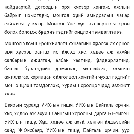
найдвартай, дотоодын эрүүл хүнсээр хангаж, ажлын
байрыг нэмэгдүүлж, монгол хүний амьдралын чанар
сайжирч, улмаар Монгол Улс хүнс экспортлогч орон
болох боломж бүрдэнэ гэдгийг онцлон тэмдэглэлээ.
Монгол Улсын Ерөнхийлөгч Ухнаагийн Хүрэлсүх эх орноо
эрүүл хүнсээр хангах их үйлсэд хүнс, хөдөө аж ахуйн
салбарын ажилтан, албан хаагчид, үйлдвэрлэгчид,
баялаг бүтээгчдийн дэмжлэг, манлайлал, хамтын
ажиллагаа, харилцан ойлголцол хамгийн чухал гэдгийг
мөн онцлон тэмдэглэж, хурлын оролцогчдод амжилт
хүсэв.
Баярын хуралд УИХ-ын гишүүн, УИХ-ын Байгаль орчин,
хүнс, хөдөө аж ахуйн байнгын хорооны дарга Б.Бейсен,
УИХ-ын гишүүн, Хүнс, хөдөө аж ахуй, хөнгөн үйлдвэрийн
сайд Ж.Энхбаяр, УИХ-ын гишүүн, Байгаль орчин, уур