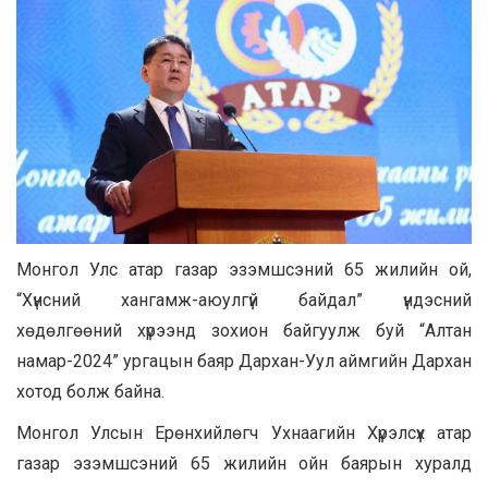
Монгол Улс атар газар эзэмшсэний 65 жилийн ой,
“Хүнсний хангамж-аюулгүй байдал” үндэсний
хөдөлгөөний хүрээнд зохион байгуулж буй “Алтан
намар-2024” ургацын баяр Дархан-Уул аймгийн Дархан
хотод болж байна.
Монгол Улсын Ерөнхийлөгч Ухнаагийн Хүрэлсүх атар
газар эзэмшсэний 65 жилийн ойн баярын хуралд