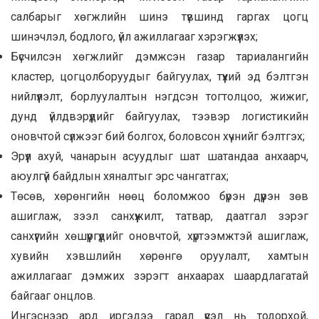
салбарыг хөгжлийн шинэ түвшинд гаргах цогц
шинэчлэл, бодлого, үйл ажиллагааг хэрэгжүүлэх;
Бүсчилсэн хөгжлийг дэмжсэн газар тариалангийн
кластер, цогцолборуудыг байгуулах, түүхий эд бэлтгэн
нийлүүлэлт, борлуулалтын нэгдсэн тогтолцоо, жижиг,
дунд үйлдвэрүүдийг байгуулах, тээвэр логистикийн
оновчтой сүлжээг бий болгох, боловсон хүчнийг бэлтгэх;
Эрүүл ахуй, чанарын асуудлыг шат шатандаа анхаарч,
аюулгүй байдлын хяналтыг эрс чангатгах;
Төсөв, хөрөнгийн нөөц боломжоо бүрэн дүүрэн зөв
ашиглаж, зээл санхүүжилт, татвар, даатгал зэрэг
санхүүгийн хөшүүргүүдийг оновчтой, хүртээмжтэй ашиглаж,
хувийн хэвшлийн хөрөнгө оруулалт, хамтын
ажиллагааг дэмжих зэрэгт анхаарах шаардлагатай
байгааг онцлов.
Ингэснээр ард иргэдээ гарал үүсэл нь тодорхой,