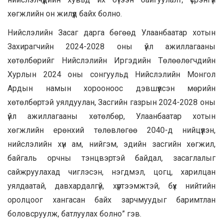
хөгжлийн он жилүүд байх болно.
Нийслэлийн Засаг дарга бөгөөд Улаанбаатар хотын
Захирагчийн 2024-2028 оны үйл ажиллагааны
хөтөлбөрийг Нийслэлийн Иргэдийн Төлөөлөгчдийн
Хурлын 2024 оны сонгуульд Нийслэлийн Монгол
Ардын намын хорооноос дэвшүүлсэн мөрийн
хөтөлбөртэй уялдуулан, Засгийн газрын 2024-2028 оны
үйл ажиллагааны хөтөлбөр, Улаанбаатар хотын
хөгжлийн ерөнхий төлөвлөгөө 2040-д нийцүүлэн,
нийслэлийн хүн ам, нийгэм, эдийн засгийн хөгжил,
байгаль орчны тэнцвэртэй байдал, засаглалыг
сайжруулахад чиглэсэн, нэгдмэл, цогц, харилцан
уялдаатай, давхардалгүй, хүртээмжтэй, бүх нийтийн
оролцоог хангасан байх зарчмуудыг баримтлан
боловсруулж, батлуулах болно” гэв.