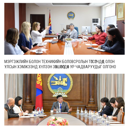
МЭРГЭЖЛИЙН БОЛОН ТЕХНИКИЙН БОЛОВСРОЛЫН ТӨГСӨГЧДӨД ОЛОН
УЛСЫН ХЭМЖЭЭНД ХҮЛЭЭН ЗӨВШӨӨРӨГДӨХ УР ЧАДВАРУУДЫГ ОЛГОНО