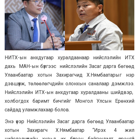
НИТХ-ын анхдугаар хуралдаанаар нийслэлийн ИТХ
дахь МАН-ын бүлгээс нийслэлийн Засаг дарга бөгөөд
Улаанбаатар хотын Захирагчид Х.Нямбаатарыг нэр
дэвшүүлж, төлөөлөгчдийн олонхын саналаар дэмжлээ.
Нийслэлийн ИТХ-ын анхдугаар хуралдааны шийдвэр,
холбогдох баримт бичгийг Монгол Улсын Ерөнхий
сайдад уламжлахаар болов.
Энэ үеэр Нийслэлийн Засаг дарга бөгөөд Улаанбаатар
хотын Захирагч Х.Нямбаатар “Ирэх 4 жил
нийслэлчүүдийн хувьд их бүтээн байгуулалт, үсрэнгүй