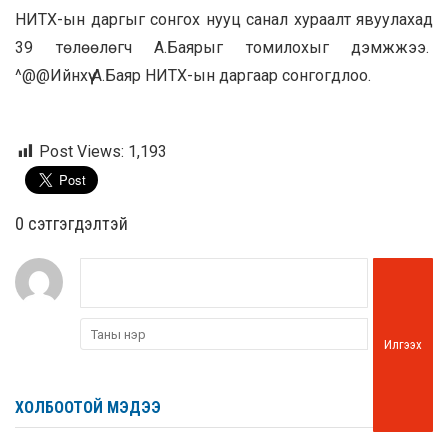
НИТХ-ын даргыг сонгох нууц санал хураалт явуулахад
39 төлөөлөгч А.Баярыг томилохыг дэмжжээ.
^@@Ийнхүү А.Баяр НИТХ-ын даргаар сонгогдлоо.
Post Views:
1,193
0 cэтгэгдэлтэй
Илгээх
ХОЛБООТОЙ МЭДЭЭ