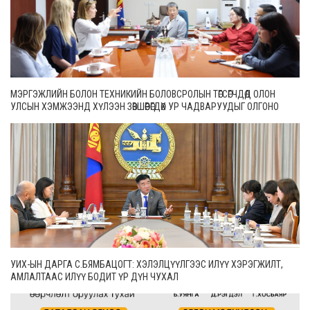
МЭРГЭЖЛИЙН БОЛОН ТЕХНИКИЙН БОЛОВСРОЛЫН ТӨГСӨГЧДӨД ОЛОН
УЛСЫН ХЭМЖЭЭНД ХҮЛЭЭН ЗӨВШӨӨРӨГДӨХ УР ЧАДВАРУУДЫГ ОЛГОНО
УИХ-ЫН ДАРГА С.БЯМБАЦОГТ: ХЭЛЭЛЦҮҮЛГЭЭС ИЛҮҮ ХЭРЭГЖИЛТ,
АМЛАЛТААС ИЛҮҮ БОДИТ ҮР ДҮН ЧУХАЛ