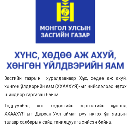
Засгийн газрын хуралдаанаар Хүнс, хөдөө аж ахуй,
хөнгөн үйлдвэрийн яам (ХХААХҮЯ)-ыг нийслэлээс нүүлгэх
шийдвэр гаргасан байна.
Тодруулбал, хот хөдөөгийн сэргэлтийн хүрээнд
ХХААХҮЯ-ыг Дархан-Уул аймаг руу нүүлгэх үйл явцын
талаар салбарын сайд танилцуулга хийсэн байна.