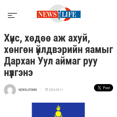
Хүнс, хөдөө аж ахуй,
хөнгөн үйлдвэрийн яамыг
Дархан Уул аймаг руу
нүүлгэнэ
NEWSLIFEMN
2024-09-11