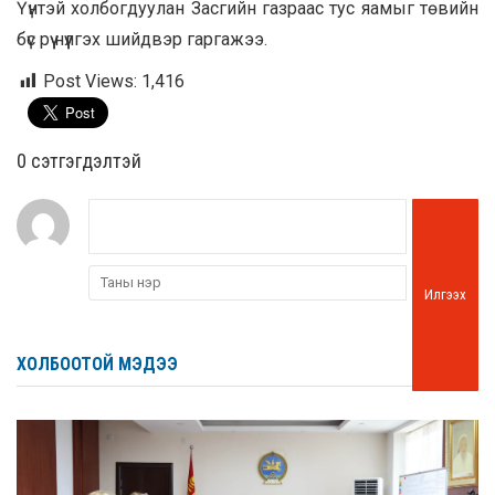
Үүнтэй холбогдуулан Засгийн газраас тус яамыг төвийн
бүс рүү нүүлгэх шийдвэр гаргажээ.
Post Views:
1,416
0 cэтгэгдэлтэй
Илгээх
ХОЛБООТОЙ МЭДЭЭ