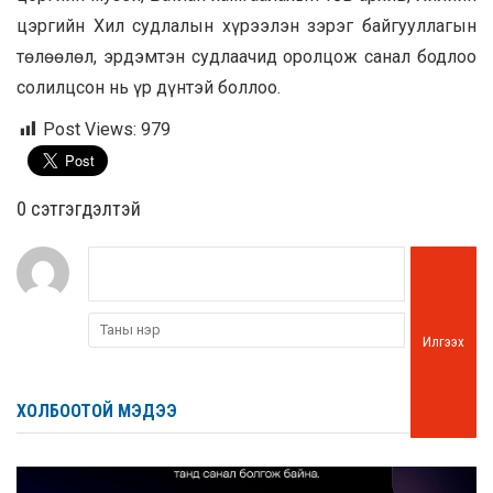
цэргийн Хил судлалын хүрээлэн зэрэг байгууллагын
төлөөлөл, эрдэмтэн судлаачид оролцож санал бодлоо
солилцсон нь үр дүнтэй боллоо.
Post Views:
979
0 cэтгэгдэлтэй
Илгээх
ХОЛБООТОЙ МЭДЭЭ