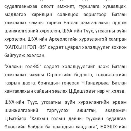
судалгааныхаа ололт амжилт, туршлага хуваалцах,
мэдлэгээ харилцан солилцох зорилгоор Батлан
хамгаалах яамны харьяа Батлан хамгаалахын эрдэм
шинжилгээний хүрээлэн, ШУА-ийн Түүх, угсаатны зүйн
хүрээлэн, ШУА-ийн Археологийн хүрээлэнтэй хамтран
“ХАЛХЫН ГОЛ -85” сэдэвт цуврал хэлэлцүүлэг зохион
байгуулж эхэлсэн.
“Халхын гол-85” сэдэвт хэлэлцүүлгийг нээж Батлан
хамгаалах яамны Стратегийн бодлого, төлөвлөлтийн
газрын дарга, бригадын генерал Ч.Гандирваа, Батлан
хамгаалахын сайдын зөвлөх Ц.Дашзэвэг нар үг хэлэв.
ШУА-ийн Түүх, угсаатны зүйн хүрээлэнгийн эрдэм
шинжилгээний тэргүүлэх ажилтан, академич
Ц.Батбаяр “Халхын голын дайны түүхийн судалгаа:
Өнөөгийн байдал ба цаашдын хандлага”, БХЭШХ-ийн