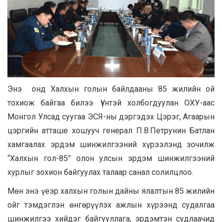
Энэ онд Халхын голын байлдааны 85 жилийн ой
тохиож байгаа билээ. Үүнтэй холбогдуулан ОХУ-аас
Монгол Улсад суугаа ЭСЯ-ны дэргэдэх Цэрэг, Агаарын
цэргийн атташе хошууч генерал П.В.Петрунин Батлан
хамгаалах эрдэм шинжилгээний хүрээлэнд зочилж
“Халхын гол-85” олон улсын эрдэм шинжилгээний
хурлыг зохион байгуулах талаар санал солилцлоо.
Мөн энэ үеэр халхын голын дайны ялалтын 85 жилийн
ойг тэмдэглэн өнгөрүүлэх ажлын хүрээнд судалгаа
шинжилгээ хийдэг байгууллага, эрдэмтэн судлаачид