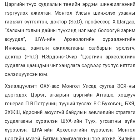
Цэргийн түүх судлалын төвийн эрдэм шинжилгээний
тэргүүлэх ажилтан, Монгол Улсын шинжлэх ухааны
гавьяат зүтгэлтэн, доктор (Sc.D), профессор Х.Шагдар,
“Халхын голын дайны түүхэнд нэг мөр болоогүй зарим
асуудал”, ШУА-ийн Археологийн хүрээлэнгийн
Инновац, хамтын ажиллагааны салбарын эрхлэгч,
доктор (Ph.D) Н.Эрдэнэ-Очир “Цэргийн археологийн
судалгаа цаашдын чиг хандлага сэдвээр тус тус илтгэл
хэлэлцүүлсэн юм.
Хэлэлцүүлэгт ОХУ-аас Монгол Улсад суугаа ЭСЯ-ны
дэргэдэх Цэрэг, агаарын цэргийн Атташе, хошууч
генерал П.В.Петрунин, түүний туслах В.С.Буховец, БХЯ,
ЗХЖШ, Үндэсний аюулгүй байдлын зөвлөлийн стратеги
судалгааны хүрээлэн ШУА-ийн Түүх, угсаатны зүйн
хүрээлэн, ШУА-ийн Археологийн хүрээлэн, Монгол
цэргийн музей, Батлан хамгаалахын төв архив, Хилийн