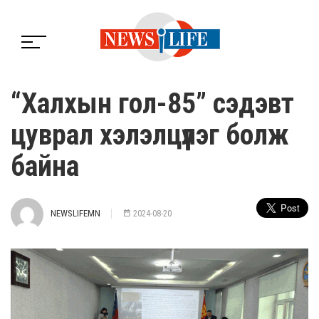
“Халхын гол-85” сэдэвт
цуврал хэлэлцүүлэг болж
байна
NEWSLIFEMN
2024-08-20