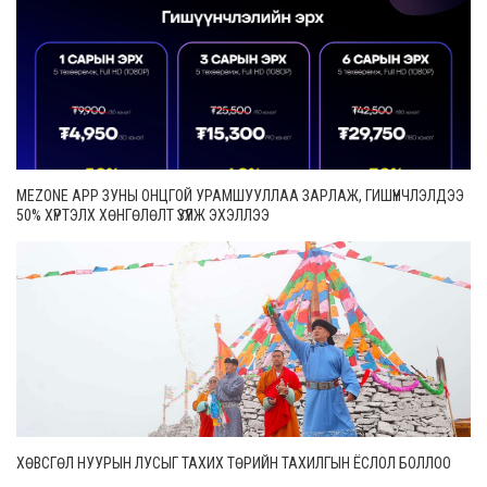
MEZONE APP ЗУНЫ ОНЦГОЙ УРАМШУУЛЛАА ЗАРЛАЖ, ГИШҮҮНЧЛЭЛДЭЭ
50% ХҮРТЭЛХ ХӨНГӨЛӨЛТ ҮЗҮҮЛЖ ЭХЭЛЛЭЭ
ХӨВСГӨЛ НУУРЫН ЛУСЫГ ТАХИХ ТӨРИЙН ТАХИЛГЫН ЁСЛОЛ БОЛЛОО