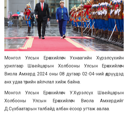
Монгол Улсын Ерөнхийлөгч Ухнаагийн Хүрэлсүхийн
урилгаар Швейцарын Холбооны Улсын Ерөнхийлөгч
Виола Амхерд 2024 оны 08 дугаар 02-04-ний өдрүүдэд
анх удаа төрийн айлчлал хийж байна.
Монгол Улсын Ерөнхийлөгч У.Хүрэлсүх Швейцарын
Холбооны Улсын Ерөнхийлөгч Виола Амхердийг
Д.Сүхбаатарын талбайд албан ёсоор угтаж авлаа.