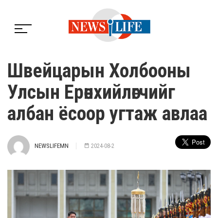
Швейцарын Холбооны
Улсын Ерөнхийлөгчийг
албан ёсоор угтаж авлаа
NEWSLIFEMN
2024-08-2