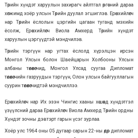
Төрийн хүндэт харуулын захирагч айлтгал өргөсний дараа
хөгжимд хоёр улсын Төрийн дуулал эгшиглэв. Ерөнхийлөгч
нар Төрийн ёслолын цэргийн цагаан туганд мэхийн
ёсолж, Ерөнхийлөгч Виола Амхерд Төрийн хүндэт
харуулын цэргүүдтэй мэндчилэв.
Төрийн тэргүүн нар угтах ёслолд хүрэлцэн ирсэн
Монгол Улсын болон Швейцарын Холбооны Улсын
албаны төлөөлөгчид, Монгол Улсад суугаа Дипломат
төлөөлөгчийн газруудын тэргүүн, Олон улсын байгууллагын
суурин төлөөлөгчидтэй мэндчиллээ.
Ерөнхийлөгч нар Их эзэн Чингис хааны хөшөөнд хүндэтгэл
үзүүлсний дараа Ерөнхийлөгч Виола Амхерд Төрийн ордны
Хүндэт зочны дэвтэрт гарын үсэг зурлаа.
Хоёр улс 1964 оны 05 дугаар сарын 22-ны өдөр дипломат