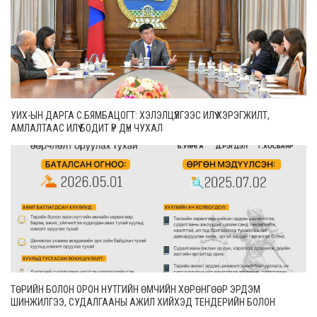
УИХ-ЫН ДАРГА С.БЯМБАЦОГТ: ХЭЛЭЛЦҮҮЛГЭЭС ИЛҮҮ ХЭРЭГЖИЛТ,
АМЛАЛТААС ИЛҮҮ БОДИТ ҮР ДҮН ЧУХАЛ
ТӨРИЙН БОЛОН ОРОН НУТГИЙН ӨМЧИЙН ХӨРӨНГӨӨР ЭРДЭМ
ШИНЖИЛГЭЭ, СУДАЛГААНЫ АЖИЛ ХИЙХЭД ТЕНДЕРИЙН БОЛОН
ГҮЙЦЭТГЭЛИЙН БАТАЛГАА ГАРГАХГҮЙ