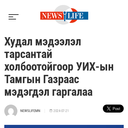
Худал мэдээлэл
тарсантай
холбоотойгоор УИХ-ын
Тамгын Газраас
мэдэгдэл гаргалаа
NEWSLIFEMN
2024-07-21