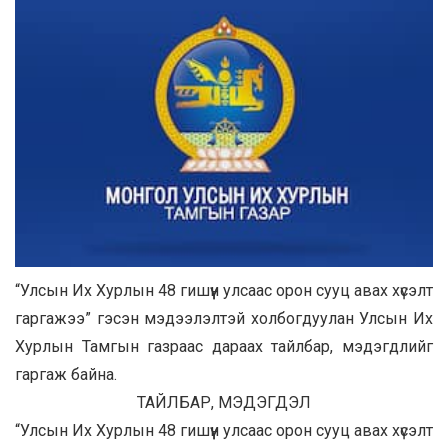
“Улсын Их Хурлын 48 гишүүн улсаас орон сууц авах хүсэлт
гаргажээ” гэсэн мэдээлэлтэй холбогдуулан Улсын Их
Хурлын Тамгын газраас дараах тайлбар, мэдэгдлийг
гаргаж байна.
ТАЙЛБАР, МЭДЭГДЭЛ
“Улсын Их Хурлын 48 гишүүн улсаас орон сууц авах хүсэлт