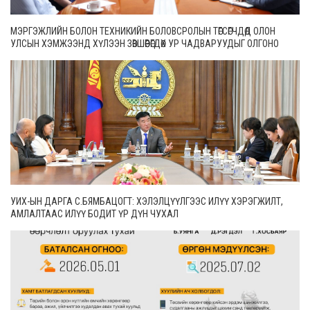
МЭРГЭЖЛИЙН БОЛОН ТЕХНИКИЙН БОЛОВСРОЛЫН ТӨГСӨГЧДӨД ОЛОН
УЛСЫН ХЭМЖЭЭНД ХҮЛЭЭН ЗӨВШӨӨРӨГДӨХ УР ЧАДВАРУУДЫГ ОЛГОНО
УИХ-ЫН ДАРГА С.БЯМБАЦОГТ: ХЭЛЭЛЦҮҮЛГЭЭС ИЛҮҮ ХЭРЭГЖИЛТ,
АМЛАЛТААС ИЛҮҮ БОДИТ ҮР ДҮН ЧУХАЛ