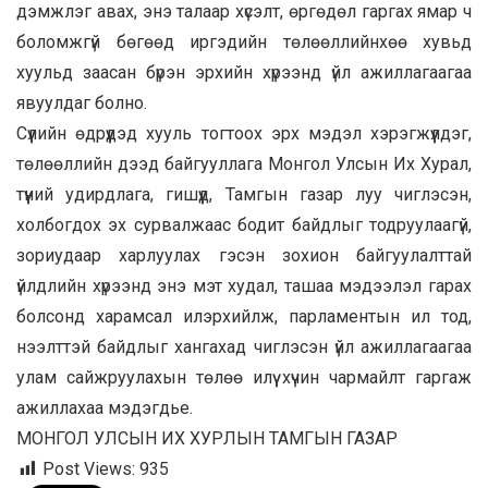
дэмжлэг авах, энэ талаар хүсэлт, өргөдөл гаргах ямар ч
боломжгүй бөгөөд иргэдийн төлөөллийнхөө хувьд
хуульд заасан бүрэн эрхийн хүрээнд үйл ажиллагаагаа
явуулдаг болно.
Сүүлийн өдрүүдэд хууль тогтоох эрх мэдэл хэрэгжүүлдэг,
төлөөллийн дээд байгууллага Монгол Улсын Их Хурал,
түүний удирдлага, гишүүд, Тамгын газар луу чиглэсэн,
холбогдох эх сурвалжаас бодит байдлыг тодруулаагүй,
зориудаар харлуулах гэсэн зохион байгуулалттай
үйлдлийн хүрээнд энэ мэт худал, ташаа мэдээлэл гарах
болсонд харамсал илэрхийлж, парламентын ил тод,
нээлттэй байдлыг хангахад чиглэсэн үйл ажиллагаагаа
улам сайжруулахын төлөө илүү хүчин чармайлт гаргаж
ажиллахаа мэдэгдье.
МОНГОЛ УЛСЫН ИХ ХУРЛЫН ТАМГЫН ГАЗАР
Post Views:
935