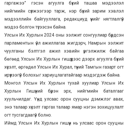
гаргажээ” гэсэн агуулга бүхий ташаа мэдээлэл
нийгмийн сүлжээгээр тарж, нэр бүхий зарим хэвлэл
мэдээллийн байгууллага, редакциуд үүнийг нягтлалгүй
мэдээ болгон түгээсэн байна.
Улсын Их Хурлын 2024 оны ээлжит сонгуулиар бүрдсэн
парламентын үйл ажиллагаа жигдэрч, Намрын ээлжит
чуулганы бэлтгэл ажил хэвийн үргэлжилж байгаа
бөгөөд Улсын Их Хурлын гишүүдээс дээрх агуулга бүхий
хүсэлт, өргөдөл Улсын Их Хурал, түүний Тамгын газарт огт
ирүүлээгүй болохыг хариуцлагатайгаар мэдэгдэж байна.
Монгол Улсын Их Хурлын тухай хуулиар Улсын Их
Хурлын Гишүүний бүрэн эрх, нийгмийн баталгааг
хуульчилдаг. Үүнд улсаас орон сууцны дэмжлэг авах,
энэ талаар хүсэлт гаргах талаар ямар нэгэн зохицуулалт
огт тусгагдаагүй болно.
Иймд Улсын Их Хурлын гишүүн нь улсаас орон сууцны