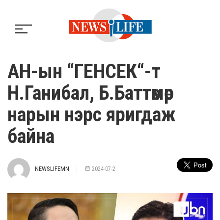
АН-ын “ГЕНСЕК“-т
Н.Ганибал, Б.Баттөмөр
нарын нэрс яригдаж
байна
NEWSLIFEMN
2024-07-2