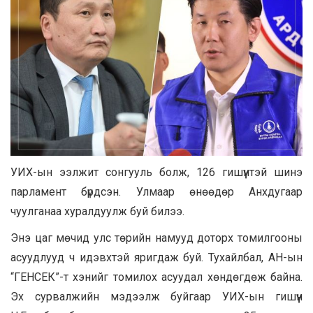
УИХ-ын ээлжит сонгууль болж, 126 гишүүнтэй шинэ
парламент бүрдсэн. Улмаар өнөөдөр Анхдугаар
чуулганаа хуралдуулж буй билээ.
Энэ цаг мөчид улс төрийн намууд доторх томилгооны
асуудлууд ч идэвхтэй яригдаж буй. Тухайлбал, АН-ын
“ГЕНСЕК”-т хэнийг томилох асуудал хөндөгдөж байна.
Эх сурвалжийн мэдээлж буйгаар УИХ-ын гишүүн