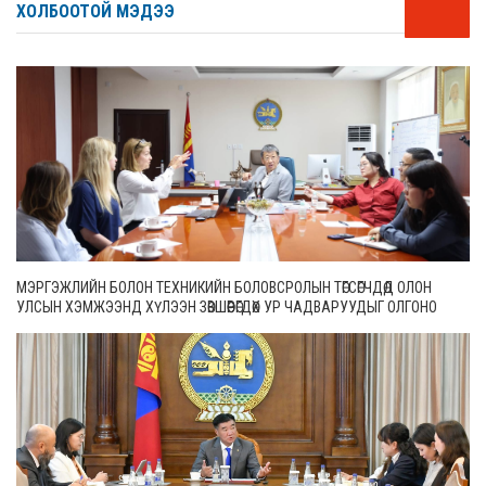
ХОЛБООТОЙ МЭДЭЭ
МЭРГЭЖЛИЙН БОЛОН ТЕХНИКИЙН БОЛОВСРОЛЫН ТӨГСӨГЧДӨД ОЛОН
УЛСЫН ХЭМЖЭЭНД ХҮЛЭЭН ЗӨВШӨӨРӨГДӨХ УР ЧАДВАРУУДЫГ ОЛГОНО