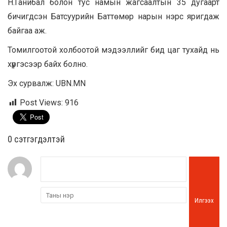
Н.Ганибал болон тус намын жагсаалтын 35 дугаарт
бичигдсэн Батсуурийн Баттөмөр нарын нэрс яригдаж
байгаа аж.
Томилгоотой холбоотой мэдээллийг бид цаг тухайд нь
хүргэсээр байх болно.
Эх сурвалж: UBN.MN
Post Views:
916
0 cэтгэгдэлтэй
Илгээх