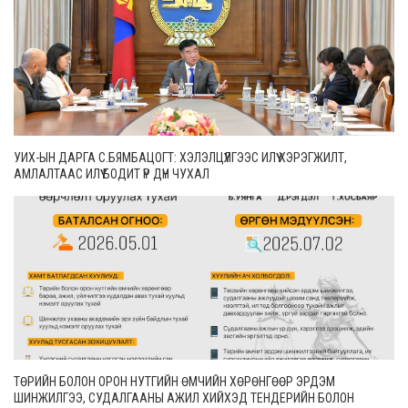
УИХ-ЫН ДАРГА С.БЯМБАЦОГТ: ХЭЛЭЛЦҮҮЛГЭЭС ИЛҮҮ ХЭРЭГЖИЛТ,
АМЛАЛТААС ИЛҮҮ БОДИТ ҮР ДҮН ЧУХАЛ
ТӨРИЙН БОЛОН ОРОН НУТГИЙН ӨМЧИЙН ХӨРӨНГӨӨР ЭРДЭМ
ШИНЖИЛГЭЭ, СУДАЛГААНЫ АЖИЛ ХИЙХЭД ТЕНДЕРИЙН БОЛОН