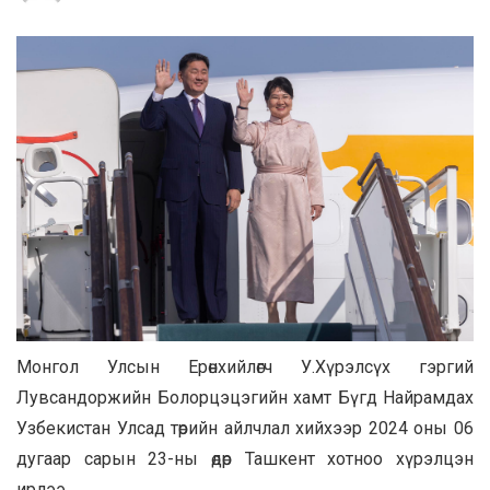
Монгол Улсын Ерөнхийлөгч У.Хүрэлсүх гэргий
Лувсандоржийн Болорцэцэгийн хамт Бүгд Найрамдах
Узбекистан Улсад төрийн айлчлал хийхээр 2024 оны 06
дугаар сарын 23-ны өдөр Ташкент хотноо хүрэлцэн
ирлээ.