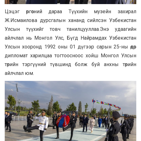
Цэцэг өргөсний дараа Түүхийн музейн захирал
Ж.Исмаилова дурсгалын хананд сийлсэн Узбекистан
Улсын түүхийг товч танилцууллаа.Энэ удаагийн
айлчлал нь Монгол Улс, Бүгд Найрамдах Узбекистан
Улсын хооронд 1992 оны 01 дүгээр сарын 25-ны өдөр
дипломат харилцаа тогтоосноос хойш Монгол Улсын
төрийн тэргүүний түвшинд болж буй анхны төрийн
айлчлал юм.