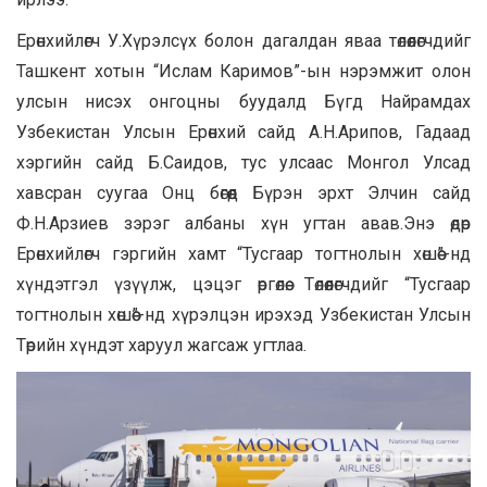
Ерөнхийлөгч У.Хүрэлсүх болон дагалдан яваа төлөөлөгчдийг
Ташкент хотын “Ислам Каримов”-ын нэрэмжит олон
улсын нисэх онгоцны буудалд Бүгд Найрамдах
Узбекистан Улсын Ерөнхий сайд А.Н.Арипов, Гадаад
хэргийн сайд Б.Саидов, тус улсаас Монгол Улсад
хавсран суугаа Онц бөгөөд Бүрэн эрхт Элчин сайд
Ф.Н.Арзиев зэрэг албаны хүн угтан авав.Энэ өдөр
Ерөнхийлөгч гэргийн хамт “Тусгаар тогтнолын хөшөө”-нд
хүндэтгэл үзүүлж, цэцэг өргөлөө. Төлөөлөгчдийг “Тусгаар
тогтнолын хөшөө”-нд хүрэлцэн ирэхэд Узбекистан Улсын
Төрийн хүндэт харуул жагсаж угтлаа.