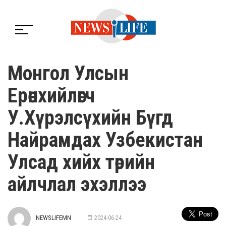
Монгол Улсын
Ерөнхийлөгч
У.Хүрэлсүхийн Бүгд
Найрамдах Узбекистан
Улсад хийх төрийн
айлчлал эхэллээ
NEWSLIFEMN
2024-06-24