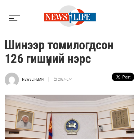
Шинээр томилогдсон
126 гишүүний нэрс
NEWSLIFEMN
2024-07-1