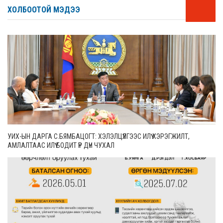
ХОЛБООТОЙ МЭДЭЭ
УИХ-ЫН ДАРГА С.БЯМБАЦОГТ: ХЭЛЭЛЦҮҮЛГЭЭС ИЛҮҮ ХЭРЭГЖИЛТ,
АМЛАЛТААС ИЛҮҮ БОДИТ ҮР ДҮН ЧУХАЛ