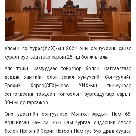
Улсын Их Хурал(УИХ)-ын 2024 оны сонгуулийн санал
хуралт зургаадугаар сарын 28-нд болж өнгөрлөө.
Улс төрийн намуудаас тойргоор болон жагсаалтаар
өрсөлдөж, хамгийн олон санал хүмүүсийг Сонгуулийн
Ерөнхий Хороо(СЕХ)-ноос УИХ-ын гишүүнээр
сонгогдсонд тооцсон тогтоолыг зургаадугаар сарын
30-ны өдөр гаргажээ.
Энэ удаагийн сонгуулиар Монгол Ардын Нам 68,
Ардчилсан Нам 42, ХҮН нам зургаа, Үндэсний эвсэл
болон Иргэний Зориг Ногоон Нам тус бүр дөрвөн суудал