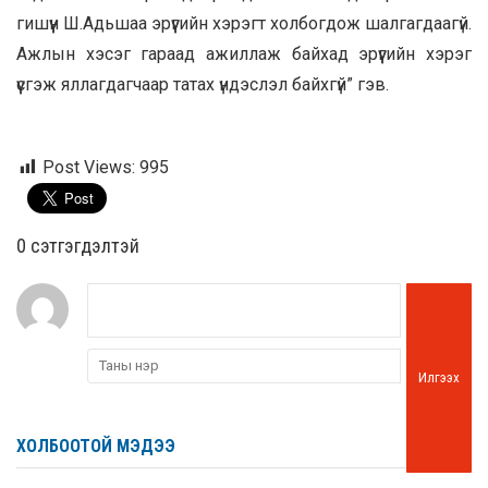
гишүүн Ш.Адьшаа эрүүгийн хэрэгт холбогдож шалгагдаагүй.
Ажлын хэсэг гараад ажиллаж байхад эрүүгийн хэрэг
үүсгэж яллагдагчаар татах үндэслэл байхгүй” гэв.
Post Views:
995
0 cэтгэгдэлтэй
Илгээх
ХОЛБООТОЙ МЭДЭЭ