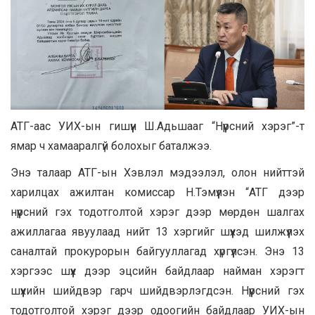
АТГ-аас УИХ-ын гишүүн Ш.Адьшааг “Нүүрсний хэрэг”-т
ямар ч хамааралгүй болохыг баталжээ.
Энэ талаар АТГ-ын Хэвлэл мэдээлэл, олон нийттэй
харилцах ажилтан комиссар Н.Тэмүүлэн “АТГ дээр
нүүрсний гэх тодотголтой хэрэг дээр мөрдөн шалгах
ажиллагаа явуулаад нийт 13 хэргийг шүүхэд шилжүүлэх
саналтай прокурорын байгууллагад хүргүүлсэн. Энэ 13
хэргээс шүүх дээр эцсийн байдлаар найман хэрэгт
шүүхийн шийдвэр гарч шийдвэрлэгдсэн. Нүүрсний гэх
тодотголтой хэрэг дээр одоогийн байдлаар УИХ-ын