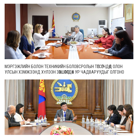
МЭРГЭЖЛИЙН БОЛОН ТЕХНИКИЙН БОЛОВСРОЛЫН ТӨГСӨГЧДӨД ОЛОН
УЛСЫН ХЭМЖЭЭНД ХҮЛЭЭН ЗӨВШӨӨРӨГДӨХ УР ЧАДВАРУУДЫГ ОЛГОНО