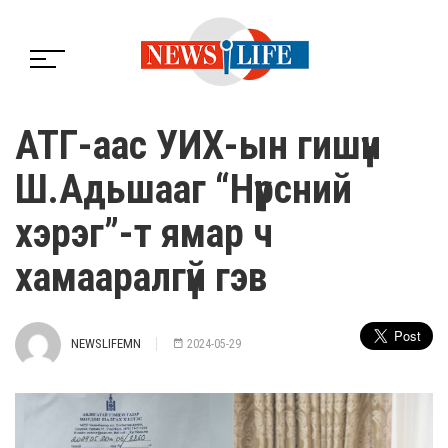
АТГ-аас УИХ-ын гишүүн
Ш.Адьшааг “Нүүрсний
хэрэг”-т ямар ч
хамааралгүй гэв
NEWSLIFEMN
2024-05-29