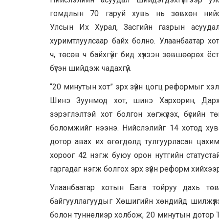
гомдлын 70 гаруй хувь нь зөвхөн нийсл
Улсын Их Хурал, Засгийн газрын асуудал 
хуримтлуулсаар байх болно. Улаанбаатар х
ч, төсөв ч байхгүйг бид хүлээн зөвшөөрөх ё
бүтэн шийдэж чадахгүй.
“20 минутын хот” эрх зүйн цогц реформыг хэ
Шинэ Зуунмод хот, шинэ Хархорин, Дарх
зэрэглэлтэй хот болгон хөгжүүлэх, бүсийн т
боломжийг нээнэ. Нийслэлийг 14 хотод хува
дотор авах их өгөгдөлд тулгуурласан цахим
хороог 42 нэгж буюу орон нутгийн статуста
гаргадаг нэгж болгох эрх зүйн реформ хийхээ
Улаанбаатар хотын Бага тойруу дахь тө
байгууллагуудыг Хөшигийн хөндийд шилжүүлэн
болон туннелиэр холбож, 20 минутын дотор 