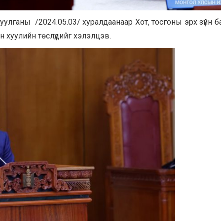
уулганы /2024.05.03/ хуралдаанаар
Хот, тосгоны эрх зүйн 
н хуулийн төслүүдийг хэлэлцэв.