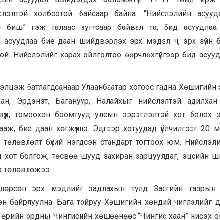
элтэй холбоотой байсаар байна. “Нийслэлийн асууд
биш” гэж галаас зугтсаар байвал та, бид асуудлаа б
от асуудлаа бие даан шийдвэрлэх эрх мэдэл ч, эрх зүйн
стой. Нийслэлийг харах ойлголтоо өөрчлөхгүйгээр бид асуу
лэлцэж батлагдсанаар Улаанбаатар хотоос гадна Хөшигийн 
ан, Эрдэнэт, Багануур, Налайхыг нийслэлтэй адилхан
өвүүд, томоохон боомтууд улсын зэрэглэлтэй хот болох э
аж, бие даан хөгжүүлнэ. Эдгээр хотуудад үйлчилгээг 20 
 төлөвлөлт бүхий нэгдсэн стандарт тогтоох юм. Нийслэл
й хот болгож, төсвөө шууд захиран зарцуулдаг, эцсийн 
р төлөвлөжээ.
влөрсөн эрх мэдлийг задлахын тулд Засгийн газрын 
 байрлуулна. Бага тойруу-Хөшигийн хөндий чиглэлийг дүүж
Төрийн ордны Чингисийн хөшөөнөөс “Чингис хаан” нисэх 