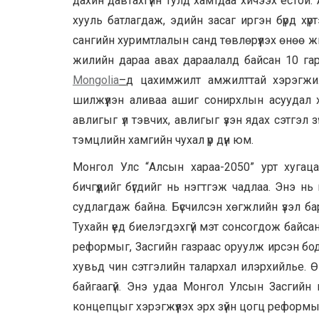
дахин давтахгүйн тулд хамтдаа хичээх ёстой.
хууль батлагдаж, эдийн засаг иргэн бүрд х
сангийн хуримтлалын санд төвлөрүүлэх өнөө жи
жилийн дараа авах дараалалд байсан 10 га
M
ongolia
–
д
цахимжилт амжилттай хэрэгжиж,
шилжүүлэн аливаа ашиг сонирхлын асуудал х
авлигыг үл тэвчих, авлигыг үзэн ядах сэтгэ
тэмцлийн хамгийн чухал үр дүн юм.
Монгол Улс “Алсын хараа-2050” урт хуга
бичгүүдийг бүгдийг нь нэгтгэж чадлаа. Энэ 
судлагдаж байна. Бүсчилсэн хөгжлийн үзэл б
Тухайн үед биелэгдэхгүй мэт сонсогдож байса
реформыг, Засгийн газраас оруулж ирсэн бо
хувьд чин сэтгэлийн талархал илэрхийлье. Өн
байгаагүй. Энэ удаа Монгол Улсын Засгийн 
концепцыг хэрэгжүүлэх эрх зүйн цогц реформ