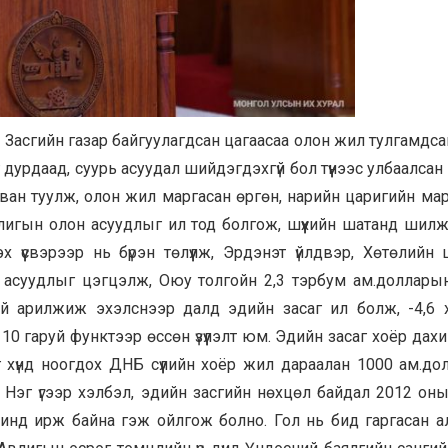
асгийн газар байгуулагдсан цагаасаа олон жил тулгамдса
урдаад, суурь асуудал шийдэгдэхгүй бол түүнээс улбаалсан
даван туулж, олон жил маргасан өргөн, нарийн царигийн ма
игын олон асуудлыг ил тод болгож, шүүхийн шатанд шилжү
үүсвэрээр нь бүрэн төлүүлж, Эрдэнэт үйлдвэр, Хөтөлийн 
 асуудлыг цэгцэлж, Оюу толгойн 2,3 тэрбум ам.доллары
тэй арилжиж эхэлснээр далд эдийн засаг ил болж, -4,6 
 10 гаруй функтээр өссөн үзүүлэлт юм. Эдийн засаг хоёр дахи
 хүнд ноогдох ДНБ сүүлийн хоёр жил дараалан 1000 ам.до
. Нэг үгээр хэлбэл, эдийн засгийн нөхцөл байдал 2012 он
шинд ирж байна гэж ойлгож болно. Гол нь бид гаргасан а