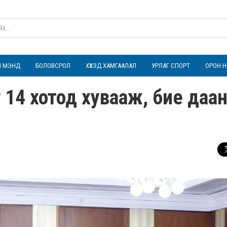
ҮЛ МЭНД
БОЛОВСРОЛ
ХҮҮХЭД ХАМГААЛАЛ
УРЛАГ СПОРТ
ОРОН Н
 14 хотод хувааж, бие даа