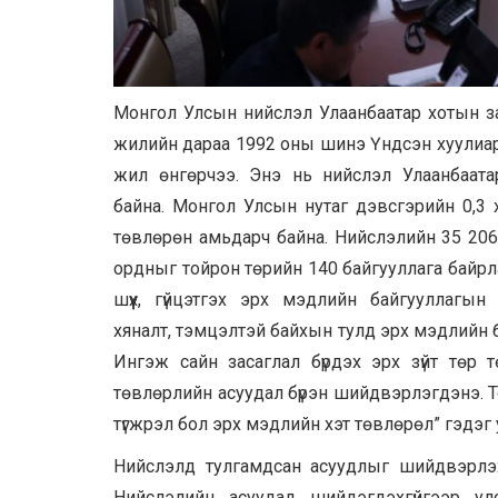
Монгол Улсын нийслэл Улаанбаатар хотын зас
жилийн дараа 1992 оны шинэ Үндсэн хуулиар 
жил өнгөрчээ. Энэ нь нийслэл Улаанбаата
байна. Монгол Улсын нутаг дэвсгэрийн 0,3 
төвлөрөн амьдарч байна. Нийслэлийн 35 206
ордныг тойрон төрийн 140 байгууллага байрла
шүүх, гүйцэтгэх эрх мэдлийн байгууллагын
хяналт, тэмцэлтэй байхын тулд эрх мэдлийн 
Ингэж сайн засаглал бүрдэх эрх зүйт төр 
төвлөрлийн асуудал бүрэн шийдвэрлэгдэнэ. 
түгжрэл бол эрх мэдлийн хэт төвлөрөл” гэдэг 
Нийслэлд тулгамдсан асуудлыг шийдвэрлэхи
Нийслэлийн асуудал шийдэгдэхгүйгээр у