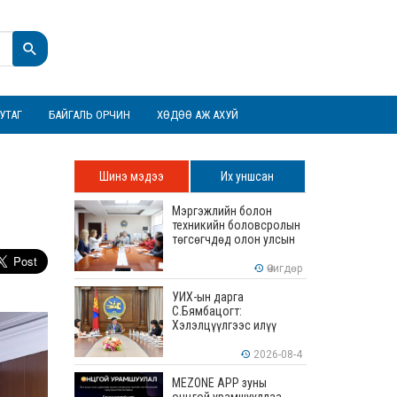
УТАГ
БАЙГАЛЬ ОРЧИН
ХӨДӨӨ АЖ АХУЙ
н
Шинэ мэдээ
Их уншсан
Мэргэжлийн болон
техникийн боловсролын
төгсөгчдөд олон улсын
хэмжээнд хүлээн
зөвшөөрөгдөх ур
Өчигдөр
чадваруудыг олгоно
УИХ-ын дарга
С.Бямбацогт:
Хэлэлцүүлгээс илүү
хэрэгжилт, амлалтаас
илүү бодит үр дүн чухал
2026-08-4
MEZONE APP зуны