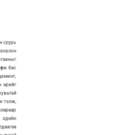
н суурь
 зовлон
ргааныг
үлж бас
цемент,
н өрийг
хувьтай
н тэлж,
ллараар
ы эдийн
лдаагаа