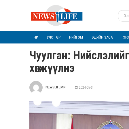
НҮҮР
УЛС ТӨР
НИЙГЭМ
ЭДИЙН ЗАСАГ
ЭРҮ
Чуулган: Нийслэлийг
хөгжүүлнэ
NEWSLIFEMN
2024-05-3