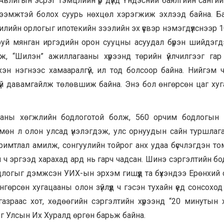
 Авлигын эсрэг тэмцлийн үр дүнд Үндэсний баялгийн сангий
үртээмжтэй болох суурь нөхцөл хэрэгжиж эхлээд байна. Б
лийн орлогыг ипотекийн зээлийн эх үүсвэр нэмэгдүүлснээр 1
руй мянган иргэдийн орон сууцны асуудал бүрэн шийдэг
 “Шилэн” ажиллагааны хүрээнд төрийн үйлчилгээг гар
эн нэгнээс хамааралгүй, ил тод болсоор байна. Нийгэм 
л зүй давамгайлж төлөвшиж байна. Энэ бол өнгөрсөн цаг ху
цааны хөгжлийн бодлоготой болж, 560 орчим бодлогын 
нь мөн л олон улсад үнэлэгдэж, улс орнуудын сайн туршлаг
аримтлал амилж, сонгуулийн тойрог анх удаа бүсчлэгдэн то
н ч эргээд харахад ард нь гарч чадсан. Шинэ сэргэлтийн б
длогыг дэмжсэн УИХ-ын эрхэм гишүүд та бүхэндээ Ерөнхий
гөрсөн хугацааны олон зүйлүүд ч гэсэн тухайн үед сонсоход
газраас хот, хөдөөгийн сэргэлтийн хүрээнд “20 минутын 
ыг Улсын Их Хуралд өргөн барьж байна.