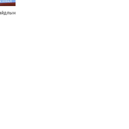
Хөвсгөл нуурын их
цэвэрлэгээний аяны
байдлын
хүрээнд 301 тонн хог
хаягдлыг төвлөрүүлжээ
2026-07-30
Баян-Өлгий аймгийн
дараагийн Засаг даргад
Н.Тилеуханы нэр хүчтэй
яригдаж байна
2026-07-30
А.Ю.Ивахин: Эрдэнэт
хотын түүх бол бидний
амжилтын түүх
2026-07-27