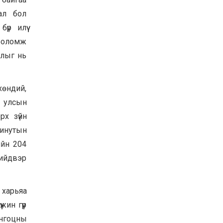
ал бол
үр илүү
 боломж
длыг нь
хөндий,
 улсын
рх зүйн
минутын
ийн 204
шийдвэр
харьяа
ин гүүр
онгоцны