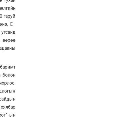
н тухай
аялгийн
0 гаруй
дэнэ.
E
–
 утсанд
ч өөрөө
гацааны
баримт
а болон
морлоо.
одлогын
 сайдын
 хялбар
хот”-ын