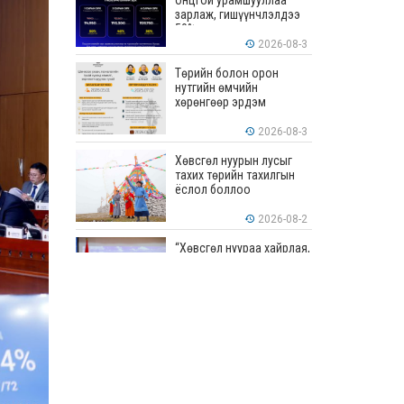
онцгой урамшууллаа
зарлаж, гишүүнчлэлдээ
50% хүртэлх хөнгөлөлт
үзүүлж эхэллээ
2026-08-3
Төрийн болон орон
нутгийн өмчийн
хөрөнгөөр эрдэм
шинжилгээ, судалгааны
ажил хийхэд тендерийн
2026-08-3
болон гүйцэтгэлийн
баталгаа гаргахгүй
Хөвсгөл нуурын лусыг
тахих төрийн тахилгын
ёслол боллоо
2026-08-2
“Хөвсгөл нуураа хайрлая,
хамгаалъя” эрдэм
шинжилгээний хурал
боллоо
2026-08-1
“ЭРДЭНЭС
ТАВАНТОЛГОЙ” ХК ЭНЭ
ДОЛОО ХОНОГТ 460.8
МЯНГАН ТОНН НҮҮРС
АРИЛЖЛАА
2026-07-31