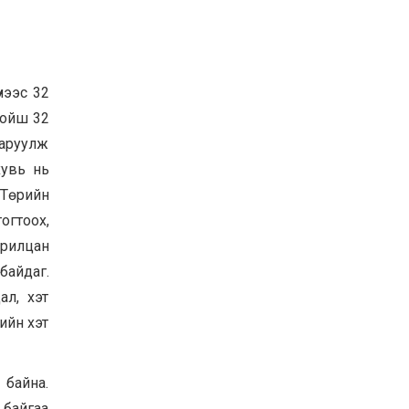
нээс 32
хойш 32
харуулж
хувь нь
 Төрийн
огтоох,
арилцан
байдаг.
ал, хэт
ийн хэт
 байна.
байгаа