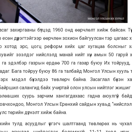
аг захиргааны бүтцэд 1960 онд өөрчлөлт хийж байсан. Түү
есөн дүүрэгтэйгээр өөрчлөн зохион байгуулсан тэр цагаас 
р хотод эрс, цогц реформ хийх цаг хугацаа болсныг 
хувийг эзэлдэг нийслэлд манай нийт хүн амын 50 гаруй 
 га эдэлбэр газрын ердөө 700 га газар буюу Их тойрууд,
даг. Бага тойруу буюу 86 га талбайд Монгол Улсын хууль т
 эрх мэдэл бүхэлдээ төвлөрч байна. Засаглал бүхэн х
байршил салангид байх учиртай олон улсын нийтлэг жишиг 
төлөвших суурь зарчим хангагдахаас гадна аюулгүй байд
Товчхондоо, Монгол Улсын Ерөнхий сайдын хувьд “нийслэл
улс төрийн дүгнэлт хийж байна.
йн тулд асуудлыг үүсгэгч шалтгаанд төвлөрөх нь чухал
лсын асуудал шийдэгдэх боломжгүй. 11-11 төвд ирж 