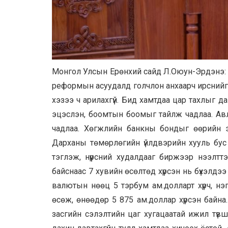
Монгол Улсын Ерөнхий сайд Л.Оюун-Эрдэнэ: З
реформын асуудалд голчлон анхаарч ирснийг д
хэзээ ч арилахгүй. Бид хамтдаа цар тахлыг 
эцэслэн, боомтын боомыг тайлж чадлаа. Авл
чадлаа. Хөгжлийн банкны бондыг өөрийн эх 
Дарханы төмөрлөгийн үйлдвэрийн хууль бус
тэглэж, нүүрсний худалдааг биржээр нээлт
байснаас 7 хувийн өсөлтөд хүрсэн нь бүхэлдээ
валютын нөөц 5 тэрбум ам.долларт хүрч, нэг
өсөж, өнөөдөр 5 875 ам.доллар хүрсэн байна
засгийн сэлэлтийн цаг хугацаатай ижил түв