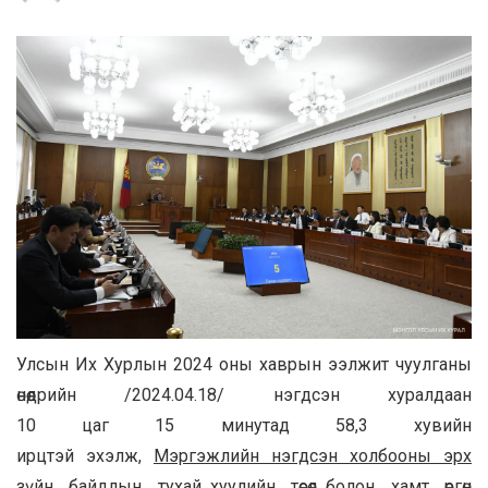
Улсын Их Хурлын 2024 оны хаврын ээлжит чуулганы
өнөөдрийн /2024.04.18/ нэгдсэн хуралдаан
10 цаг 15 минутад 58,3 хувийн
ирцтэй эхэлж,
Мэргэжлийн нэгдсэн холбооны эрх
зүйн байдлын тухай
хуулийн төсөл
болон хамт өргөн