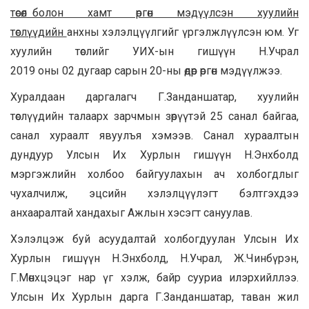
төсөл
болон хамт өргөн мэдүүлсэн хуулийн
төслүүд
ийн
анхны хэлэлцүүлгийг үргэлжлүүлсэн юм. Уг
хуулийн төслийг УИХ-ын гишүүн Н.Учрал
2019 оны 02 дугаар сарын 20-ны өдөр өргөн мэдүүлжээ.
Хуралдаан даргалагч Г.Занданшатар, хуулийн
төслүүдийн талаарх зарчмын зөрүүтэй 25 санал байгаа,
санал хураалт явуулъя хэмээв. Санал хураалтын
дундуур Улсын Их Хурлын гишүүн Н.Энхболд
мэргэжлийн холбоо байгуулахын ач холбогдлыг
чухалчилж, эцсийн хэлэлцүүлэгт бэлтгэхдээ
анхааралтай хандахыг Ажлын хэсэгт сануулав.
Хэлэлцэж буй асуудалтай холбогдуулан Улсын Их
Хурлын гишүүн Н.Энхболд, Н.Учрал, Ж.Чинбүрэн,
Г.Мөнхцэцэг нар үг хэлж, байр сууриа илэрхийллээ.
Улсын Их Хурлын дарга Г.Занданшатар, таван жил