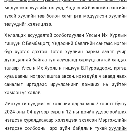
мэдүүлсэн хуулийн төслүүд
,
Үндэсний баялгийн сангийн
тухай хуулийн төсөл болон хамт өргөн мэдүүлсэн хуулийн
төслүүд
ийг
хэлэлцлээ.
Хэлэлцэх асуудалтай холбогдуулан Улсын Их Хурлын
гишүүн С.Бямбацогт, Үндэсний баялгийн сангаас иргэн
бүр хүртэх эрхтэй. Гэтэл хуулийн зарим заалт учир
дутагдалтай байгаа тул асуудалд хариуцлагатай хандах
талаар, Улсын Их Хурлын гишүүн Б.Пүрэвдорж, иргэд
хувьцааны ногдол ашгаа авсан, ирээдүйд ч аваад явах
саналыг иргэдээс ирүүлсэнийг дэмжих нь зүйтэй
хэмээн үг хэлэв.
Ийнхүү гишүүдийг үг хэлсний дараа өмнөх 7 хоногт буюу
2024 оны 04 дүгээр сарын 12-ны өдрийн үдээс хойших
нэгдсэн хуралдаанаар хэлэлцэж эхэлсэн Мэргэжлийн
нэгдсэн холбооны эрх зүйн байдлын тухай
хуулийн