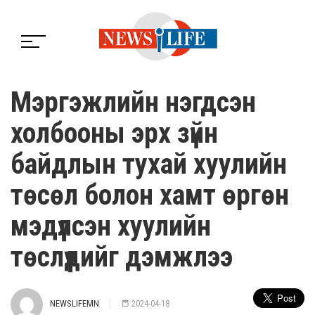
Мэргэжлийн нэгдсэн
холбооны эрх зүйн
байдлын тухай хуулийн
төсөл болон хамт өргөн
мэдүүлсэн хуулийн
төслүүдийг дэмжлээ
NEWSLIFEMN
2024-04-18