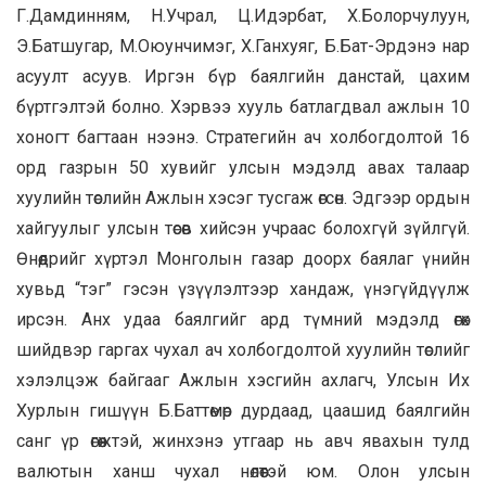
Г.Дамдинням, Н.Учрал, Ц.Идэрбат, Х.Болорчулуун,
Э.Батшугар, М.Оюунчимэг, Х.Ганхуяг, Б.Бат-Эрдэнэ нар
асуулт асуув. Иргэн бүр баялгийн данстай, цахим
бүртгэлтэй болно. Хэрвээ хууль батлагдвал ажлын 10
хоногт багтаан нээнэ. Стратегийн ач холбогдолтой 16
орд газрын 50 хувийг улсын мэдэлд авах талаар
хуулийн төслийн Ажлын хэсэг тусгаж өгсөн. Эдгээр ордын
хайгуулыг улсын төсөв хийсэн учраас болохгүй зүйлгүй.
Өнөөдрийг хүртэл Монголын газар доорх баялаг үнийн
хувьд “тэг” гэсэн үзүүлэлтээр хандаж, үнэгүйдүүлж
ирсэн. Анх удаа баялгийг ард түмний мэдэлд өгөх
шийдвэр гаргах чухал ач холбогдолтой хуулийн төслийг
хэлэлцэж байгааг Ажлын хэсгийн ахлагч, Улсын Их
Хурлын гишүүн Б.Баттөмөр дурдаад, цаашид баялгийн
санг үр өгөөжтэй, жинхэнэ утгаар нь авч явахын тулд
валютын ханш чухал нөлөөтэй юм. Олон улсын