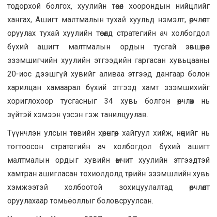
тодорхой болгох, хуулийн төсөл хоорондын нийцлийг
хангах, Ашигт малтмалын тухай хуульд нэмэлт, өөрчлөлт
оруулах тухай хуулийн төсөлд стратегийн ач холбогдол
бүхий ашигт малтмалын ордын тусгай зөвшөөрөл
эзэмшигчийн хуулийн этгээдийн гаргасан хувьцааны
20-иос дээшгүй хувийг аливаа этгээд дангаар болон
харилцан хамаарал бүхий этгээд хамт эзэмшихийг
хориглохоор тусгасныг 34 хувь болгон өөрчлөх нь
зүйтэй хэмээн үзсэн гэж танилцуулав.
Түүнчлэн улсын төсвийн хөрөнгөөр хайгуул хийж, нөөцийг нь
тогтоосон стратегийн ач холбогдол бүхий ашигт
малтмалын ордыг хувийн өмчит хуулийн этгээдтэй
хамтран ашигласан тохиолдолд төрийн эзэмшлийн хувь
хэмжээтэй холбоотой зохицуулалтад өөрчлөлт
оруулахаар томьёоллыг боловсруулсан.