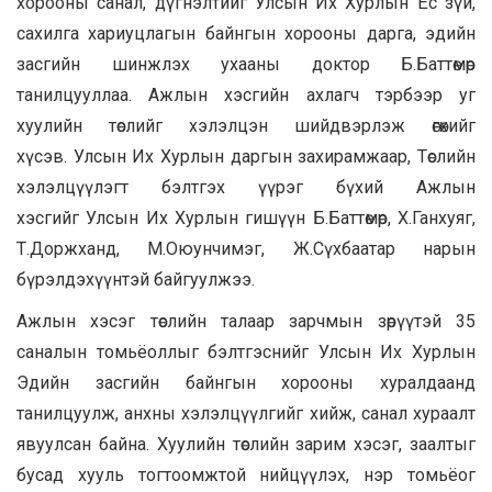
хорооны санал, дүгнэлтийг Улсын Их Хурлын Ёс зүй,
сахилга хариуцлагын байнгын хорооны дарга, эдийн
засгийн шинжлэх ухааны доктор Б.Баттөмөр
танилцууллаа. Ажлын хэсгийн ахлагч тэрбээр уг
хуулийн төслийг хэлэлцэн шийдвэрлэж өгөхийг
хүсэв. Улсын Их Хурлын даргын захирамжаар, Төслийн
хэлэлцүүлэгт бэлтгэх үүрэг бүхий Ажлын
хэсгийг Улсын Их Хурлын гишүүн Б.Баттөмөр, Х.Ганхуяг,
Т.Доржханд, М.Оюунчимэг, Ж.Сүхбаатар нарын
бүрэлдэхүүнтэй байгуулжээ.
Ажлын хэсэг төслийн талаар зарчмын зөрүүтэй 35
саналын томьёоллыг бэлтгэснийг Улсын Их Хурлын
Эдийн засгийн байнгын хорооны хуралдаанд
танилцуулж, анхны хэлэлцүүлгийг хийж, санал хураалт
явуулсан байна. Хуулийн төслийн зарим хэсэг, заалтыг
бусад хууль тогтоомжтой нийцүүлэх, нэр томьёог