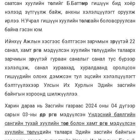
саатсан хуулийн төслийг Б.Баттөмөр гишүүн бид хоёр
нэлээд зүтгүүлж байж, анхны хэлэлцүүлэгт оруулж
ирлээ. Н.Учрал гишүүн хуулийн төслөө сайн боловсруулсан
байна гэсэн юм.
Ийнхүү Ажлын хэсгээс бэлтгэсэн зарчмын зөрүүтэй 22
санал, хамт өргөн мэдүүлсэн хуулийн төслүүдийн талаарх
зарчмын зөрүүтэй гурван саналыг санал тус бүрээр
хэлэлцэж, санал хураахад, хуралдаанд оролцсон
гишүүдийн олонх дэмжсэн тул эцсийн хэлэлцүүлэгт
бэлтгүүлэхээр Улсын Их Хурлын Эдийн засгийн
байнгын хороонд шилжүүллээ.
Харин дараа нь Засгийн газраас 2024 оны 04 дүгээр
сарын 03-ны өдөр өргөн мэдүүлсэн
Үндэсний баялгийн
сангийн тухай хуулийн төсөл болон хамт өргөн мэдүүлсэн
хуулийн төслүүд
ийн талаарх Эдийн засгийн байнгын