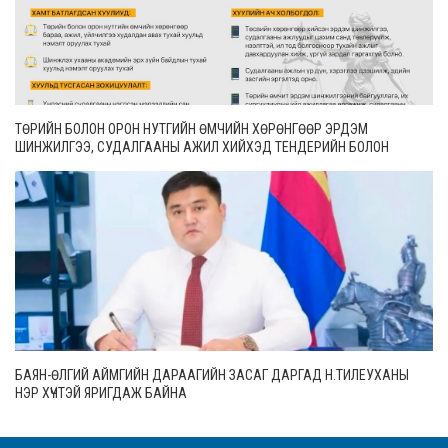
ТӨРИЙН БОЛОН ОРОН НУТГИЙН ӨМЧИЙН ХӨРӨНГӨӨР ЭРДЭМ
ШИНЖИЛГЭЭ, СУДАЛГААНЫ АЖИЛ ХИЙХЭД ТЕНДЕРИЙН БОЛОН
ГҮЙЦЭТГЭЛИЙН БАТАЛГАА ГАРГАХГҮЙ
БАЯН-ӨЛГИЙ АЙМГИЙН ДАРААГИЙН ЗАСАГ ДАРГАД Н.ТИЛЕУХАНЫ
НЭР ХҮЧТЭЙ ЯРИГДАЖ БАЙНА