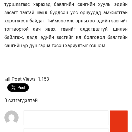
туршлагаас харахад баялгийн сангийн хууль эдийн
засагт таатай нөхцөл бүрдсэн улс орнуудад амжилттай
хэрэгжсэн байдаг. Тиймээс улс орныхоо эдийн засгийг
тогтвортой авч явах, төсвийг алдагдалгүй, шилэн
байлгаж, далд эдийн засгийг ил болговол баялгийн
сангийн үр дүн гарна гэсэн хариултыг өгсөн юм.
Post Views:
1,153
0 cэтгэгдэлтэй