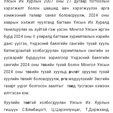
Улсын Их Хурлын 2007 оны 27 дугаар тогтоолын
хэрэгжилт болон цаашид авч хэрэгжүүлэх арга
хэмжээний талаар санал боловсруулж, 2024 оны
хаврын ээлжит чуулганд багтаан Улсын Их Хуралд
танилцуулах нь зүйтэй гэж үзсэн. Монгол Улсын иргэн
бүрд 2024 оны II улиралд багтааж хуримтлалын нэрийн
данс үүсгэх, Үндэсний баялгийн сангийн тухай хууль
батлагдсантай холбогдуулан хуримтлалын сангийн эх
үүсвэрийг бүрдүүлэх зорилгоор Үндэсний баялгийн
сангийн 2024 оны төсвийн тухай болон Монгол Улсын
2024 оны төсвийн тухай хуульд өөрчлөлт оруулах тухай
хуулийн төслийг боловсруулж, өргөн мэдүүлэхийг Засгийн
газарт үүрэг болгосон заалтыг төсөлд тусгасан хэмээн
илтгэсэн юм.
Хуулийн төсөлтэй холбогдуулан Улсын Их Хурлын
гишүүн С.Бямбацогт, Ц.Цэрэнпунцаг, Т.Доржханд,