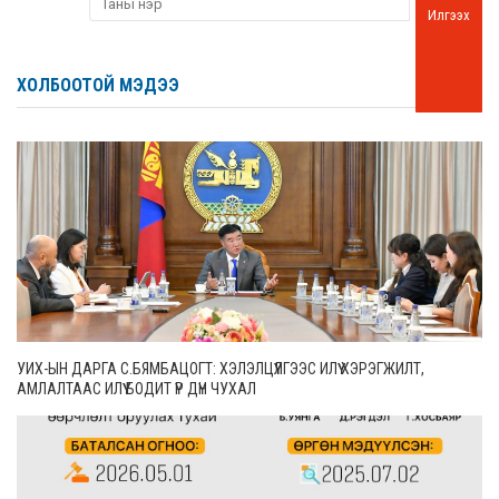
Илгээх
ХОЛБООТОЙ МЭДЭЭ
УИХ-ЫН ДАРГА С.БЯМБАЦОГТ: ХЭЛЭЛЦҮҮЛГЭЭС ИЛҮҮ ХЭРЭГЖИЛТ,
АМЛАЛТААС ИЛҮҮ БОДИТ ҮР ДҮН ЧУХАЛ