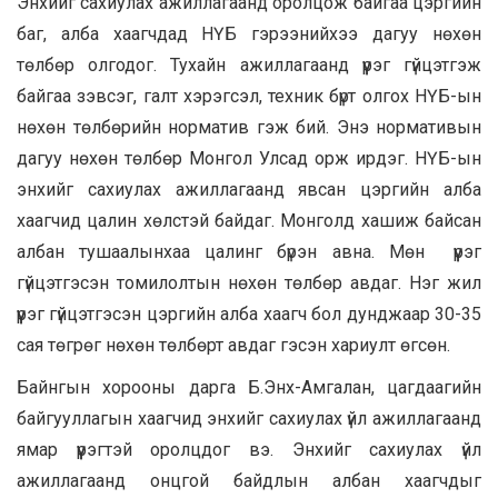
Энхийг сахиулах ажиллагаанд оролцож байгаа цэргийн
баг, алба хаагчдад НҮБ гэрээнийхээ дагуу нөхөн
төлбөр олгодог. Тухайн ажиллагаанд үүрэг гүйцэтгэж
байгаа зэвсэг, галт хэрэгсэл, техник бүрт олгох НҮБ-ын
нөхөн төлбөрийн норматив гэж бий. Энэ нормативын
дагуу нөхөн төлбөр Монгол Улсад орж ирдэг. НҮБ-ын
энхийг сахиулах ажиллагаанд явсан цэргийн алба
хаагчид цалин хөлстэй байдаг. Монголд хашиж байсан
албан тушаалынхаа цалинг бүрэн авна. Мөн үүрэг
гүйцэтгэсэн томилолтын нөхөн төлбөр авдаг. Нэг жил
үүрэг гүйцэтгэсэн цэргийн алба хаагч бол дунджаар 30-35
сая төгрөг нөхөн төлбөрт авдаг гэсэн хариулт өгсөн.
Байнгын хорооны дарга Б.Энх-Амгалан, цагдаагийн
байгууллагын хаагчид энхийг сахиулах үйл ажиллагаанд
ямар үүрэгтэй оролцдог вэ. Энхийг сахиулах үйл
ажиллагаанд онцгой байдлын албан хаагчдыг