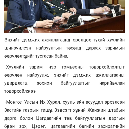
Энхийг дэмжих ажиллагаанд оролцох тухай хуулийн
шинэчилсэн найруулгын төсөлд дараах зарчмын
өөрчлөлтүүдийг тусгасан байна.
-Хуулийн зарим нэр томьёоны тодорхойлолтыг
өөрчлөн найруулж, энхийг дэмжих ажиллагааны
удирдлага, зохион байгуулалтыг нарийвчлан
тодорхойлжээ.
-Монгол Улсын Их Хурал, хууль зүйн асуудал эрхэлсэн
Засгийн газрын гишүүн, Зэвсэгт хүчний Жанжин штабын
дарга болон Цагдаагийн төв байгууллагын даргын
бүрэн эрх, Цэрэг, цагдаагийн багийн захирагчийн