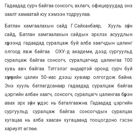
Гадаадад сурч байгаа сонсогч, ахлагч, офицеруудад энэ
заалт хамаатай юу хэмээн тодруулав.
Батлан хамгаалахын сайд Г.Сайханбаяр, Хууль зүйн
сайд, Батлан хамгаалахын сайдын эрхлэх асуудлын
хүрээнд гадаадад суралцаж буй алба хаагчдын цалинг
олгоод явж байгаа. ОХУ-д академи, дээд сургуульд
суралцаж байгаа сонсогч, суралцагчид цалингаа 100
хувь авч байгаа. Тэтгэлэг өндөртэй оронд сурч буй
хүмүүсийн цалин 50-иас дээш хувиар олгогдож байна.
Энэ хууль батлагдсанаар гадаадад суралцаж байгаа
цэргийн албан хаагч, сонсогч, суралцагч цалингаа бүрэн
авах эрх зүйн үндэс нь баталгаажна. Гадаадад цэргийн
сургуульд суралцаж байгаа сонсогчдын суралцах
хугацаа нь алба хаасан хугацаанд тооцогдоно гэсэн
хариулт өглөө.