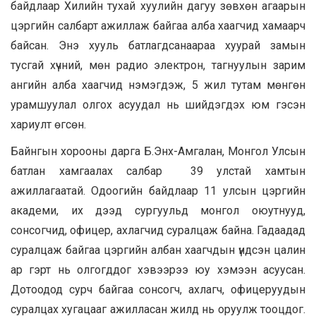
байдлаар Хилийн тухай хуулийн дагуу зөвхөн агаарын
цэргийн салбарт ажиллаж байгаа алба хаагчид хамаарч
байсан. Энэ хууль батлагдсанаараа хуурай замын
тусгай хүчний, мөн радио электрон, тагнуулын зарим
ангийн алба хаагчид нэмэгдэж, 5 жил тутам мөнгөн
урамшуулал олгох асуудал нь шийдэгдэх юм гэсэн
хариулт өгсөн.
Байнгын хорооны дарга Б.Энх-Амгалан, Монгол Улсын
батлан хамгаалах салбар 39 улстай хамтын
ажиллагаатай. Одоогийн байдлаар 11 улсын цэргийн
академи, их дээд сургуульд монгол оюутнууд,
сонсогчид, офицер, ахлагчид суралцаж байна. Гадаадад
суралцаж байгаа цэргийн албан хаагчдын үндсэн цалин
ар гэрт нь олгогддог хэвээрээ юу хэмээн асуусан.
Дотоодод сурч байгаа сонсогч, ахлагч, офицеруудын
суралцах хугацааг ажилласан жилд нь оруулж тооцдог.