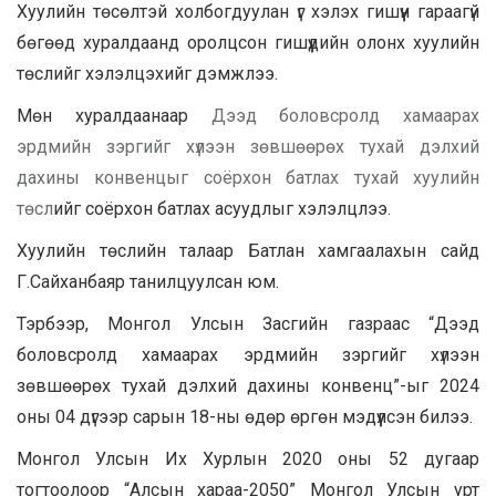
Хуулийн төсөлтэй холбогдуулан үг хэлэх гишүүн гараагүй
бөгөөд хуралдаанд оролцсон гишүүдийн олонх хуулийн
төслийг хэлэлцэхийг дэмжлээ.
Мөн хуралдаанаар
Дээд боловсролд хамаарах
эрдмийн зэргийг хүлээн зөвшөөрөх тухай дэлхий
дахины конвенцыг соёрхон батлах тухай хуулийн
төсл
ийг соёрхон батлах асуудлыг хэлэлцлээ.
Хуулийн төслийн талаар Батлан хамгаалахын сайд
Г.Сайханбаяр танилцуулсан юм.
Тэрбээр, Монгол Улсын Засгийн газраас “Дээд
боловсролд хамаарах эрдмийн зэргийг хүлээн
зөвшөөрөх тухай дэлхий дахины конвенц”-ыг 2024
оны 04 дүгээр сарын 18-ны өдөр өргөн мэдүүлсэн билээ.
Монгол Улсын Их Хурлын 2020 оны 52 дугаар
тогтоолоор “Алсын хараа-2050” Монгол Улсын урт