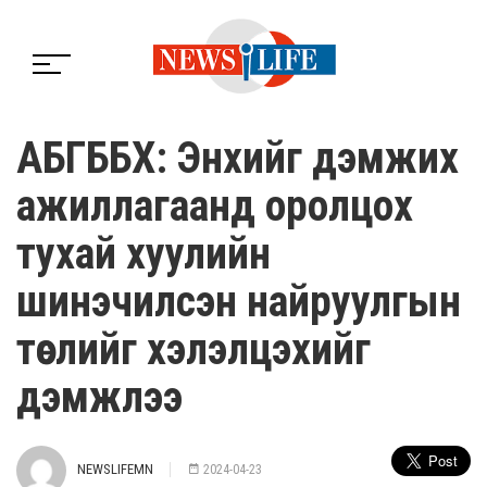
АБГББХ: Энхийг дэмжих
ажиллагаанд оролцох
тухай хуулийн
шинэчилсэн найруулгын
төслийг хэлэлцэхийг
дэмжлээ
NEWSLIFEMN
2024-04-23