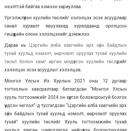
нээлттэй байгаа хэмээн хариуллаа.
Үргэлжлүүлэн хуулийн төслийг хэлэлцэх эсэх асуудлаар
санал хураалт явуулахад хуралдаанд оролцсон
гишүүдийн олонх хэлэлцэхийг дэмжлээ.
Дараа нь
Цэргийн алба хаагчийн эрх зүйн байдлын
тухай хуульд нэмэлт, өөрчлөлт оруулах тухай хуулийн
төсөл болон хамт өргөн мэдүүлсэн хуулийн төслүүд
ийг
хэлэлцэх эсэх асуудлыг хэлэлцэв.
Монгол Улсын Их Хурлын 2021 оны 12 дугаар
тогтоолын хавсралтаар батлагдсан “Монгол Улсын
хууль тогтоомжийг 2024 он хүртэл боловсронгуй болгох
үндсэн чиглэл”-д тусгагдсан “Цэргийн алба хаагчийн эрх
зүйн байдлын тухай хуульд нэмэлт, өөрчлөлт оруулах
тухай” хуулийн төслийг Хууль тогтоомжийн тухай
хуульд заасан шаардлагад нийцүүлэн боловсрууллаа