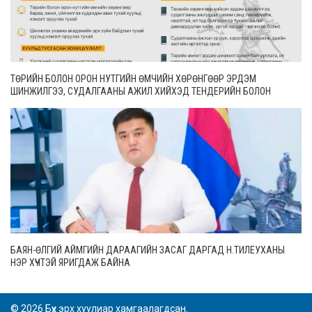
ТӨРИЙН БОЛОН ОРОН НУТГИЙН ӨМЧИЙН ХӨРӨНГӨӨР ЭРДЭМ
ШИНЖИЛГЭЭ, СУДАЛГААНЫ АЖИЛ ХИЙХЭД ТЕНДЕРИЙН БОЛОН
ГҮЙЦЭТГЭЛИЙН БАТАЛГАА ГАРГАХГҮЙ
БАЯН-ӨЛГИЙ АЙМГИЙН ДАРААГИЙН ЗАСАГ ДАРГАД Н.ТИЛЕУХАНЫ
НЭР ХҮЧТЭЙ ЯРИГДАЖ БАЙНА
© 2026 Бүх эрх хуулиар хамгаалагдсан.