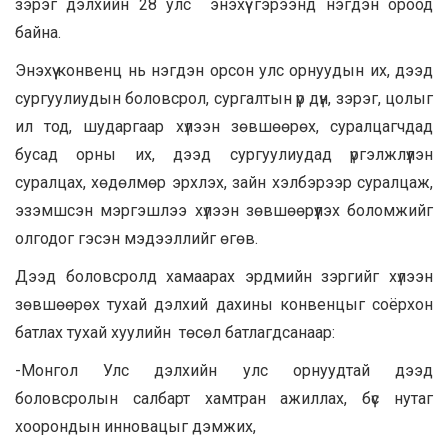
зэрэг дэлхийн 28 улс энэхүү гэрээнд нэгдэн ороод
байна.
Энэхүү конвенц нь нэгдэн орсон улс орнуудын их, дээд
сургуулиудын боловсрол, сургалтын үр дүн, зэрэг, цолыг
ил тод, шударгаар хүлээн зөвшөөрөх, суралцагчдад
бусад орны их, дээд сургуулиудад үргэлжлүүлэн
суралцах, хөдөлмөр эрхлэх, зайн хэлбэрээр суралцаж,
эзэмшсэн мэргэшлээ хүлээн зөвшөөрүүлэх боломжийг
олгодог гэсэн мэдээллийг өгөв.
Дээд боловсролд хамаарах эрдмийн зэргийг хүлээн
зөвшөөрөх тухай дэлхий дахины конвенцыг соёрхон
батлах тухай хуулийн төсөл батлагдсанаар:
-Монгол Улс дэлхийн улс орнуудтай дээд
боловсролын салбарт хамтран ажиллах, бүс нутаг
хоорондын инновацыг дэмжих,