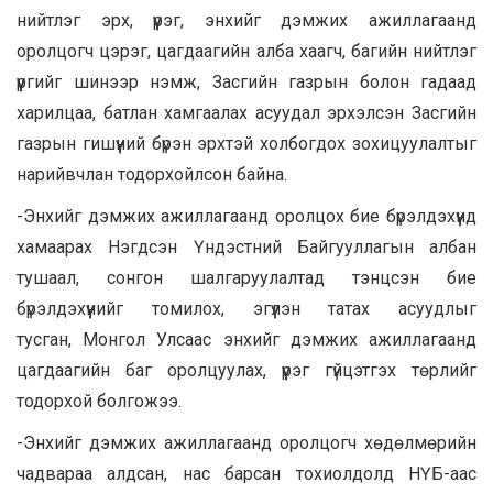
нийтлэг эрх, үүрэг, энхийг дэмжих ажиллагаанд
оролцогч цэрэг, цагдаагийн алба хаагч, багийн нийтлэг
үүргийг шинээр нэмж, Засгийн газрын болон гадаад
харилцаа, батлан хамгаалах асуудал эрхэлсэн Засгийн
газрын гишүүний бүрэн эрхтэй холбогдох зохицуулалтыг
нарийвчлан тодорхойлсон байна.
-Энхийг дэмжих ажиллагаанд оролцох бие бүрэлдэхүүнд
хамаарах Нэгдсэн Үндэстний Байгууллагын албан
тушаал, сонгон шалгаруулалтад тэнцсэн бие
бүрэлдэхүүнийг томилох, эгүүлэн татах асуудлыг
тусган, Монгол Улсаас энхийг дэмжих ажиллагаанд
цагдаагийн баг оролцуулах, үүрэг гүйцэтгэх төрлийг
тодорхой болгожээ.
-Энхийг дэмжих ажиллагаанд оролцогч хөдөлмөрийн
чадвараа алдсан, нас барсан тохиолдолд НҮБ-аас