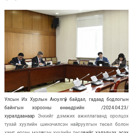
Улсын Их Хурлын
Аюулгүй байдал, гадаад бодлогын
байнгын хороо
ны өнөөдрийн /2024.04.23/
хуралдаанаар
Энхийг дэмжих ажиллагаанд оролцох
тухай хуулийн шинэчилсэн найруулгын төсөл болон
хамт өргөн мэдүүлсэн хуулийн төслүүд
ийг хэлэлцэх эсэх