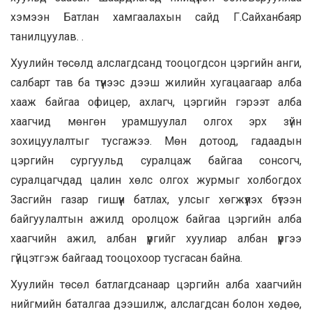
хэмээн Батлан хамгаалахын сайд Г.Сайханбаяр
танилцуулав. .
Хуулийн төсөлд алслагдсанд тооцогдсон цэргийн анги,
салбарт тав ба түүнээс дээш жилийн хугацаагаар алба
хааж байгаа офицер, ахлагч, цэргийн гэрээт алба
хаагчид мөнгөн урамшуулал олгох эрх зүйн
зохицуулалтыг тусгажээ. Мөн дотоод, гадаадын
цэргийн сургуульд суралцаж байгаа сонсогч,
суралцагчдад цалин хөлс олгох журмыг холбогдох
Засгийн газар гишүүн батлах, улсыг хөгжүүлэх бүтээн
байгуулалтын ажилд оролцож байгаа цэргийн алба
хаагчийн ажил, албан үүргийг хуулиар албан үүргээ
гүйцэтгэж байгаад тооцохоор тусгасан байна.
Хуулийн төсөл батлагдсанаар цэргийн алба хаагчийн
нийгмийн баталгаа дээшилж, алслагдсан болон хөдөө,