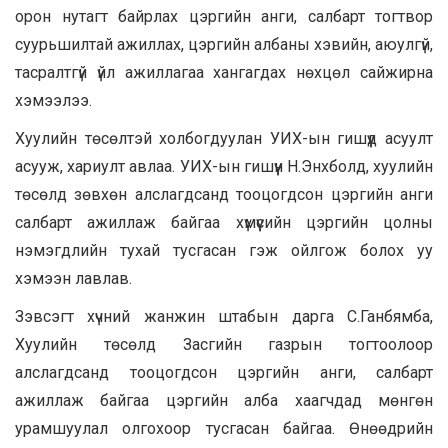
орон нутагт байрлах цэргийн анги, салбарт тогтвор
суурьшилтай ажиллах, цэргийн албаны хэвийн, аюулгүй,
тасралтгүй үйл ажиллагаа хангагдах нөхцөл сайжирна
хэмээлээ.
Хуулийн төсөлтэй холбогдуулан УИХ-ын гишүүд асуулт
асууж, хариулт авлаа. УИХ-ын гишүүн Н.Энхболд, хуулийн
төсөлд зөвхөн алслагдсанд тооцогдсон цэргийн анги
салбарт ажиллаж байгаа хүмүүсийн цэргийн цолны
нэмэгдлийн тухай тусгасан гэж ойлгож болох уу
хэмээн лавлав.
Зэвсэгт хүчний жанжин штабын дарга С.Ганбямба,
Хуулийн төсөлд Засгийн газрын тогтоолоор
алслагдсанд тооцогдсон цэргийн анги, салбарт
ажиллаж байгаа цэргийн алба хаагчдад мөнгөн
урамшуулал олгохоор тусгасан байгаа. Өнөөдрийн