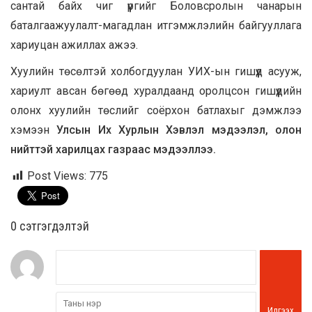
сантай байх чиг үүргийг Боловсролын чанарын
баталгаажуулалт-магадлан итгэмжлэлийн байгууллага
хариуцан ажиллах ажээ.
Хуулийн төсөлтэй холбогдуулан УИХ-ын гишүүд асууж,
хариулт авсан бөгөөд хуралдаанд оролцсон гишүүдийн
олонх хуулийн төслийг соёрхон батлахыг дэмжлээ
хэмээн
Улсын Их Хурлын Хэвлэл мэдээлэл, олон
нийттэй харилцах газраас мэдээллээ.
Post Views:
775
0 cэтгэгдэлтэй
Илгээх