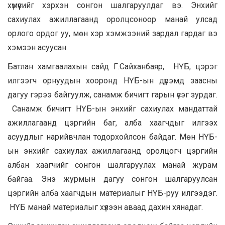
хүмүүсийг хэрхэн сонгон шалгаруулдаг вэ. Энхийг
сахиулах ажиллагаанд оролцсоноор манай улсад
орлого ордог уу, мөн хэр хэмжээний зардал гардаг вэ
хэмээн асуусан.
Батлан хамгаалахын сайд Г.Сайханбаяр, НҮБ, цэрэг
илгээгч орнуудын хооронд НҮБ-ын дүрэмд заасны
дагуу гэрээ байгуулж, санамж бичигт гарын үсэг зурдаг.
Санамж бичигт НҮБ-ын энхийг сахиулах мандаттай
ажиллагаанд цэргийн баг, алба хаагчдыг илгээх
асуудлыг нарийвчлан тодорхойлсон байдаг. Мөн НҮБ-
ын энхийг сахиулах ажиллагаанд оролцогч цэргийн
албан хаагчийг сонгон шалгаруулах манай журам
байгаа. Энэ журмын дагуу сонгон шалгаруулсан
цэргийн алба хаагчдын материалыг НҮБ-руу илгээдэг.
НҮБ манай материалыг хүлээн аваад дахин хянадаг.