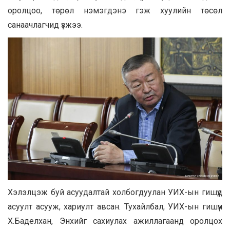
оролцоо, төрөл нэмэгдэнэ гэж хуулийн төсөл
санаачлагчид үзжээ.
Хэлэлцэж буй асуудалтай холбогдуулан УИХ-ын гишүүд
асуулт асууж, хариулт авсан. Тухайлбал, УИХ-ын гишүүн
Х.Баделхан, Энхийг сахиулах ажиллагаанд оролцох