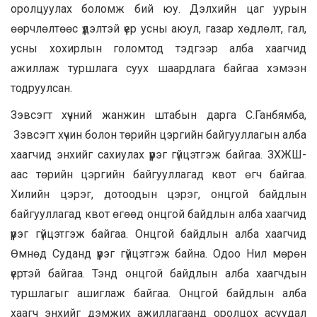
оролцуулах боломж бий юу. Дэлхийн цаг уурын
өөрчлөлтөөс үүдэлтэй үер усны аюул, газар хөдлөлт, гал,
усны хохирлын голомтод тэдгээр алба хаагчид
ажиллаж туршлага суух шаардлага байгаа хэмээн
тодруулсан.
Зэвсэгт хүчний жанжин штабын дарга С.Ганбямба,
Зэвсэгт хүчин болон төрийн цэргийн байгууллагын алба
хаагчид энхийг сахиулах үүрэг гүйцэтгэж байгаа. ЗХЖШ-
аас төрийн цэргийн байгууллагад квот өгч байгаа.
Хилийн цэрэг, дотоодын цэрэг, онцгой байдлын
байгууллагад квот өгөөд онцгой байдлын алба хаагчид
үүрэг гүйцэтгэж байгаа. Онцгой байдлын алба хаагчид
Өмнөд Суданд үүрэг гүйцэтгэж байна. Одоо Нил мөрөн
үертэй байгаа. Тэнд онцгой байдлын алба хаагчдын
туршлагыг ашиглаж байгаа. Онцгой байдлын алба
хаагч энхийг дэмжих ажиллагаанд оролцох асуудал