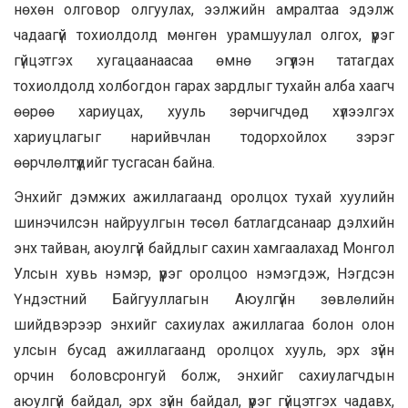
нөхөн олговор олгуулах, ээлжийн амралтаа эдэлж
чадаагүй тохиолдолд мөнгөн урамшуулал олгох, үүрэг
гүйцэтгэх хугацаанаасаа өмнө эгүүлэн татагдах
тохиолдолд холбогдон гарах зардлыг тухайн алба хаагч
өөрөө хариуцах, хууль зөрчигчдөд хүлээлгэх
хариуцлагыг нарийвчлан тодорхойлох зэрэг
өөрчлөлтүүдийг тусгасан байна.
Энхийг дэмжих ажиллагаанд оролцох тухай хуулийн
шинэчилсэн найруулгын төсөл батлагдсанаар дэлхийн
энх тайван, аюулгүй байдлыг сахин хамгаалахад Монгол
Улсын хувь нэмэр, үүрэг оролцоо нэмэгдэж, Нэгдсэн
Үндэстний Байгууллагын Аюулгүйн зөвлөлийн
шийдвэрээр энхийг сахиулах ажиллагаа болон олон
улсын бусад ажиллагаанд оролцох хууль, эрх зүйн
орчин боловсронгуй болж, энхийг сахиулагчдын
аюулгүй байдал, эрх зүйн байдал, үүрэг гүйцэтгэх чадавх,