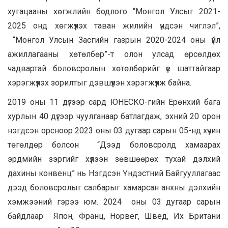
хугацааны хөгжлийн бодлого “Монгол Улсыг 2021-
2025 онд хөгжүүлэх таван жилийн үндсэн чиглэл”,
“Монгол Улсын Засгийн газрын 2020-2024 оны үйл
ажиллагааны хөтөлбөр”-т олон улсад өрсөлдөх
чадвартай боловсролын хөтөлбөрийг үе шаттайгаар
хэрэгжүүлэх зорилтыг дэвшүүлэн хэрэгжүүлж байна.
2019 оны 11 дүгээр сард ЮНЕСКО-гийн Ерөнхий бага
хурлын 40 дүгээр чуулганаар батлагдаж, эхний 20 орон
нэгдсэн орсноор 2023 оны 03 дугаар сарын 05-нд хүчин
төгөлдөр болсон “Дээд боловсролд хамаарах
эрдмийн зэргийг хүлээн зөвшөөрөх тухай дэлхий
дахины конвенц” нь Нэгдсэн Үндэстний Байгууллагаас
дээд боловсролыг салбарыг хамарсан анхны дэлхийн
хэмжээний гэрээ юм. 2024 оны 03 дугаар сарын
байдлаар Япон, Франц, Норвег, Швед, Их Британи