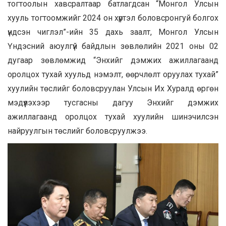
тогтоолын хавсралтаар батлагдсан “Монгол Улсын
хууль тогтоомжийг 2024 он хүртэл боловсронгуй болгох
үндсэн чиглэл”-ийн 35 дахь заалт, Монгол Улсын
Үндэсний аюулгүй байдлын зөвлөлийн 2021 оны 02
дугаар зөвлөмжид “Энхийг дэмжих ажиллагаанд
оролцох тухай хуульд нэмэлт, өөрчлөлт оруулах тухай”
хуулийн төслийг боловсруулан Улсын Их Хуралд өргөн
мэдүүлэхээр тусгасны дагуу Энхийг дэмжих
ажиллагаанд оролцох тухай хуулийн шинэчилсэн
найруулгын төслийг боловсруулжээ.