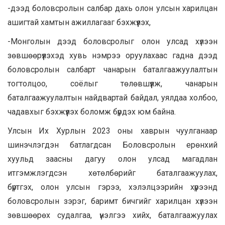
-дээд боловсролын салбар дахь олон улсын харилцан
ашигтай хамтын ажиллагааг бэхжүүлэх,
-Монголын дээд боловсролыг олон улсад хүлээн
зөвшөөрүүлэхэд хувь нэмрээ оруулахаас гадна
дээд
боловсролын салбарт чанарын баталгаажуулалтын
тогтолцоо, соёлыг төлөвшүүлж, чанарын
баталгаажуулалтын найдвартай байдал, уялдаа холбоо,
чадавхыг бэхжүүлэх боломж бүрдэх юм байна.
Улсын Их Хурлын 2023 оны хаврын чуулганаар
шинэчлэгдэн батлагдсан Боловсролын ерөнхий
хуульд заасны дагуу олон улсад магадлан
итгэмжлэгдсэн хөтөлбөрийг баталгаажуулах,
бүртгэх, олон улсын гэрээ, хэлэлцээрийн хүрээнд
боловсролын зэрэг, баримт бичгийг харилцан хүлээн
зөвшөөрөх судалгаа, үнэлгээ хийх, баталгаажуулах