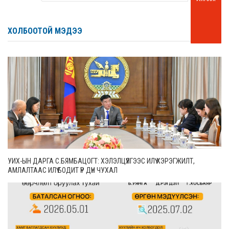
ХОЛБООТОЙ МЭДЭЭ
УИХ-ЫН ДАРГА С.БЯМБАЦОГТ: ХЭЛЭЛЦҮҮЛГЭЭС ИЛҮҮ ХЭРЭГЖИЛТ,
АМЛАЛТААС ИЛҮҮ БОДИТ ҮР ДҮН ЧУХАЛ