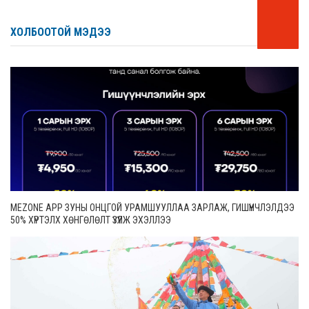
ХОЛБООТОЙ МЭДЭЭ
MEZONE APP ЗУНЫ ОНЦГОЙ УРАМШУУЛЛАА ЗАРЛАЖ, ГИШҮҮНЧЛЭЛДЭЭ
50% ХҮРТЭЛХ ХӨНГӨЛӨЛТ ҮЗҮҮЛЖ ЭХЭЛЛЭЭ