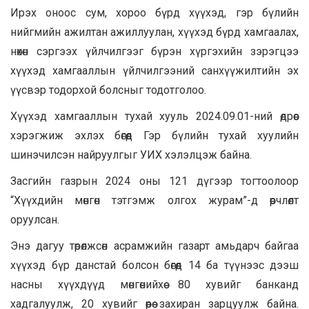
Ирэх оноос сум, хороо бүрд хүүхэд, гэр бүлийн
нийгмийн ажилтан ажиллуулан, хүүхэд бүрд хамгаалах,
нөхөн сэргээх үйлчилгээг бүрэн хүргэхийн зэрэгцээ
хүүхэд хамгааллын үйлчилгээний санхүүжилтийн эх
үүсвэр тодорхой болсныг тодотголоо.
Хүүхэд хамгааллын тухай хууль 2024.09.01-ний өдрөөс
хэрэгжиж эхлэх бөгөөд Гэр бүлийн тухай хуулийн
шинэчилсэн найруулгыг УИХ хэлэлцэж байна.
Засгийн газрын 2024 оны 121 дүгээр тогтоолоор
“Хүүхдийн мөнгөн тэтгэмж олгох журам”-д өөрчлөлт
оруулсан.
Энэ дагуу төрөлжсөн асрамжийн газарт амьдарч байгаа
хүүхэд бүр данстай болсон бөгөөд 14 ба түүнээс дээш
насны хүүхдүүд мөнгөнийхөө 80 хувийг банканд
хадгалуулж, 20 хувийг өөрөө захиран зарцуулж байна.