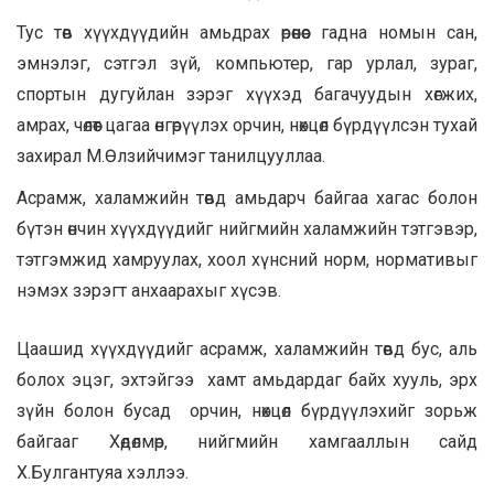
Тус төв хүүхдүүдийн амьдрах өрөөнөөс гадна номын сан,
эмнэлэг, сэтгэл зүй, компьютер, гар урлал, зураг,
спортын дугуйлан зэрэг хүүхэд багачуудын хөгжих,
амрах, чөлөөт цагаа өнгөрүүлэх орчин, нөхцөл бүрдүүлсэн тухай
захирал М.Өлзийчимэг танилцууллаа.
Асрамж, халамжийн төвд амьдарч байгаа хагас болон
бүтэн өнчин хүүхдүүдийг нийгмийн халамжийн тэтгэвэр,
тэтгэмжид хамруулах, хоол хүнсний норм, нормативыг
нэмэх зэрэгт анхаарахыг хүсэв.
Цаашид хүүхдүүдийг асрамж, халамжийн төвд бус, аль
болох эцэг, эхтэйгээ хамт амьдардаг байх хууль, эрх
зүйн болон бусад орчин, нөхцөл бүрдүүлэхийг зорьж
байгааг Хөдөлмөр, нийгмийн хамгааллын сайд
Х.Булгантуяа хэллээ.