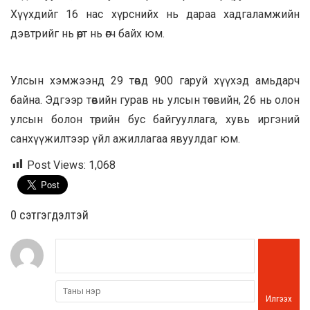
Хүүхдийг 16 нас хүрснийх нь дараа хадгаламжийн
дэвтрийг нь өөрт нь өгч байх юм.
Улсын хэмжээнд 29 төвд 900 гаруй хүүхэд амьдарч
байна. Эдгээр төвийн гурав нь улсын төсвийн, 26 нь олон
улсын болон төрийн бус байгууллага, хувь иргэний
санхүүжилтээр үйл ажиллагаа явуулдаг юм.
Post Views:
1,068
0 cэтгэгдэлтэй
Илгээх