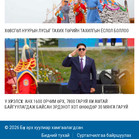
ХӨВСГӨЛ НУУРЫН ЛУСЫГ ТАХИХ ТӨРИЙН ТАХИЛГЫН ЁСЛОЛ БОЛЛОО
У.ХҮРЭЛСҮХ: АНХ 1600 ОРЧИМ ӨРХ, 7800 ГАРУЙ ХҮН АМТАЙ
БАЙГУУЛАГДАЖ БАЙСАН ЭРДЭНЭТ ХОТ ӨНӨӨДӨР 30 МЯНГА ГАРУЙ
ӨРХТЭЙ, 106 МЯНГАН СУУРИН ХҮН АМТАЙ БОЛЖЭЭ
© 2026 Бүх эрх хуулиар хамгаалагдсан.
Бидний тухай
Сурталчилгаа байршуулах