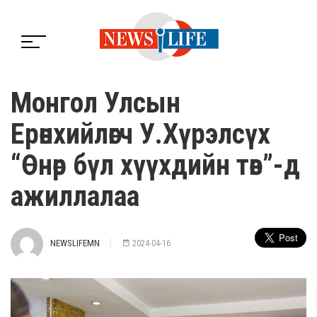
Монгол Улсын
Ерөнхийлөгч У.Хүрэлсүх
“Өнөр бүл хүүхдийн төв”-д
ажиллалаа
NEWSLIFEMN
2024-04-16