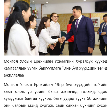
Монгол Улсын Ерөнхийлөгч Ухнаагийн Хүрэлсүх хүүхэд
хамгааллын ууган байгууллага “Өнөр бүл хүүхдийн төв”-д
ажиллалаа.
Монгол Улсын Ерөнхийлөгч “Өнөр бүл хүүхдийн төв”-ийн
хамт олон, үе үеийн багш, ажилчид, төгсөгчид, одоо
хүмүүжиж байгаа хүүхэд, багачуудад түүхт 50 жилийн
ойн баярын мэнд хүргэж, сайн сайхан бүхнийг хүсэн