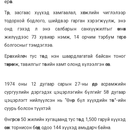
ерөөв.
Төр, засгаас хүүхэд хамгаалал, хөгжлийн чиглэлээр
тодорхой бодлого, шийдвэр гарган хэрэгжүүлж, энэ
онд гэхэд л энэ салбарын санхүүжилтыг өмнөх
жилүүдээс 73 хувиар нэмж, 14 орчим тэрбум төгрөг
болгосныг тэмдэглэв.
Ерөнхийлөгч тус төвд нэн шаардлагатай байсан тоног
төхөөрөмж, тавилгыг төвийн хамт олонд хүлээлгэн өгөв.
1974 оны 12 дугаар сарын 27-ны өдөр асрамжийн
сургуулийн дэргэдэх цэцэрлэгийн бүлгийг 58 дугаар
цэцэрлэгт нийлүүлсэн нь “Өнөр бүл хүүхдийн төв”-ийн
суурь болсон түүхтэй.
Өнгөрсөн 50 жилийн хугацаанд тус төвд 1,500 гаруй хүүхэд
өсөж торнисон бөгөөд одоо 144 хүүхэд амьдарч байна.