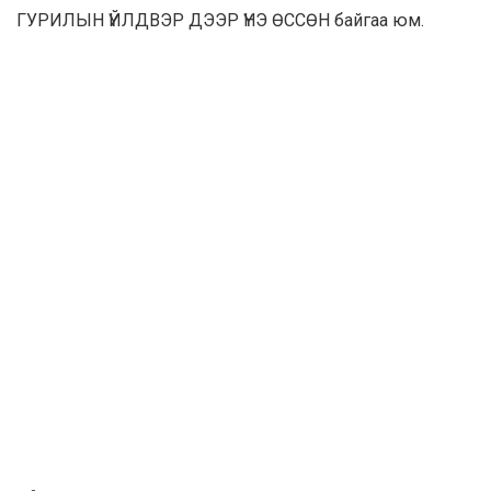
ГУРИЛЫН ҮЙЛДВЭР ДЭЭР ҮНЭ ӨССӨН байгаа юм.