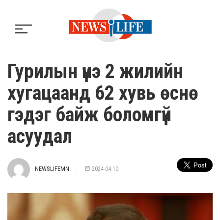
Гурилын үнэ 2 жилийн
хугацаанд 62 хувь өснө
гэдэг байж боломгүй
асуудал
NEWSLIFEMN
2024-04-10