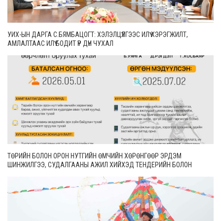
УИХ-ЫН ДАРГА С.БЯМБАЦОГТ: ХЭЛЭЛЦҮҮЛГЭЭС ИЛҮҮ ХЭРЭГЖИЛТ,
АМЛАЛТААС ИЛҮҮ БОДИТ ҮР ДҮН ЧУХАЛ
ТӨРИЙН БОЛОН ОРОН НУТГИЙН ӨМЧИЙН ХӨРӨНГӨӨР ЭРДЭМ
ШИНЖИЛГЭЭ, СУДАЛГААНЫ АЖИЛ ХИЙХЭД ТЕНДЕРИЙН БОЛОН
ГҮЙЦЭТГЭЛИЙН БАТАЛГАА ГАРГАХГҮЙ