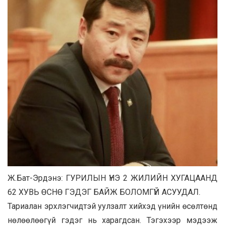
Ж.Бат-Эрдэнэ: ГУРИЛЫН ҮНЭ 2 ЖИЛИЙН ХУГАЦААНД
62 ХУВЬ ӨСНӨ ГЭДЭГ БАЙЖ БОЛОМГҮЙ АСУУДАЛ.
Тариалан эрхлэгчидтэй уулзалт хийхэд үнийн өсөлтөнд
нөлөөлөөгүй гэдэг нь харагдсан. Тэгэхээр мэдээж