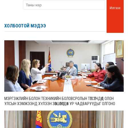
Илгээх
ХОЛБООТОЙ МЭДЭЭ
МЭРГЭЖЛИЙН БОЛОН ТЕХНИКИЙН БОЛОВСРОЛЫН ТӨГСӨГЧДӨД ОЛОН
УЛСЫН ХЭМЖЭЭНД ХҮЛЭЭН ЗӨВШӨӨРӨГДӨХ УР ЧАДВАРУУДЫГ ОЛГОНО