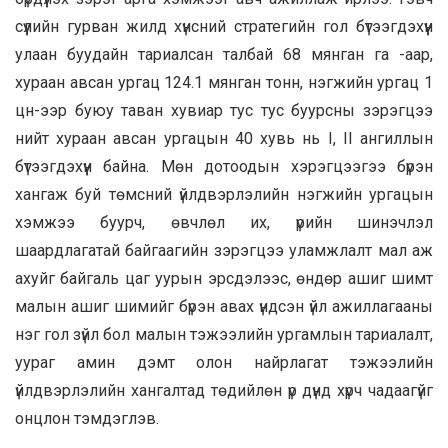
сүүлийн гурван жилд хүнсний стратегийн гол бүтээгдэхүүн
улаан буудайн тариалсан талбай 68 мянган га -аар,
хураан авсан ургац 124.1 мянган тонн, нэгжийн ургац 1
цн-ээр буюу таван хувиар тус тус буурсны зэрэгцээ
нийт хураан авсан ургацын 40 хувь нь I, II ангиллын
бүтээгдэхүүн байна. Мөн дотоодын хэрэгцээгээ бүрэн
хангаж буй төмсний үйлдвэрлэлийн нэгжийн ургацын
хэмжээ буурч, өвчлөл их, үрийн шинэчлэл
шаардлагатай байгаагийн зэрэгцээ уламжлалт мал аж
ахуйг байгаль цаг уурын эрсдэлээс, өндөр ашиг шимт
малын ашиг шимийг бүрэн авах үндсэн үйл ажиллагааны
нэг гол зүйл бол малын тэжээлийн ургамлын тариалалт,
уураг амин дэмт олон найрлагат тэжээлийн
үйлдвэрлэлийн хангалтад төдийлөн үр дүнд хүрч чадаагүйг
онцлон тэмдэглэв.