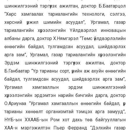
шинжилгээний тэргүүлэх ажилтан, доктор Б.Баатарцол
“Хөрс хамгаалах тариалангийн тeхнологи, сэлгээ,
хөрсний үржил шимийн асуудал”, Ургамал, газар
тариалангийн хүрээлэнгийн Үйлдвэрлэл инновацын
албаны дарга, доктор Х.Нямгэрэл “Төмс үйлдвэрлэлийн
өнөөгийн байдал, тулгамдсан асуудал, шийдвэрлэх
арга зам”, Ургамал, газар тариалангийн хүрээлэнгийн
Эрдэм шинжилгээний тэргүүлэх ажилтан, доктор
Б.Ганбаатар “Үр тарианы сорт, үрийн аж ахуйн өнөөгийн
байдал, тулгамдсан асуудал, шийдвэрлэх арга зам”,
Ургамал хамгааллын эрдэм шинжилгээний
хүрээлэнгийн эрдэмтэн нарийн бичгийн дарга, доктор
О.Ариунаа “Ургамал хамгааллын өнөөгийн байдал, үр
тарианы хөнөөлт организмтай тэмцэх арга замууд”,
НҮБ-ын ХХААБ-ын Ром хот дахь төв байгууллагын
ХАА-н мэргэжилтэн Пьер Ферранд “Дэлхийн газар