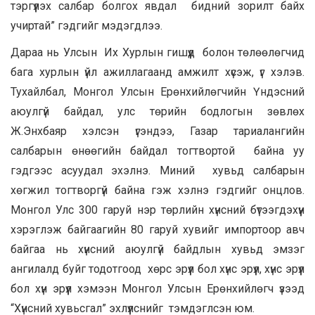
тэргүүлэх салбар болгох явдал бидний зорилт байх
учиртай” гэдгийг мэдэгдлээ.
Дараа нь Улсын Их Хурлын гишүүд болон төлөөлөгчид
бага хурлын үйл ажиллагаанд амжилт хүсэж, үг хэлэв.
Тухайлбал, Монгол Улсын Ерөнхийлөгчийн Үндэсний
аюулгүй байдал, улс төрийн бодлогын зөвлөх
Ж.Энхбаяр хэлсэн үгэндээ, Газар тариалангийн
салбарын өнөөгийн байдал тогтвортой байна уу
гэдгээс асуудал эхэлнэ. Миний хувьд салбарын
хөгжил тогтворгүй байна гэж хэлнэ гэдгийг онцлов.
Монгол Улс 300 гаруй нэр төрлийн хүнсний бүтээгдэхүүн
хэрэглэж байгаагийн 80 гаруй хувийг импортоор авч
байгаа нь хүнсний аюулгүй байдлын хувьд эмзэг
ангилалд буйг тодотгоод хөрс эрүүл бол хүнс эрүүл, хүнс эрүүл
бол хүн эрүүл хэмээн Монгол Улсын Ерөнхийлөгч үзээд
“Хүнсний хувьсгал” эхлүүлснийг тэмдэглсэн юм.