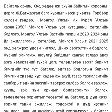
Байгаль орчин, Хүнс, хөдөө аж ахуйн байнгын хорооны
дарга Ж.Батжаргал бага хурлыг нээж үг хэлэв. Тэрбээр
хэлсэн үгэндээ, Монгол Улсын Их Хурал “Алсын
хараа-2050” Монгол Улсын урт хугацааны хөгжлийн
бодлого, Монгол Улсын Засгийн газрын 2020-2024 оны
үйл ажиллагааны хөтөлбөр, Монгол Улсыг 2021-2025
онд хөгжүүлэх үндсэн чиглэл, Шинэ сэргэлтийн бодлого,
Хүнсний хангамж, аюулгүй байдлыг хангах талаар авах
арга хэмжээний тухай цогц төлөвлөгөө зэрэг баримт
бичгүүдийг тус тус баталж, эдгээр бодлогын баримт
бичгийн хүрээнд хүнс, хөдөө аж ахуй, газар тариалангийн
салбарыг эдийн засгийн тэргүүлэх салбар болгон зарлаж,
хууль, эрх зүйн орчныг боловсронгуй болгох,
төлөвлөгөө зорилтыг төсөвтэй нь баталж, үр дүнд хүрэх
зорилт тавин ажиллаж, тодорхой үр дүнд хүрснийг
онцлоод цаашид анхаарууштай сургамжууд ч байгааг