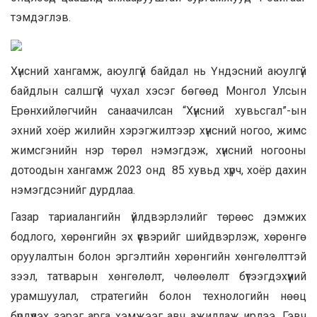
тэмдэглэв.
Хүнсний хангамж, аюулгүй байдал нь Үндэсний аюулгүй
байдлын салшгүй чухал хэсэг бөгөөд Монгол Улсын
Ерөнхийлөгчийн санаачилсан “Хүнсний хувьсгал”-ын
эхний хоёр жилийн хэрэгжилтээр хүнсний ногоо, жимс
жимсгэнийн нэр төрөл нэмэгдэж, хүнсний ногооны
дотоодын хангамж 2023 онд 85 хувьд хүрч, хоёр дахин
нэмэгдсэнийг дурдлаа.
Газар тариалангийн үйлдвэрлэлийг төрөөс дэмжих
бодлого, хөрөнгийн эх үүсвэрийг шийдвэрлэж, хөрөнгө
оруулалтын болон эргэлтийн хөрөнгийн хөнгөлөлттэй
зээл, татварын хөнгөлөлт, чөлөөлөлт бүтээгдэхүүний
урамшуулал, стратегийн болон технологийн нөөц
бүрдүүлэх зэрэг арга хэмжээг авч ажиллаж ирлээ. Гэвч