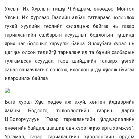
Улсын Их Хурлын гишүүн Ч.Ундрам, өнөөдөр Монгол
Улсын Их Хурлаар Гаалийн албан татвараас чөлөөлөх
тухай хуулийн төслийг хэлэлцэж байгаа нь газар
тариалангийн салбарын асуудлыг бодлогын түвшинд
ярих цаг болсныг харуулж байна. Энэхүү бага хурал нь
цаг үеэ олсон төдийгүй тариаланчид та бүхний салбарын
тулгамдсан асуудал, гарц шийдлийн талаарх үнэтэй
санал санаачлагыг сонсож, ихээхэн үр дүн хүлээж буйгаа
илэрхийлж байлаа.
Бага хурал Хүнс, хөдөө аж ахуй, хөнгөн үйлдвэрийн
яамны Бодлого, төлөвлөлтийн газрын дарга
Ц.Болорчулуун “Газар тариалангийн үйлдвэрлэлийн
өнөөгийн байдал, цаашид авч хэрэгжүүлэх арга хэмжээ”,
Ургамал, газар тариалангийн хүрээлэнгийн эрдэм