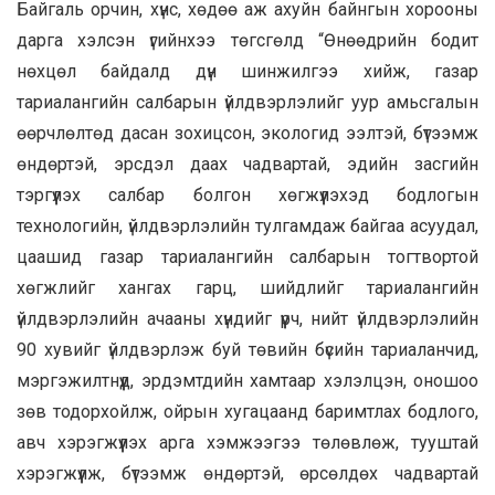
Байгаль орчин, хүнс, хөдөө аж ахуйн байнгын хорооны
дарга хэлсэн үгийнхээ төгсгөлд “Өнөөдрийн бодит
нөхцөл байдалд дүн шинжилгээ хийж, газар
тариалангийн салбарын үйлдвэрлэлийг уур амьсгалын
өөрчлөлтөд дасан зохицсон, экологид ээлтэй, бүтээмж
өндөртэй, эрсдэл даах чадвартай, эдийн засгийн
тэргүүлэх салбар болгон хөгжүүлэхэд бодлогын
технологийн, үйлдвэрлэлийн тулгамдаж байгаа асуудал,
цаашид газар тариалангийн салбарын тогтвортой
хөгжлийг хангах гарц, шийдлийг тариалангийн
үйлдвэрлэлийн ачааны хүндийг үүрч, нийт үйлдвэрлэлийн
90 хувийг үйлдвэрлэж буй төвийн бүсийн тариаланчид,
мэргэжилтнүүд, эрдэмтдийн хамтаар хэлэлцэн, оношоо
зөв тодорхойлж, ойрын хугацаанд баримтлах бодлого,
авч хэрэгжүүлэх арга хэмжээгээ төлөвлөж, тууштай
хэрэгжүүлж, бүтээмж өндөртэй, өрсөлдөх чадвартай