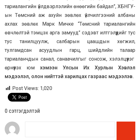
тариалангийн үйлдвэрлэлийн өнөөгийн байдал”, ХБНГУ-
ын Төмсний аж ахуйн зөвлөх үйлчилгээний албаны
ахлах зөвлөх Марк Мичке “Төмсний тариалангийн
өвчлөлтэй тэмцэх арга замууд” сэдэвт илтгэлүүдийг тус
тус танилцуулж, салбарын цаашдын хөгжил,
тулгамдсан асуудлын гарц, шийдлийн талаар
тариаланчдын санал, санаачилгыг сонсож, хэлэлцүүлэг
өрнүүлэх юм
хэмээн Улсын Их Хурлын Хэвлэл
мэдээлэл, олон нийттэй харилцах газраас мэдээлэв.
Post Views:
1,020
0 cэтгэгдэлтэй