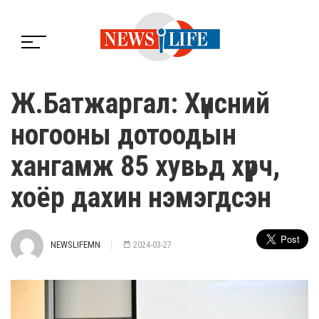
Ж.Батжаргал: Хүнсний
ногооны дотоодын
хангамж 85 хувьд хүрч,
хоёр дахин нэмэгдсэн
NEWSLIFEMN
2024-03-27