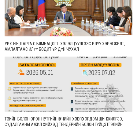
УИХ-ЫН ДАРГА С.БЯМБАЦОГТ: ХЭЛЭЛЦҮҮЛГЭЭС ИЛҮҮ ХЭРЭГЖИЛТ,
АМЛАЛТААС ИЛҮҮ БОДИТ ҮР ДҮН ЧУХАЛ
ТӨРИЙН БОЛОН ОРОН НУТГИЙН ӨМЧИЙН ХӨРӨНГӨӨР ЭРДЭМ ШИНЖИЛГЭЭ,
СУДАЛГААНЫ АЖИЛ ХИЙХЭД ТЕНДЕРИЙН БОЛОН ГҮЙЦЭТГЭЛИЙН
БАТАЛГАА ГАРГАХГҮЙ