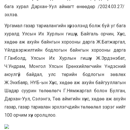
бага хурал Дархан-Уул аймагт өнөөдөр /2024.03.27/
эхлэв.
Ургамал газар тариалангийн хүрээлэнд болж буй уг бага
хуралд Улсын Их Хурлын гишүүн, Байгаль орчин, Хүнс,
хөдөө аж ахуйн байнгын хорооны дарга Ж.Батжаргал,
Үйлдвэржилтийн бодлогын байнгын хорооны дарга
Г.Ганболд, Улсын Их Хурлын гишүүн Ж.Эрдэнэбат,
Ч.Ундрам, Монгол Улсын Ерөнхийлөгчийн Үндэсний
аюулгүй байдал, улс төрийн бодлогын зөвлөх
Ж.Энхбаяр, НҮБ-ын Хүнс, хөдөө аж ахуйн байгууллагын
Шадар суурин төлөөлөгч Г.Нямжаргал болон Булган,
Дархан-Уул, Сэлэнгэ, Төв аймгийн хүнс, хөдөө аж ахуйн
газар, газар тариалан эрхлэгчдийн төлөөлөл зэрэг нийт
100 орчим хүн оролцлоо.