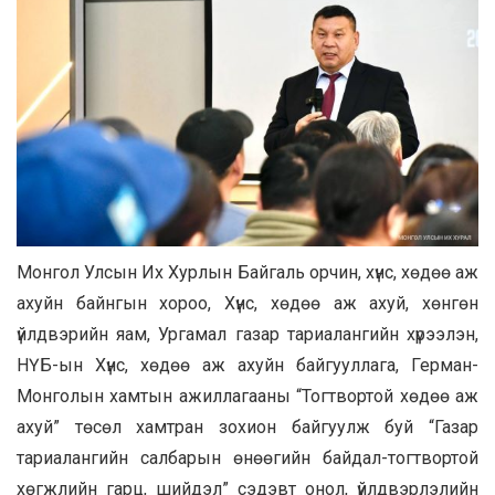
Монгол Улсын Их Хурлын Байгаль орчин, хүнс, хөдөө аж
ахуйн байнгын хороо, Хүнс, хөдөө аж ахуй, хөнгөн
үйлдвэрийн яам, Ургамал газар тариалангийн хүрээлэн,
НҮБ-ын Хүнс, хөдөө аж ахуйн байгууллага, Герман-
Монголын хамтын ажиллагааны “Тогтвортой хөдөө аж
ахуй” төсөл хамтран зохион байгуулж буй “Газар
тариалангийн салбарын өнөөгийн байдал-тогтвортой
хөгжлийн гарц, шийдэл” сэдэвт онол, үйлдвэрлэлийн