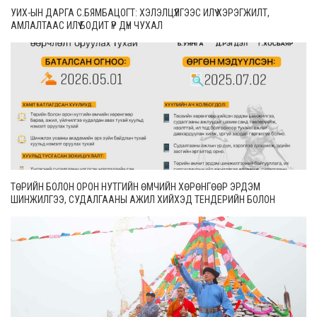
УИХ-ЫН ДАРГА С.БЯМБАЦОГТ: ХЭЛЭЛЦҮҮЛГЭЭС ИЛҮҮ ХЭРЭГЖИЛТ,
АМЛАЛТААС ИЛҮҮ БОДИТ ҮР ДҮН ЧУХАЛ
ТӨРИЙН БОЛОН ОРОН НУТГИЙН ӨМЧИЙН ХӨРӨНГӨӨР ЭРДЭМ
ШИНЖИЛГЭЭ, СУДАЛГААНЫ АЖИЛ ХИЙХЭД ТЕНДЕРИЙН БОЛОН
ГҮЙЦЭТГЭЛИЙН БАТАЛГАА ГАРГАХГҮЙ