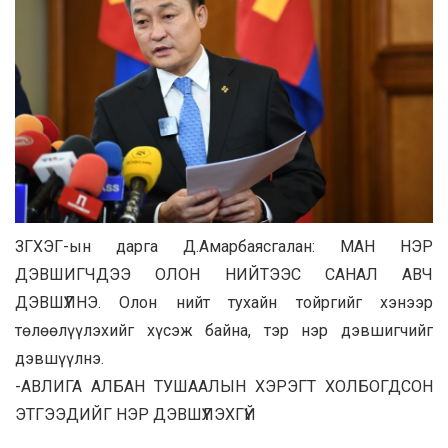
ЗГХЭГ-ын дарга Д.Амарбаясгалан: МАН НЭР
ДЭВШИГЧДЭЭ ОЛОН НИЙТЭЭС САНАЛ АВЧ
ДЭВШҮҮЛНЭ. Олон нийт тухайн тойргийг хэнээр
төлөөлүүлэхийг хүсэж байна, тэр нэр дэвшигчийг
дэвшүүлнэ.
-АВЛИГА АЛБАН ТУШААЛЫН ХЭРЭГТ ХОЛБОГДСОН
ЭТГЭЭДИЙГ НЭР ДЭВШҮҮЛЭХГҮЙ