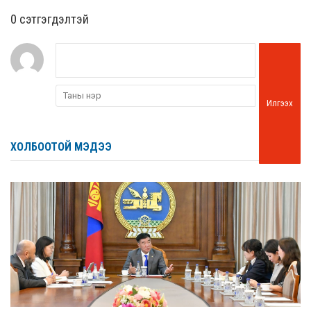
0 cэтгэгдэлтэй
Илгээх
ХОЛБООТОЙ МЭДЭЭ