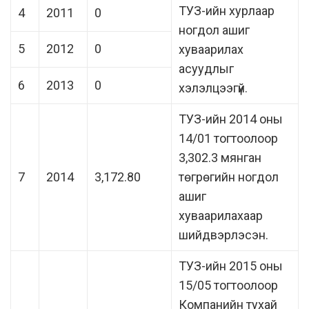
ТУЗ-ийн хурлаар
4
2011
0
ногдол ашиг
5
2012
0
хуваарилах
асуудлыг
6
2013
0
хэлэлцээгүй.
ТУЗ-ийн 2014 оны
14/01 тогтоолоор
3,302.3 мянган
7
2014
3,172.80
төгрөгийн ногдол
ашиг
хуваарилахаар
шийдвэрлэсэн.
ТУЗ-ийн 2015 оны
15/05 тогтоолоор
Компанийн тухай