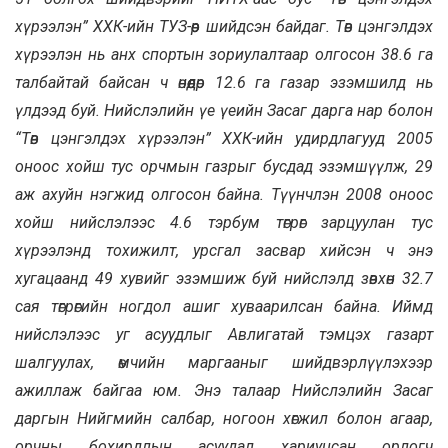
хүрээлэн” ХХК-ийн ТУЗ-өөр шийдсэн байдаг. Төв цэнгэлдэх
хүрээлэн нь анх спортын зориулалтаар олгосон 38.6 га
талбайтай байсан ч өнөөдөр 12.6 га газар эзэмшилд нь
үлдээд буй. Нийслэлийн үе үеийн Засаг дарга нар болон
“Төв цэнгэлдэх хүрээлэн” ХХК-ийн удирдлагууд 2005
оноос хойш тус орчмын газрыг бусдад эзэмшүүлж, 29
аж ахуйн нэгжид олгосон байна. Түүнчлэн 2008 оноос
хойш нийслэлээс 4.6 тэрбум төгрөг зарцуулан тус
хүрээлэнд тохижилт, урсгал засвар хийсэн ч энэ
хугацаанд 49 хувийг эзэмшиж буй нийслэлд зөвхөн 32.7
сая төгрөгийн ногдол ашиг хуваарилсан байна. Иймд
нийслэлээс уг асуудлыг Авлигатай тэмцэх газарт
шалгуулах, өмчийн маргааныг шийдвэрлүүлэхээр
ажиллаж байгаа юм. Энэ талаар Нийслэлийн Засаг
даргын Нийгмийн салбар, ногоон хөгжил болон агаар,
орчны бохирдлын асуудал хариуцсан орлогч