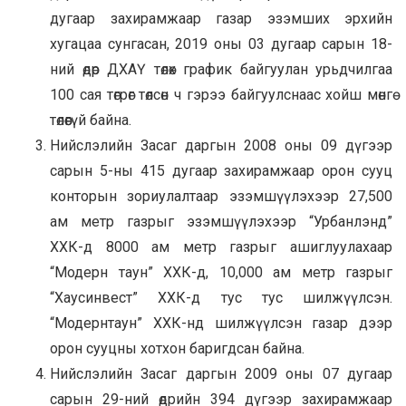
дугаар захирамжаар газар эзэмших эрхийн
хугацаа сунгасан, 2019 оны 03 дугаар сарын 18-
ний өдөр ДХАҮ төлөх график байгуулан урьдчилгаа
100 сая төгрөг төлсөн ч гэрээ байгуулснаас хойш мөнгө
төлөөгүй байна.
Нийслэлийн Засаг даргын 2008 оны 09 дүгээр
сарын 5-ны 415 дугаар захирамжаар орон сууц
конторын зориулалтаар эзэмшүүлэхээр 27,500
ам метр газрыг эзэмшүүлэхээр “Урбанлэнд”
ХХК-д 8000 ам метр газрыг ашиглуулахаар
“Модерн таун” ХХК-д, 10,000 ам метр газрыг
“Хаусинвест” ХХК-д тус тус шилжүүлсэн.
“Модернтаун” ХХК-нд шилжүүлсэн газар дээр
орон сууцны хотхон баригдсан байна.
Нийслэлийн Засаг даргын 2009 оны 07 дугаар
сарын 29-ний өдрийн 394 дүгээр захирамжаар