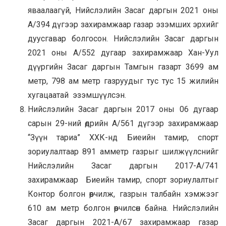
яваалаагүй, Нийслэлийн Засаг даргын 2021 оны
А/394 дүгээр захирамжаар газар эзэмших эрхийг
дуусгавар болгосон. Нийслэлийн Засаг даргын
2021 оны А/552 дугаар захирамжаар Хан-Уул
дүүргийн Засаг даргын Тамгын газарт 3699 ам
метр, 798 ам метр газруудыг тус тус 15 жилийн
хугацаатай эзэмшүүлсэн.
Нийслэлийн Засаг даргын 2017 оны 06 дугаар
сарын 29-ний өдрийн А/561 дүгээр захирамжаар
“Зүүн тариа” ХХК-нд Биеийн тамир, спорт
зориулалтаар 891 амметр газрыг шилжүүлснийг
Нийслэлийн Засаг даргын 2017-А/741
захирамжаар Биеийн тамир, спорт зориулалтыг
Контор болгон өөрчилж, газрын талбайн хэмжээг
610 ам метр болгон өөрчилсөн байна. Нийслэлийн
Засаг даргын 2021-А/67 захирамжаар газар