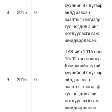
хуулийн 47 дугаар
8
2015
0
зүйлд заасан
заалтыг хангаагүй
тул ногдол ашиг
ногдуулахгүй гэж
шийдвэрлэсэн.
ТУЗ-ийн 2016 оны
16/02 тогтоолоор
Компанийн тухай
хуулийн 47 дугаар
9
2016
0
зүйлд заасан
заалтыг хангаагүй
тул ногдол ашиг
ногдуулахгүй гэж
шийдвэрлэсэн.