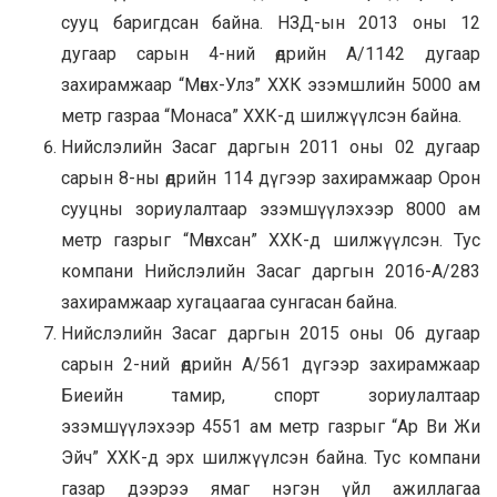
сууц баригдсан байна. НЗД-ын 2013 оны 12
дугаар сарын 4-ний өдрийн А/1142 дугаар
захирамжаар “Мөнх-Улз” ХХК эзэмшлийн 5000 ам
метр газраа “Монаса” ХХК-д шилжүүлсэн байна.
Нийслэлийн Засаг даргын 2011 оны 02 дугаар
сарын 8-ны өдрийн 114 дүгээр захирамжаар Орон
сууцны зориулалтаар эзэмшүүлэхээр 8000 ам
метр газрыг “Мөнхсан” ХХК-д шилжүүлсэн. Тус
компани Нийслэлийн Засаг даргын 2016-А/283
захирамжаар хугацаагаа сунгасан байна.
Нийслэлийн Засаг даргын 2015 оны 06 дугаар
сарын 2-ний өдрийн А/561 дүгээр захирамжаар
Биеийн тамир, спорт зориулалтаар
эзэмшүүлэхээр 4551 ам метр газрыг “Ар Ви Жи
Эйч” ХХК-д эрх шилжүүлсэн байна. Тус компани
газар дээрээ ямаг нэгэн үйл ажиллагаа