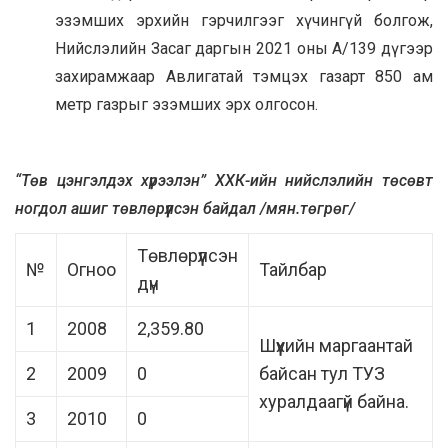
эзэмших эрхийн гэрчилгээг хүчингүй болгож,
Нийслэлийн Засаг даргын 2021 оны А/139 дүгээр
захирамжаар Авлигатай тэмцэх газарт 850 ам
метр газрыг эзэмших эрх олгосон.
“Төв цэнгэлдэх хүрээлэн” ХХК-ийн нийслэлийн төсөвт
ногдол ашиг төвлөрүүлсэн байдал /мян.төгрөг/
Төвлөрүүлсэн
№
Огноо
Тайлбар
дүн
1
2008
2,359.80
Шүүхийн маргаантай
2
2009
0
байсан тул ТУЗ
хуралдаагүй байна.
3
2010
0