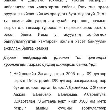
байсан ч дийлэнх тохижилт, урсгал засварыг
нийслэлээс төсөв хөрөнгө гарган хийсэн. Гэвч энэ хөрөнгө
оруулалт нийслэлийн өмч хөрөнгөд огт бүртгэгдээгүй. Гэтэл
тус компанийн удирдлага тухайн хүрээлэн, орчмын
газрыг олон янзаар түрээсэлж, газраасаа зарж орлого
олсон байна. Иймд уг асуудалд холбогдох
байгууллагуудтай хамтарсан ажлын хэсэг байгуулан
ажиллаж байгаа хэмээв.
Дараах шийдвэрүүдийг үндэслэн Төв цэнгэлдэх
хүрээлэнгийн газраас бусдад шилжүүлсэн байна. Үүнд:
Нийслэлийн Засаг даргын 2005 оны 09 дүгээр
сарын 26-ны өдрийн 399 дүгээр захирамжаар нэр
бүхий долоон иргэн болох А.Дариймаа, С.Жалан-
Аажав, Б.Батбаяр, Б.Баярмаа, А.Сарантуяа,
Э.Жаргалан, Э.Батзаяа нарт нийт 3500 ам метр
газрыг амины сууцны зориулалтаар