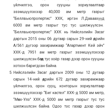
үйлчилгээ, орон сууцны зориулаалтаар
эзэмшүүлэхээр 40,000 ам метр газрыг
“Беллвьюпропертис” ХХК, иргэн Л.Даваахүүд
6000 ам метр газрыг тус тус шилжүүлсэн.
“Беллвьюпропертис” ХХК нь Нийслэлийн Засаг
даргын 2015 оны 06 дугаар сарын 29-ний өдрийн
А/561 дүгээр захирамжаар “Апартмент Кей эйч”
ХХК-д 7951 ам метр газрыг эзэмшүүлэхээр
шилжүүлсэн бөгөөд тус хоёр газар дээр орон сууцны
хотхон баригдсан байна.
Нийслэлийн Засаг даргын 2009 оны 12 дугаар
сарын 14-ний өдрийн 672 дугаар захирамжаар
үйлчилгээ, орон сууц, конторын зориулалтаар
эзэмшүүлэхээр “Биг кастел” ХХК-д 5000 ам метр,
“Мөнх-Улз” ХХК-д 5000 ам метр газрыг тус тус
шилжүүлсэн байна. Одоо тус газар дээр орон