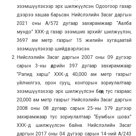
эзэмшүүлэхээр эрх шилжүүлсэн. Одоогоор газар
дээрээ хашаа барьсан. Нийслэлийн Засаг даргын
2021 оны А/572 дугаар захирамжаар “Аалба
мундо” ХХК-д газар эзэмших эрхийг шилжүүлэн,
3697 ам метр газрыг 15 жилийн хугацаатай
эзэмшүүлэхээр шийдвэрлэсэн.
Нийслэлийн Засаг даргын 2007 оны 09 дүгээр
сарын 3-ны өдрийн 397 дугаар захирамжаар
“Рапид харш” ХХК-д 40,000 ам метр газрыг
үйлчилгээ, орон сууц, конторын зориулалтаар
эзэмшүүлэхээр эрх шилжүүлсэн бөгөөд тус газраас
20,000 ам метр газрыг Нийслэлийн Засаг даргын
2008 оны 08 дугаар сарын 25-ны 379 дүгээр
захирамжаар тус зориулалтаар “Бумбын шовх”
ХХК-д шилжүүлсэн байна. Нийслэлийн Засаг
даргын 2017 оны 04 дүгээр сарын 14-ний А/243