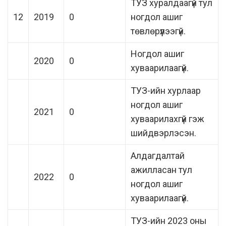
ТУЗ хуралдаагүй тул
12
2019
0
ногдол ашиг
төвлөрүүлээгүй.
Ногдол ашиг
2020
0
хуваарилаагүй.
ТУЗ-ийн хурлаар
ногдол ашиг
2021
0
хуваарилахгүй гэж
шийдвэрлэсэн.
Алдагдалтай
ажилласан тул
2022
0
ногдол ашиг
хуваарилаагүй.
ТУЗ-ийн 2023 оны