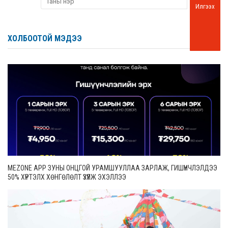
Илгээх
ХОЛБООТОЙ МЭДЭЭ
MEZONE APP ЗУНЫ ОНЦГОЙ УРАМШУУЛЛАА ЗАРЛАЖ, ГИШҮҮНЧЛЭЛДЭЭ
50% ХҮРТЭЛХ ХӨНГӨЛӨЛТ ҮЗҮҮЛЖ ЭХЭЛЛЭЭ