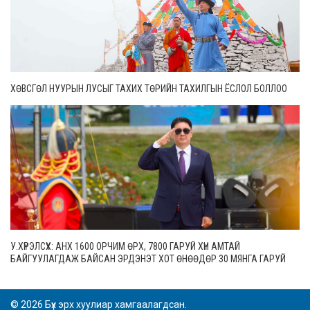
ХӨВСГӨЛ НУУРЫН ЛУСЫГ ТАХИХ ТӨРИЙН ТАХИЛГЫН ЁСЛОЛ БОЛЛОО
У.ХҮРЭЛСҮХ: АНХ 1600 ОРЧИМ ӨРХ, 7800 ГАРУЙ ХҮН АМТАЙ
БАЙГУУЛАГДАЖ БАЙСАН ЭРДЭНЭТ ХОТ ӨНӨӨДӨР 30 МЯНГА ГАРУЙ
ӨРХТЭЙ, 106 МЯНГАН СУУРИН ХҮН АМТАЙ БОЛЖЭЭ
© 2026 Бүх эрх хуулиар хамгаалагдсан.