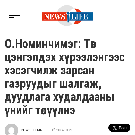
О.Номинчимэг: Төв
цэнгэлдэх хүрээлэнгээс
хэсэгчилж зарсан
газруудыг шалгаж,
дуудлага худалдааны
үнийг төлүүлнэ
NEWSLIFEMN
2024-03-21