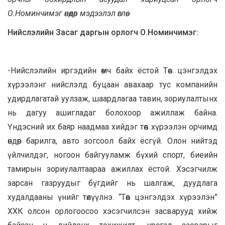
О.Номинчимэг өнөөдөр мэдээлэл өглөө.
Нийслэлийн Засаг даргын орлогч О.Номинчимэг:
-Нийслэлийн иргэдийн өмч байх ёстой Төв цэнгэлдэх
хүрээлэнг нийслэлд буцаан авахаар тус компанийн
удирдлагатай уулзаж, шаардлагаа тавин, зориулалтынх
нь дагуу ашигладаг болохоор ажиллаж байна.
Үндэсний их баяр наадмаа хийдэг төв хүрээлэн орчимд
өндөр барилга, авто зогсоол байх ёсгүй. Олон нийтэд
үйлчилдэг, ногоон байгууламж бүхий спорт, биеийн
тамирын зориулалтаараа ажиллах ёстой. Хэсэгчилж
зарсан газруудыг бүгдийг нь шалгаж, дуудлага
худалдааны үнийг төлүүлнэ. “Төв цэнгэлдэх хүрээлэн”
ХХК олсон орлогоосоо хэсэгчилсэн засварууд хийж