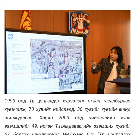
1993 онд Төв цэнгэлдэх хүрээлэнг ягаан тасалбараар
хувьчилж, 70 хувийг нийслэлд, 30 хувийг хувийн өмчид
шилжүүлсэн. Харин 2003 онд нийслэлийн хувь
эзэмшлийг 49, иргэн Т.Нямдаваагийн эзэмших хувийг
51 болгох шийдвэрийг НИТХ-аас бус “Төв цэнгэлдэх