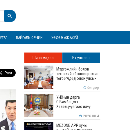
УТАГ
БАЙГАЛЬ ОРЧИН
ХӨДӨӨ АЖ АХУЙ
Шинэ мэдээ
Их уншсан
Мэргэжлийн болон
техникийн боловсролын
төгсөгчдөд олон улсын
хэмжээнд хүлээн
зөвшөөрөгдөх ур
Өчигдөр
чадваруудыг олгоно
УИХ-ын дарга
С.Бямбацогт:
Хэлэлцүүлгээс илүү
хэрэгжилт, амлалтаас
илүү бодит үр дүн чухал
2026-08-4
MEZONE APP зуны