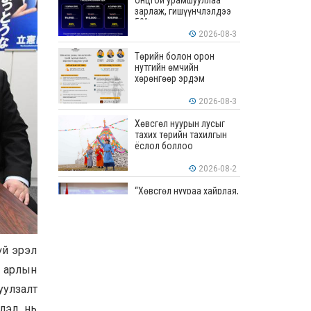
онцгой урамшууллаа
зарлаж, гишүүнчлэлдээ
50% хүртэлх хөнгөлөлт
үзүүлж эхэллээ
2026-08-3
Төрийн болон орон
нутгийн өмчийн
хөрөнгөөр эрдэм
шинжилгээ, судалгааны
ажил хийхэд тендерийн
2026-08-3
болон гүйцэтгэлийн
баталгаа гаргахгүй
Хөвсгөл нуурын лусыг
тахих төрийн тахилгын
ёслол боллоо
2026-08-2
“Хөвсгөл нуураа хайрлая,
хамгаалъя” эрдэм
шинжилгээний хурал
боллоо
2026-08-1
үй эрэл
“ЭРДЭНЭС
р арлын
ТАВАНТОЛГОЙ” ХК ЭНЭ
ДОЛОО ХОНОГТ 460.8
уулзалт
МЯНГАН ТОНН НҮҮРС
АРИЛЖЛАА
2026-07-31
лэл нь