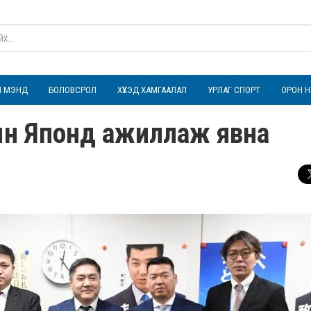
ҮЛ МЭНД
БОЛОВСРОЛ
ХҮҮХЭД ХАМГААЛАЛ
УРЛАГ СПОРТ
ОРОН Н
н Японд ажиллаж явна