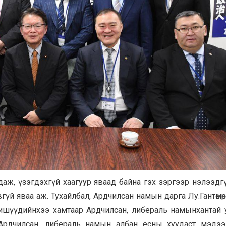
гдаж, үзэгдэхгүй хаагуур яваад байна гэх зэргээр нэлээдг
вгүй яваа аж. Тухайлбал, Ардчилсан намын дарга Лу.Гантөмө
ишүүдийнхээ хамтаар Ардчилсан, либераль намынхантай 
 Ардчилсан, либераль намын албан ёсны хуудаст мэдээ