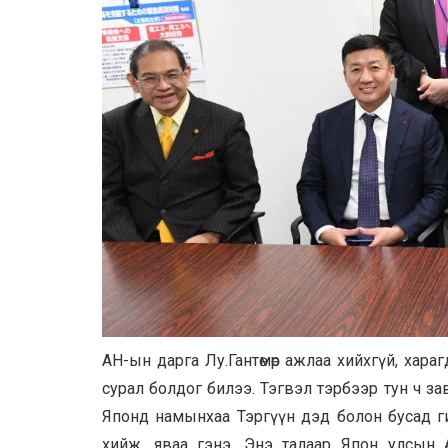
АН-ын дарга Лу.Гантөмөр ажлаа хийхгүй, хара
сурал болдог билээ. Тэгвэл тэрбээр тун ч за
Японд намынхаа Тэргүүн дэд болон бусад г
хийж, яваа гэнэ. Энэ талаар Япон улсын