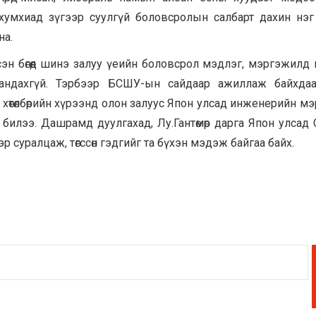
аа хумхиад зүгээр суулгүй боловсролын салбарт дахин нэ
на.
н бөгөөд шинэ залуу үеийн боловсрол мэдлэг, мэргэжилд
 андахгүй. Тэрбээр БСШУ-ын сайдаар ажиллаж байхдаа
ү хөтөлбөрийн хүрээнд олон залуус Япон улсад инженерийн м
а билээ. Дашрамд дуулгахад, Лу.Гантөмөр дарга Япон улсад 
суралцаж, төгссөн гэдгийг та бүхэн мэдэж байгаа байх.