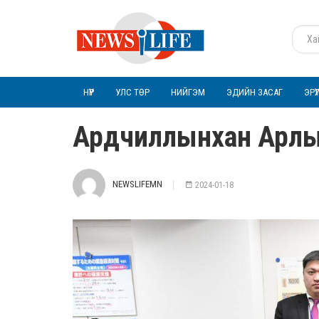
НҮҮР
УЛС ТӨР
НИЙГЭМ
ЭДИЙН ЗАСАГ
ЭРҮ
Ардчиллынхан Арлы
NEWSLIFEMN
2024-01-18