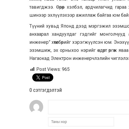
тавигджээ. Өөрөөр хэлбэл, ардчилагчид гар
шинээр эхлүүлэхээр ажиллаж байгаа юм бай
Түүний хувьд Японд дээд мэргэжил эзэмшсэ
анхаарал хандуулдаг гэдгийг монголчууд
инженер” хөтөлбөрийг хэрэгжүүлсэн юм. Энэхү
эзэмшиж, эх орныхоо нэрийг өндөрт өргөж ява
Нагаокад Электрон инженерчлэлийн чиглэлээр 
Post Views:
965
0 cэтгэгдэлтэй