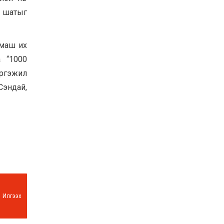
Хөвсгөл нуурын их
г шатыг
цэвэрлэгээний аяны
хүрээнд 301 тонн хог
хаягдлыг төвлөрүүлжээ
2026-07-30
 маш их
 “1000
Баян-Өлгий аймгийн
дараагийн Засаг даргад
эргэжил
Н.Тилеуханы нэр хүчтэй
яригдаж байна
Сэндай,
2026-07-30
А.Ю.Ивахин: Эрдэнэт
хотын түүх бол бидний
амжилтын түүх
2026-07-27
Илгээх