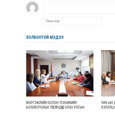
ХОЛБООТОЙ МЭДЭЭ
МЭРГЭЖЛИЙН БОЛОН ТЕХНИКИЙН
УИХ-ЫН 
БОЛОВСРОЛЫН ТӨГСӨГЧДӨД ОЛОН УЛСЫН
ХЭЛЭЛЦҮ
ХЭМЖЭЭНД ХҮЛЭЭН ЗӨВШӨӨРӨГДӨХ УР
АМЛАЛТА