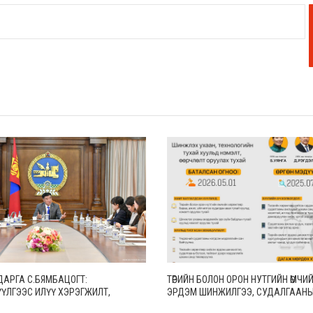
ДАРГА С.БЯМБАЦОГТ:
ТӨРИЙН БОЛОН ОРОН НУТГИЙН ӨМЧИЙН 
ҮЛГЭЭС ИЛҮҮ ХЭРЭГЖИЛТ,
ЭРДЭМ ШИНЖИЛГЭЭ, СУДАЛГААН
АС ИЛҮҮ БОДИТ ҮР ДҮН ЧУХАЛ
ХИЙХЭД ТЕНДЕРИЙН БОЛОН ГҮЙЦЭ