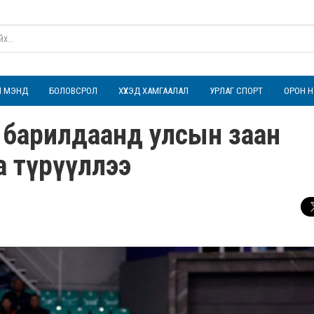
ҮЛ МЭНД
БОЛОВСРОЛ
ХҮҮХЭД ХАМГААЛАЛ
УРЛАГ СПОРТ
ОРОН Н
 барилдаанд улсын заан
а түрүүллээ