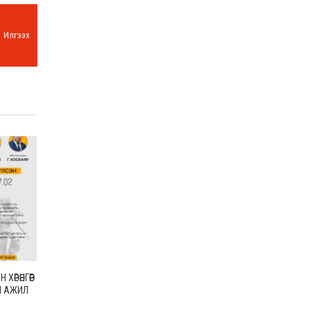
Илгээх
ХӨРӨНГӨӨР
Ы АЖИЛ
ТГЭЛИЙН