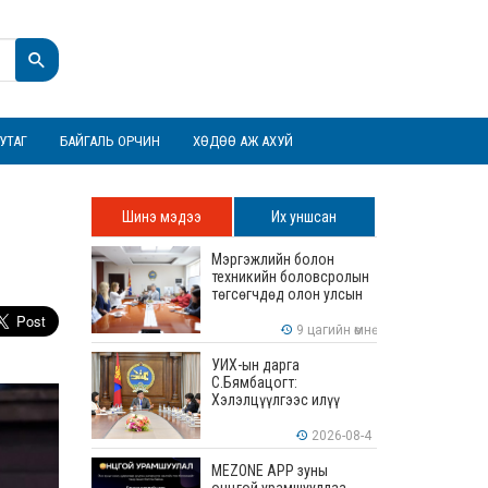
УТАГ
БАЙГАЛЬ ОРЧИН
ХӨДӨӨ АЖ АХУЙ
Шинэ мэдээ
Их уншсан
Мэргэжлийн болон
техникийн боловсролын
төгсөгчдөд олон улсын
хэмжээнд хүлээн
зөвшөөрөгдөх ур
9 цагийн өмнө
чадваруудыг олгоно
УИХ-ын дарга
С.Бямбацогт:
Хэлэлцүүлгээс илүү
хэрэгжилт, амлалтаас
илүү бодит үр дүн чухал
2026-08-4
MEZONE APP зуны