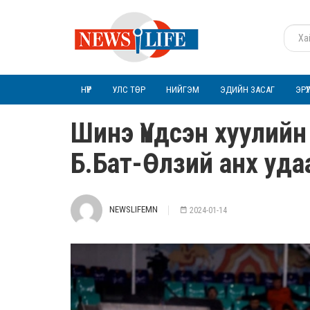
НҮҮР
УЛС ТӨР
НИЙГЭМ
ЭДИЙН ЗАСАГ
ЭРҮ
Шинэ Үндсэн хуулийн
Б.Бат-Өлзий анх уда
NEWSLIFEMN
2024-01-14