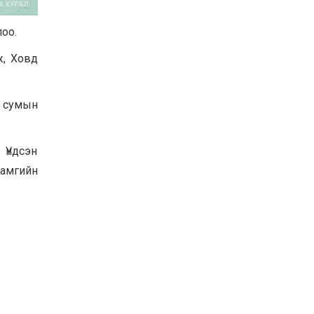
Хөвсгөл нуурын их
цэвэрлэгээний аяны
оо.
хүрээнд 301 тонн хог
хаягдлыг төвлөрүүлжээ
ж, Ховд
2026-07-30
Баян-Өлгий аймгийн
дараагийн Засаг даргад
н сумын
Н.Тилеуханы нэр хүчтэй
яригдаж байна
2026-07-30
 Үндсэн
А.Ю.Ивахин: Эрдэнэт
хотын түүх бол бидний
хамгийн
амжилтын түүх
2026-07-27