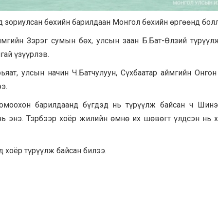
д зориулсан бөхийн барилдаан Монгол бөхийн өргөөнд болл
ймгийн Зэрэг сумын бөх, улсын заан Б.Бат-Өлзий түрүүл
гай үзүүрлэв.
ьяат, улсын начин Ч.Батчулуун, Сүхбаатар аймгийн Онго
э.
томоохон барилдаанд бүгдэд нь түрүүлж байсан ч Шинэ
нь энэ. Тэрбээр хоёр жилийн өмнө их шөвөгт үлдсэн нь 
д хоёр түрүүлж байсан билээ.