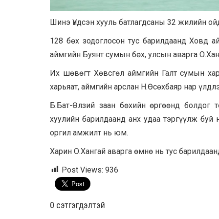
Шинэ Үндсэн хууль батлагдсаны 32 жилийн ой
128 бөх зодоглосон тус барилдаанд Ховд а
аймгийн Буянт сумын бөх, улсын аварга О.Хан
Их шөвөгт Хөвсгөл аймгийн Галт сумын хар
харьяат, аймгийн арслан Н.Өсөхбаяр нар үлдлэ
Б.Бат-Өлзий заан бөхийн өргөөнд болдог 
хуулийн барилдаанд анх удаа тэргүүлж буй 
оргил амжилт нь юм.
Харин О.Хангай аварга өмнө нь тус барилдаан
Post Views:
936
0 cэтгэгдэлтэй