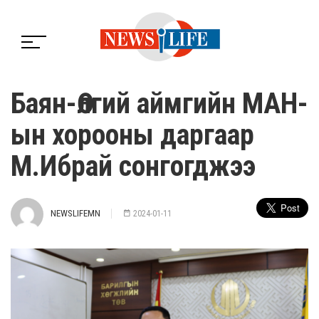
Баян-Өлгий аймгийн МАН-
ын хорооны даргаар
М.Ибрай сонгогджээ
NEWSLIFEMN
2024-01-11