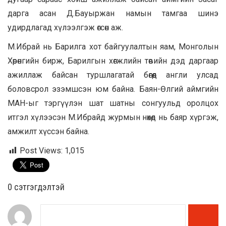
дарга асан Д.Бауыржан намын тамгаа шинэ
удирдлагад хүлээлгэж өгсөн аж.
М.Ибрай нь Барилга хот байгуулалтын яам, Монголын
Хөрөнгийн бирж, Барилгын хөгжлийн төвийн дэд даргаар
ажиллаж байсан туршлагатай бөгөөд англи улсад
боловсрол эзэмшсэн юм байна. Баян-Өлгий аймгийн
МАН-ыг тэргүүлэн шат шатны сонгуульд оролцох
итгэл хүлээсэн М.Ибрайд журмын нөхөд нь баяр хүргэж,
амжилт хүссэн байна.
Post Views:
1,015
0 cэтгэгдэлтэй