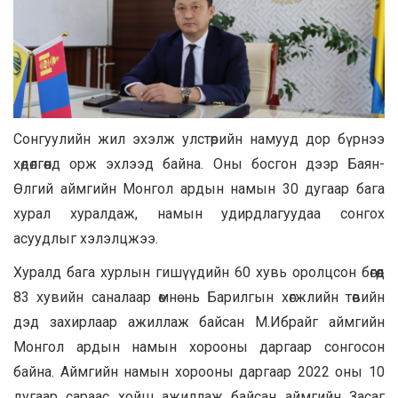
Сонгуулийн жил эхэлж улстөрийн намууд дор бүрнээ
хөдөлгөөнд орж эхлээд байна. Оны босгон дээр Баян-
Өлгий аймгийн Монгол ардын намын 30 дугаар бага
хурал хуралдаж, намын удирдлагуудаа сонгох
асуудлыг хэлэлцжээ.
Хуралд бага хурлын гишүүдийн 60 хувь оролцсон бөгөөд
83 хувийн саналаар өмнө нь Барилгын хөгжлийн төвийн
дэд захирлаар ажиллаж байсан М.Ибрайг аймгийн
Монгол ардын намын хорооны даргаар сонгосон
байна. Аймгийн намын хорооны даргаар 2022 оны 10
дугаар сараас хойш ажиллаж байсан аймгийн Засаг