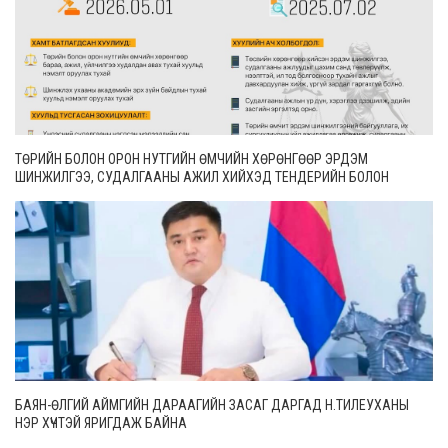
ТӨРИЙН БОЛОН ОРОН НУТГИЙН ӨМЧИЙН ХӨРӨНГӨӨР ЭРДЭМ
ШИНЖИЛГЭЭ, СУДАЛГААНЫ АЖИЛ ХИЙХЭД ТЕНДЕРИЙН БОЛОН
ГҮЙЦЭТГЭЛИЙН БАТАЛГАА ГАРГАХГҮЙ
БАЯН-ӨЛГИЙ АЙМГИЙН ДАРААГИЙН ЗАСАГ ДАРГАД Н.ТИЛЕУХАНЫ
НЭР ХҮЧТЭЙ ЯРИГДАЖ БАЙНА