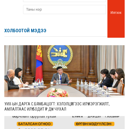
Илгээх
ХОЛБООТОЙ МЭДЭЭ
УИХ-ЫН ДАРГА С.БЯМБАЦОГТ: ХЭЛЭЛЦҮҮЛГЭЭС ИЛҮҮ ХЭРЭГЖИЛТ,
АМЛАЛТААС ИЛҮҮ БОДИТ ҮР ДҮН ЧУХАЛ