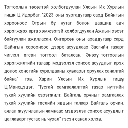
Тогтоолын төсөлтэй холбогдуулан Улсын Их Хурлын
гишүүн Ц.Идэрбат, “2023 оны зургадугаар сард Байнгын
хорооноос Отрын бүс нутаг болон цаашид авч
хэрэгжүүлэх арга хэмжээтэй холбогдуулан Ажлын хэсэг
байгуулан ажилласан. Өнгөрсөн оны аравдугаар сард
Байнгын хорооноос дээрх асуудлаар Засгийн газарт
чиглэл өгсөн тогтоол баталсан. Энэхүү тогтоолын
хэрэгжилтийн талаар мэдээлэл сонсох асуудлыг ирэх
долоо хоногийн хуралдааны хуваарьт оруулах саналтай
байна” гэв. Харин Улсын Их Хурлын гишүүн
Ц.Мөнхцэцэг, “Тусгай хамгаалалттай газар нутгийн
тухай хуулийн хэрэгжилт, Байгаль орчныг хамгаалах
тухай хуулийн төслийн явцын талаар Байгаль орчин,
аялал жуулчлалын яамнаас мэдээлэл сонсох асуудлыг
цаглаварт тусгах нь чухал” гэсэн санал хэлэв.