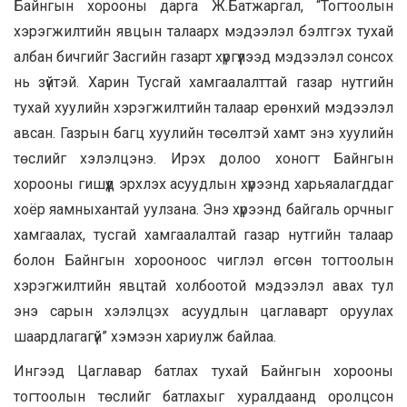
Байнгын хорооны дарга Ж.Батжаргал, “Тогтоолын
хэрэгжилтийн явцын талаарх мэдээлэл бэлтгэх тухай
албан бичгийг Засгийн газарт хүргүүлээд мэдээлэл сонсох
нь зүйтэй. Харин Тусгай хамгаалалттай газар нутгийн
тухай хуулийн хэрэгжилтийн талаар ерөнхий мэдээлэл
авсан. Газрын багц хуулийн төсөлтэй хамт энэ хуулийн
төслийг хэлэлцэнэ. Ирэх долоо хоногт Байнгын
хорооны гишүүд эрхлэх асуудлын хүрээнд харьяалагддаг
хоёр яамныхантай уулзана. Энэ хүрээнд байгаль орчныг
хамгаалах, тусгай хамгаалалтай газар нутгийн талаар
болон Байнгын хорооноос чиглэл өгсөн тогтоолын
хэрэгжилтийн явцтай холбоотой мэдээлэл авах тул
энэ сарын хэлэлцэх асуудлын цаглаварт оруулах
шаардлагагүй” хэмээн хариулж байлаа.
Ингээд Цаглавар батлах тухай Байнгын хорооны
тогтоолын төслийг батлахыг хуралдаанд оролцсон