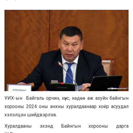
УИХ-ын Байгаль орчин, хүнс, хөдөө аж ахуйн байнгын
хорооны 2024 оны анхны хуралдаанаар хоёр асуудал
хэлэлцэн шийдвэрлэв.
Хуралдааны эхэнд Байнгын хорооны дарга