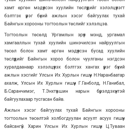
хамт өргөн мэдүүлсэн хуулийн төслүүдийг хэлэлцүүлэгт
бэлтгэх үүрэг бүхий ажлын хэсэг байгуулах тухай
Байнгын хорооны тогтоолын төслийг хэлэлцэв.
Тогтоолын төсөлд Ургамлын эрүүл мэнд, ургамал
хамгааллын тухай хуулийн шинэчилсэн найруулгын
төсөл болон хамт өргөн мэдүүлсэн бусад хуулийн
төслүүдийг Байнгын хороо болон чуулганы нэгдсэн
хуралдаанаар хэлэлцүүлэх бэлтгэх хангах үүрэг бүхий
ажлын хэсгийг Улсын Их Хурлын гишүүн Н.Наранбаатар
ахалж, Улсын Их Хурлын гишүүн Г.Ганболд, Н.Ганибал,
Б.Саранчимэг, Т.Энхтүвшин нарын бүрэлдэхүүнтэй
байгуулахаар тусгасан байв.
Ажлын хэсэг байгуулах тухай Байнгын хорооны
тогтоолын төсөлтэй холбогдуулан асуулт асуух гишүүн
байсангүй. Харин Улсын Их Хурлын гишүүн Ц.Туваан