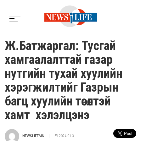
Ж.Батжаргал: Тусгай
хамгаалалттай газар
нутгийн тухай хуулийн
хэрэгжилтийг Газрын
багц хуулийн төсөлтэй
хамт хэлэлцэнэ
NEWSLIFEMN
2024-01-3