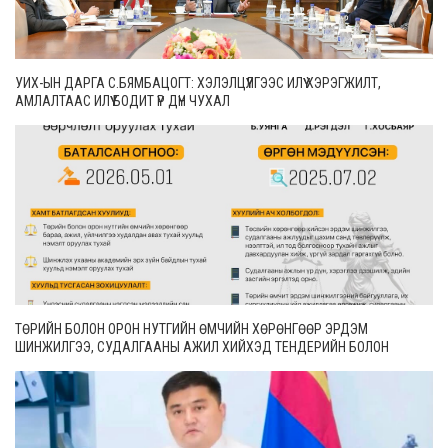
УИХ-ЫН ДАРГА С.БЯМБАЦОГТ: ХЭЛЭЛЦҮҮЛГЭЭС ИЛҮҮ ХЭРЭГЖИЛТ,
АМЛАЛТААС ИЛҮҮ БОДИТ ҮР ДҮН ЧУХАЛ
ТӨРИЙН БОЛОН ОРОН НУТГИЙН ӨМЧИЙН ХӨРӨНГӨӨР ЭРДЭМ
ШИНЖИЛГЭЭ, СУДАЛГААНЫ АЖИЛ ХИЙХЭД ТЕНДЕРИЙН БОЛОН
ГҮЙЦЭТГЭЛИЙН БАТАЛГАА ГАРГАХГҮЙ