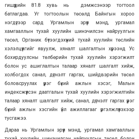
гишүүдийн 81.8 хувь нь дэмжсэнээр тогтоол
батлагдав. Уг тогтоолын төсөлд Байнгын хороо
нэгдүгээр сард Ургамлын эрүүл мэнд, ургамал
хамгааллын тухай хуулийн шинэчилсэн найруулгын
төсөл, Органик бүтээгдэхүүний тухай хуулийн төслийн
хэлэлцүүлгийг явуулж, хяналт шалгалтын хүрээнд Ус
бохирдуулсны төлбөрийн тухай хуулийн хэрэгжилт
болон ус ашиглалтын талаар хяналт шалгалт хийж,
холбогдох санал, дүгнэлт гаргах, шийдвэрийн төсөл
боловсруулах үүрэг бүхий ажлын хэсэг, Малын
индексжүүлсэн даатгалын тухай хуулийн хэрэгжилтийн
талаар хяналт шалгалт хийж, санал, дүгнэлт гаргах үүрэг
бүхий ажлын хэсгийн үйл ажиллагааг үргэлжлүүлэхээр
тусгажээ.
Дараа нь Ургамлын эрүүл мэнд, ургамал хамгааллын
тухай хуулийн шинэчилсэн найруулгын төсөл болон