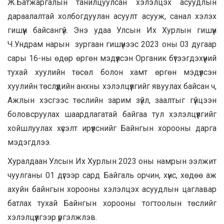
Ж.Батжаргалын танилцуулсан хэлэлцэх асуудлын
дараалалтай холбогдуулан асуулт асууж, санал хэлэх
гишүүн байсангүй. Энэ удаа Улсын Их Хурлын гишүүн
Ч.Ундрам нарын зургаан гишүүнээс 2023 оны 03 дугаар
сары 16-ны өдөр өргөн мэдүүлсэн Органик бүтээгдэхүүний
тухай хуулийн төсөл болон хамт өргөн мэдүүлсэн
хуулийн төслүүдийн анхны хэлэлцүүлгийг явуулах байсан ч,
Ажлын хэсгээс төслийн зарим зүйл, заалтыг гүйцээн
боловсруулах шаардлагатай байгаа тул хэлэлцүүлгийг
хойшлуулах хүсэлт ирүүлснийг Байнгын хорооны дарга
мэдэгдлээ.
Хуралдаан Улсын Их Хурлын 2023 оны намрын ээлжит
чуулганы 01 дүгээр сард Байгаль орчин, хүнс, хөдөө аж
ахуйн байнгын хорооны хэлэлцэх асуудлын цаглавар
батлах тухай Байнгын хорооны тогтоолын төслийг
хэлэлцүүлгээр үргэлжлэв.