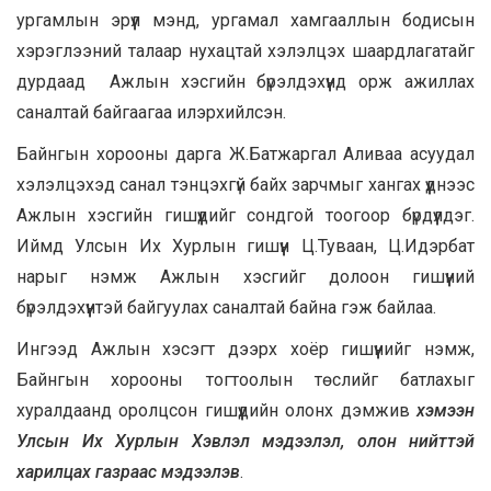
ургамлын эрүүл мэнд, ургамал хамгааллын бодисын
хэрэглээний талаар нухацтай хэлэлцэх шаардлагатайг
дурдаад Ажлын хэсгийн бүрэлдэхүүнд орж ажиллах
саналтай байгаагаа илэрхийлсэн.
Байнгын хорооны дарга Ж.Батжаргал Аливаа асуудал
хэлэлцэхэд санал тэнцэхгүй байх зарчмыг хангах үүднээс
Ажлын хэсгийн гишүүдийг сондгой тоогоор бүрдүүлдэг.
Иймд Улсын Их Хурлын гишүүн Ц.Туваан, Ц.Идэрбат
нарыг нэмж Ажлын хэсгийг долоон гишүүний
бүрэлдэхүүнтэй байгуулах саналтай байна гэж байлаа.
Ингээд Ажлын хэсэгт дээрх хоёр гишүүнийг нэмж,
Байнгын хорооны тогтоолын төслийг батлахыг
хуралдаанд оролцсон гишүүдийн олонх дэмжив
хэмээн
Улсын Их Хурлын Хэвлэл мэдээлэл, олон нийттэй
харилцах газраас мэдээлэв
.